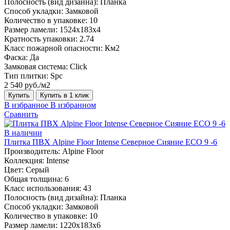
Полосность (вид дизайна):
Планка
Способ укладки:
Замковой
Количество в упаковке:
10
Размер ламели:
1524х183х4
Кратность упаковки:
2.74
Класс пожарной опасности:
Км2
Фаска:
Да
Замковая система:
Click
Тип плитки:
Spc
2 540 руб./м2
Купить
Купить в 1 клик
В избранное
В избранном
Сравнить
В наличии
Плитка ПВХ Alpine Floor Intense Северное Сияние ECO 9 -6
Производитель:
Alpine Floor
Коллекция:
Intense
Цвет:
Серый
Общая толщина:
6
Класс использования:
43
Полосность (вид дизайна):
Планка
Способ укладки:
Замковой
Количество в упаковке:
10
Размер ламели:
1220х183х6