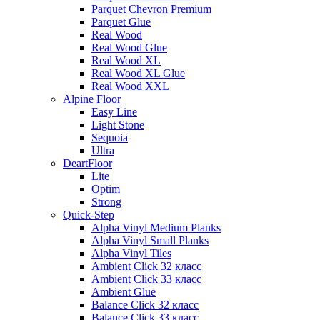
Parquet Chevron Premium
Parquet Glue
Real Wood
Real Wood Glue
Real Wood XL
Real Wood XL Glue
Real Wood XXL
Alpine Floor
Easy Line
Light Stone
Sequoia
Ultra
DeartFloor
Lite
Optim
Strong
Quick-Step
Alpha Vinyl Medium Planks
Alpha Vinyl Small Planks
Alpha Vinyl Tiles
Ambient Click 32 класс
Ambient Click 33 класс
Ambient Glue
Balance Click 32 класс
Balance Click 33 класс