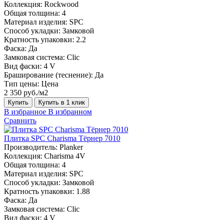
Коллекция:
Rockwood
Общая толщина:
4
Материал изделия:
SPC
Способ укладки:
Замковой
Кратность упаковки:
2.2
Фаска:
Да
Замковая система:
Сlic
Вид фаски:
4 V
Браширование (теснение):
Да
Тип цены:
Цена
2 350 руб./м2
Купить
Купить в 1 клик
В избранное
В избранном
Сравнить
Плитка SPC Charisma Тёрнер 7010
Производитель:
Planker
Коллекция:
Charisma 4V
Общая толщина:
4
Материал изделия:
SPC
Способ укладки:
Замковой
Кратность упаковки:
1.88
Фаска:
Да
Замковая система:
Сlic
Вид фаски:
4 V