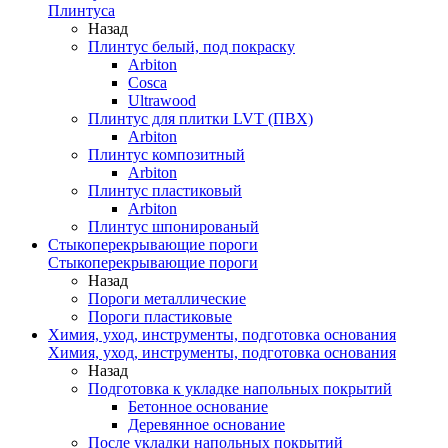
Плинтуса
Назад
Плинтус белый, под покраску
Arbiton
Cosca
Ultrawood
Плинтус для плитки LVT (ПВХ)
Arbiton
Плинтус композитный
Arbiton
Плинтус пластиковый
Arbiton
Плинтус шпонированый
Стыкоперекрывающие пороги
Стыкоперекрывающие пороги
Назад
Пороги металлические
Пороги пластиковые
Химия, уход, инструменты, подготовка основания
Химия, уход, инструменты, подготовка основания
Назад
Подготовка к укладке напольных покрытий
Бетонное основание
Деревянное основание
После укладки напольных покрытий