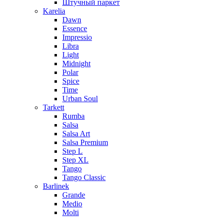
Штучный паркет
Karelia
Dawn
Essence
Impressio
Libra
Light
Midnight
Polar
Spice
Time
Urban Soul
Tarkett
Rumba
Salsa
Salsa Art
Salsa Premium
Step L
Step XL
Tango
Tango Classic
Barlinek
Grande
Medio
Molti