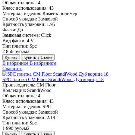
Общая толщина:
4
Класс использования:
43
Материал изделия:
Камень-полимер
Способ укладки:
Замковой
Кратность упаковки:
1.95
Фаска:
Да
Замковая система:
Click
Вид фаски:
4 V
Тип плитки:
Spc
2 856 руб./м2
Купить
Купить в 1 клик
В избранное
В избранном
Сравнить
SPC плитка CM Floor ScandiWood Дуб корица 18
Производитель:
CM Floor
Коллекция:
ScandiWood
Общая толщина:
4
Класс использования:
43
Материал изделия:
SPC
Способ укладки:
Замковой
Кратность упаковки:
2.19
Тип плитки:
Spc
1 990 руб./м2
Купить
Купить в 1 клик