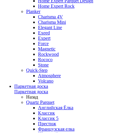
Home Expert Parquet Design
Home Expert Rock
Planker
Charisma 4V
Charisma Mini
Elegant Line
Exeed
Expert
Force
Magnetic
Rockwood
Rococo
Stone
Quick-Step
Atmosphere
Volcano
Паркетная доска
Паркетная доска
Назад
Quartz Parquet
Английская Ёлка
Классик
Классик 5
Престиж
Французская елка