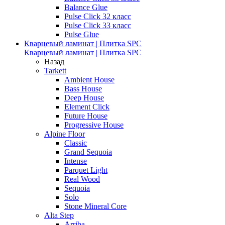
Balance Glue
Pulse Click 32 класс
Pulse Click 33 класс
Pulse Glue
Кварцевый ламинат | Плитка SPC
Кварцевый ламинат | Плитка SPC
Назад
Tarkett
Ambient House
Bass House
Deep House
Element Click
Future House
Progressive House
Alpine Floor
Classic
Grand Sequoia
Intense
Parquet Light
Real Wood
Sequoia
Solo
Stone Mineral Core
Alta Step
Arriba