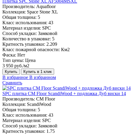
Плитка SPC Stone XL AF5004MSXL
Производитель:
Aquafloor
Коллекция:
Space Stone XL
Общая толщина:
5
Класс использования:
43
Материал изделия:
SPC
Способ укладки:
Замковой
Количество в упаковке:
5
Кратность упаковки:
2.209
Класс пожарной опасности:
Км2
Фаска:
Нет
Тип цены:
Цена
3 950 руб./м2
Купить
Купить в 1 клик
В избранное
В избранном
Сравнить
SPC плитка CM Floor ScandiWood + подложка Дуб виски 14
Производитель:
CM Floor
Коллекция:
ScandiWood
Общая толщина:
5
Класс использования:
43
Материал изделия:
SPC
Способ укладки:
Замковой
Кратность упаковки:
1.75