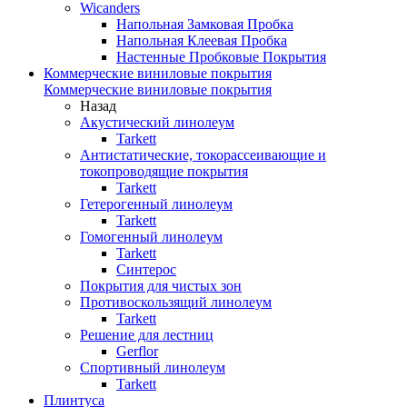
Wicanders
Напольная Замковая Пробка
Напольная Клеевая Пробка
Настенные Пробковые Покрытия
Коммерческие виниловые покрытия
Коммерческие виниловые покрытия
Назад
Акустический линолеум
Tarkett
Антистатические, токорассеивающие и
токопроводящие покрытия
Tarkett
Гетерогенный линолеум
Tarkett
Гомогенный линолеум
Tarkett
Синтерос
Покрытия для чистых зон
Противоскользящий линолеум
Tarkett
Решение для лестниц
Gerflor
Спортивный линолеум
Tarkett
Плинтуса