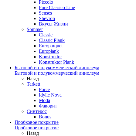
Piccolo
Pure Classico Line
Senses
Shevron
Вкусы Жизни
Sommer
Classic
Classic Plank
Europarquet
Europlank
Konstruktor
Konstruktor Plank
Бытовой и полукоммерческий линолеум
Бытовой и полукоммерческий линолеум
Назад
Tarkett
Force
Idylle Nova
Moda
Фаворит
Синтерос
Bonus
Пробковое покрытие
Пробковое покрытие
Назад