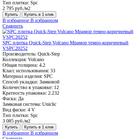
Тип плитки:
Spc
2 795 руб./м2
Купить
Купить в 1 клик
В избранное
В избранном
Сравнить
SPC плитка Quick-Step Volcano Мрамор темно-коричневый
VSPC20252
Производитель:
Quick-Step
Коллекция:
Volcano
Общая толщина:
4.2
Класс использования:
33
Материал изделия:
SPC
Способ укладки:
Замковой
Количество в упаковке:
12
Кратность упаковки:
2.232
Фаска:
Да
Замковая система:
Uniclic
Вид фаски:
4 V
Тип плитки:
Spc
3 085 руб./м2
Купить
Купить в 1 клик
В избранное
В избранном
Сравнить