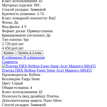
Класс использования:
43
Материал изделия:
SPC
Способ укладки:
Замковой
Кратность упаковки:
2.74
Класс пожарной опасности:
Км2
Фаска:
Да
Вид фаски:
4 V
Формат доски:
Прямоугольник
Браширование (теснение):
Да
Тип плитки:
Spc
2 720 руб./шт
4 450 руб./шт
Купить
Купить в 1 клик
В избранное
В избранном
Сравнить
Плитка ПВХ Refloor Fargo Stone Агат Маренго 68S455
Производитель:
Refloor
Коллекция:
Fargo Stone
Цвет:
Серый
Общая толщина:
4
Класс использования:
42
Полосность (вид дизайна):
Плитка
Дополнительная защита:
Nano Silver
Способ укладки:
Замковой