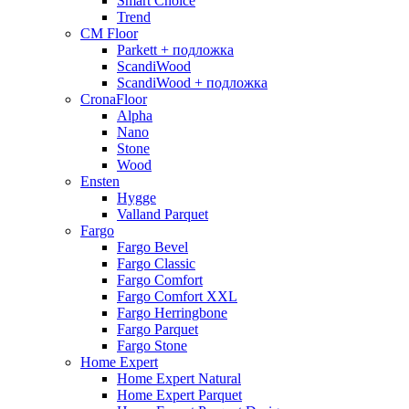
Smart Choice
Trend
CM Floor
Parkett + подложка
ScandiWood
ScandiWood + подложка
CronaFloor
Alpha
Nano
Stone
Wood
Ensten
Hygge
Valland Parquet
Fargo
Fargo Bevel
Fargo Classic
Fargo Comfort
Fargo Comfort XXL
Fargo Herringbone
Fargo Parquet
Fargo Stone
Home Expert
Home Expert Natural
Home Expert Parquet