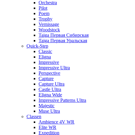
Orchestra
Pilot
Poem
Trophy
Vernissage
Woodstock
Taiga Первая Сибирская
Taiga Первая Уральская
Quick-Step
Classic
Eligna
Impressive
Impressive Ultra
Perspective
Capture
Capture Ultra
Castle Ultra
Eligna Wide
Impressive Patterns Ultra
Majestic
Muse Ultra
Classen
Ambience 4V WR
Elite WR
Expedition