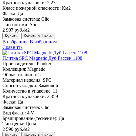
Кратность упаковки:
2.23
Класс пожарной опасности:
Км2
Фаска:
Да
Замковая система:
Сlic
Тип плитки:
Spc
2 907 руб./м2
Купить
Купить в 1 клик
В избранное
В избранном
Сравнить
Плитка SPC Magnetic Дуб Гассен 1108
Производитель:
Planker
Коллекция:
Magnetic
Общая толщина:
5
Материал изделия:
SPC
Способ укладки:
Замковой
Количество в упаковке:
11
Кратность упаковки:
2.359
Фаска:
Да
Замковая система:
Сlic
Вид фаски:
4 V
Браширование (теснение):
Да
Тип цены:
Цена
2 590 руб./м2
Купить
Купить в 1 клик