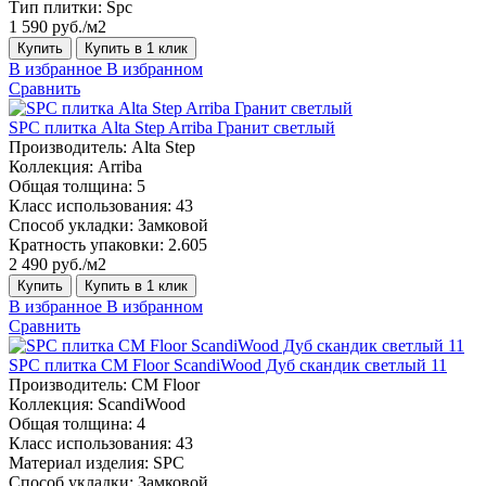
Тип плитки:
Spc
1 590 руб./м2
Купить
Купить в 1 клик
В избранное
В избранном
Сравнить
SPC плитка Alta Step Arriba Гранит светлый
Производитель:
Alta Step
Коллекция:
Arriba
Общая толщина:
5
Класс использования:
43
Способ укладки:
Замковой
Кратность упаковки:
2.605
2 490 руб./м2
Купить
Купить в 1 клик
В избранное
В избранном
Сравнить
SPC плитка CM Floor ScandiWood Дуб скандик светлый 11
Производитель:
CM Floor
Коллекция:
ScandiWood
Общая толщина:
4
Класс использования:
43
Материал изделия:
SPC
Способ укладки:
Замковой