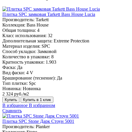
Плитка SPC замковая Tarkett Bass House Lucia
Производитель:
Tarkett
Коллекция:
Bass House
Общая толщина:
4
Класс использования:
32
Дополнительная защита:
Extreme Protection
Материал изделия:
SPC
Способ укладки:
Замковой
Количество в упаковке:
8
Кратность упаковки:
1.903
Фаска:
Да
Вид фаски:
4 V
Браширование (теснение):
Да
Тип плитки:
Spc
Новинка:
Новинка
2 324 руб./м2
Купить
Купить в 1 клик
В избранное
В избранном
Сравнить
Плитка SPC Stone Дарк Стоун 5001
Производитель:
Planker
Коллекция:
Stone