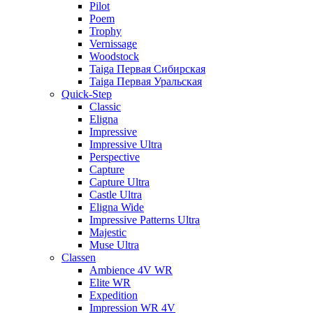
Pilot
Poem
Trophy
Vernissage
Woodstock
Taiga Первая Сибирская
Taiga Первая Уральская
Quick-Step
Classic
Eligna
Impressive
Impressive Ultra
Perspective
Capture
Capture Ultra
Castle Ultra
Eligna Wide
Impressive Patterns Ultra
Majestic
Muse Ultra
Classen
Ambience 4V WR
Elite WR
Expedition
Impression WR 4V