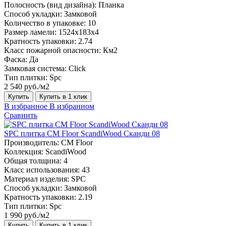
Полосность (вид дизайна):
Планка
Способ укладки:
Замковой
Количество в упаковке:
10
Размер ламели:
1524х183х4
Кратность упаковки:
2.74
Класс пожарной опасности:
Км2
Фаска:
Да
Замковая система:
Click
Тип плитки:
Spc
2 540 руб./м2
Купить
Купить в 1 клик
В избранное
В избранном
Сравнить
SPC плитка CM Floor ScandiWood Сканди 08
Производитель:
CM Floor
Коллекция:
ScandiWood
Общая толщина:
4
Класс использования:
43
Материал изделия:
SPC
Способ укладки:
Замковой
Кратность упаковки:
2.19
Тип плитки:
Spc
1 990 руб./м2
Купить
Купить в 1 клик