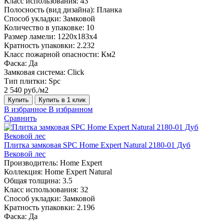
Класс использования:
43
Полосность (вид дизайна):
Планка
Способ укладки:
Замковой
Количество в упаковке:
10
Размер ламели:
1220х183х4
Кратность упаковки:
2.232
Класс пожарной опасности:
Км2
Фаска:
Да
Замковая система:
Click
Тип плитки:
Spc
2 540 руб./м2
Купить
Купить в 1 клик
В избранное
В избранном
Сравнить
Плитка замковая SPC Home Expert Natural 2180-01 Дуб
Вековой лес
Производитель:
Home Expert
Коллекция:
Home Expert Natural
Общая толщина:
3.5
Класс использования:
32
Способ укладки:
Замковой
Кратность упаковки:
2.196
Фаска:
Да