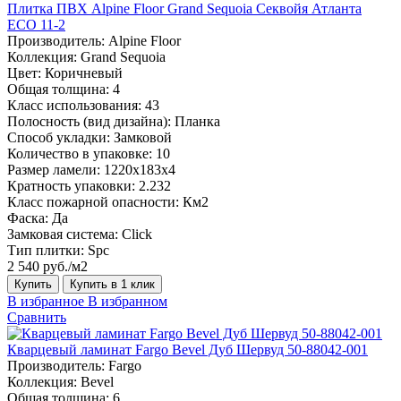
Плитка ПВХ Alpine Floor Grand Sequoia Секвойя Атланта
ECO 11-2
Производитель:
Alpine Floor
Коллекция:
Grand Sequoia
Цвет:
Коричневый
Общая толщина:
4
Класс использования:
43
Полосность (вид дизайна):
Планка
Способ укладки:
Замковой
Количество в упаковке:
10
Размер ламели:
1220х183х4
Кратность упаковки:
2.232
Класс пожарной опасности:
Км2
Фаска:
Да
Замковая система:
Click
Тип плитки:
Spc
2 540 руб./м2
Купить
Купить в 1 клик
В избранное
В избранном
Сравнить
Кварцевый ламинат Fargo Bevel Дуб Шервуд 50-88042-001
Производитель:
Fargo
Коллекция:
Bevel
Общая толщина:
6