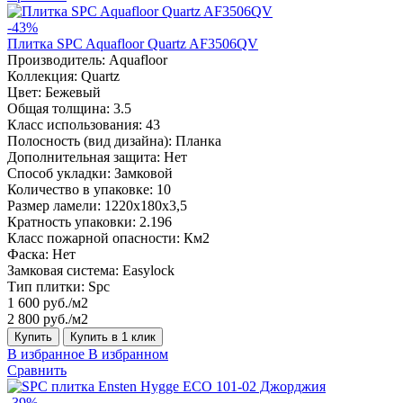
-43%
Плитка SPC Aquafloor Quartz AF3506QV
Производитель:
Aquafloor
Коллекция:
Quartz
Цвет:
Бежевый
Общая толщина:
3.5
Класс использования:
43
Полосность (вид дизайна):
Планка
Дополнительная защита:
Нет
Способ укладки:
Замковой
Количество в упаковке:
10
Размер ламели:
1220х180х3,5
Кратность упаковки:
2.196
Класс пожарной опасности:
Км2
Фаска:
Нет
Замковая система:
Easylock
Тип плитки:
Spc
1 600 руб./м2
2 800 руб./м2
Купить
Купить в 1 клик
В избранное
В избранном
Сравнить
-39%