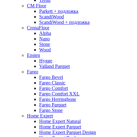
Trend
CM Floor
Parkett + подложка
ScandiWood
ScandiWood + подложка
CronaFloor
Alpha
Nano
Stone
Wood
Ensten
Hygge
Valland Parquet
Fargo
Fargo Bevel
Fargo Classic
Fargo Comfort
Fargo Comfort XXL
Fargo Herringbone
Fargo Parquet
Fargo Stone
Home Expert
Home Expert Natural
Home Expert Parquet
Home Expert Parquet Design