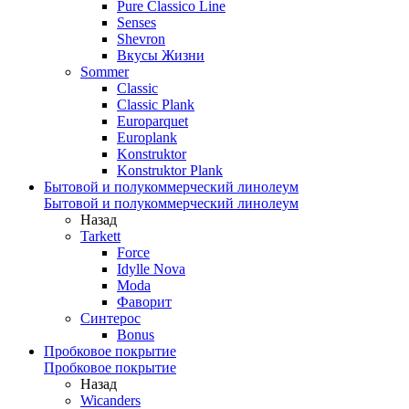
Pure Classico Line
Senses
Shevron
Вкусы Жизни
Sommer
Classic
Classic Plank
Europarquet
Europlank
Konstruktor
Konstruktor Plank
Бытовой и полукоммерческий линолеум
Бытовой и полукоммерческий линолеум
Назад
Tarkett
Force
Idylle Nova
Moda
Фаворит
Синтерос
Bonus
Пробковое покрытие
Пробковое покрытие
Назад
Wicanders