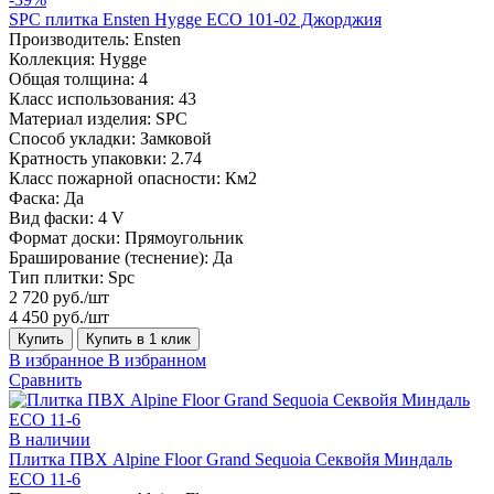
SPC плитка Ensten Hygge ECO 101-02 Джорджия
Производитель:
Ensten
Коллекция:
Hygge
Общая толщина:
4
Класс использования:
43
Материал изделия:
SPC
Способ укладки:
Замковой
Кратность упаковки:
2.74
Класс пожарной опасности:
Км2
Фаска:
Да
Вид фаски:
4 V
Формат доски:
Прямоугольник
Браширование (теснение):
Да
Тип плитки:
Spc
2 720 руб./шт
4 450 руб./шт
Купить
Купить в 1 клик
В избранное
В избранном
Сравнить
В наличии
Плитка ПВХ Alpine Floor Grand Sequoia Секвойя Миндаль
ECO 11-6