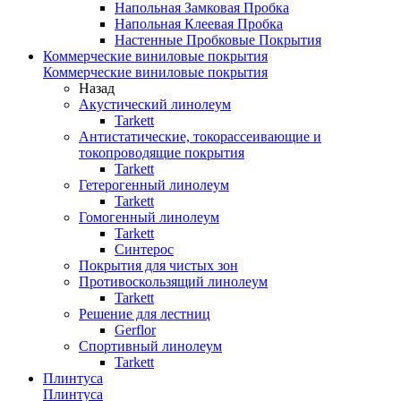
Напольная Замковая Пробка
Напольная Клеевая Пробка
Настенные Пробковые Покрытия
Коммерческие виниловые покрытия
Коммерческие виниловые покрытия
Назад
Акустический линолеум
Tarkett
Антистатические, токорассеивающие и
токопроводящие покрытия
Tarkett
Гетерогенный линолеум
Tarkett
Гомогенный линолеум
Tarkett
Синтерос
Покрытия для чистых зон
Противоскользящий линолеум
Tarkett
Решение для лестниц
Gerflor
Спортивный линолеум
Tarkett
Плинтуса
Плинтуса