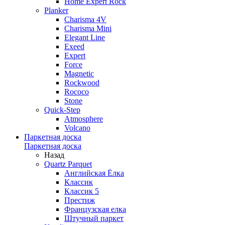
Home Expert Rock
Planker
Charisma 4V
Charisma Mini
Elegant Line
Exeed
Expert
Force
Magnetic
Rockwood
Rococo
Stone
Quick-Step
Atmosphere
Volcano
Паркетная доска
Паркетная доска
Назад
Quartz Parquet
Английская Ёлка
Классик
Классик 5
Престиж
Французская елка
Штучный паркет