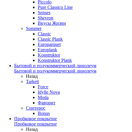
Piccolo
Pure Classico Line
Senses
Shevron
Вкусы Жизни
Sommer
Classic
Classic Plank
Europarquet
Europlank
Konstruktor
Konstruktor Plank
Бытовой и полукоммерческий линолеум
Бытовой и полукоммерческий линолеум
Назад
Tarkett
Force
Idylle Nova
Moda
Фаворит
Синтерос
Bonus
Пробковое покрытие
Пробковое покрытие
Назад