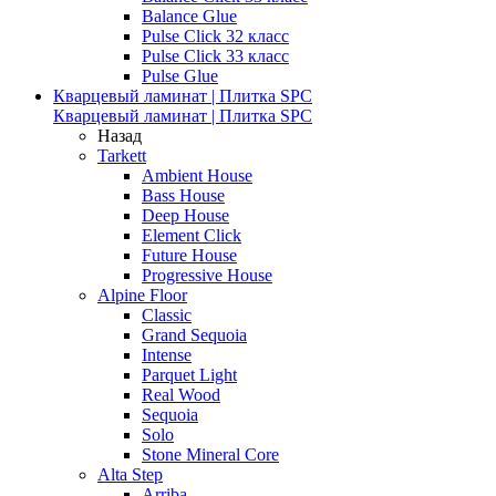
Balance Glue
Pulse Click 32 класс
Pulse Click 33 класс
Pulse Glue
Кварцевый ламинат | Плитка SPC
Кварцевый ламинат | Плитка SPC
Назад
Tarkett
Ambient House
Bass House
Deep House
Element Click
Future House
Progressive House
Alpine Floor
Classic
Grand Sequoia
Intense
Parquet Light
Real Wood
Sequoia
Solo
Stone Mineral Core
Alta Step
Arriba