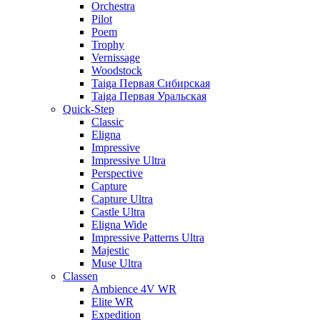
Orchestra
Pilot
Poem
Trophy
Vernissage
Woodstock
Taiga Первая Сибирская
Taiga Первая Уральская
Quick-Step
Classic
Eligna
Impressive
Impressive Ultra
Perspective
Capture
Capture Ultra
Castle Ultra
Eligna Wide
Impressive Patterns Ultra
Majestic
Muse Ultra
Classen
Ambience 4V WR
Elite WR
Expedition