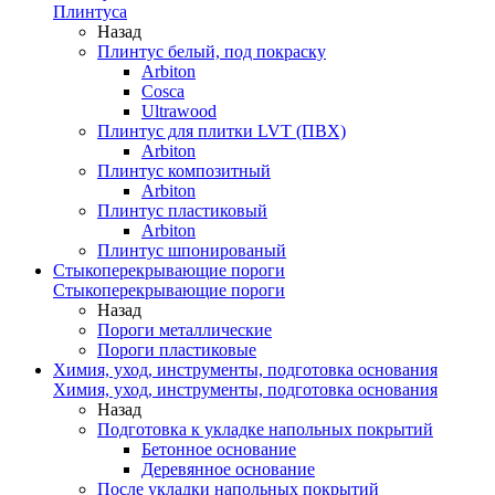
Плинтуса
Назад
Плинтус белый, под покраску
Arbiton
Cosca
Ultrawood
Плинтус для плитки LVT (ПВХ)
Arbiton
Плинтус композитный
Arbiton
Плинтус пластиковый
Arbiton
Плинтус шпонированый
Стыкоперекрывающие пороги
Стыкоперекрывающие пороги
Назад
Пороги металлические
Пороги пластиковые
Химия, уход, инструменты, подготовка основания
Химия, уход, инструменты, подготовка основания
Назад
Подготовка к укладке напольных покрытий
Бетонное основание
Деревянное основание
После укладки напольных покрытий