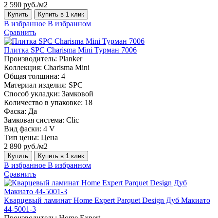
2 590 руб./м2
Купить
Купить в 1 клик
В избранное
В избранном
Сравнить
Плитка SPC Charisma Mini Турман 7006
Производитель:
Planker
Коллекция:
Charisma Mini
Общая толщина:
4
Материал изделия:
SPC
Способ укладки:
Замковой
Количество в упаковке:
18
Фаска:
Да
Замковая система:
Сlic
Вид фаски:
4 V
Тип цены:
Цена
2 890 руб./м2
Купить
Купить в 1 клик
В избранное
В избранном
Сравнить
Кварцевый ламинат Home Expert Parquet Design Дуб Макиато
44-5001-3
Производитель:
Home Expert