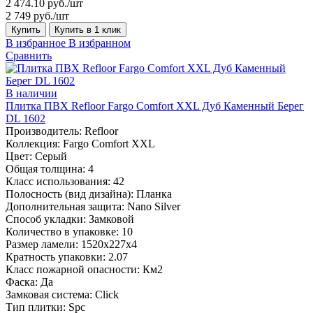
2 474.10 руб./шт
2 749 руб./шт
Купить
Купить в 1 клик
В избранное
В избранном
Сравнить
В наличии
Плитка ПВХ Refloor Fargo Comfort XXL Дуб Каменный Берег
DL 1602
Производитель:
Refloor
Коллекция:
Fargo Comfort XXL
Цвет:
Серый
Общая толщина:
4
Класс использования:
42
Полосность (вид дизайна):
Планка
Дополнительная защита:
Nano Silver
Способ укладки:
Замковой
Количество в упаковке:
10
Размер ламели:
1520х227х4
Кратность упаковки:
2.07
Класс пожарной опасности:
Км2
Фаска:
Да
Замковая система:
Click
Тип плитки:
Spc