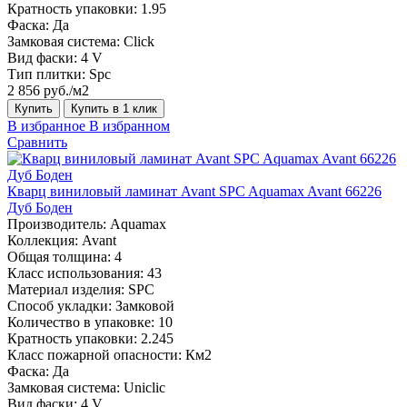
Кратность упаковки:
1.95
Фаска:
Да
Замковая система:
Click
Вид фаски:
4 V
Тип плитки:
Spc
2 856 руб./м2
Купить
Купить в 1 клик
В избранное
В избранном
Сравнить
Кварц виниловый ламинат Avant SPC Aquamax Avant 66226
Дуб Боден
Производитель:
Aquamax
Коллекция:
Avant
Общая толщина:
4
Класс использования:
43
Материал изделия:
SPC
Способ укладки:
Замковой
Количество в упаковке:
10
Кратность упаковки:
2.245
Класс пожарной опасности:
Км2
Фаска:
Да
Замковая система:
Uniclic
Вид фаски:
4 V