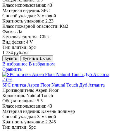
Класс использования:
43
Материал изделия:
SPC
Способ укладки:
Замковой
Кратность упаковки:
2.23
Класс пожарной опасности:
Км2
Фаска:
Да
Замковая система:
Click
Вид фаски:
4 V
Тип плитки:
Spc
1 734 руб./м2
Купить
Купить в 1 клик
В избранное
В избранном
Сравнить
-10%
SPC плитка Aspen Floor Natural Touch Дуб Атланта
Производитель:
Aspen Floor
Коллекция:
Natural Touch
Общая толщина:
5.5
Класс использования:
43
Материал изделия:
Камень-полимер
Способ укладки:
Замковой
Кратность упаковки:
2.245
Тип плитки:
Spc