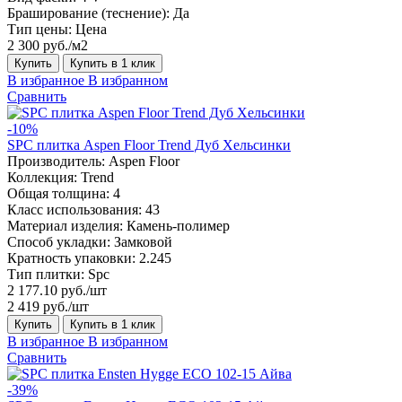
Браширование (теснение):
Да
Тип цены:
Цена
2 300 руб./м2
Купить
Купить в 1 клик
В избранное
В избранном
Сравнить
-10%
SPC плитка Aspen Floor Trend Дуб Хельсинки
Производитель:
Aspen Floor
Коллекция:
Trend
Общая толщина:
4
Класс использования:
43
Материал изделия:
Камень-полимер
Способ укладки:
Замковой
Кратность упаковки:
2.245
Тип плитки:
Spc
2 177.10 руб./шт
2 419 руб./шт
Купить
Купить в 1 клик
В избранное
В избранном
Сравнить
-39%