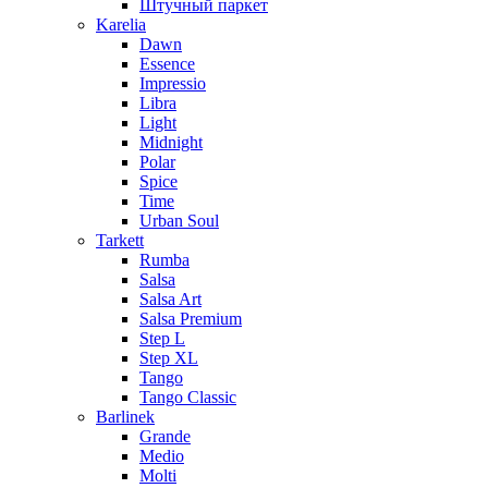
Штучный паркет
Karelia
Dawn
Essence
Impressio
Libra
Light
Midnight
Polar
Spice
Time
Urban Soul
Tarkett
Rumba
Salsa
Salsa Art
Salsa Premium
Step L
Step XL
Tango
Tango Classic
Barlinek
Grande
Medio
Molti