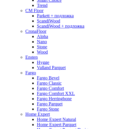
Smart Choice
Trend
CM Floor
Parkett + подложка
ScandiWood
ScandiWood + подложка
CronaFloor
Alpha
Nano
Stone
Wood
Ensten
Hygge
Valland Parquet
Fargo
Fargo Bevel
Fargo Classic
Fargo Comfort
Fargo Comfort XXL
Fargo Herringbone
Fargo Parquet
Fargo Stone
Home Expert
Home Expert Natural
Home Expert Parquet