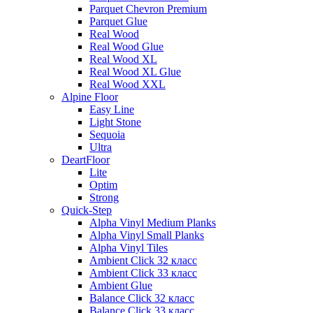
Parquet Chevron Premium
Parquet Glue
Real Wood
Real Wood Glue
Real Wood XL
Real Wood XL Glue
Real Wood XXL
Alpine Floor
Easy Line
Light Stone
Sequoia
Ultra
DeartFloor
Lite
Optim
Strong
Quick-Step
Alpha Vinyl Medium Planks
Alpha Vinyl Small Planks
Alpha Vinyl Tiles
Ambient Click 32 класс
Ambient Click 33 класс
Ambient Glue
Balance Click 32 класс
Balance Click 33 класс