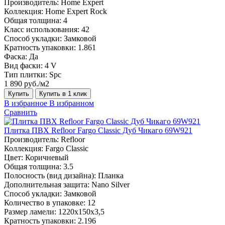
Производитель:
Home Expert
Коллекция:
Home Expert Rock
Общая толщина:
4
Класс использования:
42
Способ укладки:
Замковой
Кратность упаковки:
1.861
Фаска:
Да
Вид фаски:
4 V
Тип плитки:
Spc
1 890 руб./м2
Купить
Купить в 1 клик
В избранное
В избранном
Сравнить
Плитка ПВХ Refloor Fargo Classic Дуб Чикаго 69W921
Производитель:
Refloor
Коллекция:
Fargo Classic
Цвет:
Коричневый
Общая толщина:
3.5
Полосность (вид дизайна):
Планка
Дополнительная защита:
Nano Silver
Способ укладки:
Замковой
Количество в упаковке:
12
Размер ламели:
1220х150х3,5
Кратность упаковки:
2.196