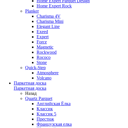
Home Expert Parquet Design
Home Expert Rock
Planker
Charisma 4V
Charisma Mini
Elegant Line
Exeed
Expert
Force
Magnetic
Rockwood
Rococo
Stone
Quick-Step
Atmosphere
Volcano
Паркетная доска
Паркетная доска
Назад
Quartz Parquet
Английская Ёлка
Классик
Классик 5
Престиж
Французская елка