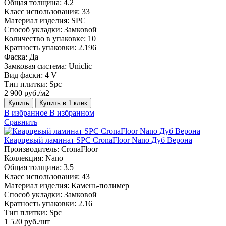
Общая толщина:
4.2
Класс использования:
33
Материал изделия:
SPC
Способ укладки:
Замковой
Количество в упаковке:
10
Кратность упаковки:
2.196
Фаска:
Да
Замковая система:
Uniclic
Вид фаски:
4 V
Тип плитки:
Spc
2 900 руб./м2
Купить
Купить в 1 клик
В избранное
В избранном
Сравнить
Кварцевый ламинат SPC CronaFloor Nano Дуб Верона
Производитель:
CronaFloor
Коллекция:
Nano
Общая толщина:
3.5
Класс использования:
43
Материал изделия:
Камень-полимер
Способ укладки:
Замковой
Кратность упаковки:
2.16
Тип плитки:
Spc
1 520 руб./шт