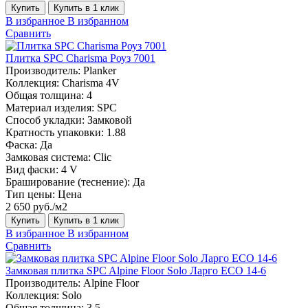
Купить
Купить в 1 клик
В избранное
В избранном
Сравнить
Плитка SPC Charisma Роуз 7001
Производитель:
Planker
Коллекция:
Charisma 4V
Общая толщина:
4
Материал изделия:
SPC
Способ укладки:
Замковой
Кратность упаковки:
1.88
Фаска:
Да
Замковая система:
Сlic
Вид фаски:
4 V
Браширование (теснение):
Да
Тип цены:
Цена
2 650 руб./м2
Купить
Купить в 1 клик
В избранное
В избранном
Сравнить
Замковая плитка SPC Alpine Floor Solo Ларго ЕСО 14-6
Производитель:
Alpine Floor
Коллекция:
Solo
Общая толщина:
3.5