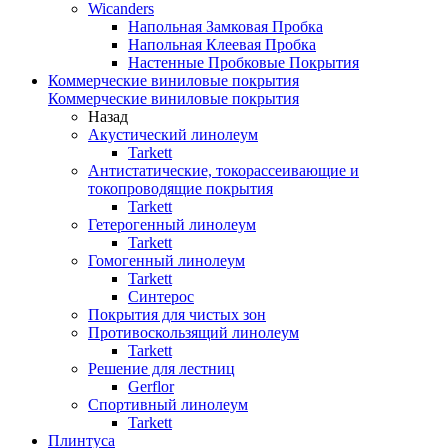
Wicanders
Напольная Замковая Пробка
Напольная Клеевая Пробка
Настенные Пробковые Покрытия
Коммерческие виниловые покрытия
Коммерческие виниловые покрытия
Назад
Акустический линолеум
Tarkett
Антистатические, токорассеивающие и
токопроводящие покрытия
Tarkett
Гетерогенный линолеум
Tarkett
Гомогенный линолеум
Tarkett
Синтерос
Покрытия для чистых зон
Противоскользящий линолеум
Tarkett
Решение для лестниц
Gerflor
Спортивный линолеум
Tarkett
Плинтуса