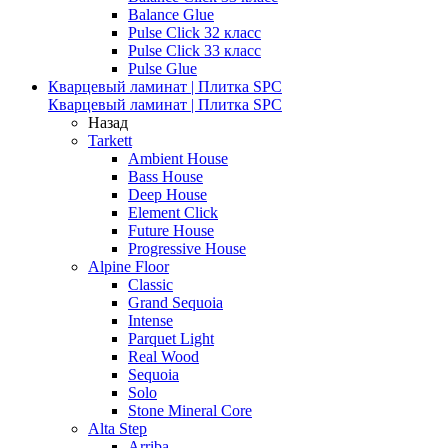
Balance Glue
Pulse Click 32 класс
Pulse Click 33 класс
Pulse Glue
Кварцевый ламинат | Плитка SPC
Кварцевый ламинат | Плитка SPC
Назад
Tarkett
Ambient House
Bass House
Deep House
Element Click
Future House
Progressive House
Alpine Floor
Classic
Grand Sequoia
Intense
Parquet Light
Real Wood
Sequoia
Solo
Stone Mineral Core
Alta Step
Arriba