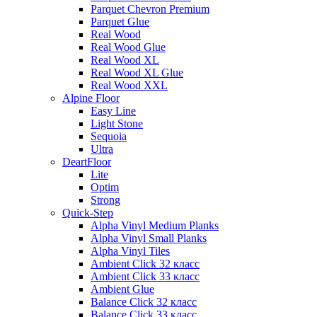
Parquet Chevron Premium
Parquet Glue
Real Wood
Real Wood Glue
Real Wood XL
Real Wood XL Glue
Real Wood XXL
Alpine Floor
Easy Line
Light Stone
Sequoia
Ultra
DeartFloor
Lite
Optim
Strong
Quick-Step
Alpha Vinyl Medium Planks
Alpha Vinyl Small Planks
Alpha Vinyl Tiles
Ambient Click 32 класс
Ambient Click 33 класс
Ambient Glue
Balance Click 32 класс
Balance Click 33 класс