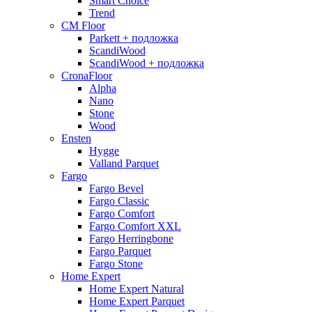
Smart Choice
Trend
CM Floor
Parkett + подложка
ScandiWood
ScandiWood + подложка
CronaFloor
Alpha
Nano
Stone
Wood
Ensten
Hygge
Valland Parquet
Fargo
Fargo Bevel
Fargo Classic
Fargo Comfort
Fargo Comfort XXL
Fargo Herringbone
Fargo Parquet
Fargo Stone
Home Expert
Home Expert Natural
Home Expert Parquet