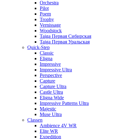
Orchestra
Pilot
Poem
Trophy
Vernissage
Woodstock
Taiga Первая Сибирская
Taiga Первая Уральская
Quick-Step
Classic
Eligna
Impressive
Impressive Ultra
Perspective
Capture
Capture Ultra
Castle Ultra
Eligna Wide
Impressive Patterns Ultra
Majestic
Muse Ultra
Classen
Ambience 4V WR
Elite WR
Expedition