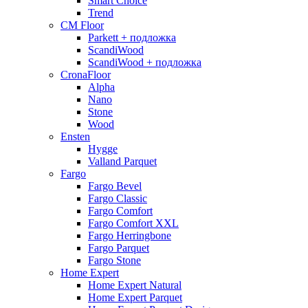
Smart Choice
Trend
CM Floor
Parkett + подложка
ScandiWood
ScandiWood + подложка
CronaFloor
Alpha
Nano
Stone
Wood
Ensten
Hygge
Valland Parquet
Fargo
Fargo Bevel
Fargo Classic
Fargo Comfort
Fargo Comfort XXL
Fargo Herringbone
Fargo Parquet
Fargo Stone
Home Expert
Home Expert Natural
Home Expert Parquet