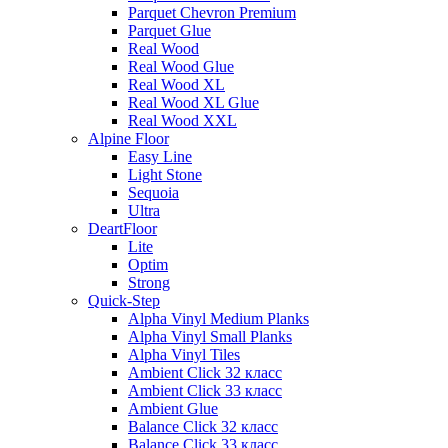
Parquet Chevron Premium
Parquet Glue
Real Wood
Real Wood Glue
Real Wood XL
Real Wood XL Glue
Real Wood XXL
Alpine Floor
Easy Line
Light Stone
Sequoia
Ultra
DeartFloor
Lite
Optim
Strong
Quick-Step
Alpha Vinyl Medium Planks
Alpha Vinyl Small Planks
Alpha Vinyl Tiles
Ambient Click 32 класс
Ambient Click 33 класс
Ambient Glue
Balance Click 32 класс
Balance Click 33 класс