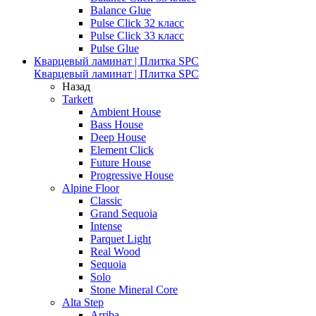
Balance Glue
Pulse Click 32 класс
Pulse Click 33 класс
Pulse Glue
Кварцевый ламинат | Плитка SPC
Кварцевый ламинат | Плитка SPC
Назад
Tarkett
Ambient House
Bass House
Deep House
Element Click
Future House
Progressive House
Alpine Floor
Classic
Grand Sequoia
Intense
Parquet Light
Real Wood
Sequoia
Solo
Stone Mineral Core
Alta Step
Arriba