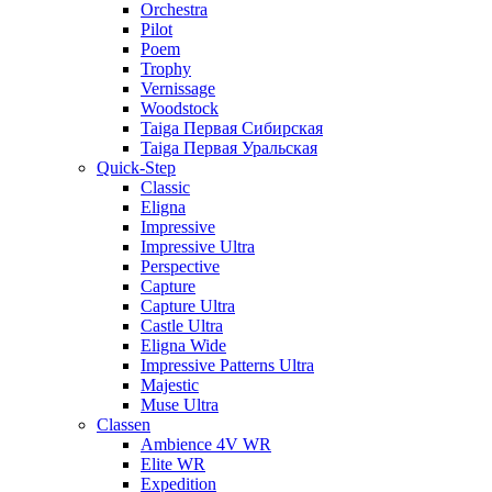
Orchestra
Pilot
Poem
Trophy
Vernissage
Woodstock
Taiga Первая Сибирская
Taiga Первая Уральская
Quick-Step
Classic
Eligna
Impressive
Impressive Ultra
Perspective
Capture
Capture Ultra
Castle Ultra
Eligna Wide
Impressive Patterns Ultra
Majestic
Muse Ultra
Classen
Ambience 4V WR
Elite WR
Expedition