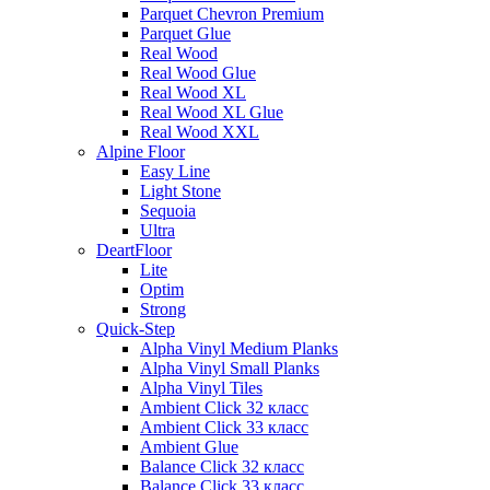
Parquet Chevron Premium
Parquet Glue
Real Wood
Real Wood Glue
Real Wood XL
Real Wood XL Glue
Real Wood XXL
Alpine Floor
Easy Line
Light Stone
Sequoia
Ultra
DeartFloor
Lite
Optim
Strong
Quick-Step
Alpha Vinyl Medium Planks
Alpha Vinyl Small Planks
Alpha Vinyl Tiles
Ambient Click 32 класс
Ambient Click 33 класс
Ambient Glue
Balance Click 32 класс
Balance Click 33 класс