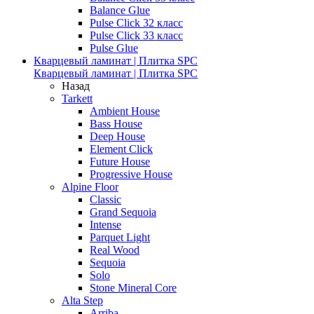
Balance Glue
Pulse Click 32 класс
Pulse Click 33 класс
Pulse Glue
Кварцевый ламинат | Плитка SPC
Кварцевый ламинат | Плитка SPC
Назад
Tarkett
Ambient House
Bass House
Deep House
Element Click
Future House
Progressive House
Alpine Floor
Classic
Grand Sequoia
Intense
Parquet Light
Real Wood
Sequoia
Solo
Stone Mineral Core
Alta Step
Arriba