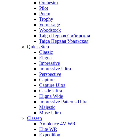
Orchestra
Pilot
Poem
Trophy
Vernissage
Woodstock
Taiga Первая Сибирская
Taiga Первая Уральская
Quick-Step
Classic
Eligna
Impressive
Impressive Ultra
Perspective
Capture
Capture Ultra
Castle Ultra
Eligna Wide
Impressive Patterns Ultra
Majestic
Muse Ultra
Classen
Ambience 4V WR
Elite WR
Expedition