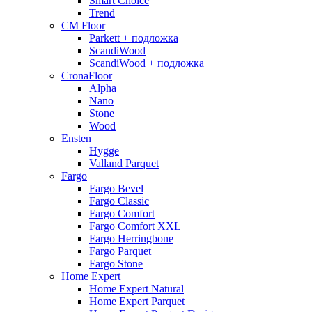
Smart Choice
Trend
CM Floor
Parkett + подложка
ScandiWood
ScandiWood + подложка
CronaFloor
Alpha
Nano
Stone
Wood
Ensten
Hygge
Valland Parquet
Fargo
Fargo Bevel
Fargo Classic
Fargo Comfort
Fargo Comfort XXL
Fargo Herringbone
Fargo Parquet
Fargo Stone
Home Expert
Home Expert Natural
Home Expert Parquet