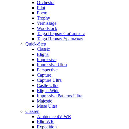
Orchestra
Pilot
Poem
Trophy
Vernissage
Woodstock
Taiga Первая Сибирская
Taiga Первая Уральская
Quick-Step
Classic
Eligna
Impressive
Impressive Ultra
Perspective
Capture
Capture Ultra
Castle Ultra
Eligna Wide
Impressive Patterns Ultra
Majestic
Muse Ultra
Classen
Ambience 4V WR
Elite WR
Expedition