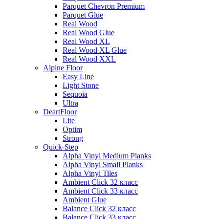
Parquet Chevron Premium
Parquet Glue
Real Wood
Real Wood Glue
Real Wood XL
Real Wood XL Glue
Real Wood XXL
Alpine Floor
Easy Line
Light Stone
Sequoia
Ultra
DeartFloor
Lite
Optim
Strong
Quick-Step
Alpha Vinyl Medium Planks
Alpha Vinyl Small Planks
Alpha Vinyl Tiles
Ambient Click 32 класс
Ambient Click 33 класс
Ambient Glue
Balance Click 32 класс
Balance Click 33 класс