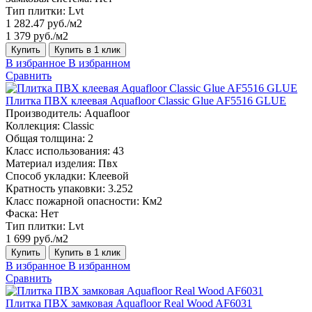
Тип плитки:
Lvt
1 282.47 руб./м2
1 379 руб./м2
Купить
Купить в 1 клик
В избранное
В избранном
Сравнить
Плитка ПВХ клеевая Aquafloor Classic Glue AF5516 GLUE
Производитель:
Aquafloor
Коллекция:
Classic
Общая толщина:
2
Класс использования:
43
Материал изделия:
Пвх
Способ укладки:
Клеевой
Кратность упаковки:
3.252
Класс пожарной опасности:
Км2
Фаска:
Нет
Тип плитки:
Lvt
1 699 руб./м2
Купить
Купить в 1 клик
В избранное
В избранном
Сравнить
Плитка ПВХ замковая Aquafloor Real Wood AF6031