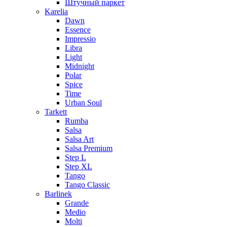
Штучный паркет
Karelia
Dawn
Essence
Impressio
Libra
Light
Midnight
Polar
Spice
Time
Urban Soul
Tarkett
Rumba
Salsa
Salsa Art
Salsa Premium
Step L
Step XL
Tango
Tango Classic
Barlinek
Grande
Medio
Molti