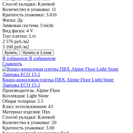
Способ укладки:
Клеевой
Количество в упаковке:
11
Кратность упаковки:
3.616
Фаска:
Да
Замковая система:
Uniclic
Вид фаски:
4 V
Тип плитки:
Lvt
2 576 руб./м2
3 160 руб./м2
Купить
Купить в 1 клик
В избранное
В избранном
Сравнить
Кварц-виниловая плитка ПВХ Alpine Floor Light Stone
Ларнака ECO 15-2
Производитель:
Alpine Floor
Коллекция:
Light Stone
Общая толщина:
2.5
Класс использования:
43
Материал изделия:
Пвх
Способ укладки:
Клеевой
Количество в упаковке:
20
Кратность упаковки:
3.69