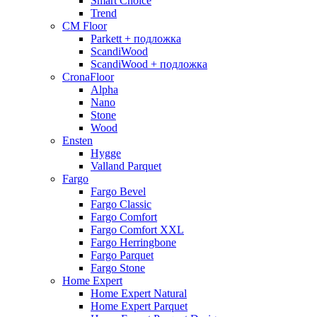
Smart Choice
Trend
CM Floor
Parkett + подложка
ScandiWood
ScandiWood + подложка
CronaFloor
Alpha
Nano
Stone
Wood
Ensten
Hygge
Valland Parquet
Fargo
Fargo Bevel
Fargo Classic
Fargo Comfort
Fargo Comfort XXL
Fargo Herringbone
Fargo Parquet
Fargo Stone
Home Expert
Home Expert Natural
Home Expert Parquet