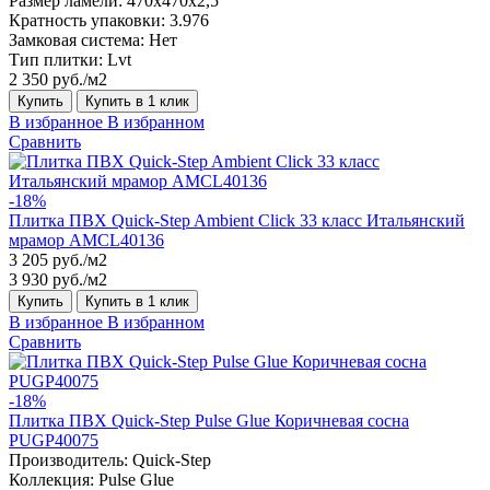
Размер ламели:
470х470х2,5
Кратность упаковки:
3.976
Замковая система:
Нет
Тип плитки:
Lvt
2 350 руб./м2
Купить
Купить в 1 клик
В избранное
В избранном
Сравнить
-18%
Плитка ПВХ Quick-Step Ambient Click 33 класс Итальянский
мрамор AMCL40136
3 205 руб./м2
3 930 руб./м2
Купить
Купить в 1 клик
В избранное
В избранном
Сравнить
-18%
Плитка ПВХ Quick-Step Pulse Glue Коричневая сосна
PUGP40075
Производитель:
Quick-Step
Коллекция:
Pulse Glue