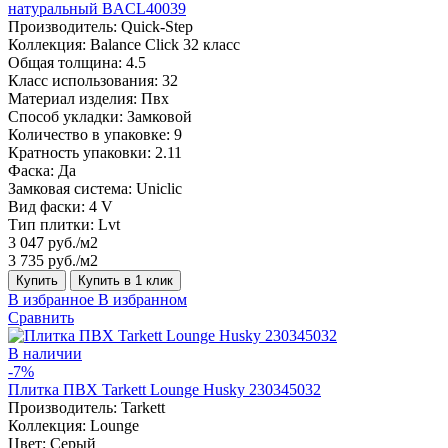
натуральный BACL40039
Производитель:
Quick-Step
Коллекция:
Balance Click 32 класс
Общая толщина:
4.5
Класс использования:
32
Материал изделия:
Пвх
Способ укладки:
Замковой
Количество в упаковке:
9
Кратность упаковки:
2.11
Фаска:
Да
Замковая система:
Uniclic
Вид фаски:
4 V
Тип плитки:
Lvt
3 047 руб./м2
3 735 руб./м2
Купить
Купить в 1 клик
В избранное
В избранном
Сравнить
В наличии
-7%
Плитка ПВХ Tarkett Lounge Husky 230345032
Производитель:
Tarkett
Коллекция:
Lounge
Цвет:
Серый