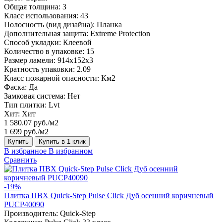
Общая толщина:
3
Класс использования:
43
Полосность (вид дизайна):
Планка
Дополнительная защита:
Extreme Protection
Способ укладки:
Клеевой
Количество в упаковке:
15
Размер ламели:
914x152x3
Кратность упаковки:
2.09
Класс пожарной опасности:
Км2
Фаска:
Да
Замковая система:
Нет
Тип плитки:
Lvt
Хит:
Хит
1 580.07 руб./м2
1 699 руб./м2
Купить
Купить в 1 клик
В избранное
В избранном
Сравнить
-19%
Плитка ПВХ Quick-Step Pulse Click Дуб осенний коричневый
PUCP40090
Производитель:
Quick-Step