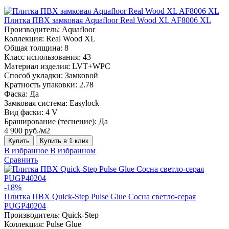
Плитка ПВХ замковая Aquafloor Real Wood XL AF8006 XL
Производитель:
Aquafloor
Коллекция:
Real Wood XL
Общая толщина:
8
Класс использования:
43
Материал изделия:
LVT+WPC
Способ укладки:
Замковой
Кратность упаковки:
2.78
Фаска:
Да
Замковая система:
Easylock
Вид фаски:
4 V
Браширование (теснение):
Да
4 900 руб./м2
Купить
Купить в 1 клик
В избранное
В избранном
Сравнить
-18%
Плитка ПВХ Quick-Step Pulse Glue Сосна светло-серая
PUGP40204
Производитель:
Quick-Step
Коллекция:
Pulse Glue