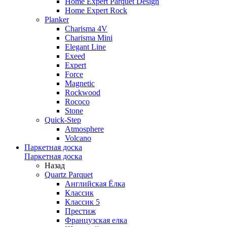
Home Expert Parquet Design
Home Expert Rock
Planker
Charisma 4V
Charisma Mini
Elegant Line
Exeed
Expert
Force
Magnetic
Rockwood
Rococo
Stone
Quick-Step
Atmosphere
Volcano
Паркетная доска
Паркетная доска
Назад
Quartz Parquet
Английская Ёлка
Классик
Классик 5
Престиж
Французская елка