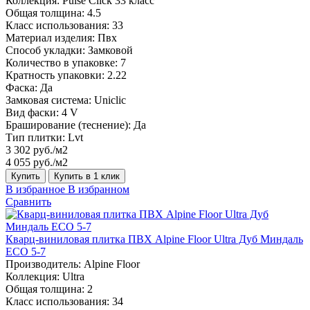
Коллекция:
Pulse Click 33 класс
Общая толщина:
4.5
Класс использования:
33
Материал изделия:
Пвх
Способ укладки:
Замковой
Количество в упаковке:
7
Кратность упаковки:
2.22
Фаска:
Да
Замковая система:
Uniclic
Вид фаски:
4 V
Браширование (теснение):
Да
Тип плитки:
Lvt
3 302 руб./м2
4 055 руб./м2
Купить
Купить в 1 клик
В избранное
В избранном
Сравнить
Кварц-виниловая плитка ПВХ Alpine Floor Ultra Дуб Миндаль
ECO 5-7
Производитель:
Alpine Floor
Коллекция:
Ultra
Общая толщина:
2
Класс использования:
34