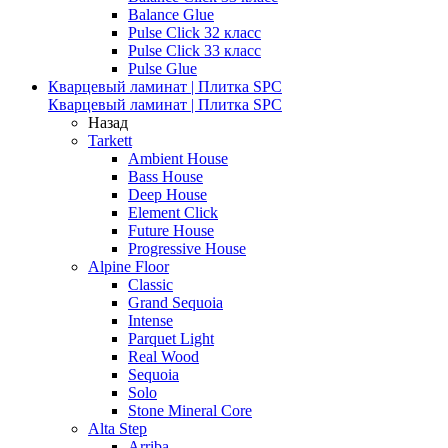
Balance Glue
Pulse Click 32 класс
Pulse Click 33 класс
Pulse Glue
Кварцевый ламинат | Плитка SPC
Кварцевый ламинат | Плитка SPC
Назад
Tarkett
Ambient House
Bass House
Deep House
Element Click
Future House
Progressive House
Alpine Floor
Classic
Grand Sequoia
Intense
Parquet Light
Real Wood
Sequoia
Solo
Stone Mineral Core
Alta Step
Arriba