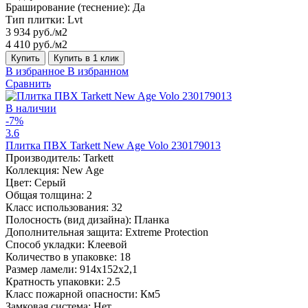
Браширование (теснение):
Да
Тип плитки:
Lvt
3 934 руб./м2
4 410 руб./м2
Купить
Купить в 1 клик
В избранное
В избранном
Сравнить
В наличии
-7%
3.6
Плитка ПВХ Tarkett New Age Volo 230179013
Производитель:
Tarkett
Коллекция:
New Age
Цвет:
Серый
Общая толщина:
2
Класс использования:
32
Полосность (вид дизайна):
Планка
Дополнительная защита:
Extreme Protection
Способ укладки:
Клеевой
Количество в упаковке:
18
Размер ламели:
914x152x2,1
Кратность упаковки:
2.5
Класс пожарной опасности:
Км5
Замковая система:
Нет