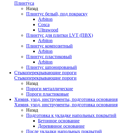
Плинтуса
Назад
Плинтус белый, под покраску
Arbiton
Cosca
Ultrawood
Плинтус для плитки LVT (ПВХ)
Arbiton
Плинтус композитный
Arbiton
Плинтус пластиковый
Arbiton
Плинтус шпонированый
Стыкоперекрывающие пороги
Стыкоперекрывающие пороги
Назад
Пороги металлические
Пороги пластиковые
Химия, уход, инструменты, подготовка основания
Химия, уход, инструменты, подготовка основания
Назад
Подготовка к укладке напольных покрытий
Бетонное основание
Деревянное основание
После укладки напольных покрытий