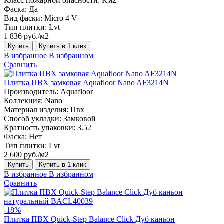
Класс пожарной опасности:
Км2
Фаска:
Да
Вид фаски:
Micro 4 V
Тип плитки:
Lvt
1 836 руб./м2
Купить
Купить в 1 клик
В избранное
В избранном
Сравнить
Плитка ПВХ замковая Aquafloor Nano AF3214N
Производитель:
Aquafloor
Коллекция:
Nano
Материал изделия:
Пвх
Способ укладки:
Замковой
Кратность упаковки:
3.52
Фаска:
Нет
Тип плитки:
Lvt
2 600 руб./м2
Купить
Купить в 1 клик
В избранное
В избранном
Сравнить
-18%
Плитка ПВХ Quick-Step Balance Click Дуб каньон