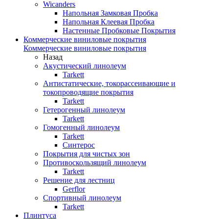
Wicanders
Напольная Замковая Пробка
Напольная Клеевая Пробка
Настенные Пробковые Покрытия
Коммерческие виниловые покрытия
Коммерческие виниловые покрытия
Назад
Акустический линолеум
Tarkett
Антистатические, токорассеивающие и
токопроводящие покрытия
Tarkett
Гетерогенный линолеум
Tarkett
Гомогенный линолеум
Tarkett
Синтерос
Покрытия для чистых зон
Противоскользящий линолеум
Tarkett
Решение для лестниц
Gerflor
Спортивный линолеум
Tarkett
Плинтуса