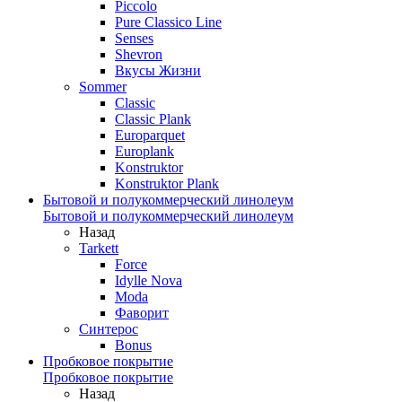
Piccolo
Pure Classico Line
Senses
Shevron
Вкусы Жизни
Sommer
Classic
Classic Plank
Europarquet
Europlank
Konstruktor
Konstruktor Plank
Бытовой и полукоммерческий линолеум
Бытовой и полукоммерческий линолеум
Назад
Tarkett
Force
Idylle Nova
Moda
Фаворит
Синтерос
Bonus
Пробковое покрытие
Пробковое покрытие
Назад