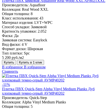
Плитка ПВХ замковая Aquafloor Real Wood XXL AF8021XXL
Производитель:
Aquafloor
Коллекция:
Real Wood XXL
Общая толщина:
8
Класс использования:
43
Материал изделия:
LVT+WPC
Способ укладки:
Замковой
Кратность упаковки:
2.052
Фаска:
Да
Замковая система:
Easylock
Вид фаски:
4 V
Формат доски:
Широкая
Тип плитки:
Spc
5 200 руб./м2
Купить
Купить в 1 клик
В избранное
В избранном
Сравнить
-11%
Плитка ПВХ Quick-Step Alpha Vinyl Medium Planks Дуб
хлопковый темно-серый AVMP40202
Производитель:
Quick-Step
Коллекция:
Alpha Vinyl Medium Planks
Общая толщина:
5