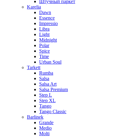
Штучный паркет
Karelia
Dawn
Essence
Impressio
Libra
Light
Midnight
Polar
Spice
Time
Urban Soul
Tarkett
Rumba
Salsa
Salsa Art
Salsa Premium
Step L
Step XL
Tango
Tango Classic
Barlinek
Grande
Medio
Molti