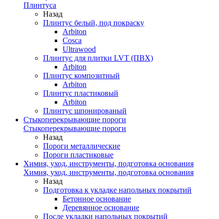
Плинтуса
Назад
Плинтус белый, под покраску
Arbiton
Cosca
Ultrawood
Плинтус для плитки LVT (ПВХ)
Arbiton
Плинтус композитный
Arbiton
Плинтус пластиковый
Arbiton
Плинтус шпонированый
Стыкоперекрывающие пороги
Стыкоперекрывающие пороги
Назад
Пороги металлические
Пороги пластиковые
Химия, уход, инструменты, подготовка основания
Химия, уход, инструменты, подготовка основания
Назад
Подготовка к укладке напольных покрытий
Бетонное основание
Деревянное основание
После укладки напольных покрытий