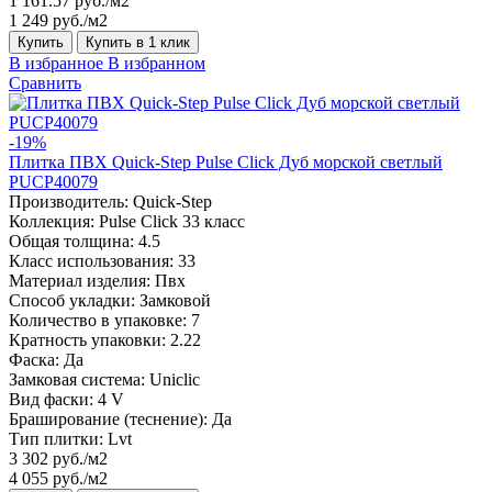
1 161.57 руб./м2
1 249 руб./м2
Купить
Купить в 1 клик
В избранное
В избранном
Сравнить
-19%
Плитка ПВХ Quick-Step Pulse Click Дуб морской светлый
PUCP40079
Производитель:
Quick-Step
Коллекция:
Pulse Click 33 класс
Общая толщина:
4.5
Класс использования:
33
Материал изделия:
Пвх
Способ укладки:
Замковой
Количество в упаковке:
7
Кратность упаковки:
2.22
Фаска:
Да
Замковая система:
Uniclic
Вид фаски:
4 V
Браширование (теснение):
Да
Тип плитки:
Lvt
3 302 руб./м2
4 055 руб./м2