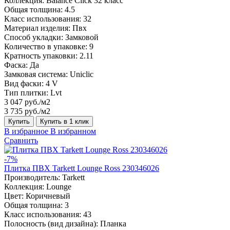
Коллекция:
Balance Click 32 класс
Общая толщина:
4.5
Класс использования:
32
Материал изделия:
Пвх
Способ укладки:
Замковой
Количество в упаковке:
9
Кратность упаковки:
2.11
Фаска:
Да
Замковая система:
Uniclic
Вид фаски:
4 V
Тип плитки:
Lvt
3 047 руб./м2
3 735 руб./м2
Купить
Купить в 1 клик
В избранное
В избранном
Сравнить
-7%
Плитка ПВХ Tarkett Lounge Ross 230346026
Производитель:
Tarkett
Коллекция:
Lounge
Цвет:
Коричневый
Общая толщина:
3
Класс использования:
43
Полосность (вид дизайна):
Планка