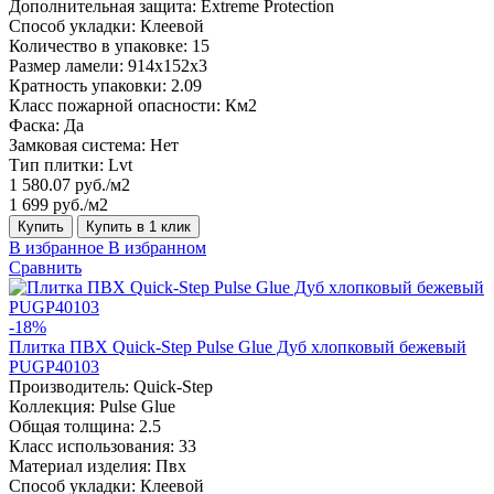
Дополнительная защита:
Extreme Protection
Способ укладки:
Клеевой
Количество в упаковке:
15
Размер ламели:
914x152x3
Кратность упаковки:
2.09
Класс пожарной опасности:
Км2
Фаска:
Да
Замковая система:
Нет
Тип плитки:
Lvt
1 580.07 руб./м2
1 699 руб./м2
Купить
Купить в 1 клик
В избранное
В избранном
Сравнить
-18%
Плитка ПВХ Quick-Step Pulse Glue Дуб хлопковый бежевый
PUGP40103
Производитель:
Quick-Step
Коллекция:
Pulse Glue
Общая толщина:
2.5
Класс использования:
33
Материал изделия:
Пвх
Способ укладки:
Клеевой