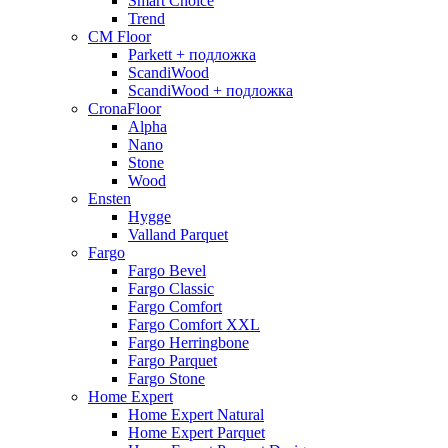
Smart Choice
Trend
CM Floor
Parkett + подложка
ScandiWood
ScandiWood + подложка
CronaFloor
Alpha
Nano
Stone
Wood
Ensten
Hygge
Valland Parquet
Fargo
Fargo Bevel
Fargo Classic
Fargo Comfort
Fargo Comfort XXL
Fargo Herringbone
Fargo Parquet
Fargo Stone
Home Expert
Home Expert Natural
Home Expert Parquet