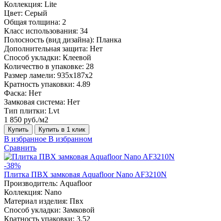
Коллекция:
Lite
Цвет:
Серый
Общая толщина:
2
Класс использования:
34
Полосность (вид дизайна):
Планка
Дополнительная защита:
Нет
Способ укладки:
Клеевой
Количество в упаковке:
28
Размер ламели:
935x187x2
Кратность упаковки:
4.89
Фаска:
Нет
Замковая система:
Нет
Тип плитки:
Lvt
1 850 руб./м2
Купить
Купить в 1 клик
В избранное
В избранном
Сравнить
-38%
Плитка ПВХ замковая Aquafloor Nano AF3210N
Производитель:
Aquafloor
Коллекция:
Nano
Материал изделия:
Пвх
Способ укладки:
Замковой
Кратность упаковки:
3.52