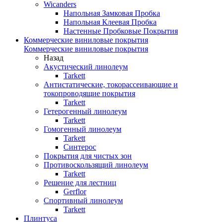
Wicanders
Напольная Замковая Пробка
Напольная Клеевая Пробка
Настенные Пробковые Покрытия
Коммерческие виниловые покрытия
Коммерческие виниловые покрытия
Назад
Акустический линолеум
Tarkett
Антистатические, токорассеивающие и
токопроводящие покрытия
Tarkett
Гетерогенный линолеум
Tarkett
Гомогенный линолеум
Tarkett
Синтерос
Покрытия для чистых зон
Противоскользящий линолеум
Tarkett
Решение для лестниц
Gerflor
Спортивный линолеум
Tarkett
Плинтуса