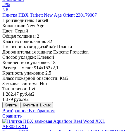
-7%
3.6
Плитка ПВХ Tarkett New Age Orient 230179007
Производитель:
Tarkett
Коллекция:
New Age
Цвет:
Серый
Общая толщина:
2
Класс использования:
32
Полосность (вид дизайна):
Планка
Дополнительная защита:
Extreme Protection
Способ укладки:
Клеевой
Количество в упаковке:
18
Размер ламели:
914x152x2,1
Кратность упаковки:
2.5
Класс пожарной опасности:
Км5
Замковая система:
Нет
Тип плитки:
Lvt
1 282.47 руб./м2
1 379 руб./м2
Купить
Купить в 1 клик
В избранное
В избранном
Сравнить