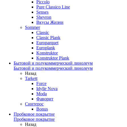
Piccolo
Pure Classico Line
Senses
Shevron
Вкусы Жизни
Sommer
Classic
Classic Plank
Europarquet
Europlank
Konstruktor
Konstruktor Plank
Бытовой и полукоммерческий линолеум
Бытовой и полукоммерческий линолеум
Назад
Tarkett
Force
Idylle Nova
Moda
Фаворит
Синтерос
Bonus
Пробковое покрытие
Пробковое покрытие
Назад