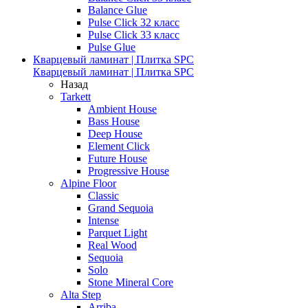
Balance Glue
Pulse Click 32 класс
Pulse Click 33 класс
Pulse Glue
Кварцевый ламинат | Плитка SPC
Кварцевый ламинат | Плитка SPC
Назад
Tarkett
Ambient House
Bass House
Deep House
Element Click
Future House
Progressive House
Alpine Floor
Classic
Grand Sequoia
Intense
Parquet Light
Real Wood
Sequoia
Solo
Stone Mineral Core
Alta Step
Arriba