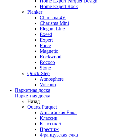
Home Expert Parquet Design
Home Expert Rock
Planker
Charisma 4V
Charisma Mini
Elegant Line
Exeed
Expert
Force
Magnetic
Rockwood
Rococo
Stone
Quick-Step
Atmosphere
Volcano
Паркетная доска
Паркетная доска
Назад
Quartz Parquet
Английская Ёлка
Классик
Классик 5
Престиж
Французская елка