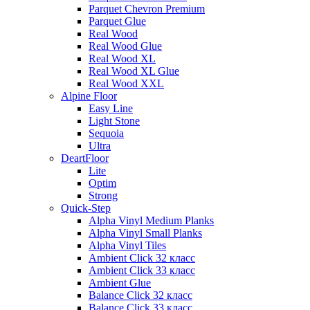
Parquet Chevron Premium
Parquet Glue
Real Wood
Real Wood Glue
Real Wood XL
Real Wood XL Glue
Real Wood XXL
Alpine Floor
Easy Line
Light Stone
Sequoia
Ultra
DeartFloor
Lite
Optim
Strong
Quick-Step
Alpha Vinyl Medium Planks
Alpha Vinyl Small Planks
Alpha Vinyl Tiles
Ambient Click 32 класс
Ambient Click 33 класс
Ambient Glue
Balance Click 32 класс
Balance Click 33 класс