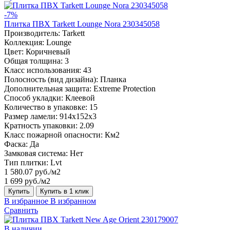
-7%
Плитка ПВХ Tarkett Lounge Nora 230345058
Производитель:
Tarkett
Коллекция:
Lounge
Цвет:
Коричневый
Общая толщина:
3
Класс использования:
43
Полосность (вид дизайна):
Планка
Дополнительная защита:
Extreme Protection
Способ укладки:
Клеевой
Количество в упаковке:
15
Размер ламели:
914x152x3
Кратность упаковки:
2.09
Класс пожарной опасности:
Км2
Фаска:
Да
Замковая система:
Нет
Тип плитки:
Lvt
1 580.07 руб./м2
1 699 руб./м2
Купить
Купить в 1 клик
В избранное
В избранном
Сравнить
В наличии