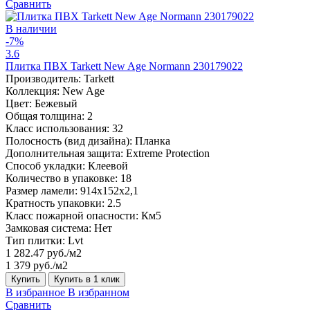
Сравнить
В наличии
-7%
3.6
Плитка ПВХ Tarkett New Age Normann 230179022
Производитель:
Tarkett
Коллекция:
New Age
Цвет:
Бежевый
Общая толщина:
2
Класс использования:
32
Полосность (вид дизайна):
Планка
Дополнительная защита:
Extreme Protection
Способ укладки:
Клеевой
Количество в упаковке:
18
Размер ламели:
914x152x2,1
Кратность упаковки:
2.5
Класс пожарной опасности:
Км5
Замковая система:
Нет
Тип плитки:
Lvt
1 282.47 руб./м2
1 379 руб./м2
Купить
Купить в 1 клик
В избранное
В избранном
Сравнить