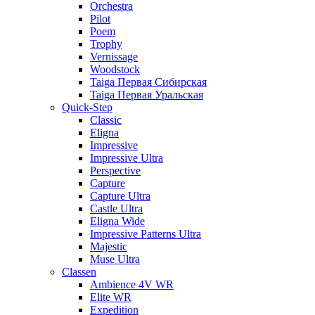
Orchestra
Pilot
Poem
Trophy
Vernissage
Woodstock
Taiga Первая Сибирская
Taiga Первая Уральская
Quick-Step
Classic
Eligna
Impressive
Impressive Ultra
Perspective
Capture
Capture Ultra
Castle Ultra
Eligna Wide
Impressive Patterns Ultra
Majestic
Muse Ultra
Classen
Ambience 4V WR
Elite WR
Expedition