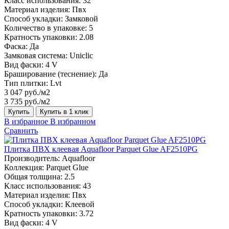
Класс использования:
32
Материал изделия:
Пвх
Способ укладки:
Замковой
Количество в упаковке:
5
Кратность упаковки:
2.08
Фаска:
Да
Замковая система:
Uniclic
Вид фаски:
4 V
Браширование (теснение):
Да
Тип плитки:
Lvt
3 047 руб./м2
3 735 руб./м2
Купить
Купить в 1 клик
В избранное
В избранном
Сравнить
Плитка ПВХ клеевая Aquafloor Parquet Glue AF2510PG
Производитель:
Aquafloor
Коллекция:
Parquet Glue
Общая толщина:
2.5
Класс использования:
43
Материал изделия:
Пвх
Способ укладки:
Клеевой
Кратность упаковки:
3.72
Вид фаски:
4 V