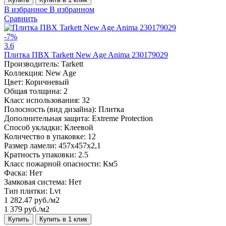
В избранное
В избранном
Сравнить
-7%
3.6
Плитка ПВХ Tarkett New Age Anima 230179029
Производитель:
Tarkett
Коллекция:
New Age
Цвет:
Коричневый
Общая толщина:
2
Класс использования:
32
Полосность (вид дизайна):
Плитка
Дополнительная защита:
Extreme Protection
Способ укладки:
Клеевой
Количество в упаковке:
12
Размер ламели:
457x457x2,1
Кратность упаковки:
2.5
Класс пожарной опасности:
Км5
Фаска:
Нет
Замковая система:
Нет
Тип плитки:
Lvt
1 282.47 руб./м2
1 379 руб./м2
Купить
Купить в 1 клик