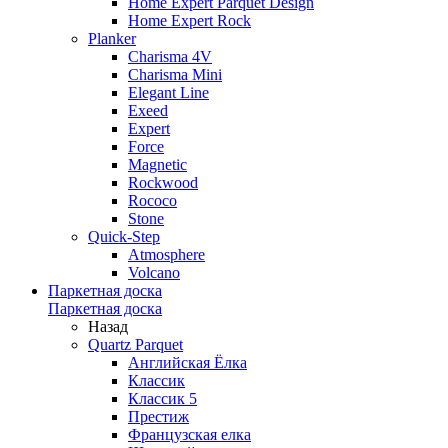
Home Expert Parquet Design
Home Expert Rock
Planker
Charisma 4V
Charisma Mini
Elegant Line
Exeed
Expert
Force
Magnetic
Rockwood
Rococo
Stone
Quick-Step
Atmosphere
Volcano
Паркетная доска
Паркетная доска
Назад
Quartz Parquet
Английская Ёлка
Классик
Классик 5
Престиж
Французская елка