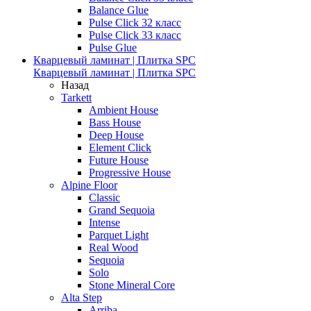
Balance Glue
Pulse Click 32 класс
Pulse Click 33 класс
Pulse Glue
Кварцевый ламинат | Плитка SPC
Кварцевый ламинат | Плитка SPC
Назад
Tarkett
Ambient House
Bass House
Deep House
Element Click
Future House
Progressive House
Alpine Floor
Classic
Grand Sequoia
Intense
Parquet Light
Real Wood
Sequoia
Solo
Stone Mineral Core
Alta Step
Arriba