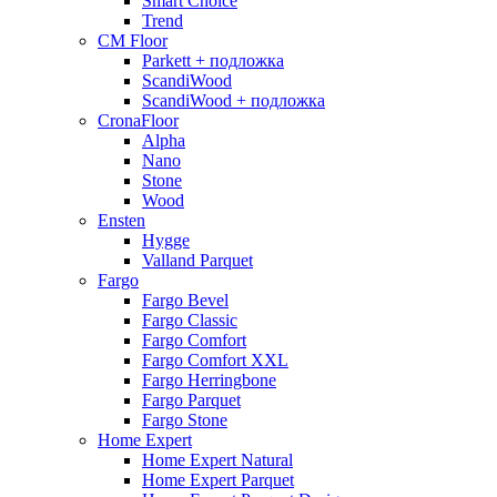
Smart Choice
Trend
CM Floor
Parkett + подложка
ScandiWood
ScandiWood + подложка
CronaFloor
Alpha
Nano
Stone
Wood
Ensten
Hygge
Valland Parquet
Fargo
Fargo Bevel
Fargo Classic
Fargo Comfort
Fargo Comfort XXL
Fargo Herringbone
Fargo Parquet
Fargo Stone
Home Expert
Home Expert Natural
Home Expert Parquet