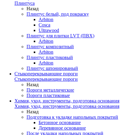
Плинтуса
Назад
Плинтус белый, под покраску
Arbiton
Cosca
Ultrawood
Плинтус для плитки LVT (ПВХ)
Arbiton
Плинтус композитный
Arbiton
Плинтус пластиковый
Arbiton
Плинтус шпонированый
Стыкоперекрывающие пороги
Стыкоперекрывающие пороги
Назад
Пороги металлические
Пороги пластиковые
Химия, уход, инструменты, подготовка основания
Химия, уход, инструменты, подготовка основания
Назад
Подготовка к укладке напольных покрытий
Бетонное основание
Деревянное основание
После укладки напольных покрытий