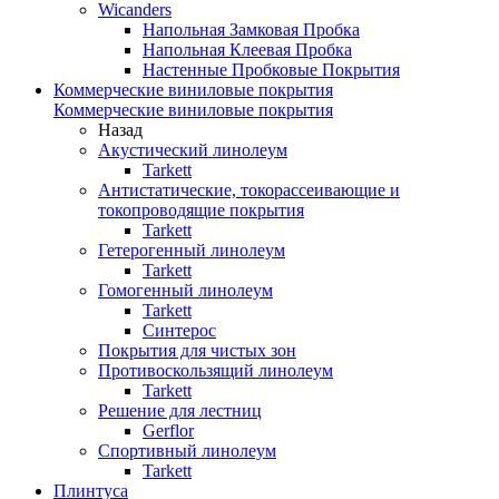
Wicanders
Напольная Замковая Пробка
Напольная Клеевая Пробка
Настенные Пробковые Покрытия
Коммерческие виниловые покрытия
Коммерческие виниловые покрытия
Назад
Акустический линолеум
Tarkett
Антистатические, токорассеивающие и
токопроводящие покрытия
Tarkett
Гетерогенный линолеум
Tarkett
Гомогенный линолеум
Tarkett
Синтерос
Покрытия для чистых зон
Противоскользящий линолеум
Tarkett
Решение для лестниц
Gerflor
Спортивный линолеум
Tarkett
Плинтуса