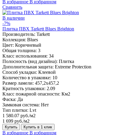
В избранное
В избранном
Сравнить
В наличии
-7%
Плитка ПВХ Tarkett Blues Brighton
Производитель:
Tarkett
Коллекция:
Blues
Цвет:
Коричневый
Общая толщина:
3
Класс использования:
34
Полосность (вид дизайна):
Плитка
Дополнительная защита:
Extreme Protection
Способ укладки:
Клеевой
Количество в упаковке:
10
Размер ламели:
457,2х457,2
Кратность упаковки:
2.09
Класс пожарной опасности:
Км2
Фаска:
Да
Замковая система:
Нет
Тип плитки:
Lvt
1 580.07 руб./м2
1 699 руб./м2
Купить
Купить в 1 клик
В избранное
В избранном