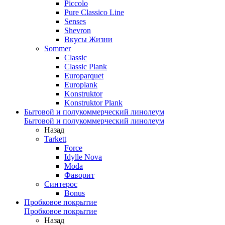
Piccolo
Pure Classico Line
Senses
Shevron
Вкусы Жизни
Sommer
Classic
Classic Plank
Europarquet
Europlank
Konstruktor
Konstruktor Plank
Бытовой и полукоммерческий линолеум
Бытовой и полукоммерческий линолеум
Назад
Tarkett
Force
Idylle Nova
Moda
Фаворит
Синтерос
Bonus
Пробковое покрытие
Пробковое покрытие
Назад