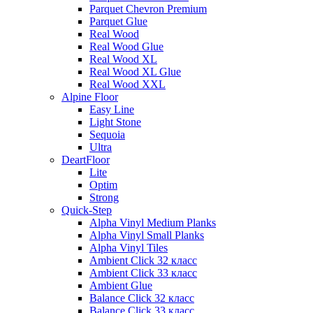
Parquet Chevron Premium
Parquet Glue
Real Wood
Real Wood Glue
Real Wood XL
Real Wood XL Glue
Real Wood XXL
Alpine Floor
Easy Line
Light Stone
Sequoia
Ultra
DeartFloor
Lite
Optim
Strong
Quick-Step
Alpha Vinyl Medium Planks
Alpha Vinyl Small Planks
Alpha Vinyl Tiles
Ambient Click 32 класс
Ambient Click 33 класс
Ambient Glue
Balance Click 32 класс
Balance Click 33 класс