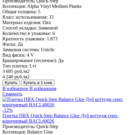
Производитель:
Quick-Step
Коллекция:
Alpha Vinyl Medium Planks
Общая толщина:
5
Класс использования:
33
Материал изделия:
Пвх
Способ укладки:
Замковой
Количество в упаковке:
6
Кратность упаковки:
1.873
Фаска:
Да
Замковая система:
Uniclic
Вид фаски:
4 V
Браширование (теснение):
Да
Тип плитки:
Lvt
3 695 руб./м2
4 240 руб./м2
Купить
Купить в 1 клик
В избранное
В избранном
Сравнить
-12%
Плитка ПВХ Quick-Step Balance Glue Дуб коттедж серо-
коричневый BACL40026
Производитель:
Quick-Step
Коллекция:
Balance Glue