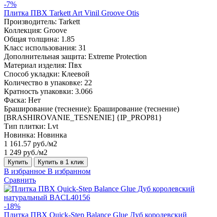
-7%
Плитка ПВХ Tarkett Art Vinil Groove Otis
Производитель:
Tarkett
Коллекция:
Groove
Общая толщина:
1.85
Класс использования:
31
Дополнительная защита:
Extreme Protection
Материал изделия:
Пвх
Способ укладки:
Клеевой
Количество в упаковке:
22
Кратность упаковки:
3.066
Фаска:
Нет
Браширование (теснение):
Браширование (теснение)
[BRASHIROVANIE_TESNENIE] {IP_PROP81}
Тип плитки:
Lvt
Новинка:
Новинка
1 161.57 руб./м2
1 249 руб./м2
Купить
Купить в 1 клик
В избранное
В избранном
Сравнить
-18%
Плитка ПВХ Quick-Step Balance Glue Дуб королевский