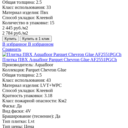
Общая толщина:
2.5
Класс использования:
33
Материал изделия:
Пвх
Способ укладки:
Клеевой
Количество в упаковке:
15
2 445 руб./м2
2 784 руб./м2
Купить
Купить в 1 клик
В избранное
В избранном
Сравнить
Плитка ПВХ Aquafloor Parquet Chevron Glue AF2551PGCh
Производитель:
Aquafloor
Коллекция:
Parquet Chevron Glue
Общая толщина:
2.5
Класс использования:
43
Материал изделия:
LVT+WPC
Способ укладки:
Клеевой
Кратность упаковки:
3.18
Класс пожарной опасности:
Км2
Фаска:
Да
Вид фаски:
4V
Браширование (теснение):
Да
Тип плитки:
Lvt
Тип цены:
Цена