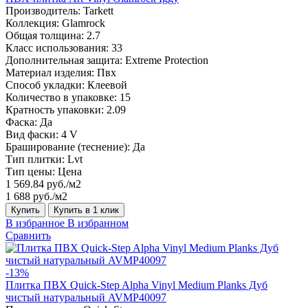
Производитель:
Tarkett
Коллекция:
Glamrock
Общая толщина:
2.7
Класс использования:
33
Дополнительная защита:
Extreme Protection
Материал изделия:
Пвх
Способ укладки:
Клеевой
Количество в упаковке:
15
Кратность упаковки:
2.09
Фаска:
Да
Вид фаски:
4 V
Браширование (теснение):
Да
Тип плитки:
Lvt
Тип цены:
Цена
1 569.84 руб./м2
1 688 руб./м2
Купить
Купить в 1 клик
В избранное
В избранном
Сравнить
-13%
Плитка ПВХ Quick-Step Alpha Vinyl Medium Planks Дуб
чистый натуральный AVMP40097