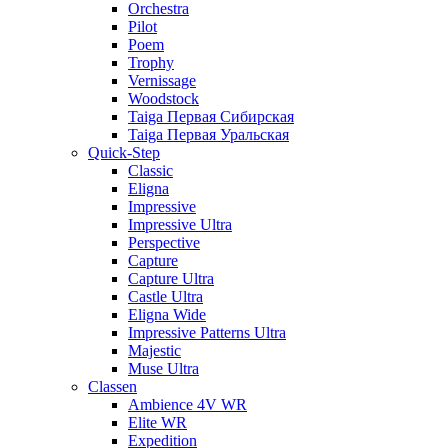
Orchestra
Pilot
Poem
Trophy
Vernissage
Woodstock
Taiga Первая Сибирская
Taiga Первая Уральская
Quick-Step
Classic
Eligna
Impressive
Impressive Ultra
Perspective
Capture
Capture Ultra
Castle Ultra
Eligna Wide
Impressive Patterns Ultra
Majestic
Muse Ultra
Classen
Ambience 4V WR
Elite WR
Expedition