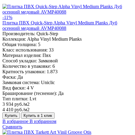
-11%
Плитка ПВХ Quick-Step Alpha Vinyl Medium Planks Дуб
осенний медовый AVMP40088
Производитель:
Quick-Step
Коллекция:
Alpha Vinyl Medium Planks
Общая толщина:
5
Класс использования:
33
Материал изделия:
Пвх
Способ укладки:
Замковой
Количество в упаковке:
6
Кратность упаковки:
1.873
Фаска:
Да
Замковая система:
Uniclic
Вид фаски:
4 V
Браширование (теснение):
Да
Тип плитки:
Lvt
3 934 руб./м2
4 410 руб./м2
Купить
Купить в 1 клик
В избранное
В избранном
Сравнить