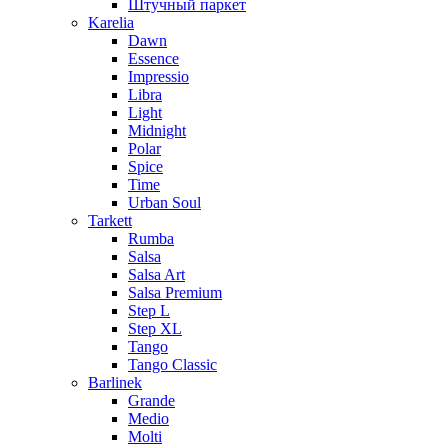
Штучный паркет
Karelia
Dawn
Essence
Impressio
Libra
Light
Midnight
Polar
Spice
Time
Urban Soul
Tarkett
Rumba
Salsa
Salsa Art
Salsa Premium
Step L
Step XL
Tango
Tango Classic
Barlinek
Grande
Medio
Molti