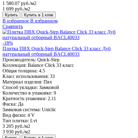
1 580.07 руб./м2
1 699 руб./м2
Купить
Купить в 1 клик
В избранное
В избранном
Сравнить
-18%
Плитка ПВХ Quick-Step Balance Click 33 класс Дуб
натуральный отборный BACL40033
Производитель:
Quick-Step
Коллекция:
Balance Click 33 класс
Общая толщина:
4.5
Класс использования:
33
Материал изделия:
Пвх
Способ укладки:
Замковой
Количество в упаковке:
9
Кратность упаковки:
2.11
Фаска:
Да
Замковая система:
Uniclic
Вид фаски:
4 V
Тип плитки:
Lvt
3 205 руб./м2
3 930 руб./м2
Купить
Купить в 1 клик