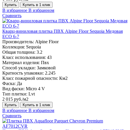
Купить
Купить в 1 клик
В избранное
В избранном
Сравнить
Кварц-виниловая плитка ПВХ Alpine Floor Sequoia Медовая
ECO 6-7
Производитель:
Alpine Floor
Коллекция:
Sequoia
Общая толщина:
3.2
Класс использования:
43
Материал изделия:
Пвх
Способ укладки:
Замковой
Кратность упаковки:
2.245
Класс пожарной опасности:
Км2
Фаска:
Да
Вид фаски:
Micro 4 V
Тип плитки:
Lvt
2 015 руб./м2
Купить
Купить в 1 клик
В избранное
В избранном
Сравнить