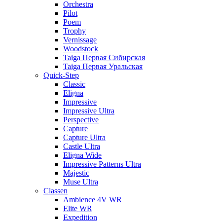
Orchestra
Pilot
Poem
Trophy
Vernissage
Woodstock
Taiga Первая Сибирская
Taiga Первая Уральская
Quick-Step
Classic
Eligna
Impressive
Impressive Ultra
Perspective
Capture
Capture Ultra
Castle Ultra
Eligna Wide
Impressive Patterns Ultra
Majestic
Muse Ultra
Classen
Ambience 4V WR
Elite WR
Expedition