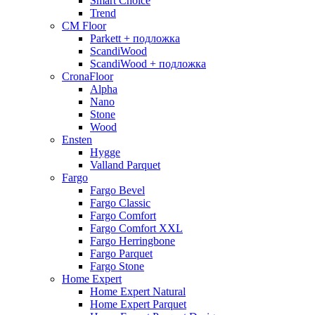
Smart Choice
Trend
CM Floor
Parkett + подложка
ScandiWood
ScandiWood + подложка
CronaFloor
Alpha
Nano
Stone
Wood
Ensten
Hygge
Valland Parquet
Fargo
Fargo Bevel
Fargo Classic
Fargo Comfort
Fargo Comfort XXL
Fargo Herringbone
Fargo Parquet
Fargo Stone
Home Expert
Home Expert Natural
Home Expert Parquet