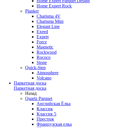
Home Expert Parquet Design
Home Expert Rock
Planker
Charisma 4V
Charisma Mini
Elegant Line
Exeed
Expert
Force
Magnetic
Rockwood
Rococo
Stone
Quick-Step
Atmosphere
Volcano
Паркетная доска
Паркетная доска
Назад
Quartz Parquet
Английская Ёлка
Классик
Классик 5
Престиж
Французская елка