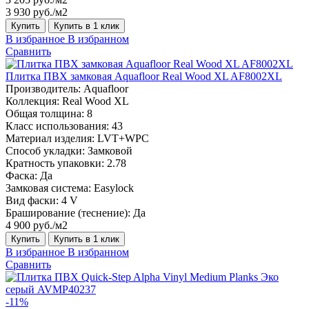
3 930 руб./м2
Купить
Купить в 1 клик
В избранное
В избранном
Сравнить
Плитка ПВХ замковая Aquafloor Real Wood XL AF8002XL
Производитель:
Aquafloor
Коллекция:
Real Wood XL
Общая толщина:
8
Класс использования:
43
Материал изделия:
LVT+WPC
Способ укладки:
Замковой
Кратность упаковки:
2.78
Фаска:
Да
Замковая система:
Easylock
Вид фаски:
4 V
Браширование (теснение):
Да
4 900 руб./м2
Купить
Купить в 1 клик
В избранное
В избранном
Сравнить
-11%