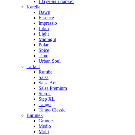
Штучный паркет
Karelia
Dawn
Essence
Impressio
Libra
Light
Midnight
Polar
Spice
Time
Urban Soul
Tarkett
Rumba
Salsa
Salsa Art
Salsa Premium
Step L
Step XL
Tango
Tango Classic
Barlinek
Grande
Medio
Molti