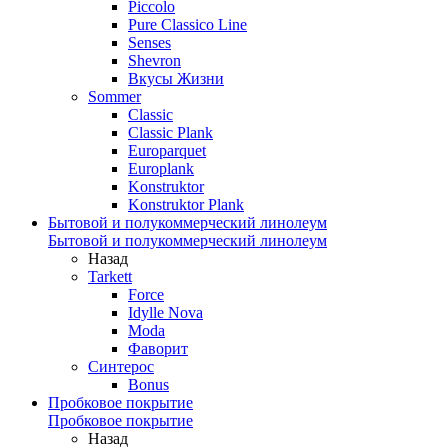
Piccolo
Pure Classico Line
Senses
Shevron
Вкусы Жизни
Sommer
Classic
Classic Plank
Europarquet
Europlank
Konstruktor
Konstruktor Plank
Бытовой и полукоммерческий линолеум
Бытовой и полукоммерческий линолеум
Назад
Tarkett
Force
Idylle Nova
Moda
Фаворит
Синтерос
Bonus
Пробковое покрытие
Пробковое покрытие
Назад