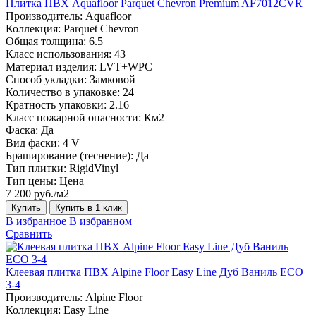
Плитка ПВХ Aquafloor Parquet Chevron Premium AF7012CVR
Производитель:
Aquafloor
Коллекция:
Parquet Chevron
Общая толщина:
6.5
Класс использования:
43
Материал изделия:
LVT+WPC
Способ укладки:
Замковой
Количество в упаковке:
24
Кратность упаковки:
2.16
Класс пожарной опасности:
Км2
Фаска:
Да
Вид фаски:
4 V
Браширование (теснение):
Да
Тип плитки:
RigidVinyl
Тип цены:
Цена
7 200 руб./м2
Купить
Купить в 1 клик
В избранное
В избранном
Сравнить
Клеевая плитка ПВХ Alpine Floor Easy Line Дуб Ваниль ЕСО
3-4
Производитель:
Alpine Floor
Коллекция:
Easy Line