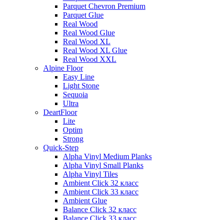
Parquet Chevron Premium
Parquet Glue
Real Wood
Real Wood Glue
Real Wood XL
Real Wood XL Glue
Real Wood XXL
Alpine Floor
Easy Line
Light Stone
Sequoia
Ultra
DeartFloor
Lite
Optim
Strong
Quick-Step
Alpha Vinyl Medium Planks
Alpha Vinyl Small Planks
Alpha Vinyl Tiles
Ambient Click 32 класс
Ambient Click 33 класс
Ambient Glue
Balance Click 32 класс
Balance Click 33 класс