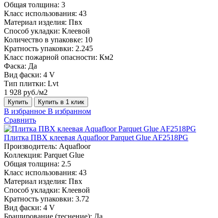
Общая толщина:
3
Класс использования:
43
Материал изделия:
Пвх
Способ укладки:
Клеевой
Количество в упаковке:
10
Кратность упаковки:
2.245
Класс пожарной опасности:
Км2
Фаска:
Да
Вид фаски:
4 V
Тип плитки:
Lvt
1 928 руб./м2
Купить
Купить в 1 клик
В избранное
В избранном
Сравнить
Плитка ПВХ клеевая Aquafloor Parquet Glue AF2518PG
Производитель:
Aquafloor
Коллекция:
Parquet Glue
Общая толщина:
2.5
Класс использования:
43
Материал изделия:
Пвх
Способ укладки:
Клеевой
Кратность упаковки:
3.72
Вид фаски:
4 V
Браширование (теснение):
Да