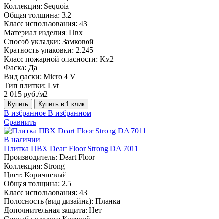
Коллекция:
Sequoia
Общая толщина:
3.2
Класс использования:
43
Материал изделия:
Пвх
Способ укладки:
Замковой
Кратность упаковки:
2.245
Класс пожарной опасности:
Км2
Фаска:
Да
Вид фаски:
Micro 4 V
Тип плитки:
Lvt
2 015 руб./м2
Купить
Купить в 1 клик
В избранное
В избранном
Сравнить
В наличии
Плитка ПВХ Deart Floor Strong DA 7011
Производитель:
Deart Floor
Коллекция:
Strong
Цвет:
Коричневый
Общая толщина:
2.5
Класс использования:
43
Полосность (вид дизайна):
Планка
Дополнительная защита:
Нет
Способ укладки:
Клеевой