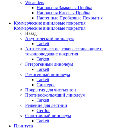
Wicanders
Напольная Замковая Пробка
Напольная Клеевая Пробка
Настенные Пробковые Покрытия
Коммерческие виниловые покрытия
Коммерческие виниловые покрытия
Назад
Акустический линолеум
Tarkett
Антистатические, токорассеивающие и
токопроводящие покрытия
Tarkett
Гетерогенный линолеум
Tarkett
Гомогенный линолеум
Tarkett
Синтерос
Покрытия для чистых зон
Противоскользящий линолеум
Tarkett
Решение для лестниц
Gerflor
Спортивный линолеум
Tarkett
Плинтуса