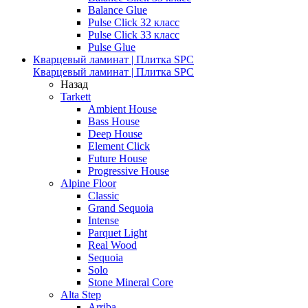
Balance Glue
Pulse Click 32 класс
Pulse Click 33 класс
Pulse Glue
Кварцевый ламинат | Плитка SPC
Кварцевый ламинат | Плитка SPC
Назад
Tarkett
Ambient House
Bass House
Deep House
Element Click
Future House
Progressive House
Alpine Floor
Classic
Grand Sequoia
Intense
Parquet Light
Real Wood
Sequoia
Solo
Stone Mineral Core
Alta Step
Arriba