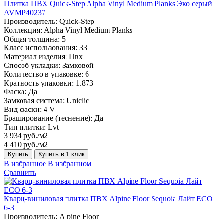
Плитка ПВХ Quick-Step Alpha Vinyl Medium Planks Эко серый
AVMP40237
Производитель:
Quick-Step
Коллекция:
Alpha Vinyl Medium Planks
Общая толщина:
5
Класс использования:
33
Материал изделия:
Пвх
Способ укладки:
Замковой
Количество в упаковке:
6
Кратность упаковки:
1.873
Фаска:
Да
Замковая система:
Uniclic
Вид фаски:
4 V
Браширование (теснение):
Да
Тип плитки:
Lvt
3 934 руб./м2
4 410 руб./м2
Купить
Купить в 1 клик
В избранное
В избранном
Сравнить
Кварц-виниловая плитка ПВХ Alpine Floor Sequoia Лайт ECO
6-3
Производитель:
Alpine Floor