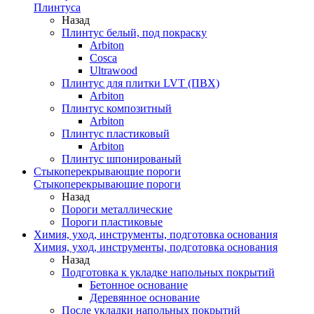
Плинтуса
Назад
Плинтус белый, под покраску
Arbiton
Cosca
Ultrawood
Плинтус для плитки LVT (ПВХ)
Arbiton
Плинтус композитный
Arbiton
Плинтус пластиковый
Arbiton
Плинтус шпонированый
Стыкоперекрывающие пороги
Стыкоперекрывающие пороги
Назад
Пороги металлические
Пороги пластиковые
Химия, уход, инструменты, подготовка основания
Химия, уход, инструменты, подготовка основания
Назад
Подготовка к укладке напольных покрытий
Бетонное основание
Деревянное основание
После укладки напольных покрытий