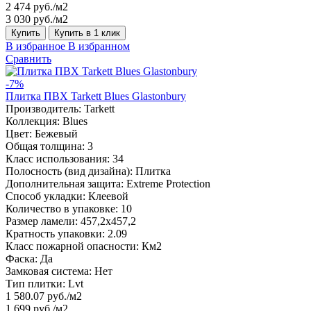
2 474 руб./м2
3 030 руб./м2
Купить
Купить в 1 клик
В избранное
В избранном
Сравнить
-7%
Плитка ПВХ Tarkett Blues Glastonbury
Производитель:
Tarkett
Коллекция:
Blues
Цвет:
Бежевый
Общая толщина:
3
Класс использования:
34
Полосность (вид дизайна):
Плитка
Дополнительная защита:
Extreme Protection
Способ укладки:
Клеевой
Количество в упаковке:
10
Размер ламели:
457,2х457,2
Кратность упаковки:
2.09
Класс пожарной опасности:
Км2
Фаска:
Да
Замковая система:
Нет
Тип плитки:
Lvt
1 580.07 руб./м2
1 699 руб./м2