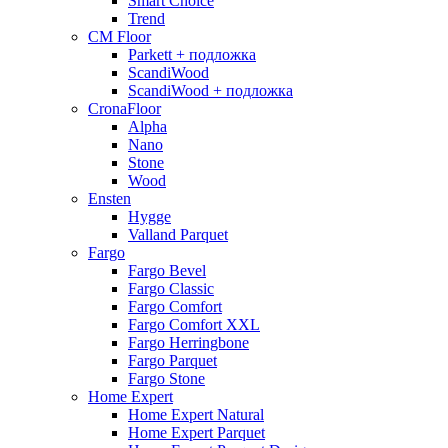
Smart Choice
Trend
CM Floor
Parkett + подложка
ScandiWood
ScandiWood + подложка
CronaFloor
Alpha
Nano
Stone
Wood
Ensten
Hygge
Valland Parquet
Fargo
Fargo Bevel
Fargo Classic
Fargo Comfort
Fargo Comfort XXL
Fargo Herringbone
Fargo Parquet
Fargo Stone
Home Expert
Home Expert Natural
Home Expert Parquet