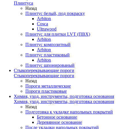
Плинтуса
Назад
Плинтус белый, под покраску
Arbiton
Cosca
Ultrawood
Плинтус для плитки LVT (ПВХ)
Arbiton
Плинтус композитный
Arbiton
Плинтус пластиковый
Arbiton
Плинтус шпонированый
Стыкоперекрывающие пороги
Стыкоперекрывающие пороги
Назад
Пороги металлические
Пороги пластиковые
Химия, уход, инструменты, подготовка основания
Химия, уход, инструменты, подготовка основания
Назад
Подготовка к укладке напольных покрытий
Бетонное основание
Деревянное основание
После укладки напольных покрытий