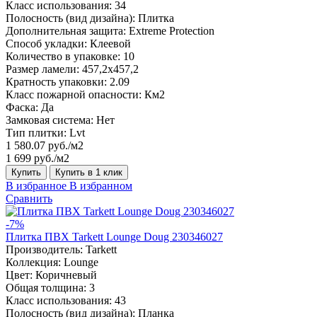
Класс использования:
34
Полосность (вид дизайна):
Плитка
Дополнительная защита:
Extreme Protection
Способ укладки:
Клеевой
Количество в упаковке:
10
Размер ламели:
457,2х457,2
Кратность упаковки:
2.09
Класс пожарной опасности:
Км2
Фаска:
Да
Замковая система:
Нет
Тип плитки:
Lvt
1 580.07 руб./м2
1 699 руб./м2
Купить
Купить в 1 клик
В избранное
В избранном
Сравнить
-7%
Плитка ПВХ Tarkett Lounge Doug 230346027
Производитель:
Tarkett
Коллекция:
Lounge
Цвет:
Коричневый
Общая толщина:
3
Класс использования:
43
Полосность (вид дизайна):
Планка