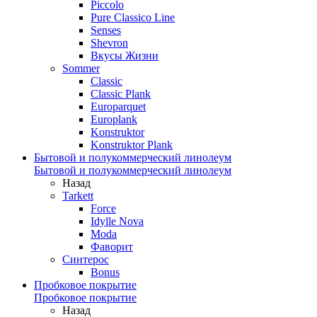
Piccolo
Pure Classico Line
Senses
Shevron
Вкусы Жизни
Sommer
Classic
Classic Plank
Europarquet
Europlank
Konstruktor
Konstruktor Plank
Бытовой и полукоммерческий линолеум
Бытовой и полукоммерческий линолеум
Назад
Tarkett
Force
Idylle Nova
Moda
Фаворит
Синтерос
Bonus
Пробковое покрытие
Пробковое покрытие
Назад