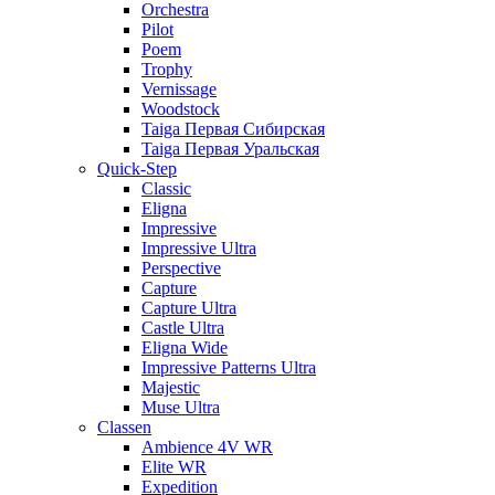
Orchestra
Pilot
Poem
Trophy
Vernissage
Woodstock
Taiga Первая Сибирская
Taiga Первая Уральская
Quick-Step
Classic
Eligna
Impressive
Impressive Ultra
Perspective
Capture
Capture Ultra
Castle Ultra
Eligna Wide
Impressive Patterns Ultra
Majestic
Muse Ultra
Classen
Ambience 4V WR
Elite WR
Expedition