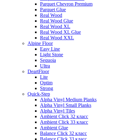
Parquet Chevron Premium
Parquet Glue
Real Wood
Real Wood Glue
Real Wood XL
Real Wood XL Glue
Real Wood XXL
Alpine Floor
Easy Line
Light Stone
Sequoia
Ultra
DeartFloor
Lite
Optim
Strong
Quick-Step
Alpha Vinyl Medium Planks
Alpha Vinyl Small Planks
Alpha Vinyl Tiles
Ambient Click 32 класс
Ambient Click 33 класс
Ambient Glue
Balance Click 32 класс
Balance Click 33 класс