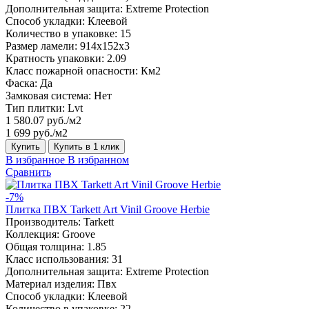
Дополнительная защита:
Extreme Protection
Способ укладки:
Клеевой
Количество в упаковке:
15
Размер ламели:
914x152x3
Кратность упаковки:
2.09
Класс пожарной опасности:
Км2
Фаска:
Да
Замковая система:
Нет
Тип плитки:
Lvt
1 580.07 руб./м2
1 699 руб./м2
Купить
Купить в 1 клик
В избранное
В избранном
Сравнить
-7%
Плитка ПВХ Tarkett Art Vinil Groove Herbie
Производитель:
Tarkett
Коллекция:
Groove
Общая толщина:
1.85
Класс использования:
31
Дополнительная защита:
Extreme Protection
Материал изделия:
Пвх
Способ укладки:
Клеевой
Количество в упаковке:
22