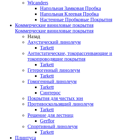
Wicanders
Напольная Замковая Пробка
Напольная Клеевая Пробка
Настенные Пробковые Покрытия
Коммерческие виниловые покрытия
Коммерческие виниловые покрытия
Назад
Акустический линолеум
Tarkett
Антистатические, токорассеивающие и
токопроводящие покрытия
Tarkett
Гетерогенный линолеум
Tarkett
Гомогенный линолеум
Tarkett
Синтерос
Покрытия для чистых зон
Противоскользящий линолеум
Tarkett
Решение для лестниц
Gerflor
Спортивный линолеум
Tarkett
Плинтуса