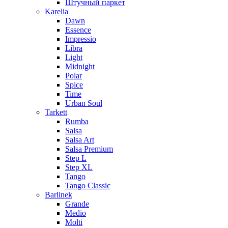
Штучный паркет
Karelia
Dawn
Essence
Impressio
Libra
Light
Midnight
Polar
Spice
Time
Urban Soul
Tarkett
Rumba
Salsa
Salsa Art
Salsa Premium
Step L
Step XL
Tango
Tango Classic
Barlinek
Grande
Medio
Molti