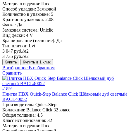
Материал изделия:
Пвх
Способ укладки:
Замковой
Количество в упаковке:
5
Кратность упаковки:
2.08
Фаска:
Да
Замковая система:
Uniclic
Вид фаски:
4 V
Браширование (теснение):
Да
Тип плитки:
Lvt
3 047 руб./м2
3 735 руб./м2
Купить
Купить в 1 клик
В избранное
В избранном
Сравнить
-18%
Плитка ПВХ Quick-Step Balance Click Шёлковый дуб светлый
BACL40052
Производитель:
Quick-Step
Коллекция:
Balance Click 32 класс
Общая толщина:
4.5
Класс использования:
32
Материал изделия:
Пвх
Способ укладки:
Замковой