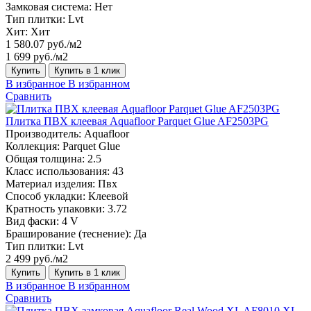
Замковая система:
Нет
Тип плитки:
Lvt
Хит:
Хит
1 580.07 руб./м2
1 699 руб./м2
Купить
Купить в 1 клик
В избранное
В избранном
Сравнить
Плитка ПВХ клеевая Aquafloor Parquet Glue AF2503PG
Производитель:
Aquafloor
Коллекция:
Parquet Glue
Общая толщина:
2.5
Класс использования:
43
Материал изделия:
Пвх
Способ укладки:
Клеевой
Кратность упаковки:
3.72
Вид фаски:
4 V
Браширование (теснение):
Да
Тип плитки:
Lvt
2 499 руб./м2
Купить
Купить в 1 клик
В избранное
В избранном
Сравнить