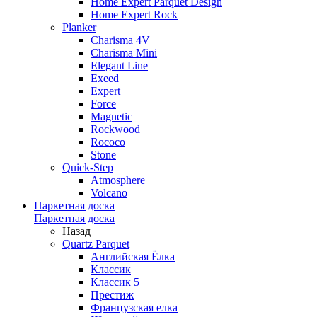
Home Expert Parquet Design
Home Expert Rock
Planker
Charisma 4V
Charisma Mini
Elegant Line
Exeed
Expert
Force
Magnetic
Rockwood
Rococo
Stone
Quick-Step
Atmosphere
Volcano
Паркетная доска
Паркетная доска
Назад
Quartz Parquet
Английская Ёлка
Классик
Классик 5
Престиж
Французская елка