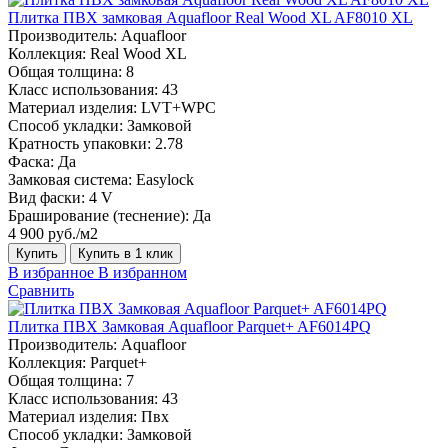
Плитка ПВХ замковая Aquafloor Real Wood XL AF8010 XL
Производитель:
Aquafloor
Коллекция:
Real Wood XL
Общая толщина:
8
Класс использования:
43
Материал изделия:
LVT+WPC
Способ укладки:
Замковой
Кратность упаковки:
2.78
Фаска:
Да
Замковая система:
Easylock
Вид фаски:
4 V
Браширование (теснение):
Да
4 900 руб./м2
Купить
Купить в 1 клик
В избранное
В избранном
Сравнить
Плитка ПВХ Замковая Aquafloor Parquet+ AF6014PQ
Производитель:
Aquafloor
Коллекция:
Parquet+
Общая толщина:
7
Класс использования:
43
Материал изделия:
Пвх
Способ укладки:
Замковой