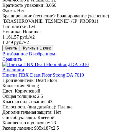
Кратность упаковки:
3.066
Фаска:
Нет
Браширование (теснение):
Браширование (теснение)
[BRASHIROVANIE_TESNENIE] {IP_PROP81}
Тип плитки:
Lvt
Новинка:
Новинка
1 161.57 руб./м2
1 249 руб./м2
Купить
Купить в 1 клик
В избранное
В избранном
Сравнить
В наличии
Плитка ПВХ Deart Floor Strong DA 7010
Производитель:
Deart Floor
Коллекция:
Strong
Цвет:
Коричневый
Общая толщина:
2.5
Класс использования:
43
Полосность (вид дизайна):
Планка
Дополнительная защита:
Нет
Способ укладки:
Клеевой
Количество в упаковке:
23
Размер ламели:
935х187х2,5