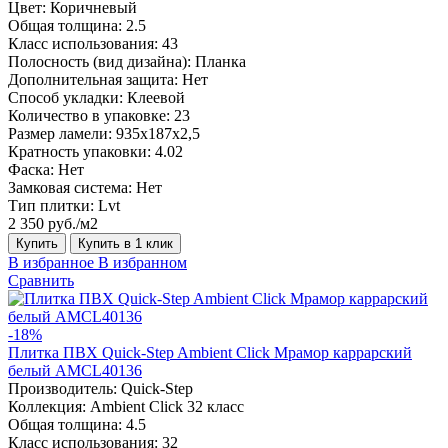
Цвет:
Коричневый
Общая толщина:
2.5
Класс использования:
43
Полосность (вид дизайна):
Планка
Дополнительная защита:
Нет
Способ укладки:
Клеевой
Количество в упаковке:
23
Размер ламели:
935х187х2,5
Кратность упаковки:
4.02
Фаска:
Нет
Замковая система:
Нет
Тип плитки:
Lvt
2 350 руб./м2
Купить
Купить в 1 клик
В избранное
В избранном
Сравнить
-18%
Плитка ПВХ Quick-Step Ambient Click Мрамор каррарский
белый AMCL40136
Производитель:
Quick-Step
Коллекция:
Ambient Click 32 класс
Общая толщина:
4.5
Класс использования:
32