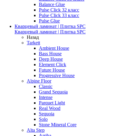
Balance Glue
Pulse Click 32 класс
Pulse Click 33 класс
Pulse Glue
Кварцевый ламинат | Плитка SPC
Кварцевый ламинат | Плитка SPC
Назад
Tarkett
Ambient House
Bass House
Deep House
Element Click
Future House
Progressive House
Alpine Floor
Classic
Grand Sequoia
Intense
Parquet Light
Real Wood
Sequoia
Solo
Stone Mineral Core
Alta Step
Arriba