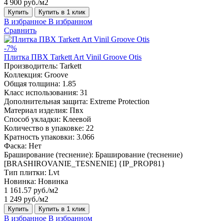
4 900 руб./м2
Купить
Купить в 1 клик
В избранное
В избранном
Сравнить
-7%
Плитка ПВХ Tarkett Art Vinil Groove Otis
Производитель:
Tarkett
Коллекция:
Groove
Общая толщина:
1.85
Класс использования:
31
Дополнительная защита:
Extreme Protection
Материал изделия:
Пвх
Способ укладки:
Клеевой
Количество в упаковке:
22
Кратность упаковки:
3.066
Фаска:
Нет
Браширование (теснение):
Браширование (теснение)
[BRASHIROVANIE_TESNENIE] {IP_PROP81}
Тип плитки:
Lvt
Новинка:
Новинка
1 161.57 руб./м2
1 249 руб./м2
Купить
Купить в 1 клик
В избранное
В избранном