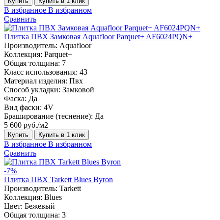
Купить
Купить в 1 клик
В избранное
В избранном
Сравнить
Плитка ПВХ Замковая Aquafloor Parquet+ AF6024PQN+
Производитель:
Aquafloor
Коллекция:
Parquet+
Общая толщина:
7
Класс использования:
43
Материал изделия:
Пвх
Способ укладки:
Замковой
Фаска:
Да
Вид фаски:
4V
Браширование (теснение):
Да
5 600 руб./м2
Купить
Купить в 1 клик
В избранное
В избранном
Сравнить
-7%
Плитка ПВХ Tarkett Blues Byron
Производитель:
Tarkett
Коллекция:
Blues
Цвет:
Бежевый
Общая толщина:
3