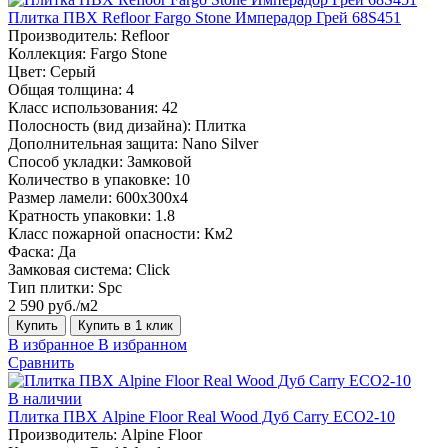
Плитка ПВХ Refloor Fargo Stone Имперадор Грей 68S451
Производитель:
Refloor
Коллекция:
Fargo Stone
Цвет:
Серый
Общая толщина:
4
Класс использования:
42
Полосность (вид дизайна):
Плитка
Дополнительная защита:
Nano Silver
Способ укладки:
Замковой
Количество в упаковке:
10
Размер ламели:
600х300х4
Кратность упаковки:
1.8
Класс пожарной опасности:
Км2
Фаска:
Да
Замковая система:
Click
Тип плитки:
Spc
2 590 руб./м2
Купить
Купить в 1 клик
В избранное
В избранном
Сравнить
В наличии
Плитка ПВХ Alpine Floor Real Wood Дуб Carry ECO2-10
Производитель:
Alpine Floor