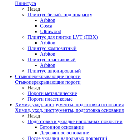
Плинтуса
Назад
Плинтус белый, под покраску
Arbiton
Cosca
Ultrawood
Плинтус для плитки LVT (ПВХ)
Arbiton
Плинтус композитный
Arbiton
Плинтус пластиковый
Arbiton
Плинтус шпонированый
Стыкоперекрывающие пороги
Стыкоперекрывающие пороги
Назад
Пороги металлические
Пороги пластиковые
Химия, уход, инструменты, подготовка основания
Химия, уход, инструменты, подготовка основания
Назад
Подготовка к укладке напольных покрытий
Бетонное основание
Деревянное основание
После укладки напольных покрытий