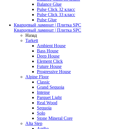
Balance Glue
Pulse Click 32 класс
Pulse Click 33 класс
Pulse Glue
Кварцевый ламинат | Плитка SPC
Кварцевый ламинат | Плитка SPC
Назад
Tarkett
Ambient House
Bass House
Deep House
Element Click
Future House
Progressive House
Alpine Floor
Classic
Grand Sequoia
Intense
Parquet Light
Real Wood
Sequoia
Solo
Stone Mineral Core
Alta Step
Arriba