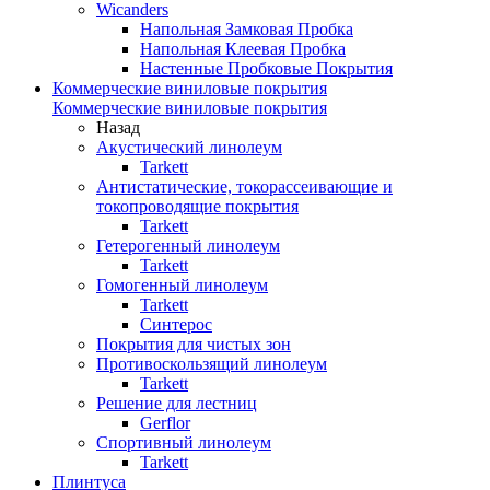
Wicanders
Напольная Замковая Пробка
Напольная Клеевая Пробка
Настенные Пробковые Покрытия
Коммерческие виниловые покрытия
Коммерческие виниловые покрытия
Назад
Акустический линолеум
Tarkett
Антистатические, токорассеивающие и
токопроводящие покрытия
Tarkett
Гетерогенный линолеум
Tarkett
Гомогенный линолеум
Tarkett
Синтерос
Покрытия для чистых зон
Противоскользящий линолеум
Tarkett
Решение для лестниц
Gerflor
Спортивный линолеум
Tarkett
Плинтуса