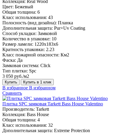
Коллекция:
Real Wood
Цвет:
Бежевый
Общая толщина:
6
Класс использования:
43
Полосность (вид дизайна):
Планка
Дополнительная защита:
Pur+Uv Coating
Способ укладки:
Замковой
Количество в упаковке:
10
Размер ламели:
1220х183х6
Кратность упаковки:
2.23
Класс пожарной опасности:
Км2
Фаска:
Да
Замковая система:
Click
Тип плитки:
Spc
3 050 руб./м2
Купить
Купить в 1 клик
В избранное
В избранном
Сравнить
Плитка SPC замковая Tarkett Bass House Valentino
Производитель:
Tarkett
Коллекция:
Bass House
Общая толщина:
4
Класс использования:
32
Дополнительная защита:
Extreme Protection