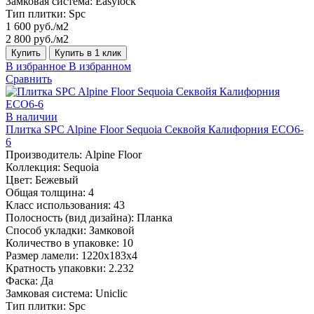
Замковая система:
Easylock
Тип плитки:
Spc
1 600 руб./м2
2 800 руб./м2
Купить
Купить в 1 клик
В избранное
В избранном
Сравнить
В наличии
Плитка SPC Alpine Floor Sequoia Секвойя Калифорния ECO6-
6
Производитель:
Alpine Floor
Коллекция:
Sequoia
Цвет:
Бежевый
Общая толщина:
4
Класс использования:
43
Полосность (вид дизайна):
Планка
Способ укладки:
Замковой
Количество в упаковке:
10
Размер ламели:
1220х183х4
Кратность упаковки:
2.232
Фаска:
Да
Замковая система:
Uniclic
Тип плитки:
Spc