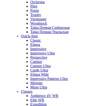
Orchestra
Pilot
Poem
Trophy
Vernissage
Woodstock
Taiga Первая Сибирская
Taiga Первая Уральская
Quick-Step
Classic
Eligna
Impressive
Impressive Ultra
Perspective
Capture
Capture Ultra
Castle Ultra
Eligna Wide
Impressive Patterns Ultra
Majestic
Muse Ultra
Classen
Ambience 4V WR
Elite WR
Expedition