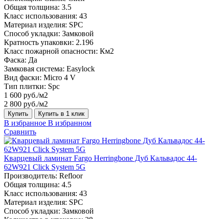
Общая толщина:
3.5
Класс использования:
43
Материал изделия:
SPC
Способ укладки:
Замковой
Кратность упаковки:
2.196
Класс пожарной опасности:
Км2
Фаска:
Да
Замковая система:
Easylock
Вид фаски:
Micro 4 V
Тип плитки:
Spc
1 600 руб./м2
2 800 руб./м2
Купить
Купить в 1 клик
В избранное
В избранном
Сравнить
Кварцевый ламинат Fargo Herringbone Дуб Кальвадос 44-
62W921 Click System 5G
Производитель:
Refloor
Общая толщина:
4.5
Класс использования:
43
Материал изделия:
SPC
Способ укладки:
Замковой