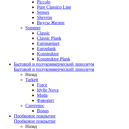
Piccolo
Pure Classico Line
Senses
Shevron
Вкусы Жизни
Sommer
Classic
Classic Plank
Europarquet
Europlank
Konstruktor
Konstruktor Plank
Бытовой и полукоммерческий линолеум
Бытовой и полукоммерческий линолеум
Назад
Tarkett
Force
Idylle Nova
Moda
Фаворит
Синтерос
Bonus
Пробковое покрытие
Пробковое покрытие
Назад