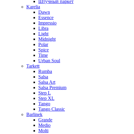
Штучный паркет
Karelia
Dawn
Essence
Impressio
Libra
Light
Midnight
Polar
Spice
Time
Urban Soul
Tarkett
Rumba
Salsa
Salsa Art
Salsa Premium
Step L
Step XL
Tango
Tango Classic
Barlinek
Grande
Medio
Molti