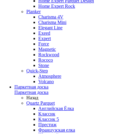
Home Expert Parquet Design
Home Expert Rock
Planker
Charisma 4V
Charisma Mini
Elegant Line
Exeed
Expert
Force
Magnetic
Rockwood
Rococo
Stone
Quick-Step
Atmosphere
Volcano
Паркетная доска
Паркетная доска
Назад
Quartz Parquet
Английская Ёлка
Классик
Классик 5
Престиж
Французская елка