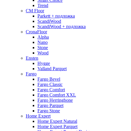
Smart Choice
Trend
CM Floor
Parkett + подложка
ScandiWood
ScandiWood + подложка
CronaFloor
Alpha
Nano
Stone
Wood
Ensten
Hygge
Valland Parquet
Fargo
Fargo Bevel
Fargo Classic
Fargo Comfort
Fargo Comfort XXL
Fargo Herringbone
Fargo Parquet
Fargo Stone
Home Expert
Home Expert Natural
Home Expert Parquet