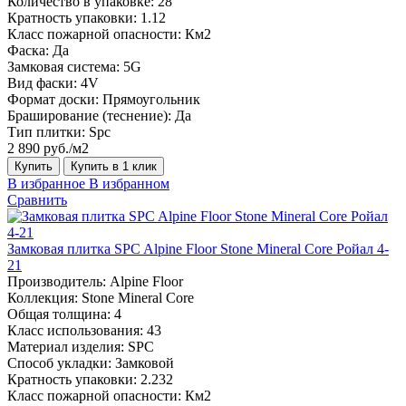
Количество в упаковке:
28
Кратность упаковки:
1.12
Класс пожарной опасности:
Км2
Фаска:
Да
Замковая система:
5G
Вид фаски:
4V
Формат доски:
Прямоугольник
Браширование (теснение):
Да
Тип плитки:
Spc
2 890 руб./м2
Купить
Купить в 1 клик
В избранное
В избранном
Сравнить
Замковая плитка SPC Alpine Floor Stone Mineral Core Ройал 4-
21
Производитель:
Alpine Floor
Коллекция:
Stone Mineral Core
Общая толщина:
4
Класс использования:
43
Материал изделия:
SPC
Способ укладки:
Замковой
Кратность упаковки:
2.232
Класс пожарной опасности:
Км2