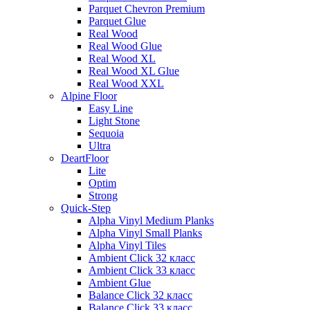
Parquet Chevron Premium
Parquet Glue
Real Wood
Real Wood Glue
Real Wood XL
Real Wood XL Glue
Real Wood XXL
Alpine Floor
Easy Line
Light Stone
Sequoia
Ultra
DeartFloor
Lite
Optim
Strong
Quick-Step
Alpha Vinyl Medium Planks
Alpha Vinyl Small Planks
Alpha Vinyl Tiles
Ambient Click 32 класс
Ambient Click 33 класс
Ambient Glue
Balance Click 32 класс
Balance Click 33 класс