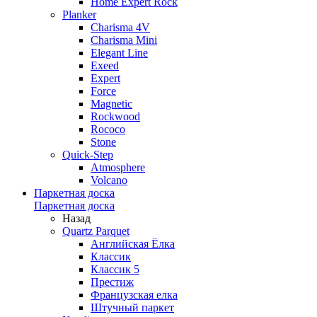
Home Expert Rock
Planker
Charisma 4V
Charisma Mini
Elegant Line
Exeed
Expert
Force
Magnetic
Rockwood
Rococo
Stone
Quick-Step
Atmosphere
Volcano
Паркетная доска
Паркетная доска
Назад
Quartz Parquet
Английская Ёлка
Классик
Классик 5
Престиж
Французская елка
Штучный паркет