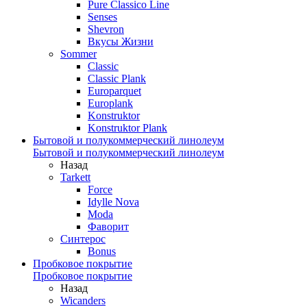
Pure Classico Line
Senses
Shevron
Вкусы Жизни
Sommer
Classic
Classic Plank
Europarquet
Europlank
Konstruktor
Konstruktor Plank
Бытовой и полукоммерческий линолеум
Бытовой и полукоммерческий линолеум
Назад
Tarkett
Force
Idylle Nova
Moda
Фаворит
Синтерос
Bonus
Пробковое покрытие
Пробковое покрытие
Назад
Wicanders