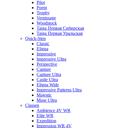
Pilot
Poem
Trophy
Vernissage
Woodstock
Taiga Первая Сибирская
Taiga Первая Уральская
Quick-Step
Classic
Eligna
Impressive
Impressive Ultra
Perspective
Capture
Capture Ultra
Castle Ultra
Eligna Wide
Impressive Patterns Ultra
Majestic
Muse Ultra
Classen
Ambience 4V WR
Elite WR
Expedition
Impression WR 4V