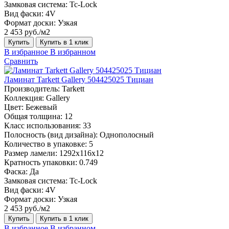
Замковая система:
Tc-Lock
Вид фаски:
4V
Формат доски:
Узкая
2 453 руб./м2
Купить
Купить в 1 клик
В избранное
В избранном
Сравнить
Ламинат Tarkett Gallery 504425025 Тициан
Производитель:
Tarkett
Коллекция:
Gallery
Цвет:
Бежевый
Общая толщина:
12
Класс использования:
33
Полосность (вид дизайна):
Однополосный
Количество в упаковке:
5
Размер ламели:
1292х116х12
Кратность упаковки:
0.749
Фаска:
Да
Замковая система:
Tc-Lock
Вид фаски:
4V
Формат доски:
Узкая
2 453 руб./м2
Купить
Купить в 1 клик
В избранное
В избранном