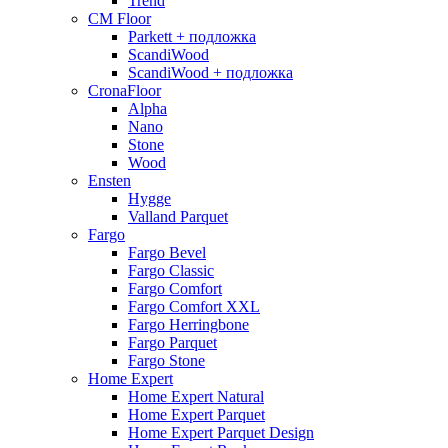
Trend
CM Floor
Parkett + подложка
ScandiWood
ScandiWood + подложка
CronaFloor
Alpha
Nano
Stone
Wood
Ensten
Hygge
Valland Parquet
Fargo
Fargo Bevel
Fargo Classic
Fargo Comfort
Fargo Comfort XXL
Fargo Herringbone
Fargo Parquet
Fargo Stone
Home Expert
Home Expert Natural
Home Expert Parquet
Home Expert Parquet Design