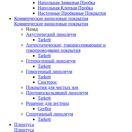
Напольная Замковая Пробка
Напольная Клеевая Пробка
Настенные Пробковые Покрытия
Коммерческие виниловые покрытия
Коммерческие виниловые покрытия
Назад
Акустический линолеум
Tarkett
Антистатические, токорассеивающие и
токопроводящие покрытия
Tarkett
Гетерогенный линолеум
Tarkett
Гомогенный линолеум
Tarkett
Синтерос
Покрытия для чистых зон
Противоскользящий линолеум
Tarkett
Решение для лестниц
Gerflor
Спортивный линолеум
Tarkett
Плинтуса
Плинтуса