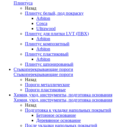
Плинтуса
Назад
Плинтус белый, под покраску
Arbiton
Cosca
Ultrawood
Плинтус для плитки LVT (ПВХ)
Arbiton
Плинтус композитный
Arbiton
Плинтус пластиковый
Arbiton
Плинтус шпонированый
Стыкоперекрывающие пороги
Стыкоперекрывающие пороги
Назад
Пороги металлические
Пороги пластиковые
Химия, уход, инструменты, подготовка основания
Химия, уход, инструменты, подготовка основания
Назад
Подготовка к укладке напольных покрытий
Бетонное основание
Деревянное основание
После укладки напольных покрытий