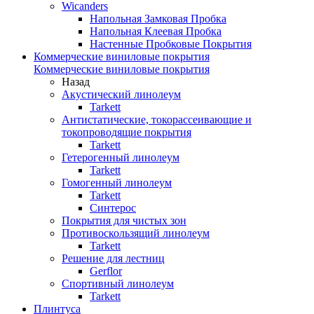
Wicanders
Напольная Замковая Пробка
Напольная Клеевая Пробка
Настенные Пробковые Покрытия
Коммерческие виниловые покрытия
Коммерческие виниловые покрытия
Назад
Акустический линолеум
Tarkett
Антистатические, токорассеивающие и
токопроводящие покрытия
Tarkett
Гетерогенный линолеум
Tarkett
Гомогенный линолеум
Tarkett
Синтерос
Покрытия для чистых зон
Противоскользящий линолеум
Tarkett
Решение для лестниц
Gerflor
Спортивный линолеум
Tarkett
Плинтуса