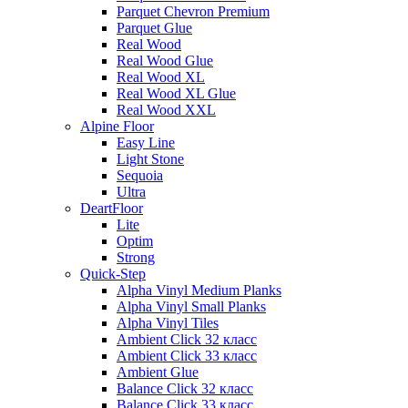
Parquet Chevron Premium
Parquet Glue
Real Wood
Real Wood Glue
Real Wood XL
Real Wood XL Glue
Real Wood XXL
Alpine Floor
Easy Line
Light Stone
Sequoia
Ultra
DeartFloor
Lite
Optim
Strong
Quick-Step
Alpha Vinyl Medium Planks
Alpha Vinyl Small Planks
Alpha Vinyl Tiles
Ambient Click 32 класс
Ambient Click 33 класс
Ambient Glue
Balance Click 32 класс
Balance Click 33 класс