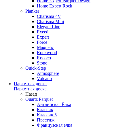
Home Expert Parquet Design
Home Expert Rock
Planker
Charisma 4V
Charisma Mini
Elegant Line
Exeed
Expert
Force
Magnetic
Rockwood
Rococo
Stone
Quick-Step
Atmosphere
Volcano
Паркетная доска
Паркетная доска
Назад
Quartz Parquet
Английская Ёлка
Классик
Классик 5
Престиж
Французская елка