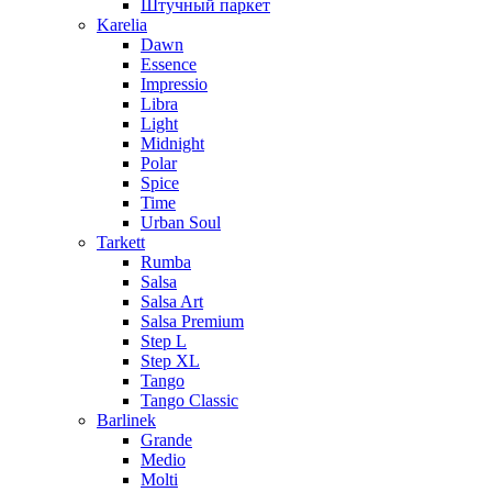
Штучный паркет
Karelia
Dawn
Essence
Impressio
Libra
Light
Midnight
Polar
Spice
Time
Urban Soul
Tarkett
Rumba
Salsa
Salsa Art
Salsa Premium
Step L
Step XL
Tango
Tango Classic
Barlinek
Grande
Medio
Molti