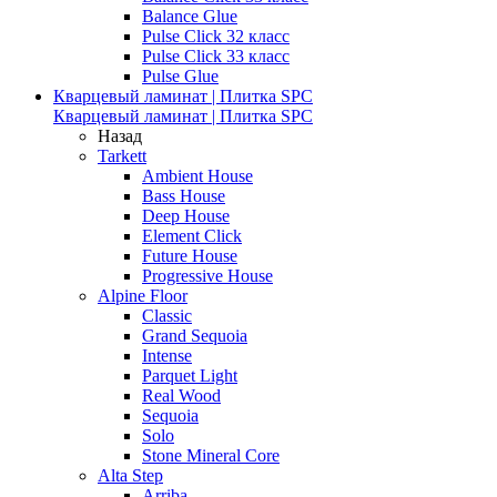
Balance Glue
Pulse Click 32 класс
Pulse Click 33 класс
Pulse Glue
Кварцевый ламинат | Плитка SPC
Кварцевый ламинат | Плитка SPC
Назад
Tarkett
Ambient House
Bass House
Deep House
Element Click
Future House
Progressive House
Alpine Floor
Classic
Grand Sequoia
Intense
Parquet Light
Real Wood
Sequoia
Solo
Stone Mineral Core
Alta Step
Arriba