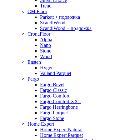
Smart Choice
Trend
CM Floor
Parkett + подложка
ScandiWood
ScandiWood + подложка
CronaFloor
Alpha
Nano
Stone
Wood
Ensten
Hygge
Valland Parquet
Fargo
Fargo Bevel
Fargo Classic
Fargo Comfort
Fargo Comfort XXL
Fargo Herringbone
Fargo Parquet
Fargo Stone
Home Expert
Home Expert Natural
Home Expert Parquet