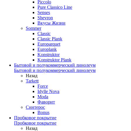
Piccolo
Pure Classico Line
Senses
Shevron
Вкусы Жизни
Sommer
Classic
Classic Plank
Europarquet
Europlank
Konstruktor
Konstruktor Plank
Бытовой и полукоммерческий линолеум
Бытовой и полукоммерческий линолеум
Назад
Tarkett
Force
Idylle Nova
Moda
Фаворит
Синтерос
Bonus
Пробковое покрытие
Пробковое покрытие
Назад