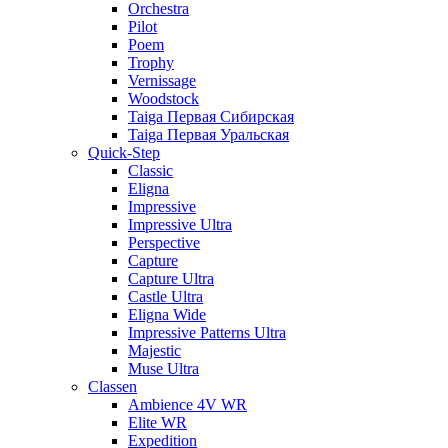
Orchestra
Pilot
Poem
Trophy
Vernissage
Woodstock
Taiga Первая Сибирская
Taiga Первая Уральская
Quick-Step
Classic
Eligna
Impressive
Impressive Ultra
Perspective
Capture
Capture Ultra
Castle Ultra
Eligna Wide
Impressive Patterns Ultra
Majestic
Muse Ultra
Classen
Ambience 4V WR
Elite WR
Expedition