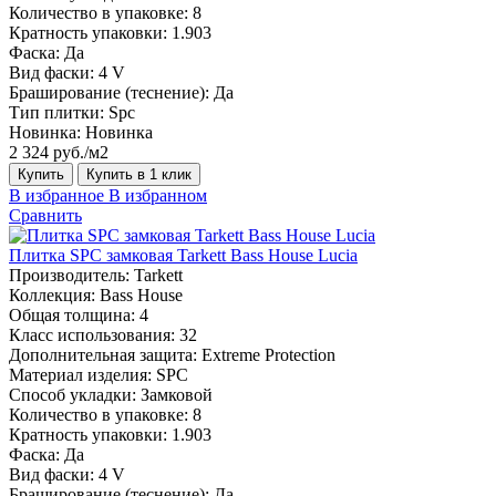
Количество в упаковке:
8
Кратность упаковки:
1.903
Фаска:
Да
Вид фаски:
4 V
Браширование (теснение):
Да
Тип плитки:
Spc
Новинка:
Новинка
2 324 руб./м2
Купить
Купить в 1 клик
В избранное
В избранном
Сравнить
Плитка SPC замковая Tarkett Bass House Lucia
Производитель:
Tarkett
Коллекция:
Bass House
Общая толщина:
4
Класс использования:
32
Дополнительная защита:
Extreme Protection
Материал изделия:
SPC
Способ укладки:
Замковой
Количество в упаковке:
8
Кратность упаковки:
1.903
Фаска:
Да
Вид фаски:
4 V
Браширование (теснение):
Да