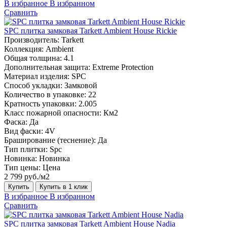
В избранное
В избранном
Сравнить
SPC плитка замковая Tarkett Ambient House Rickie
Производитель:
Tarkett
Коллекция:
Ambient
Общая толщина:
4.1
Дополнительная защита:
Extreme Protection
Материал изделия:
SPC
Способ укладки:
Замковой
Количество в упаковке:
22
Кратность упаковки:
2.005
Класс пожарной опасности:
Км2
Фаска:
Да
Вид фаски:
4V
Браширование (теснение):
Да
Тип плитки:
Spc
Новинка:
Новинка
Тип цены:
Цена
2 799 руб./м2
Купить
Купить в 1 клик
В избранное
В избранном
Сравнить
SPC плитка замковая Tarkett Ambient House Nadia