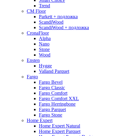
Smart Choice
Trend
CM Floor
Parkett + подложка
ScandiWood
ScandiWood + подложка
CronaFloor
Alpha
Nano
Stone
Wood
Ensten
Hygge
Valland Parquet
Fargo
Fargo Bevel
Fargo Classic
Fargo Comfort
Fargo Comfort XXL
Fargo Herringbone
Fargo Parquet
Fargo Stone
Home Expert
Home Expert Natural
Home Expert Parquet