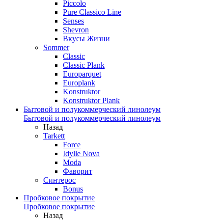
Piccolo
Pure Classico Line
Senses
Shevron
Вкусы Жизни
Sommer
Classic
Classic Plank
Europarquet
Europlank
Konstruktor
Konstruktor Plank
Бытовой и полукоммерческий линолеум
Бытовой и полукоммерческий линолеум
Назад
Tarkett
Force
Idylle Nova
Moda
Фаворит
Синтерос
Bonus
Пробковое покрытие
Пробковое покрытие
Назад