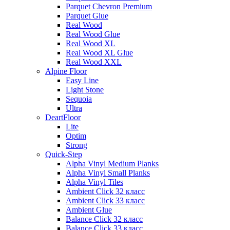
Parquet Chevron Premium
Parquet Glue
Real Wood
Real Wood Glue
Real Wood XL
Real Wood XL Glue
Real Wood XXL
Alpine Floor
Easy Line
Light Stone
Sequoia
Ultra
DeartFloor
Lite
Optim
Strong
Quick-Step
Alpha Vinyl Medium Planks
Alpha Vinyl Small Planks
Alpha Vinyl Tiles
Ambient Click 32 класс
Ambient Click 33 класс
Ambient Glue
Balance Click 32 класс
Balance Click 33 класс