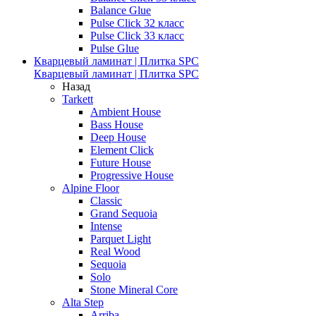
Balance Glue
Pulse Click 32 класс
Pulse Click 33 класс
Pulse Glue
Кварцевый ламинат | Плитка SPC
Кварцевый ламинат | Плитка SPC
Назад
Tarkett
Ambient House
Bass House
Deep House
Element Click
Future House
Progressive House
Alpine Floor
Classic
Grand Sequoia
Intense
Parquet Light
Real Wood
Sequoia
Solo
Stone Mineral Core
Alta Step
Arriba