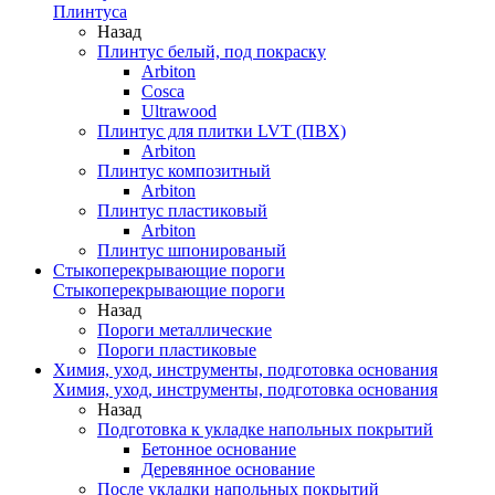
Плинтуса
Назад
Плинтус белый, под покраску
Arbiton
Cosca
Ultrawood
Плинтус для плитки LVT (ПВХ)
Arbiton
Плинтус композитный
Arbiton
Плинтус пластиковый
Arbiton
Плинтус шпонированый
Стыкоперекрывающие пороги
Стыкоперекрывающие пороги
Назад
Пороги металлические
Пороги пластиковые
Химия, уход, инструменты, подготовка основания
Химия, уход, инструменты, подготовка основания
Назад
Подготовка к укладке напольных покрытий
Бетонное основание
Деревянное основание
После укладки напольных покрытий