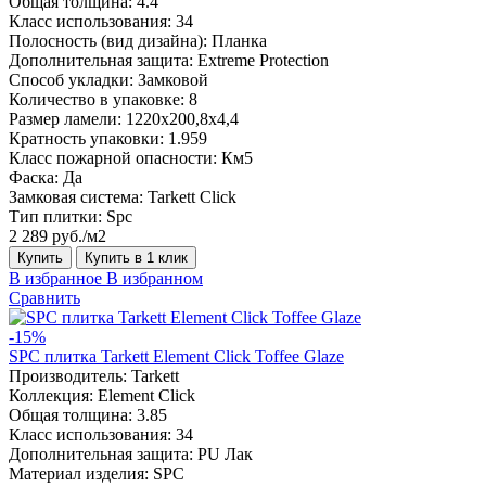
Общая толщина:
4.4
Класс использования:
34
Полосность (вид дизайна):
Планка
Дополнительная защита:
Extreme Protection
Способ укладки:
Замковой
Количество в упаковке:
8
Размер ламели:
1220х200,8х4,4
Кратность упаковки:
1.959
Класс пожарной опасности:
Км5
Фаска:
Да
Замковая система:
Tarkett Click
Тип плитки:
Spc
2 289 руб./м2
Купить
Купить в 1 клик
В избранное
В избранном
Сравнить
-15%
SPC плитка Tarkett Element Click Toffee Glaze
Производитель:
Tarkett
Коллекция:
Element Click
Общая толщина:
3.85
Класс использования:
34
Дополнительная защита:
PU Лак
Материал изделия:
SPC