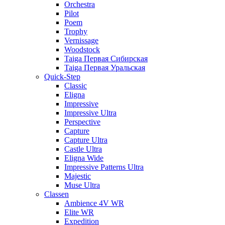
Orchestra
Pilot
Poem
Trophy
Vernissage
Woodstock
Taiga Первая Сибирская
Taiga Первая Уральская
Quick-Step
Classic
Eligna
Impressive
Impressive Ultra
Perspective
Capture
Capture Ultra
Castle Ultra
Eligna Wide
Impressive Patterns Ultra
Majestic
Muse Ultra
Classen
Ambience 4V WR
Elite WR
Expedition