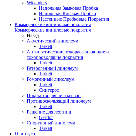
Wicanders
Напольная Замковая Пробка
Напольная Клеевая Пробка
Настенные Пробковые Покрытия
Коммерческие виниловые покрытия
Коммерческие виниловые покрытия
Назад
Акустический линолеум
Tarkett
Антистатические, токорассеивающие и
токопроводящие покрытия
Tarkett
Гетерогенный линолеум
Tarkett
Гомогенный линолеум
Tarkett
Синтерос
Покрытия для чистых зон
Противоскользящий линолеум
Tarkett
Решение для лестниц
Gerflor
Спортивный линолеум
Tarkett
Плинтуса