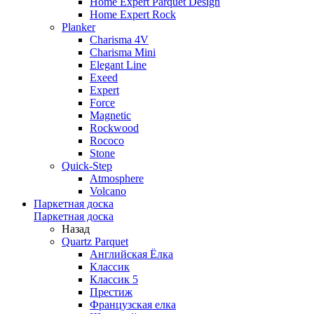
Home Expert Parquet Design
Home Expert Rock
Planker
Charisma 4V
Charisma Mini
Elegant Line
Exeed
Expert
Force
Magnetic
Rockwood
Rococo
Stone
Quick-Step
Atmosphere
Volcano
Паркетная доска
Паркетная доска
Назад
Quartz Parquet
Английская Ёлка
Классик
Классик 5
Престиж
Французская елка