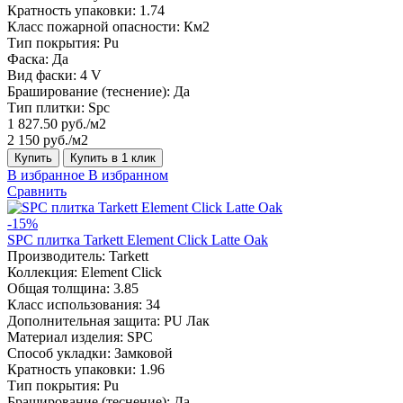
Кратность упаковки:
1.74
Класс пожарной опасности:
Км2
Тип покрытия:
Pu
Фаска:
Да
Вид фаски:
4 V
Браширование (теснение):
Да
Тип плитки:
Spc
1 827.50 руб./м2
2 150 руб./м2
Купить
Купить в 1 клик
В избранное
В избранном
Сравнить
-15%
SPC плитка Tarkett Element Click Latte Oak
Производитель:
Tarkett
Коллекция:
Element Click
Общая толщина:
3.85
Класс использования:
34
Дополнительная защита:
PU Лак
Материал изделия:
SPC
Способ укладки:
Замковой
Кратность упаковки:
1.96
Тип покрытия:
Pu
Браширование (теснение):
Да