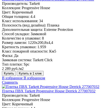
Производитель:
Tarkett
Коллекция:
Progressive House
Цвет:
Коричневый
Общая толщина:
4.4
Класс использования:
34
Полосность (вид дизайна):
Планка
Дополнительная защита:
Extreme Protection
Способ укладки:
Замковой
Количество в упаковке:
8
Размер ламели:
1220х200,8х4,4
Кратность упаковки:
1.959
Класс пожарной опасности:
Км5
Фаска:
Да
Замковая система:
Tarkett Click
Тип плитки:
Spc
2 289 руб./м2
Купить
Купить в 1 клик
В избранное
В избранном
Сравнить
Плитка ПВХ Tarkett Progressive House Derrick 277007032
Производитель:
Tarkett
Коллекция:
Progressive House
Цвет:
Коричневый