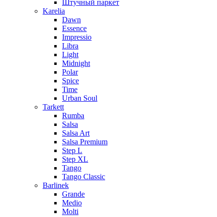
Штучный паркет
Karelia
Dawn
Essence
Impressio
Libra
Light
Midnight
Polar
Spice
Time
Urban Soul
Tarkett
Rumba
Salsa
Salsa Art
Salsa Premium
Step L
Step XL
Tango
Tango Classic
Barlinek
Grande
Medio
Molti