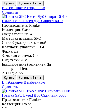
Купить
Купить в 1 клик
В избранное
В избранном
Сравнить
Плитка SPC Exeed Дуб Спирит 6010
Производитель:
Planker
Коллекция:
Exeed
Общая толщина:
4
Материал изделия:
SPC
Способ укладки:
Замковой
Кратность упаковки:
2.64
Фаска:
Да
Замковая система:
Сlic
Вид фаски:
4 V
Браширование (теснение):
Да
Тип цены:
Цена
2 390 руб./м2
Купить
Купить в 1 клик
В избранное
В избранном
Сравнить
Плитка SPC Exeed Дуб Скайлайн 6008
Производитель:
Planker
Коллекция:
Exeed