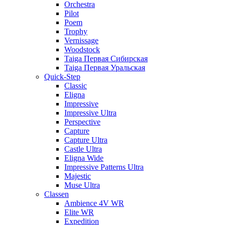
Orchestra
Pilot
Poem
Trophy
Vernissage
Woodstock
Taiga Первая Сибирская
Taiga Первая Уральская
Quick-Step
Classic
Eligna
Impressive
Impressive Ultra
Perspective
Capture
Capture Ultra
Castle Ultra
Eligna Wide
Impressive Patterns Ultra
Majestic
Muse Ultra
Classen
Ambience 4V WR
Elite WR
Expedition