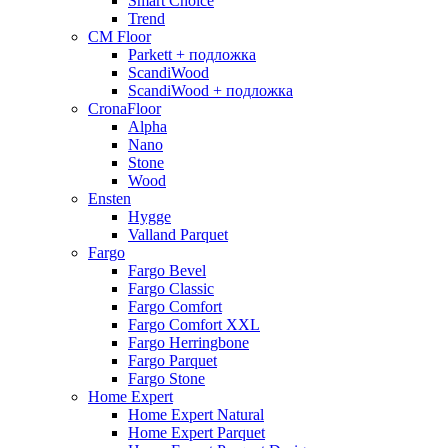
Smart Choice
Trend
CM Floor
Parkett + подложка
ScandiWood
ScandiWood + подложка
CronaFloor
Alpha
Nano
Stone
Wood
Ensten
Hygge
Valland Parquet
Fargo
Fargo Bevel
Fargo Classic
Fargo Comfort
Fargo Comfort XXL
Fargo Herringbone
Fargo Parquet
Fargo Stone
Home Expert
Home Expert Natural
Home Expert Parquet