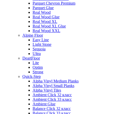
Parquet Chevron Premium
Parquet Glue
Real Wood
Real Wood Glue
Real Wood XL
Real Wood XL Glue
Real Wood XXL
Alpine Floor
Easy Line
Light Stone
Sequoia
Ultra
DeartFloor
Lite
Optim
Strong
Quick-Step
Alpha Vinyl Medium Planks
Alpha Vinyl Small Planks
Alpha Vinyl Tiles
Ambient Click 32 класс
Ambient Click 33 класс
Ambient Glue
Balance Click 32 класс
Balance Click 33 класс