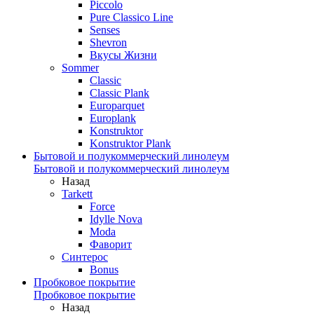
Piccolo
Pure Classico Line
Senses
Shevron
Вкусы Жизни
Sommer
Classic
Classic Plank
Europarquet
Europlank
Konstruktor
Konstruktor Plank
Бытовой и полукоммерческий линолеум
Бытовой и полукоммерческий линолеум
Назад
Tarkett
Force
Idylle Nova
Moda
Фаворит
Синтерос
Bonus
Пробковое покрытие
Пробковое покрытие
Назад