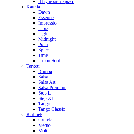
Штучный паркет
Karelia
Dawn
Essence
Impressio
Libra
Light
Midnight
Polar
Spice
Time
Urban Soul
Tarkett
Rumba
Salsa
Salsa Art
Salsa Premium
Step L
Step XL
Tango
Tango Classic
Barlinek
Grande
Medio
Molti