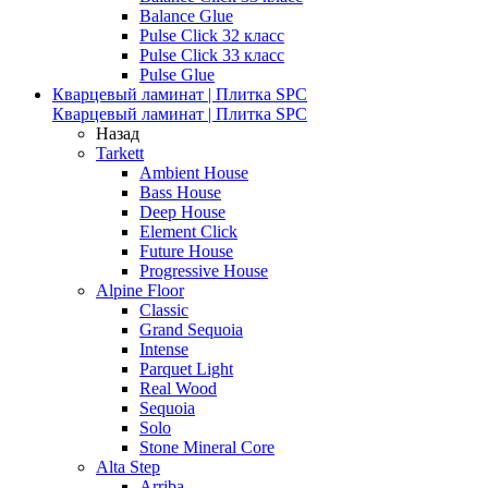
Balance Glue
Pulse Click 32 класс
Pulse Click 33 класс
Pulse Glue
Кварцевый ламинат | Плитка SPC
Кварцевый ламинат | Плитка SPC
Назад
Tarkett
Ambient House
Bass House
Deep House
Element Click
Future House
Progressive House
Alpine Floor
Classic
Grand Sequoia
Intense
Parquet Light
Real Wood
Sequoia
Solo
Stone Mineral Core
Alta Step
Arriba