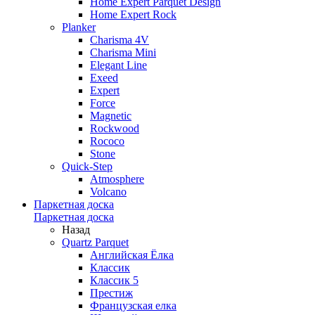
Home Expert Parquet Design
Home Expert Rock
Planker
Charisma 4V
Charisma Mini
Elegant Line
Exeed
Expert
Force
Magnetic
Rockwood
Rococo
Stone
Quick-Step
Atmosphere
Volcano
Паркетная доска
Паркетная доска
Назад
Quartz Parquet
Английская Ёлка
Классик
Классик 5
Престиж
Французская елка