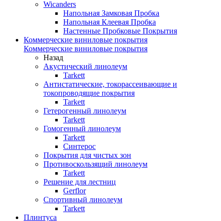
Wicanders
Напольная Замковая Пробка
Напольная Клеевая Пробка
Настенные Пробковые Покрытия
Коммерческие виниловые покрытия
Коммерческие виниловые покрытия
Назад
Акустический линолеум
Tarkett
Антистатические, токорассеивающие и
токопроводящие покрытия
Tarkett
Гетерогенный линолеум
Tarkett
Гомогенный линолеум
Tarkett
Синтерос
Покрытия для чистых зон
Противоскользящий линолеум
Tarkett
Решение для лестниц
Gerflor
Спортивный линолеум
Tarkett
Плинтуса