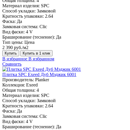
Общая толщина:
4
Материал изделия:
SPC
Способ укладки:
Замковой
Кратность упаковки:
2.64
Фаска:
Да
Замковая система:
Сlic
Вид фаски:
4 V
Браширование (теснение):
Да
Тип цены:
Цена
2 390 руб./м2
Купить
Купить в 1 клик
В избранное
В избранном
Сравнить
Плитка SPC Exeed Дуб Мэджик 6001
Производитель:
Planker
Коллекция:
Exeed
Общая толщина:
4
Материал изделия:
SPC
Способ укладки:
Замковой
Кратность упаковки:
2.64
Фаска:
Да
Замковая система:
Сlic
Вид фаски:
4 V
Браширование (теснение):
Да