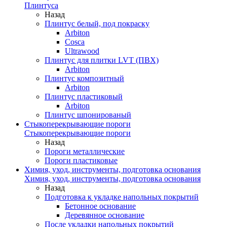
Плинтуса
Назад
Плинтус белый, под покраску
Arbiton
Cosca
Ultrawood
Плинтус для плитки LVT (ПВХ)
Arbiton
Плинтус композитный
Arbiton
Плинтус пластиковый
Arbiton
Плинтус шпонированый
Стыкоперекрывающие пороги
Стыкоперекрывающие пороги
Назад
Пороги металлические
Пороги пластиковые
Химия, уход, инструменты, подготовка основания
Химия, уход, инструменты, подготовка основания
Назад
Подготовка к укладке напольных покрытий
Бетонное основание
Деревянное основание
После укладки напольных покрытий