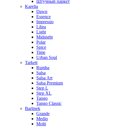
Штучный паркет
Karelia
Dawn
Essence
Impressio
Libra
Light
Midnight
Polar
Spice
Time
Urban Soul
Tarkett
Rumba
Salsa
Salsa Art
Salsa Premium
Step L
Step XL
Tango
Tango Classic
Barlinek
Grande
Medio
Molti