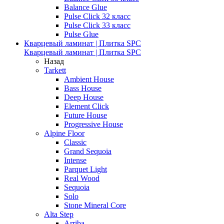
Balance Glue
Pulse Click 32 класс
Pulse Click 33 класс
Pulse Glue
Кварцевый ламинат | Плитка SPC
Кварцевый ламинат | Плитка SPC
Назад
Tarkett
Ambient House
Bass House
Deep House
Element Click
Future House
Progressive House
Alpine Floor
Classic
Grand Sequoia
Intense
Parquet Light
Real Wood
Sequoia
Solo
Stone Mineral Core
Alta Step
Arriba