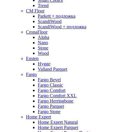
Smart Choice
Trend
CM Floor
Parkett + подложка
ScandiWood
ScandiWood + подложка
CronaFloor
Alpha
Nano
Stone
Wood
Ensten
Hygge
Valland Parquet
Fargo
Fargo Bevel
Fargo Classic
Fargo Comfort
Fargo Comfort XXL
Fargo Herringbone
Fargo Parquet
Fargo Stone
Home Expert
Home Expert Natural
Home Expert Parquet