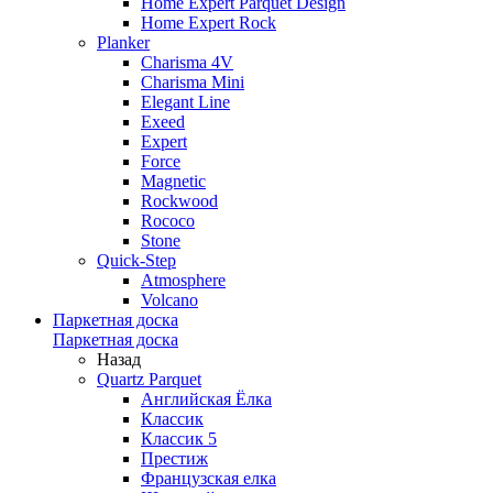
Home Expert Parquet Design
Home Expert Rock
Planker
Charisma 4V
Charisma Mini
Elegant Line
Exeed
Expert
Force
Magnetic
Rockwood
Rococo
Stone
Quick-Step
Atmosphere
Volcano
Паркетная доска
Паркетная доска
Назад
Quartz Parquet
Английская Ёлка
Классик
Классик 5
Престиж
Французская елка