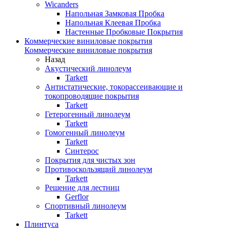
Wicanders
Напольная Замковая Пробка
Напольная Клеевая Пробка
Настенные Пробковые Покрытия
Коммерческие виниловые покрытия
Коммерческие виниловые покрытия
Назад
Акустический линолеум
Tarkett
Антистатические, токорассеивающие и
токопроводящие покрытия
Tarkett
Гетерогенный линолеум
Tarkett
Гомогенный линолеум
Tarkett
Синтерос
Покрытия для чистых зон
Противоскользящий линолеум
Tarkett
Решение для лестниц
Gerflor
Спортивный линолеум
Tarkett
Плинтуса