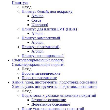
Плинтуса
Назад
Плинтус белый, под покраску
Arbiton
Cosca
Ultrawood
Плинтус для плитки LVT (ПВХ)
Arbiton
Плинтус композитный
Arbiton
Плинтус пластиковый
Arbiton
Плинтус шпонированый
Стыкоперекрывающие пороги
Стыкоперекрывающие пороги
Назад
Пороги металлические
Пороги пластиковые
Химия, уход, инструменты, подготовка основания
Химия, уход, инструменты, подготовка основания
Назад
Подготовка к укладке напольных покрытий
Бетонное основание
Деревянное основание
После укладки напольных покрытий