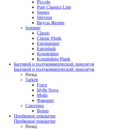
Piccolo
Pure Classico Line
Senses
Shevron
Вкусы Жизни
Sommer
Classic
Classic Plank
Europarquet
Europlank
Konstruktor
Konstruktor Plank
Бытовой и полукоммерческий линолеум
Бытовой и полукоммерческий линолеум
Назад
Tarkett
Force
Idylle Nova
Moda
Фаворит
Синтерос
Bonus
Пробковое покрытие
Пробковое покрытие
Назад