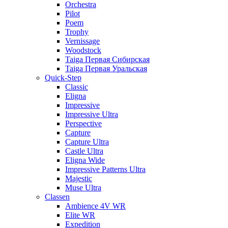
Orchestra
Pilot
Poem
Trophy
Vernissage
Woodstock
Taiga Первая Сибирская
Taiga Первая Уральская
Quick-Step
Classic
Eligna
Impressive
Impressive Ultra
Perspective
Capture
Capture Ultra
Castle Ultra
Eligna Wide
Impressive Patterns Ultra
Majestic
Muse Ultra
Classen
Ambience 4V WR
Elite WR
Expedition