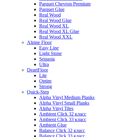
Parquet Chevron Premium
Parquet Glue
Real Wood
Real Wood Glue
Real Wood XL
Real Wood XL Glue
Real Wood XXL
Alpine Floor
Easy Line
Light Stone
Sequoia
Ultra
DeartFloor
Lite
Optim
Strong
Quick-Step
Alpha Vinyl Medium Planks
Alpha Vinyl Small Planks
Alpha Vinyl Tiles
Ambient Click 32 класс
Ambient Click 33 класс
Ambient Glue
Balance Click 32 класс
Balance Click 33 класс