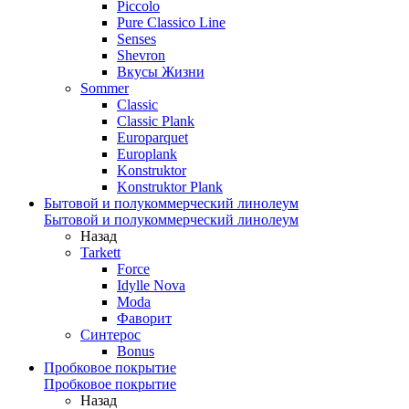
Piccolo
Pure Classico Line
Senses
Shevron
Вкусы Жизни
Sommer
Classic
Classic Plank
Europarquet
Europlank
Konstruktor
Konstruktor Plank
Бытовой и полукоммерческий линолеум
Бытовой и полукоммерческий линолеум
Назад
Tarkett
Force
Idylle Nova
Moda
Фаворит
Синтерос
Bonus
Пробковое покрытие
Пробковое покрытие
Назад