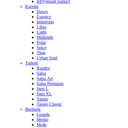
Штучный паркет
Karelia
Dawn
Essence
Impressio
Libra
Light
Midnight
Polar
Spice
Time
Urban Soul
Tarkett
Rumba
Salsa
Salsa Art
Salsa Premium
Step L
Step XL
Tango
Tango Classic
Barlinek
Grande
Medio
Molti