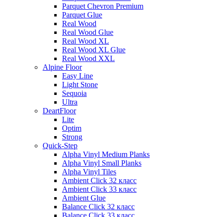
Parquet Chevron Premium
Parquet Glue
Real Wood
Real Wood Glue
Real Wood XL
Real Wood XL Glue
Real Wood XXL
Alpine Floor
Easy Line
Light Stone
Sequoia
Ultra
DeartFloor
Lite
Optim
Strong
Quick-Step
Alpha Vinyl Medium Planks
Alpha Vinyl Small Planks
Alpha Vinyl Tiles
Ambient Click 32 класс
Ambient Click 33 класс
Ambient Glue
Balance Click 32 класс
Balance Click 33 класс