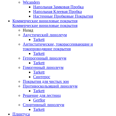
Wicanders
Напольная Замковая Пробка
Напольная Клеевая Пробка
Настенные Пробковые Покрытия
Коммерческие виниловые покрытия
Коммерческие виниловые покрытия
Назад
Акустический линолеум
Tarkett
Антистатические, токорассеивающие и
токопроводящие покрытия
Tarkett
Гетерогенный линолеум
Tarkett
Гомогенный линолеум
Tarkett
Синтерос
Покрытия для чистых зон
Противоскользящий линолеум
Tarkett
Решение для лестниц
Gerflor
Спортивный линолеум
Tarkett
Плинтуса