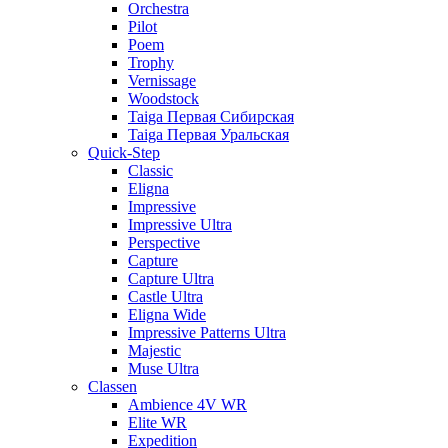
Orchestra
Pilot
Poem
Trophy
Vernissage
Woodstock
Taiga Первая Сибирская
Taiga Первая Уральская
Quick-Step
Classic
Eligna
Impressive
Impressive Ultra
Perspective
Capture
Capture Ultra
Castle Ultra
Eligna Wide
Impressive Patterns Ultra
Majestic
Muse Ultra
Classen
Ambience 4V WR
Elite WR
Expedition