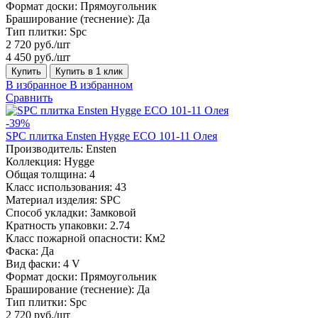
Формат доски:
Прямоугольник
Браширование (теснение):
Да
Тип плитки:
Spc
2 720 руб./шт
4 450 руб./шт
Купить
Купить в 1 клик
В избранное
В избранном
Сравнить
-39%
SPC плитка Ensten Hygge ECO 101-11 Олея
Производитель:
Ensten
Коллекция:
Hygge
Общая толщина:
4
Класс использования:
43
Материал изделия:
SPC
Способ укладки:
Замковой
Кратность упаковки:
2.74
Класс пожарной опасности:
Км2
Фаска:
Да
Вид фаски:
4 V
Формат доски:
Прямоугольник
Браширование (теснение):
Да
Тип плитки:
Spc
2 720 руб./шт