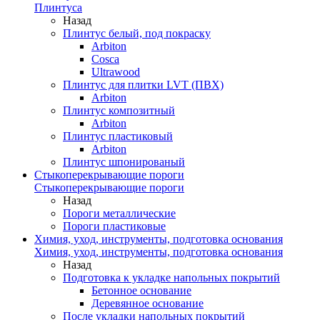
Плинтуса
Назад
Плинтус белый, под покраску
Arbiton
Cosca
Ultrawood
Плинтус для плитки LVT (ПВХ)
Arbiton
Плинтус композитный
Arbiton
Плинтус пластиковый
Arbiton
Плинтус шпонированый
Стыкоперекрывающие пороги
Стыкоперекрывающие пороги
Назад
Пороги металлические
Пороги пластиковые
Химия, уход, инструменты, подготовка основания
Химия, уход, инструменты, подготовка основания
Назад
Подготовка к укладке напольных покрытий
Бетонное основание
Деревянное основание
После укладки напольных покрытий