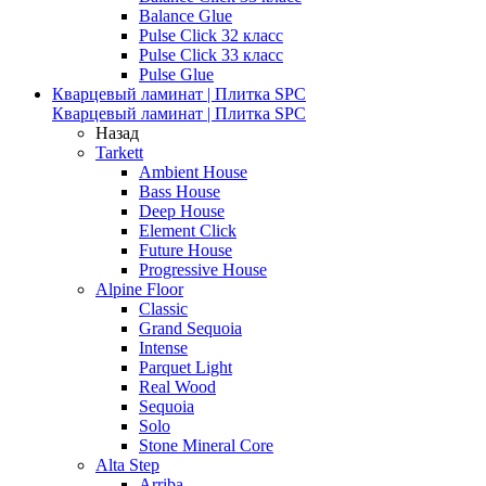
Balance Glue
Pulse Click 32 класс
Pulse Click 33 класс
Pulse Glue
Кварцевый ламинат | Плитка SPC
Кварцевый ламинат | Плитка SPC
Назад
Tarkett
Ambient House
Bass House
Deep House
Element Click
Future House
Progressive House
Alpine Floor
Classic
Grand Sequoia
Intense
Parquet Light
Real Wood
Sequoia
Solo
Stone Mineral Core
Alta Step
Arriba