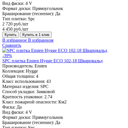
Вид фаски:
4 V
Формат доски:
Прямоугольник
Браширование (теснение):
Да
Тип плитки:
Spc
2 720 руб./шт
4 450 руб./шт
Купить
Купить в 1 клик
В избранное
В избранном
Сравнить
-39%
SPC плитка Ensten Hygge ECO 102-18 Шварцвальд
Производитель:
Ensten
Коллекция:
Hygge
Общая толщина:
4
Класс использования:
43
Материал изделия:
SPC
Способ укладки:
Замковой
Кратность упаковки:
2.74
Класс пожарной опасности:
Км2
Фаска:
Да
Вид фаски:
4 V
Формат доски:
Прямоугольник
Браширование (теснение):
Да
Тип плитки:
Spc