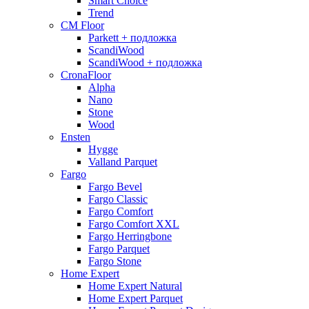
Smart Choice
Trend
CM Floor
Parkett + подложка
ScandiWood
ScandiWood + подложка
CronaFloor
Alpha
Nano
Stone
Wood
Ensten
Hygge
Valland Parquet
Fargo
Fargo Bevel
Fargo Classic
Fargo Comfort
Fargo Comfort XXL
Fargo Herringbone
Fargo Parquet
Fargo Stone
Home Expert
Home Expert Natural
Home Expert Parquet