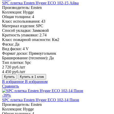
SPC плитка Ensten Hygge ECO 102-15 Айва
Производитель:
Ensten
Коллекция:
Hygge
Общая толщина:
4
Класс использования:
43
Материал изделия:
SPC
Способ укладки:
Замковой
Кратность упаковки:
2.74
Класс пожарной опасности:
Км2
Фаска:
Да
Вид фаски:
4 V
Формат доски:
Прямоугольник
Браширование (теснение):
Да
Тип плитки:
Spc
2 720 руб./шт
4 450 руб./шт
Купить
Купить в 1 клик
В избранное
В избранном
Сравнить
-39%
SPC плитка Ensten Hygge ECO 102-14 Пион
Производитель:
Ensten
Коллекция:
Hygge
Общая толщина:
4