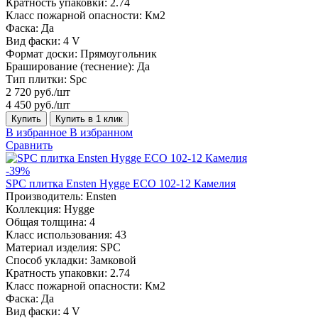
Кратность упаковки:
2.74
Класс пожарной опасности:
Км2
Фаска:
Да
Вид фаски:
4 V
Формат доски:
Прямоугольник
Браширование (теснение):
Да
Тип плитки:
Spc
2 720 руб./шт
4 450 руб./шт
Купить
Купить в 1 клик
В избранное
В избранном
Сравнить
-39%
SPC плитка Ensten Hygge ECO 102-12 Камелия
Производитель:
Ensten
Коллекция:
Hygge
Общая толщина:
4
Класс использования:
43
Материал изделия:
SPC
Способ укладки:
Замковой
Кратность упаковки:
2.74
Класс пожарной опасности:
Км2
Фаска:
Да
Вид фаски:
4 V