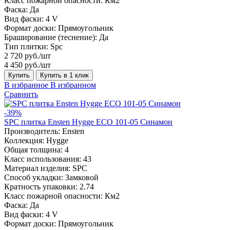
Класс пожарной опасности:
Км2
Фаска:
Да
Вид фаски:
4 V
Формат доски:
Прямоугольник
Браширование (теснение):
Да
Тип плитки:
Spc
2 720 руб./шт
4 450 руб./шт
Купить
Купить в 1 клик
В избранное
В избранном
Сравнить
-39%
SPC плитка Ensten Hygge ECO 101-05 Синамон
Производитель:
Ensten
Коллекция:
Hygge
Общая толщина:
4
Класс использования:
43
Материал изделия:
SPC
Способ укладки:
Замковой
Кратность упаковки:
2.74
Класс пожарной опасности:
Км2
Фаска:
Да
Вид фаски:
4 V
Формат доски:
Прямоугольник