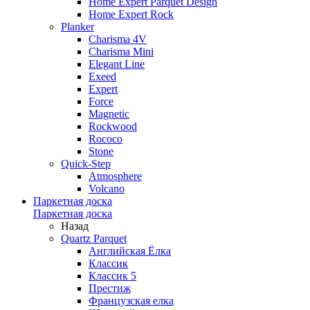
Home Expert Parquet Design
Home Expert Rock
Planker
Charisma 4V
Charisma Mini
Elegant Line
Exeed
Expert
Force
Magnetic
Rockwood
Rococo
Stone
Quick-Step
Atmosphere
Volcano
Паркетная доска
Паркетная доска
Назад
Quartz Parquet
Английская Ёлка
Классик
Классик 5
Престиж
Французская елка