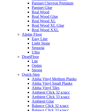
Parquet Chevron Premium
Parquet Glue
Real Wood
Real Wood Glue
Real Wood XL
Real Wood XL Glue
Real Wood XXL
Alpine Floor
Easy Line
Light Stone
Sequoia
Ultra
DeartFloor
Lite
Optim
Strong
Quick-Step
Alpha Vinyl Medium Planks
Alpha Vinyl Small Planks
Alpha Vinyl Tiles
Ambient Click 32 класс
Ambient Click 33 класс
Ambient Glue
Balance Click 32 класс
Balance Click 33 класс