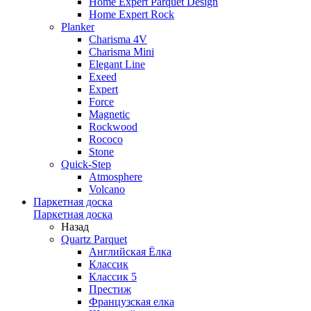
Home Expert Parquet Design
Home Expert Rock
Planker
Charisma 4V
Charisma Mini
Elegant Line
Exeed
Expert
Force
Magnetic
Rockwood
Rococo
Stone
Quick-Step
Atmosphere
Volcano
Паркетная доска
Паркетная доска
Назад
Quartz Parquet
Английская Ёлка
Классик
Классик 5
Престиж
Французская елка