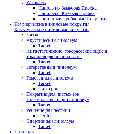
Wicanders
Напольная Замковая Пробка
Напольная Клеевая Пробка
Настенные Пробковые Покрытия
Коммерческие виниловые покрытия
Коммерческие виниловые покрытия
Назад
Акустический линолеум
Tarkett
Антистатические, токорассеивающие и
токопроводящие покрытия
Tarkett
Гетерогенный линолеум
Tarkett
Гомогенный линолеум
Tarkett
Синтерос
Покрытия для чистых зон
Противоскользящий линолеум
Tarkett
Решение для лестниц
Gerflor
Спортивный линолеум
Tarkett
Плинтуса