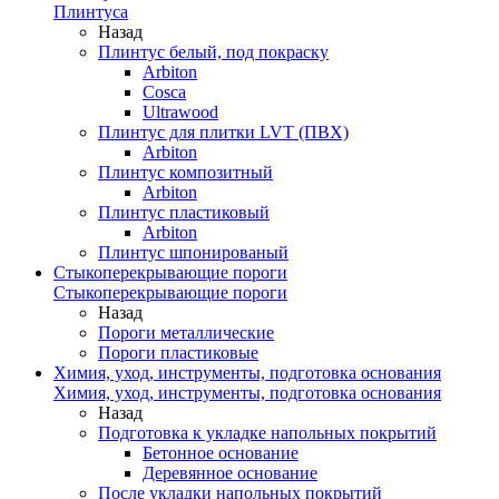
Плинтуса
Назад
Плинтус белый, под покраску
Arbiton
Cosca
Ultrawood
Плинтус для плитки LVT (ПВХ)
Arbiton
Плинтус композитный
Arbiton
Плинтус пластиковый
Arbiton
Плинтус шпонированый
Стыкоперекрывающие пороги
Стыкоперекрывающие пороги
Назад
Пороги металлические
Пороги пластиковые
Химия, уход, инструменты, подготовка основания
Химия, уход, инструменты, подготовка основания
Назад
Подготовка к укладке напольных покрытий
Бетонное основание
Деревянное основание
После укладки напольных покрытий