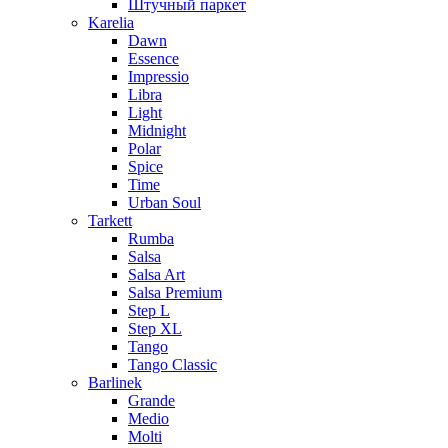
Штучный паркет
Karelia
Dawn
Essence
Impressio
Libra
Light
Midnight
Polar
Spice
Time
Urban Soul
Tarkett
Rumba
Salsa
Salsa Art
Salsa Premium
Step L
Step XL
Tango
Tango Classic
Barlinek
Grande
Medio
Molti