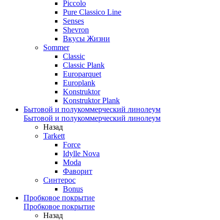
Piccolo
Pure Classico Line
Senses
Shevron
Вкусы Жизни
Sommer
Classic
Classic Plank
Europarquet
Europlank
Konstruktor
Konstruktor Plank
Бытовой и полукоммерческий линолеум
Бытовой и полукоммерческий линолеум
Назад
Tarkett
Force
Idylle Nova
Moda
Фаворит
Синтерос
Bonus
Пробковое покрытие
Пробковое покрытие
Назад