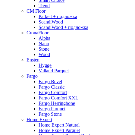
Smart Choice
Trend
CM Floor
Parkett + подложка
ScandiWood
ScandiWood + подложка
CronaFloor
Alpha
Nano
Stone
Wood
Ensten
Hygge
Valland Parquet
Fargo
Fargo Bevel
Fargo Classic
Fargo Comfort
Fargo Comfort XXL
Fargo Herringbone
Fargo Parquet
Fargo Stone
Home Expert
Home Expert Natural
Home Expert Parquet