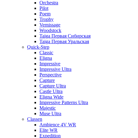
Orchestra
Pilot
Poem
Trophy
Vernissage
Woodstock
Taiga Первая Сибирская
Taiga Первая Уральская
Quick-Step
Classic
Eligna
Impressive
Impressive Ultra
Perspective
Capture
Capture Ultra
Castle Ultra
Eligna Wide
Impressive Patterns Ultra
Majestic
Muse Ultra
Classen
Ambience 4V WR
Elite WR
Expedition