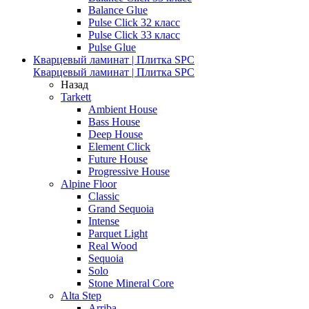
Balance Glue
Pulse Click 32 класс
Pulse Click 33 класс
Pulse Glue
Кварцевый ламинат | Плитка SPC
Кварцевый ламинат | Плитка SPC
Назад
Tarkett
Ambient House
Bass House
Deep House
Element Click
Future House
Progressive House
Alpine Floor
Classic
Grand Sequoia
Intense
Parquet Light
Real Wood
Sequoia
Solo
Stone Mineral Core
Alta Step
Arriba