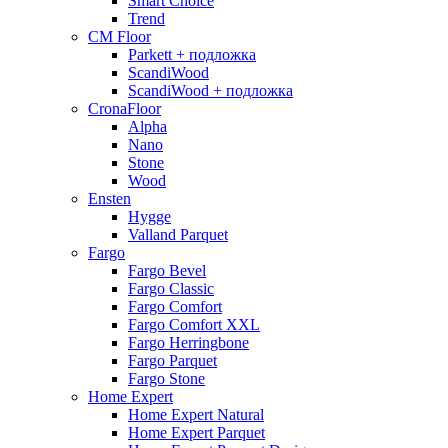
Smart Choice
Trend
CM Floor
Parkett + подложка
ScandiWood
ScandiWood + подложка
CronaFloor
Alpha
Nano
Stone
Wood
Ensten
Hygge
Valland Parquet
Fargo
Fargo Bevel
Fargo Classic
Fargo Comfort
Fargo Comfort XXL
Fargo Herringbone
Fargo Parquet
Fargo Stone
Home Expert
Home Expert Natural
Home Expert Parquet