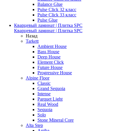
Balance Glue
Pulse Click 32 класс
Pulse Click 33 класс
Pulse Glue
Кварцевый ламинат | Плитка SPC
Кварцевый ламинат | Плитка SPC
Назад
Tarkett
Ambient House
Bass House
Deep House
Element Click
Future House
Progressive House
Alpine Floor
Classic
Grand Sequoia
Intense
Parquet Light
Real Wood
Sequoia
Solo
Stone Mineral Core
Alta Step
Arriba