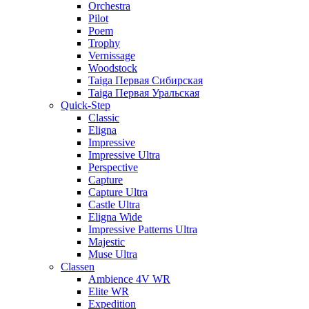
Orchestra
Pilot
Poem
Trophy
Vernissage
Woodstock
Taiga Первая Сибирская
Taiga Первая Уральская
Quick-Step
Classic
Eligna
Impressive
Impressive Ultra
Perspective
Capture
Capture Ultra
Castle Ultra
Eligna Wide
Impressive Patterns Ultra
Majestic
Muse Ultra
Classen
Ambience 4V WR
Elite WR
Expedition