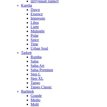
Штучный паркет
Karelia
Dawn
Essence
Impressio
Libra
Light
Midnight
Polar
Spice
Time
Urban Soul
Tarkett
Rumba
Salsa
Salsa Art
Salsa Premium
Step L
Step XL
Tango
Tango Classic
Barlinek
Grande
Medio
Molti