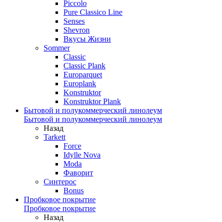
Piccolo
Pure Classico Line
Senses
Shevron
Вкусы Жизни
Sommer
Classic
Classic Plank
Europarquet
Europlank
Konstruktor
Konstruktor Plank
Бытовой и полукоммерческий линолеум
Бытовой и полукоммерческий линолеум
Назад
Tarkett
Force
Idylle Nova
Moda
Фаворит
Синтерос
Bonus
Пробковое покрытие
Пробковое покрытие
Назад