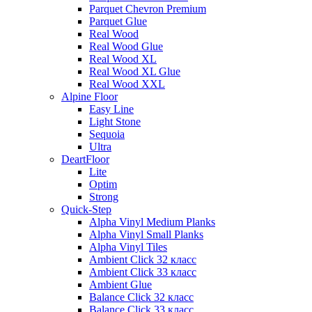
Parquet Chevron Premium
Parquet Glue
Real Wood
Real Wood Glue
Real Wood XL
Real Wood XL Glue
Real Wood XXL
Alpine Floor
Easy Line
Light Stone
Sequoia
Ultra
DeartFloor
Lite
Optim
Strong
Quick-Step
Alpha Vinyl Medium Planks
Alpha Vinyl Small Planks
Alpha Vinyl Tiles
Ambient Click 32 класс
Ambient Click 33 класс
Ambient Glue
Balance Click 32 класс
Balance Click 33 класс