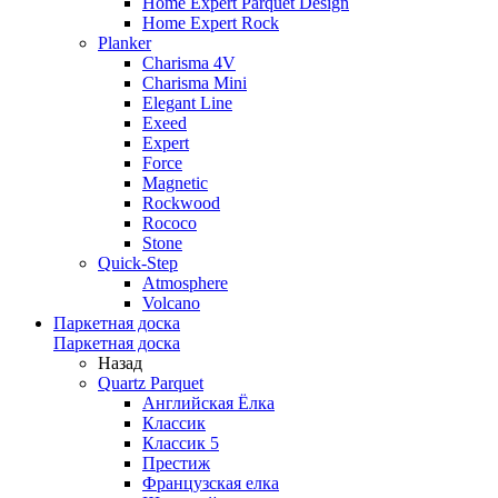
Home Expert Parquet Design
Home Expert Rock
Planker
Charisma 4V
Charisma Mini
Elegant Line
Exeed
Expert
Force
Magnetic
Rockwood
Rococo
Stone
Quick-Step
Atmosphere
Volcano
Паркетная доска
Паркетная доска
Назад
Quartz Parquet
Английская Ёлка
Классик
Классик 5
Престиж
Французская елка