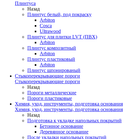
Плинтуса
Назад
Плинтус белый, под покраску
Arbiton
Cosca
Ultrawood
Плинтус для плитки LVT (ПВХ)
Arbiton
Плинтус композитный
Arbiton
Плинтус пластиковый
Arbiton
Плинтус шпонированый
Стыкоперекрывающие пороги
Стыкоперекрывающие пороги
Назад
Пороги металлические
Пороги пластиковые
Химия, уход, инструменты, подготовка основания
Химия, уход, инструменты, подготовка основания
Назад
Подготовка к укладке напольных покрытий
Бетонное основание
Деревянное основание
После укладки напольных покрытий