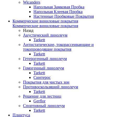
Wicanders
Напольная Замковая Пробка
Напольная Клеевая Пробка
Настенные Пробковые Покрытия
Коммерческие виниловые покрытия
Коммерческие виниловые покрытия
Назад
Акустический линолеум
Tarkett
Антистатические, токорассеивающие и
токопроводящие покрытия
Tarkett
Гетерогенный линолеум
Tarkett
Гомогенный линолеум
Tarkett
Синтерос
Покрытия для чистых зон
Противоскользящий линолеум
Tarkett
Решение для лестниц
Gerflor
Спортивный линолеум
Tarkett
Плинтуса