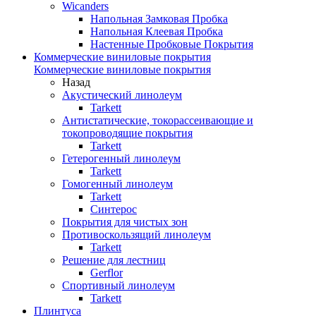
Wicanders
Напольная Замковая Пробка
Напольная Клеевая Пробка
Настенные Пробковые Покрытия
Коммерческие виниловые покрытия
Коммерческие виниловые покрытия
Назад
Акустический линолеум
Tarkett
Антистатические, токорассеивающие и
токопроводящие покрытия
Tarkett
Гетерогенный линолеум
Tarkett
Гомогенный линолеум
Tarkett
Синтерос
Покрытия для чистых зон
Противоскользящий линолеум
Tarkett
Решение для лестниц
Gerflor
Спортивный линолеум
Tarkett
Плинтуса