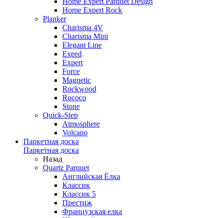
Home Expert Parquet Design
Home Expert Rock
Planker
Charisma 4V
Charisma Mini
Elegant Line
Exeed
Expert
Force
Magnetic
Rockwood
Rococo
Stone
Quick-Step
Atmosphere
Volcano
Паркетная доска
Паркетная доска
Назад
Quartz Parquet
Английская Ёлка
Классик
Классик 5
Престиж
Французская елка