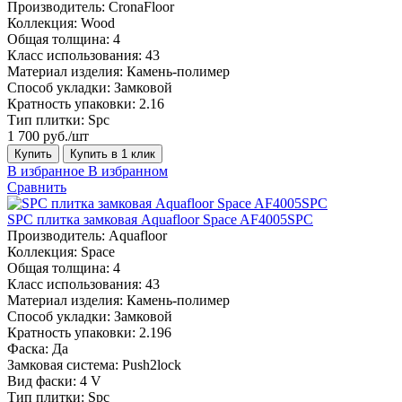
Производитель:
CronaFloor
Коллекция:
Wood
Общая толщина:
4
Класс использования:
43
Материал изделия:
Камень-полимер
Способ укладки:
Замковой
Кратность упаковки:
2.16
Тип плитки:
Spc
1 700 руб./шт
Купить
Купить в 1 клик
В избранное
В избранном
Сравнить
SPC плитка замковая Aquafloor Space AF4005SPC
Производитель:
Aquafloor
Коллекция:
Space
Общая толщина:
4
Класс использования:
43
Материал изделия:
Камень-полимер
Способ укладки:
Замковой
Кратность упаковки:
2.196
Фаска:
Да
Замковая система:
Push2lock
Вид фаски:
4 V
Тип плитки:
Spc