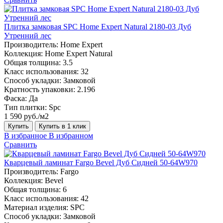
Плитка замковая SPC Home Expert Natural 2180-03 Дуб
Утренний лес
Производитель:
Home Expert
Коллекция:
Home Expert Natural
Общая толщина:
3.5
Класс использования:
32
Способ укладки:
Замковой
Кратность упаковки:
2.196
Фаска:
Да
Тип плитки:
Spc
1 590 руб./м2
Купить
Купить в 1 клик
В избранное
В избранном
Сравнить
Кварцевый ламинат Fargo Bevel Дуб Сидней 50-64W970
Производитель:
Fargo
Коллекция:
Bevel
Общая толщина:
6
Класс использования:
42
Материал изделия:
SPC
Способ укладки:
Замковой