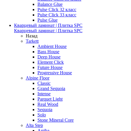
Balance Glue
Pulse Click 32 класс
Pulse Click 33 класс
Pulse Glue
Кварцевый ламинат | Плитка SPC
Кварцевый ламинат | Плитка SPC
Назад
Tarkett
Ambient House
Bass House
Deep House
Element Click
Future House
Progressive House
Alpine Floor
Classic
Grand Sequoia
Intense
Parquet Light
Real Wood
Sequoia
Solo
Stone Mineral Core
Alta Step
Arriba