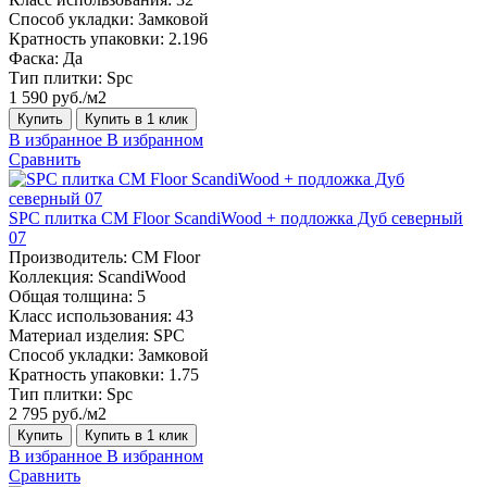
Способ укладки:
Замковой
Кратность упаковки:
2.196
Фаска:
Да
Тип плитки:
Spc
1 590 руб./м2
Купить
Купить в 1 клик
В избранное
В избранном
Сравнить
SPC плитка CM Floor ScandiWood + подложка Дуб северный
07
Производитель:
CM Floor
Коллекция:
ScandiWood
Общая толщина:
5
Класс использования:
43
Материал изделия:
SPC
Способ укладки:
Замковой
Кратность упаковки:
1.75
Тип плитки:
Spc
2 795 руб./м2
Купить
Купить в 1 клик
В избранное
В избранном
Сравнить