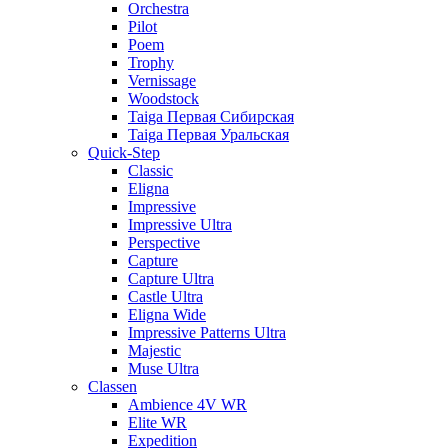
Orchestra
Pilot
Poem
Trophy
Vernissage
Woodstock
Taiga Первая Сибирская
Taiga Первая Уральская
Quick-Step
Classic
Eligna
Impressive
Impressive Ultra
Perspective
Capture
Capture Ultra
Castle Ultra
Eligna Wide
Impressive Patterns Ultra
Majestic
Muse Ultra
Classen
Ambience 4V WR
Elite WR
Expedition