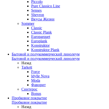
Piccolo
Pure Classico Line
Senses
Shevron
Вкусы Жизни
Sommer
Classic
Classic Plank
Europarquet
Europlank
Konstruktor
Konstruktor Plank
Бытовой и полукоммерческий линолеум
Бытовой и полукоммерческий линолеум
Назад
Tarkett
Force
Idylle Nova
Moda
Фаворит
Синтерос
Bonus
Пробковое покрытие
Пробковое покрытие
Назад