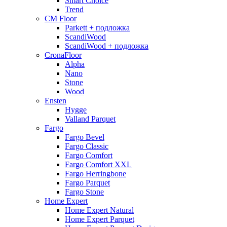
Smart Choice
Trend
CM Floor
Parkett + подложка
ScandiWood
ScandiWood + подложка
CronaFloor
Alpha
Nano
Stone
Wood
Ensten
Hygge
Valland Parquet
Fargo
Fargo Bevel
Fargo Classic
Fargo Comfort
Fargo Comfort XXL
Fargo Herringbone
Fargo Parquet
Fargo Stone
Home Expert
Home Expert Natural
Home Expert Parquet