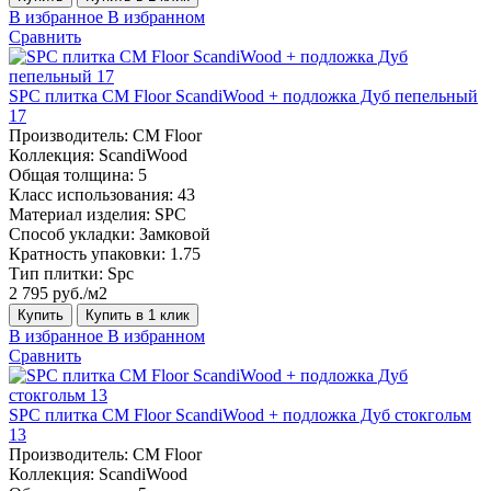
В избранное
В избранном
Сравнить
SPC плитка CM Floor ScandiWood + подложка Дуб пепельный
17
Производитель:
CM Floor
Коллекция:
ScandiWood
Общая толщина:
5
Класс использования:
43
Материал изделия:
SPC
Способ укладки:
Замковой
Кратность упаковки:
1.75
Тип плитки:
Spc
2 795 руб./м2
Купить
Купить в 1 клик
В избранное
В избранном
Сравнить
SPC плитка CM Floor ScandiWood + подложка Дуб стокгольм
13
Производитель:
CM Floor
Коллекция:
ScandiWood