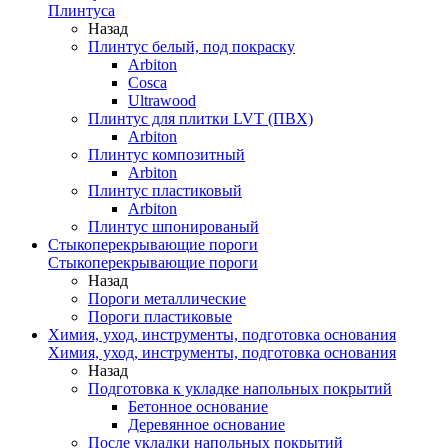
Плинтуса
Назад
Плинтус белый, под покраску
Arbiton
Cosca
Ultrawood
Плинтус для плитки LVT (ПВХ)
Arbiton
Плинтус композитный
Arbiton
Плинтус пластиковый
Arbiton
Плинтус шпонированый
Стыкоперекрывающие пороги
Стыкоперекрывающие пороги
Назад
Пороги металлические
Пороги пластиковые
Химия, уход, инструменты, подготовка основания
Химия, уход, инструменты, подготовка основания
Назад
Подготовка к укладке напольных покрытий
Бетонное основание
Деревянное основание
После укладки напольных покрытий