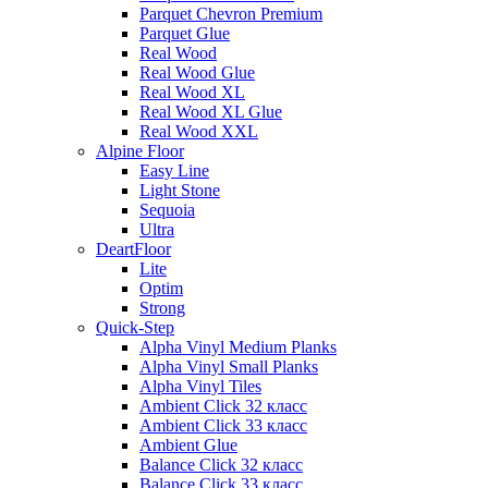
Parquet Chevron Premium
Parquet Glue
Real Wood
Real Wood Glue
Real Wood XL
Real Wood XL Glue
Real Wood XXL
Alpine Floor
Easy Line
Light Stone
Sequoia
Ultra
DeartFloor
Lite
Optim
Strong
Quick-Step
Alpha Vinyl Medium Planks
Alpha Vinyl Small Planks
Alpha Vinyl Tiles
Ambient Click 32 класс
Ambient Click 33 класс
Ambient Glue
Balance Click 32 класс
Balance Click 33 класс