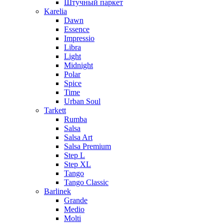
Штучный паркет
Karelia
Dawn
Essence
Impressio
Libra
Light
Midnight
Polar
Spice
Time
Urban Soul
Tarkett
Rumba
Salsa
Salsa Art
Salsa Premium
Step L
Step XL
Tango
Tango Classic
Barlinek
Grande
Medio
Molti