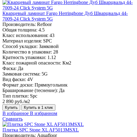
Кварцевый ламинат Fargo Herringbone Дуб Шварцвальд 44-
7009-24 Click System 5G
Производитель:
Refloor
Общая толщина:
4.5
Класс использования:
43
Материал изделия:
SPC
Способ укладки:
Замковой
Количество в упаковке:
28
Кратность упаковки:
1.12
Класс пожарной опасности:
Км2
Фаска:
Да
Замковая система:
5G
Вид фаски:
4V
Формат доски:
Прямоугольник
Браширование (теснение):
Да
Тип плитки:
Spc
2 890 руб./м2
Купить
Купить в 1 клик
В избранное
В избранном
Сравнить
Плитка SPC Stone XL AF5013MSXL
Производитель:
Aquafloor