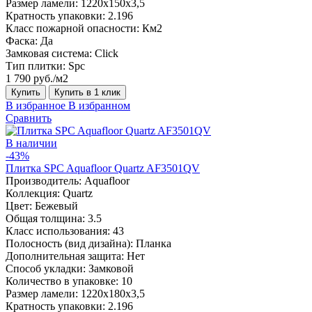
Размер ламели:
1220х150х3,5
Кратность упаковки:
2.196
Класс пожарной опасности:
Км2
Фаска:
Да
Замковая система:
Click
Тип плитки:
Spc
1 790 руб./м2
Купить
Купить в 1 клик
В избранное
В избранном
Сравнить
В наличии
-43%
Плитка SPC Aquafloor Quartz AF3501QV
Производитель:
Aquafloor
Коллекция:
Quartz
Цвет:
Бежевый
Общая толщина:
3.5
Класс использования:
43
Полосность (вид дизайна):
Планка
Дополнительная защита:
Нет
Способ укладки:
Замковой
Количество в упаковке:
10
Размер ламели:
1220х180х3,5
Кратность упаковки:
2.196