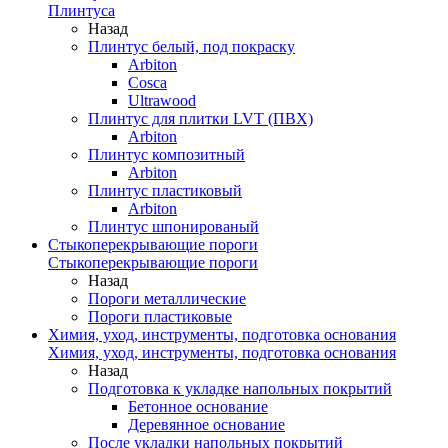
Плинтуса
Назад
Плинтус белый, под покраску
Arbiton
Cosca
Ultrawood
Плинтус для плитки LVT (ПВХ)
Arbiton
Плинтус композитный
Arbiton
Плинтус пластиковый
Arbiton
Плинтус шпонированый
Стыкоперекрывающие пороги
Стыкоперекрывающие пороги
Назад
Пороги металлические
Пороги пластиковые
Химия, уход, инструменты, подготовка основания
Химия, уход, инструменты, подготовка основания
Назад
Подготовка к укладке напольных покрытий
Бетонное основание
Деревянное основание
После укладки напольных покрытий