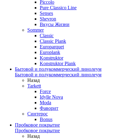
Piccolo
Pure Classico Line
Senses
Shevron
Вкусы Жизни
Sommer
Classic
Classic Plank
Europarquet
Europlank
Konstruktor
Konstruktor Plank
Бытовой и полукоммерческий линолеум
Бытовой и полукоммерческий линолеум
Назад
Tarkett
Force
Idylle Nova
Moda
Фаворит
Синтерос
Bonus
Пробковое покрытие
Пробковое покрытие
Назад