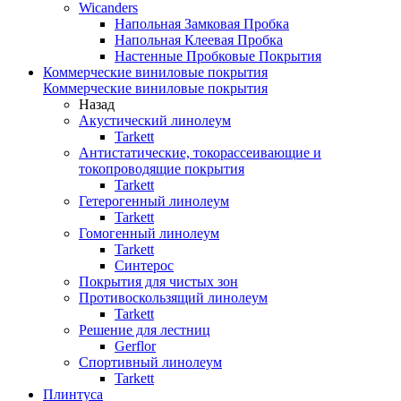
Wicanders
Напольная Замковая Пробка
Напольная Клеевая Пробка
Настенные Пробковые Покрытия
Коммерческие виниловые покрытия
Коммерческие виниловые покрытия
Назад
Акустический линолеум
Tarkett
Антистатические, токорассеивающие и
токопроводящие покрытия
Tarkett
Гетерогенный линолеум
Tarkett
Гомогенный линолеум
Tarkett
Синтерос
Покрытия для чистых зон
Противоскользящий линолеум
Tarkett
Решение для лестниц
Gerflor
Спортивный линолеум
Tarkett
Плинтуса