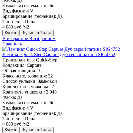
Фаска:
Да
Замковая система:
Uniclic
Вид фаски:
4 V
Браширование (теснение):
Да
Тип цены:
Цена
4 080 руб./м2
Купить
Купить в 1 клик
В избранное
В избранном
Сравнить
Ламинат Quick Step Capture Дуб серый патина SIG4752
Производитель:
Quick-Step
Коллекция:
Capture
Общая толщина:
9
Класс использования:
32
Способ укладки:
Замковой
Количество в упаковке:
7
Кратность упаковки:
2.048
Фаска:
Да
Замковая система:
Uniclic
Вид фаски:
4 V
Браширование (теснение):
Да
Тип цены:
Цена
4 080 руб./м2
Купить
Купить в 1 клик