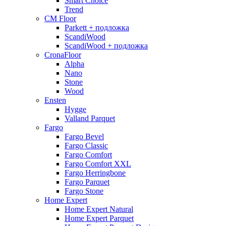
Smart Choice
Trend
CM Floor
Parkett + подложка
ScandiWood
ScandiWood + подложка
CronaFloor
Alpha
Nano
Stone
Wood
Ensten
Hygge
Valland Parquet
Fargo
Fargo Bevel
Fargo Classic
Fargo Comfort
Fargo Comfort XXL
Fargo Herringbone
Fargo Parquet
Fargo Stone
Home Expert
Home Expert Natural
Home Expert Parquet