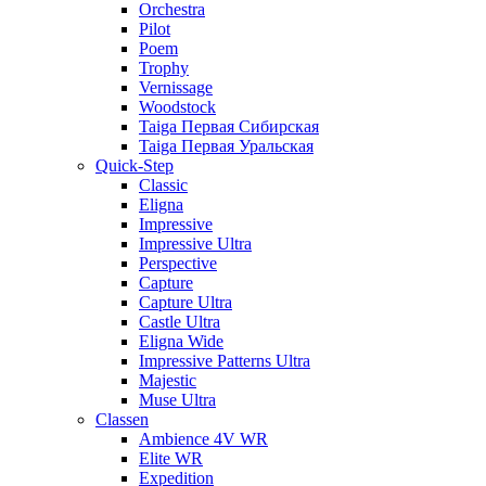
Orchestra
Pilot
Poem
Trophy
Vernissage
Woodstock
Taiga Первая Сибирская
Taiga Первая Уральская
Quick-Step
Classic
Eligna
Impressive
Impressive Ultra
Perspective
Capture
Capture Ultra
Castle Ultra
Eligna Wide
Impressive Patterns Ultra
Majestic
Muse Ultra
Classen
Ambience 4V WR
Elite WR
Expedition