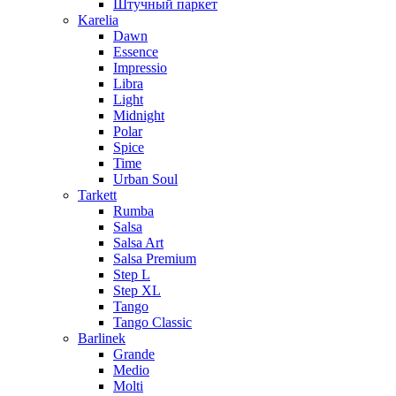
Штучный паркет
Karelia
Dawn
Essence
Impressio
Libra
Light
Midnight
Polar
Spice
Time
Urban Soul
Tarkett
Rumba
Salsa
Salsa Art
Salsa Premium
Step L
Step XL
Tango
Tango Classic
Barlinek
Grande
Medio
Molti