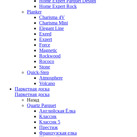
Home Expert Parquet Design
Home Expert Rock
Planker
Charisma 4V
Charisma Mini
Elegant Line
Exeed
Expert
Force
Magnetic
Rockwood
Rococo
Stone
Quick-Step
Atmosphere
Volcano
Паркетная доска
Паркетная доска
Назад
Quartz Parquet
Английская Ёлка
Классик
Классик 5
Престиж
Французская елка