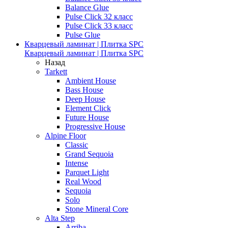
Balance Glue
Pulse Click 32 класс
Pulse Click 33 класс
Pulse Glue
Кварцевый ламинат | Плитка SPC
Кварцевый ламинат | Плитка SPC
Назад
Tarkett
Ambient House
Bass House
Deep House
Element Click
Future House
Progressive House
Alpine Floor
Classic
Grand Sequoia
Intense
Parquet Light
Real Wood
Sequoia
Solo
Stone Mineral Core
Alta Step
Arriba