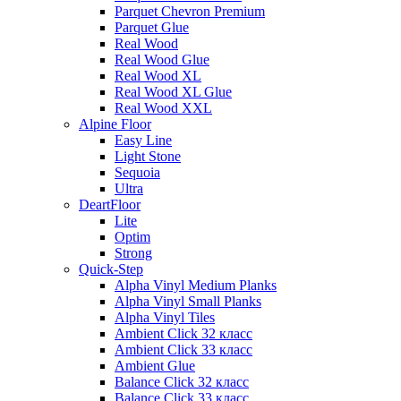
Parquet Chevron Premium
Parquet Glue
Real Wood
Real Wood Glue
Real Wood XL
Real Wood XL Glue
Real Wood XXL
Alpine Floor
Easy Line
Light Stone
Sequoia
Ultra
DeartFloor
Lite
Optim
Strong
Quick-Step
Alpha Vinyl Medium Planks
Alpha Vinyl Small Planks
Alpha Vinyl Tiles
Ambient Click 32 класс
Ambient Click 33 класс
Ambient Glue
Balance Click 32 класс
Balance Click 33 класс