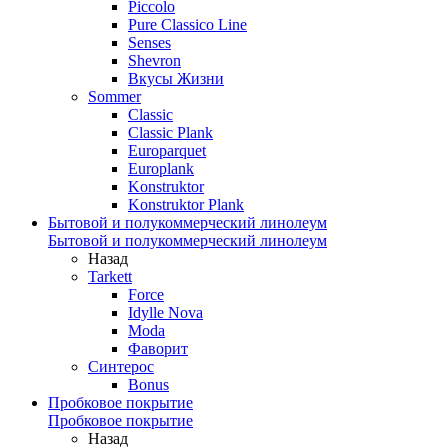
Piccolo
Pure Classico Line
Senses
Shevron
Вкусы Жизни
Sommer
Classic
Classic Plank
Europarquet
Europlank
Konstruktor
Konstruktor Plank
Бытовой и полукоммерческий линолеум
Бытовой и полукоммерческий линолеум
Назад
Tarkett
Force
Idylle Nova
Moda
Фаворит
Синтерос
Bonus
Пробковое покрытие
Пробковое покрытие
Назад