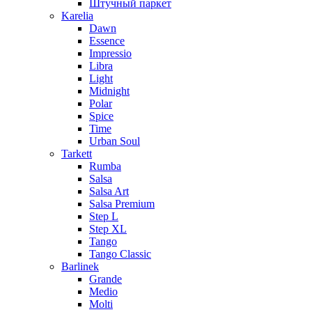
Штучный паркет
Karelia
Dawn
Essence
Impressio
Libra
Light
Midnight
Polar
Spice
Time
Urban Soul
Tarkett
Rumba
Salsa
Salsa Art
Salsa Premium
Step L
Step XL
Tango
Tango Classic
Barlinek
Grande
Medio
Molti