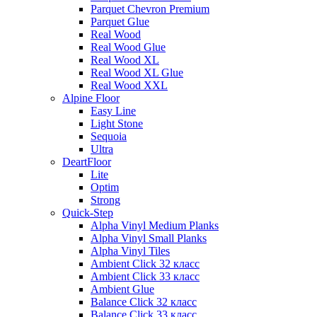
Parquet Chevron Premium
Parquet Glue
Real Wood
Real Wood Glue
Real Wood XL
Real Wood XL Glue
Real Wood XXL
Alpine Floor
Easy Line
Light Stone
Sequoia
Ultra
DeartFloor
Lite
Optim
Strong
Quick-Step
Alpha Vinyl Medium Planks
Alpha Vinyl Small Planks
Alpha Vinyl Tiles
Ambient Click 32 класс
Ambient Click 33 класс
Ambient Glue
Balance Click 32 класс
Balance Click 33 класс