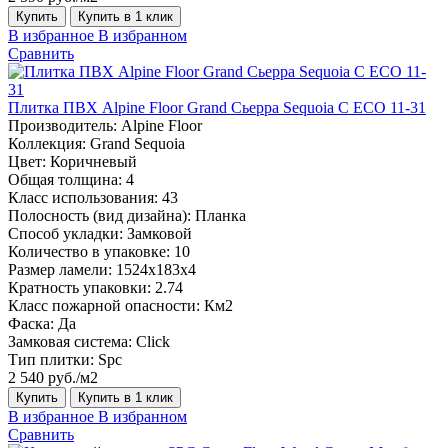
Купить
Купить в 1 клик
В избранное
В избранном
Сравнить
Плитка ПВХ Alpine Floor Grand Сьерра Sequoia С ECO 11-31
Производитель:
Alpine Floor
Коллекция:
Grand Sequoia
Цвет:
Коричневый
Общая толщина:
4
Класс использования:
43
Полосность (вид дизайна):
Планка
Способ укладки:
Замковой
Количество в упаковке:
10
Размер ламели:
1524х183х4
Кратность упаковки:
2.74
Класс пожарной опасности:
Км2
Фаска:
Да
Замковая система:
Click
Тип плитки:
Spc
2 540 руб./м2
Купить
Купить в 1 клик
В избранное
В избранном
Сравнить