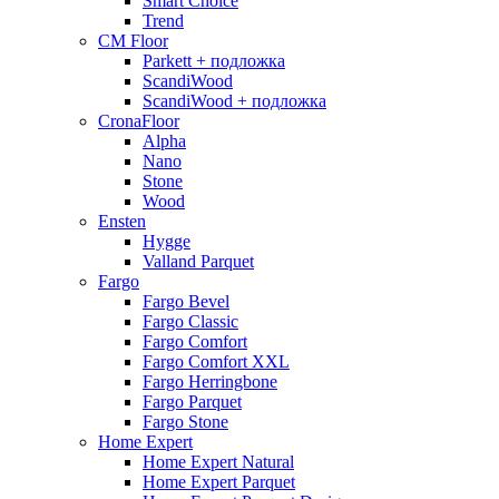
Smart Choice
Trend
CM Floor
Parkett + подложка
ScandiWood
ScandiWood + подложка
CronaFloor
Alpha
Nano
Stone
Wood
Ensten
Hygge
Valland Parquet
Fargo
Fargo Bevel
Fargo Classic
Fargo Comfort
Fargo Comfort XXL
Fargo Herringbone
Fargo Parquet
Fargo Stone
Home Expert
Home Expert Natural
Home Expert Parquet