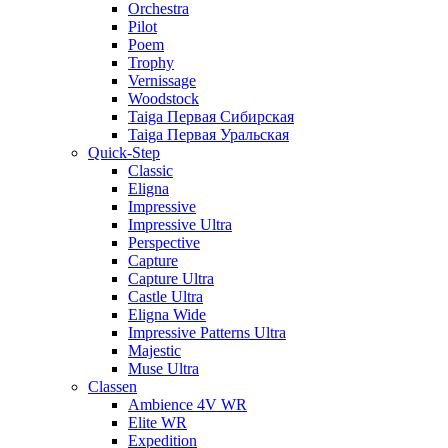
Orchestra
Pilot
Poem
Trophy
Vernissage
Woodstock
Taiga Первая Сибирская
Taiga Первая Уральская
Quick-Step
Classic
Eligna
Impressive
Impressive Ultra
Perspective
Capture
Capture Ultra
Castle Ultra
Eligna Wide
Impressive Patterns Ultra
Majestic
Muse Ultra
Classen
Ambience 4V WR
Elite WR
Expedition