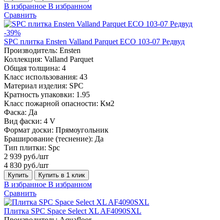
В избранное
В избранном
Сравнить
-39%
SPC плитка Ensten Valland Parquet ECO 103-07 Редвуд
Производитель:
Ensten
Коллекция:
Valland Parquet
Общая толщина:
4
Класс использования:
43
Материал изделия:
SPC
Кратность упаковки:
1.95
Класс пожарной опасности:
Км2
Фаска:
Да
Вид фаски:
4 V
Формат доски:
Прямоугольник
Браширование (теснение):
Да
Тип плитки:
Spc
2 939 руб./шт
4 830 руб./шт
Купить
Купить в 1 клик
В избранное
В избранном
Сравнить
Плитка SPC Space Select XL AF4090SXL
Производитель:
Aquafloor