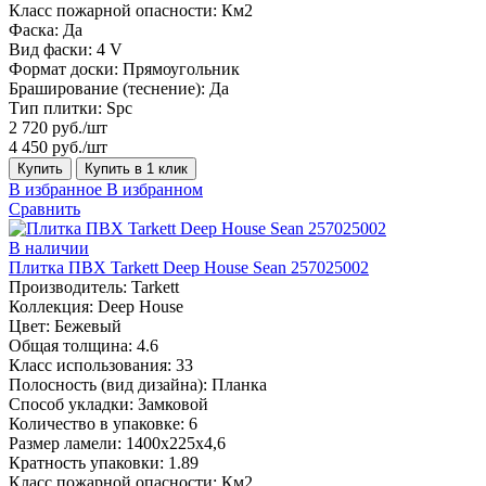
Класс пожарной опасности:
Км2
Фаска:
Да
Вид фаски:
4 V
Формат доски:
Прямоугольник
Браширование (теснение):
Да
Тип плитки:
Spc
2 720 руб./шт
4 450 руб./шт
Купить
Купить в 1 клик
В избранное
В избранном
Сравнить
В наличии
Плитка ПВХ Tarkett Deep House Sean 257025002
Производитель:
Tarkett
Коллекция:
Deep House
Цвет:
Бежевый
Общая толщина:
4.6
Класс использования:
33
Полосность (вид дизайна):
Планка
Способ укладки:
Замковой
Количество в упаковке:
6
Размер ламели:
1400х225х4,6
Кратность упаковки:
1.89
Класс пожарной опасности:
Км2