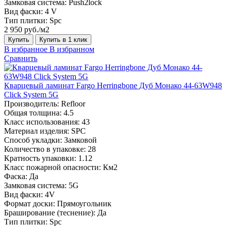
Замковая система:
Push2lock
Вид фаски:
4 V
Тип плитки:
Spc
2 950 руб./м2
Купить
Купить в 1 клик
В избранное
В избранном
Сравнить
Кварцевый ламинат Fargo Herringbone Дуб Монако 44-63W948
Click System 5G
Производитель:
Refloor
Общая толщина:
4.5
Класс использования:
43
Материал изделия:
SPC
Способ укладки:
Замковой
Количество в упаковке:
28
Кратность упаковки:
1.12
Класс пожарной опасности:
Км2
Фаска:
Да
Замковая система:
5G
Вид фаски:
4V
Формат доски:
Прямоугольник
Браширование (теснение):
Да
Тип плитки:
Spc