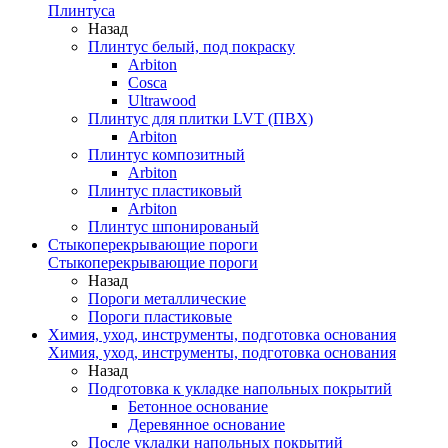
Плинтуса
Назад
Плинтус белый, под покраску
Arbiton
Cosca
Ultrawood
Плинтус для плитки LVT (ПВХ)
Arbiton
Плинтус композитный
Arbiton
Плинтус пластиковый
Arbiton
Плинтус шпонированый
Стыкоперекрывающие пороги
Стыкоперекрывающие пороги
Назад
Пороги металлические
Пороги пластиковые
Химия, уход, инструменты, подготовка основания
Химия, уход, инструменты, подготовка основания
Назад
Подготовка к укладке напольных покрытий
Бетонное основание
Деревянное основание
После укладки напольных покрытий