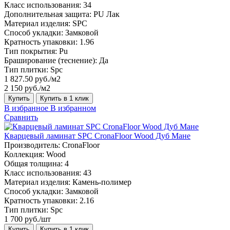
Класс использования:
34
Дополнительная защита:
PU Лак
Материал изделия:
SPC
Способ укладки:
Замковой
Кратность упаковки:
1.96
Тип покрытия:
Pu
Браширование (теснение):
Да
Тип плитки:
Spc
1 827.50 руб./м2
2 150 руб./м2
Купить
Купить в 1 клик
В избранное
В избранном
Сравнить
Кварцевый ламинат SPC CronaFloor Wood Дуб Мане
Производитель:
CronaFloor
Коллекция:
Wood
Общая толщина:
4
Класс использования:
43
Материал изделия:
Камень-полимер
Способ укладки:
Замковой
Кратность упаковки:
2.16
Тип плитки:
Spc
1 700 руб./шт
Купить
Купить в 1 клик