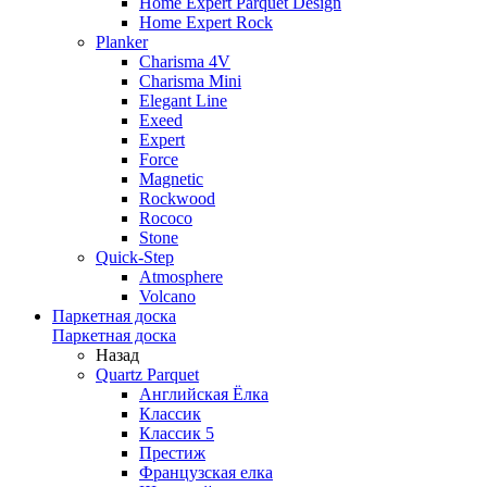
Home Expert Parquet Design
Home Expert Rock
Planker
Charisma 4V
Charisma Mini
Elegant Line
Exeed
Expert
Force
Magnetic
Rockwood
Rococo
Stone
Quick-Step
Atmosphere
Volcano
Паркетная доска
Паркетная доска
Назад
Quartz Parquet
Английская Ёлка
Классик
Классик 5
Престиж
Французская елка