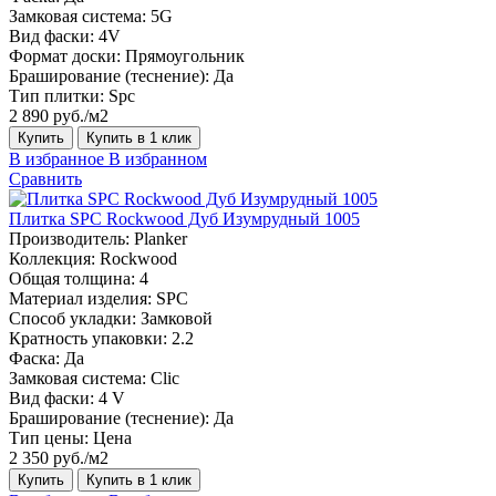
Замковая система:
5G
Вид фаски:
4V
Формат доски:
Прямоугольник
Браширование (теснение):
Да
Тип плитки:
Spc
2 890 руб./м2
Купить
Купить в 1 клик
В избранное
В избранном
Сравнить
Плитка SPC Rockwood Дуб Изумрудный 1005
Производитель:
Planker
Коллекция:
Rockwood
Общая толщина:
4
Материал изделия:
SPC
Способ укладки:
Замковой
Кратность упаковки:
2.2
Фаска:
Да
Замковая система:
Сlic
Вид фаски:
4 V
Браширование (теснение):
Да
Тип цены:
Цена
2 350 руб./м2
Купить
Купить в 1 клик