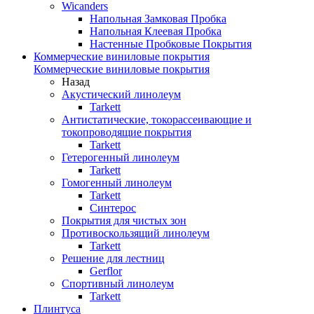
Wicanders
Напольная Замковая Пробка
Напольная Клеевая Пробка
Настенные Пробковые Покрытия
Коммерческие виниловые покрытия
Коммерческие виниловые покрытия
Назад
Акустический линолеум
Tarkett
Антистатические, токорассеивающие и
токопроводящие покрытия
Tarkett
Гетерогенный линолеум
Tarkett
Гомогенный линолеум
Tarkett
Синтерос
Покрытия для чистых зон
Противоскользящий линолеум
Tarkett
Решение для лестниц
Gerflor
Спортивный линолеум
Tarkett
Плинтуса