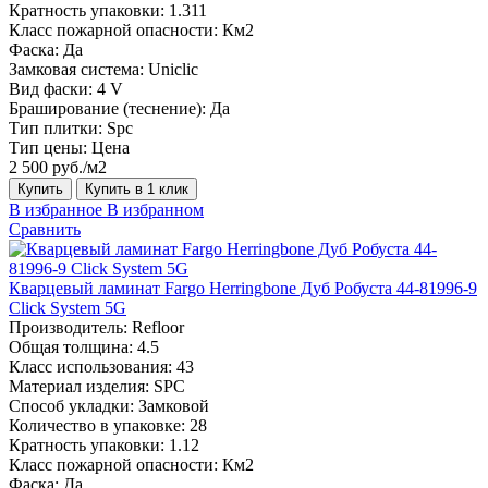
Кратность упаковки:
1.311
Класс пожарной опасности:
Км2
Фаска:
Да
Замковая система:
Uniclic
Вид фаски:
4 V
Браширование (теснение):
Да
Тип плитки:
Spc
Тип цены:
Цена
2 500 руб./м2
Купить
Купить в 1 клик
В избранное
В избранном
Сравнить
Кварцевый ламинат Fargo Herringbone Дуб Робуста 44-81996-9
Click System 5G
Производитель:
Refloor
Общая толщина:
4.5
Класс использования:
43
Материал изделия:
SPC
Способ укладки:
Замковой
Количество в упаковке:
28
Кратность упаковки:
1.12
Класс пожарной опасности:
Км2
Фаска:
Да