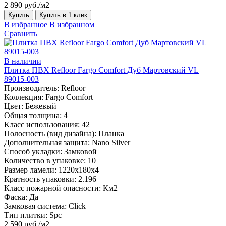
2 890 руб./м2
Купить
Купить в 1 клик
В избранное
В избранном
Сравнить
В наличии
Плитка ПВХ Refloor Fargo Comfort Дуб Мартовский VL
89015-003
Производитель:
Refloor
Коллекция:
Fargo Comfort
Цвет:
Бежевый
Общая толщина:
4
Класс использования:
42
Полосность (вид дизайна):
Планка
Дополнительная защита:
Nano Silver
Способ укладки:
Замковой
Количество в упаковке:
10
Размер ламели:
1220х180х4
Кратность упаковки:
2.196
Класс пожарной опасности:
Км2
Фаска:
Да
Замковая система:
Click
Тип плитки:
Spc
2 590 руб./м2