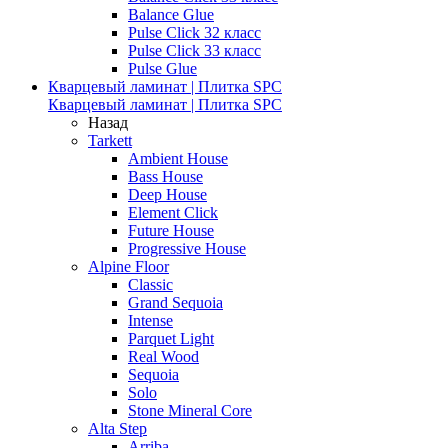
Balance Glue
Pulse Click 32 класс
Pulse Click 33 класс
Pulse Glue
Кварцевый ламинат | Плитка SPC
Кварцевый ламинат | Плитка SPC
Назад
Tarkett
Ambient House
Bass House
Deep House
Element Click
Future House
Progressive House
Alpine Floor
Classic
Grand Sequoia
Intense
Parquet Light
Real Wood
Sequoia
Solo
Stone Mineral Core
Alta Step
Arriba