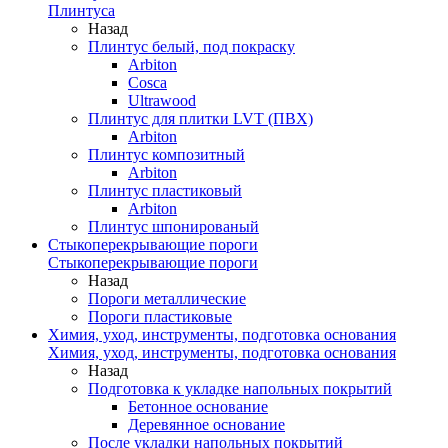
Плинтуса
Назад
Плинтус белый, под покраску
Arbiton
Cosca
Ultrawood
Плинтус для плитки LVT (ПВХ)
Arbiton
Плинтус композитный
Arbiton
Плинтус пластиковый
Arbiton
Плинтус шпонированый
Стыкоперекрывающие пороги
Стыкоперекрывающие пороги
Назад
Пороги металлические
Пороги пластиковые
Химия, уход, инструменты, подготовка основания
Химия, уход, инструменты, подготовка основания
Назад
Подготовка к укладке напольных покрытий
Бетонное основание
Деревянное основание
После укладки напольных покрытий