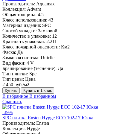
Производитель:
Aquamax
Коллекция:
Advant
Общая толщина:
4.5
Класс использования:
43
Материал изделия:
SPC
Способ укладки:
Замковой
Количество в упаковке:
12
Кратность упаковки:
2.211
Класс пожарной опасности:
Км2
Фаска:
Да
Замковая система:
Uniclic
Вид фаски:
4 V
Браширование (теснение):
Да
Тип плитки:
Spc
Тип цены:
Цена
2 450 руб./м2
Купить
Купить в 1 клик
В избранное
В избранном
Сравнить
-39%
SPC плитка Ensten Hygge ECO 102-17 Юкка
Производитель:
Ensten
Коллекция:
Hygge
Общая толщина:
4