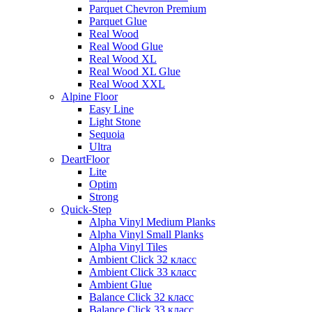
Parquet Chevron Premium
Parquet Glue
Real Wood
Real Wood Glue
Real Wood XL
Real Wood XL Glue
Real Wood XXL
Alpine Floor
Easy Line
Light Stone
Sequoia
Ultra
DeartFloor
Lite
Optim
Strong
Quick-Step
Alpha Vinyl Medium Planks
Alpha Vinyl Small Planks
Alpha Vinyl Tiles
Ambient Click 32 класс
Ambient Click 33 класс
Ambient Glue
Balance Click 32 класс
Balance Click 33 класс