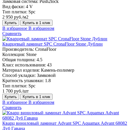
Замковая система:
Push2lock
Вид фаски:
4 V
Тип плитки:
Spc
2 950 руб./м2
Купить
Купить в 1 клик
В избранное
В избранном
Сравнить
Кварцевый ламинат SPC CronaFloor Stone Дублин
Производитель:
CronaFloor
Коллекция:
Stone
Общая толщина:
4.5
Класс использования:
43
Материал изделия:
Камень-полимер
Способ укладки:
Замковой
Кратность упаковки:
1.8
Тип плитки:
Spc
1 700 руб./шт
Купить
Купить в 1 клик
В избранное
В избранном
Сравнить
Кварц виниловый ламинат Advant SPC Aquamax Advant 68082
Дуб Гавана