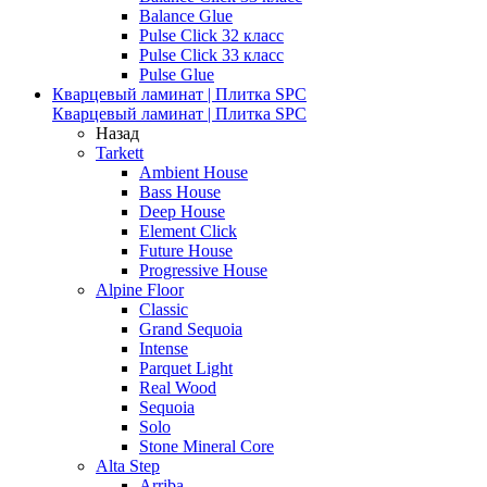
Balance Glue
Pulse Click 32 класс
Pulse Click 33 класс
Pulse Glue
Кварцевый ламинат | Плитка SPC
Кварцевый ламинат | Плитка SPC
Назад
Tarkett
Ambient House
Bass House
Deep House
Element Click
Future House
Progressive House
Alpine Floor
Classic
Grand Sequoia
Intense
Parquet Light
Real Wood
Sequoia
Solo
Stone Mineral Core
Alta Step
Arriba