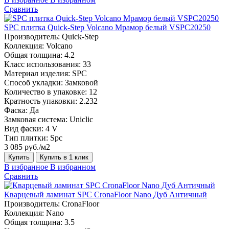
Сравнить
SPC плитка Quick-Step Volcano Мрамор белый VSPC20250
Производитель:
Quick-Step
Коллекция:
Volcano
Общая толщина:
4.2
Класс использования:
33
Материал изделия:
SPC
Способ укладки:
Замковой
Количество в упаковке:
12
Кратность упаковки:
2.232
Фаска:
Да
Замковая система:
Uniclic
Вид фаски:
4 V
Тип плитки:
Spc
3 085 руб./м2
Купить
Купить в 1 клик
В избранное
В избранном
Сравнить
Кварцевый ламинат SPC CronaFloor Nano Дуб Античный
Производитель:
CronaFloor
Коллекция:
Nano
Общая толщина:
3.5