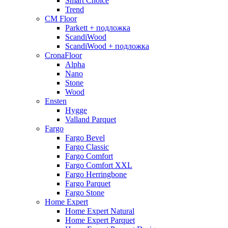
Smart Choice
Trend
CM Floor
Parkett + подложка
ScandiWood
ScandiWood + подложка
CronaFloor
Alpha
Nano
Stone
Wood
Ensten
Hygge
Valland Parquet
Fargo
Fargo Bevel
Fargo Classic
Fargo Comfort
Fargo Comfort XXL
Fargo Herringbone
Fargo Parquet
Fargo Stone
Home Expert
Home Expert Natural
Home Expert Parquet