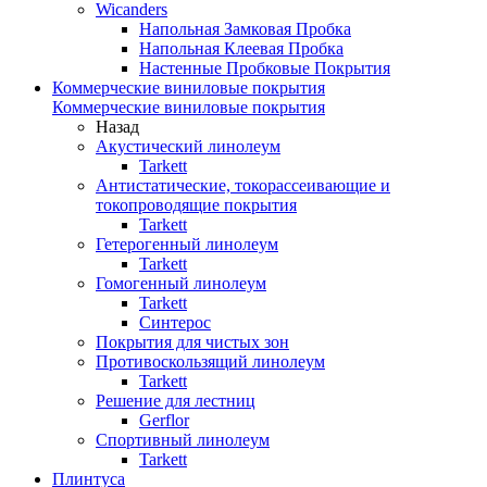
Wicanders
Напольная Замковая Пробка
Напольная Клеевая Пробка
Настенные Пробковые Покрытия
Коммерческие виниловые покрытия
Коммерческие виниловые покрытия
Назад
Акустический линолеум
Tarkett
Антистатические, токорассеивающие и
токопроводящие покрытия
Tarkett
Гетерогенный линолеум
Tarkett
Гомогенный линолеум
Tarkett
Синтерос
Покрытия для чистых зон
Противоскользящий линолеум
Tarkett
Решение для лестниц
Gerflor
Спортивный линолеум
Tarkett
Плинтуса