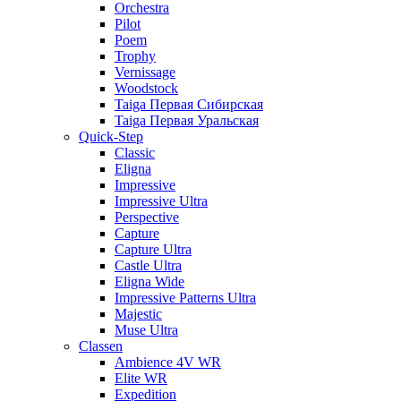
Orchestra
Pilot
Poem
Trophy
Vernissage
Woodstock
Taiga Первая Сибирская
Taiga Первая Уральская
Quick-Step
Classic
Eligna
Impressive
Impressive Ultra
Perspective
Capture
Capture Ultra
Castle Ultra
Eligna Wide
Impressive Patterns Ultra
Majestic
Muse Ultra
Classen
Ambience 4V WR
Elite WR
Expedition