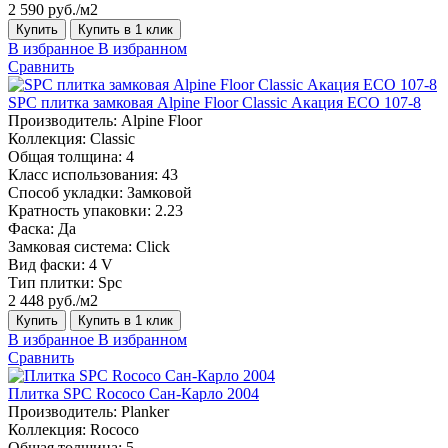
2 590 руб./м2
Купить
Купить в 1 клик
В избранное
В избранном
Сравнить
SPC плитка замковая Alpine Floor Classic Акация ЕСО 107-8
Производитель:
Alpine Floor
Коллекция:
Classic
Общая толщина:
4
Класс использования:
43
Способ укладки:
Замковой
Кратность упаковки:
2.23
Фаска:
Да
Замковая система:
Click
Вид фаски:
4 V
Тип плитки:
Spc
2 448 руб./м2
Купить
Купить в 1 клик
В избранное
В избранном
Сравнить
Плитка SPC Rococo Сан-Карло 2004
Производитель:
Planker
Коллекция:
Rococo
Общая толщина:
5