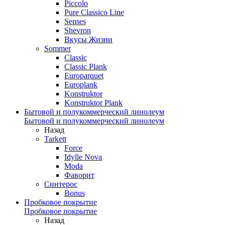
Piccolo
Pure Classico Line
Senses
Shevron
Вкусы Жизни
Sommer
Classic
Classic Plank
Europarquet
Europlank
Konstruktor
Konstruktor Plank
Бытовой и полукоммерческий линолеум
Бытовой и полукоммерческий линолеум
Назад
Tarkett
Force
Idylle Nova
Moda
Фаворит
Синтерос
Bonus
Пробковое покрытие
Пробковое покрытие
Назад