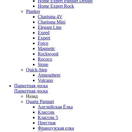
Home Expert Parquet Design
Home Expert Rock
Planker
Charisma 4V
Charisma Mini
Elegant Line
Exeed
Expert
Force
Magnetic
Rockwood
Rococo
Stone
Quick-Step
Atmosphere
Volcano
Паркетная доска
Паркетная доска
Назад
Quartz Parquet
Английская Ёлка
Классик
Классик 5
Престиж
Французская елка