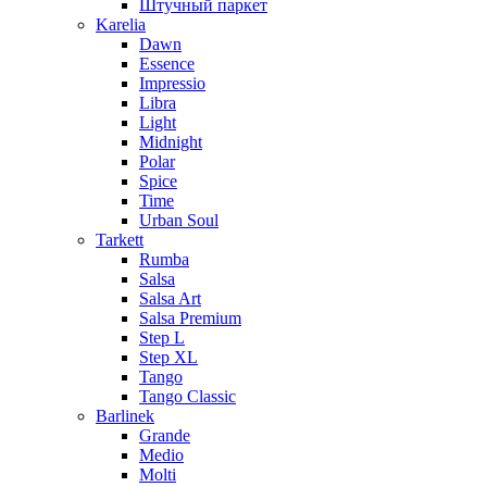
Штучный паркет
Karelia
Dawn
Essence
Impressio
Libra
Light
Midnight
Polar
Spice
Time
Urban Soul
Tarkett
Rumba
Salsa
Salsa Art
Salsa Premium
Step L
Step XL
Tango
Tango Classic
Barlinek
Grande
Medio
Molti