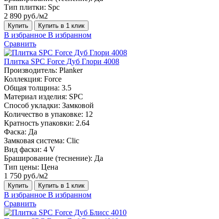
Тип плитки:
Spc
2 890 руб./м2
Купить
Купить в 1 клик
В избранное
В избранном
Сравнить
Плитка SPC Force Дуб Глори 4008
Производитель:
Planker
Коллекция:
Force
Общая толщина:
3.5
Материал изделия:
SPC
Способ укладки:
Замковой
Количество в упаковке:
12
Кратность упаковки:
2.64
Фаска:
Да
Замковая система:
Сlic
Вид фаски:
4 V
Браширование (теснение):
Да
Тип цены:
Цена
1 750 руб./м2
Купить
Купить в 1 клик
В избранное
В избранном
Сравнить