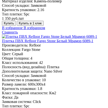
Материал изделия:
Камень-полимер
Способ укладки:
Замковой
Кратность упаковки:
2.16
Тип плитки:
Spc
1 350 руб./шт
Купить
Купить в 1 клик
В избранное
В избранном
Сравнить
Плитка ПВХ Refloor Fargo Stone Белый Мрамор 6089-1
Производитель:
Refloor
Коллекция:
Fargo Stone
Цвет:
Серый
Общая толщина:
4
Класс использования:
42
Полосность (вид дизайна):
Плитка
Дополнительная защита:
Nano Silver
Способ укладки:
Замковой
Количество в упаковке:
10
Размер ламели:
600х300х4
Кратность упаковки:
1.8
Класс пожарной опасности:
Км2
Фаска:
Да
Замковая система:
Click
Тип плитки:
Spc