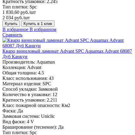
Кратность упаковки:
2.245
Тип плитки:
Spc
1 830.60 руб./шт
2 034 руб./шт
Купить
Купить в 1 клик
В избранное
В избранном
Сравнить
Кварц виниловый ламинат Advant SPC Aquamax Advant 68087
Дуб Канкун
Производитель:
Aquamax
Коллекция:
Advant
Общая толщина:
4.5
Класс использования:
43
Материал изделия:
SPC
Способ укладки:
Замковой
Количество в упаковке:
12
Кратность упаковки:
2.211
Класс пожарной опасности:
Км2
Фаска:
Да
Замковая система:
Uniclic
Вид фаски:
4 V
Браширование (теснение):
Да
Тип плитки:
Spc