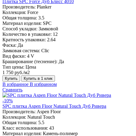
Плитка SPC Force Дуб Блисс 4010
Производитель:
Planker
Коллекция:
Force
Общая толщина:
3.5
Материал изделия:
SPC
Способ укладки:
Замковой
Количество в упаковке:
12
Кратность упаковки:
2.64
Фаска:
Да
Замковая система:
Сlic
Вид фаски:
4 V
Браширование (теснение):
Да
Тип цены:
Цена
1 750 руб./м2
Купить
Купить в 1 клик
В избранное
В избранном
Сравнить
-10%
SPC плитка Aspen Floor Natural Touch Дуб Ривера
Производитель:
Aspen Floor
Коллекция:
Natural Touch
Общая толщина:
5.5
Класс использования:
43
Материал изделия:
Камень-полимер