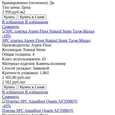
Браширование (теснение):
Да
Тип цены:
Цена
2 950 руб./м2
Купить
Купить в 1 клик
В избранное
В избранном
Сравнить
-10%
SPC плитка Aspen Floor Natural Stone Тадж-Махал
Производитель:
Aspen Floor
Коллекция:
Natural Stone
Общая толщина:
4
Класс использования:
43
Материал изделия:
Камень-полимер
Способ укладки:
Замковой
Кратность упаковки:
1.861
2 305.80 руб./шт
2 562 руб./шт
Купить
Купить в 1 клик
В избранное
В избранном
Сравнить
-43%
Плитка SPC Aquafloor Quartz AF3508QV