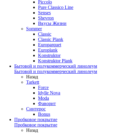
Piccolo
Pure Classico Line
Senses
Shevron
Вкусы Жизни
Sommer
Classic
Classic Plank
Europarquet
Europlank
Konstruktor
Konstruktor Plank
Бытовой и полукоммерческий линолеум
Бытовой и полукоммерческий линолеум
Назад
Tarkett
Force
Idylle Nova
Moda
Фаворит
Синтерос
Bonus
Пробковое покрытие
Пробковое покрытие
Назад