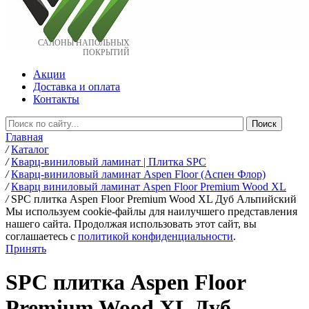
САЛОНЫ НАПОЛЬНЫХ
ПОКРЫТИЙ
Акции
Доставка и оплата
Контакты
Главная
/
Каталог
/
Кварц-виниловый ламинат | Плитка SPC
/
Кварц-виниловый ламинат Aspen Floor (Аспен Флор)
/
Кварц виниловый ламинат Aspen Floor Premium Wood XL
/
SPC плитка Aspen Floor Premium Wood XL Дуб Альпийский
Мы используем cookie-файлы для наилучшего представления
нашего сайта. Продолжая использовать этот сайт, вы
соглашаетесь c
политикой конфиденциальности
.
Принять
SPC плитка Aspen Floor
Premium Wood XL Дуб