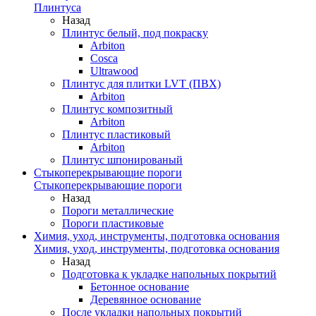
Плинтуса
Назад
Плинтус белый, под покраску
Arbiton
Cosca
Ultrawood
Плинтус для плитки LVT (ПВХ)
Arbiton
Плинтус композитный
Arbiton
Плинтус пластиковый
Arbiton
Плинтус шпонированый
Стыкоперекрывающие пороги
Стыкоперекрывающие пороги
Назад
Пороги металлические
Пороги пластиковые
Химия, уход, инструменты, подготовка основания
Химия, уход, инструменты, подготовка основания
Назад
Подготовка к укладке напольных покрытий
Бетонное основание
Деревянное основание
После укладки напольных покрытий