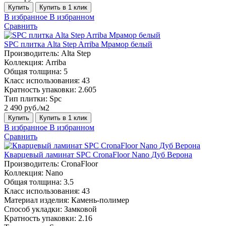
Купить
Купить в 1 клик
В избранное
В избранном
Сравнить
SPC плитка Alta Step Arriba Мрамор белый
Производитель:
Alta Step
Коллекция:
Arriba
Общая толщина:
5
Класс использования:
43
Кратность упаковки:
2.605
Тип плитки:
Spc
2 490 руб./м2
Купить
Купить в 1 клик
В избранное
В избранном
Сравнить
Кварцевый ламинат SPC CronaFloor Nano Дуб Верона
Производитель:
CronaFloor
Коллекция:
Nano
Общая толщина:
3.5
Класс использования:
43
Материал изделия:
Камень-полимер
Способ укладки:
Замковой
Кратность упаковки:
2.16