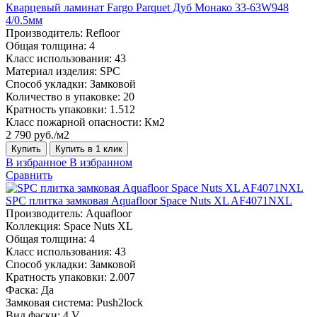
Кварцевый ламинат Fargo Parquet Дуб Монако 33-63W948
4/0.5мм
Производитель:
Refloor
Общая толщина:
4
Класс использования:
43
Материал изделия:
SPC
Способ укладки:
Замковой
Количество в упаковке:
20
Кратность упаковки:
1.512
Класс пожарной опасности:
Км2
2 790 руб./м2
Купить
Купить в 1 клик
В избранное
В избранном
Сравнить
SPC плитка замковая Aquafloor Space Nuts XL AF4071NXL
Производитель:
Aquafloor
Коллекция:
Space Nuts XL
Общая толщина:
4
Класс использования:
43
Способ укладки:
Замковой
Кратность упаковки:
2.007
Фаска:
Да
Замковая система:
Push2lock
Вид фаски:
4 V