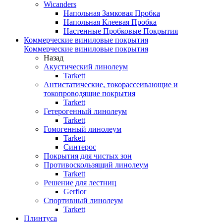
Wicanders
Напольная Замковая Пробка
Напольная Клеевая Пробка
Настенные Пробковые Покрытия
Коммерческие виниловые покрытия
Коммерческие виниловые покрытия
Назад
Акустический линолеум
Tarkett
Антистатические, токорассеивающие и
токопроводящие покрытия
Tarkett
Гетерогенный линолеум
Tarkett
Гомогенный линолеум
Tarkett
Синтерос
Покрытия для чистых зон
Противоскользящий линолеум
Tarkett
Решение для лестниц
Gerflor
Спортивный линолеум
Tarkett
Плинтуса