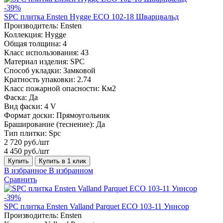
-39%
SPC плитка Ensten Hygge ECO 102-18 Шварцвальд
Производитель:
Ensten
Коллекция:
Hygge
Общая толщина:
4
Класс использования:
43
Материал изделия:
SPC
Способ укладки:
Замковой
Кратность упаковки:
2.74
Класс пожарной опасности:
Км2
Фаска:
Да
Вид фаски:
4 V
Формат доски:
Прямоугольник
Браширование (теснение):
Да
Тип плитки:
Spc
2 720 руб./шт
4 450 руб./шт
Купить
Купить в 1 клик
В избранное
В избранном
Сравнить
-39%
SPC плитка Ensten Valland Parquet ECO 103-11 Уинсор
Производитель:
Ensten