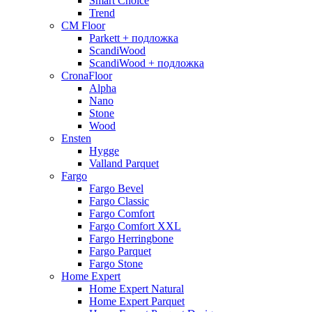
Smart Choice
Trend
CM Floor
Parkett + подложка
ScandiWood
ScandiWood + подложка
CronaFloor
Alpha
Nano
Stone
Wood
Ensten
Hygge
Valland Parquet
Fargo
Fargo Bevel
Fargo Classic
Fargo Comfort
Fargo Comfort XXL
Fargo Herringbone
Fargo Parquet
Fargo Stone
Home Expert
Home Expert Natural
Home Expert Parquet