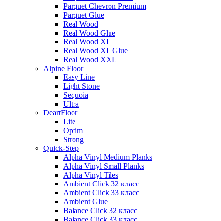
Parquet Chevron Premium
Parquet Glue
Real Wood
Real Wood Glue
Real Wood XL
Real Wood XL Glue
Real Wood XXL
Alpine Floor
Easy Line
Light Stone
Sequoia
Ultra
DeartFloor
Lite
Optim
Strong
Quick-Step
Alpha Vinyl Medium Planks
Alpha Vinyl Small Planks
Alpha Vinyl Tiles
Ambient Click 32 класс
Ambient Click 33 класс
Ambient Glue
Balance Click 32 класс
Balance Click 33 класс