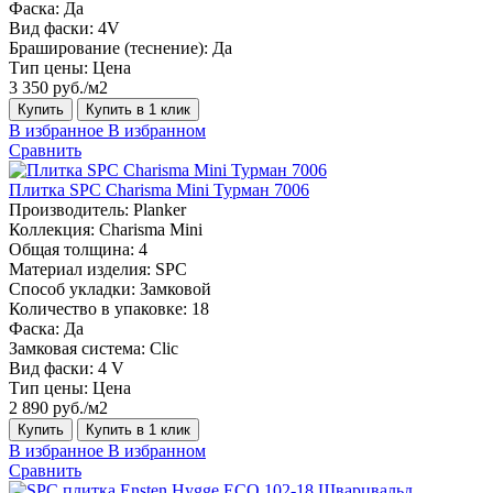
Фаска:
Да
Вид фаски:
4V
Браширование (теснение):
Да
Тип цены:
Цена
3 350 руб./м2
Купить
Купить в 1 клик
В избранное
В избранном
Сравнить
Плитка SPC Charisma Mini Турман 7006
Производитель:
Planker
Коллекция:
Charisma Mini
Общая толщина:
4
Материал изделия:
SPC
Способ укладки:
Замковой
Количество в упаковке:
18
Фаска:
Да
Замковая система:
Сlic
Вид фаски:
4 V
Тип цены:
Цена
2 890 руб./м2
Купить
Купить в 1 клик
В избранное
В избранном
Сравнить