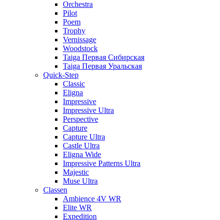
Orchestra
Pilot
Poem
Trophy
Vernissage
Woodstock
Taiga Первая Сибирская
Taiga Первая Уральская
Quick-Step
Classic
Eligna
Impressive
Impressive Ultra
Perspective
Capture
Capture Ultra
Castle Ultra
Eligna Wide
Impressive Patterns Ultra
Majestic
Muse Ultra
Classen
Ambience 4V WR
Elite WR
Expedition