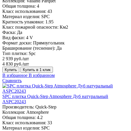
Коллекция:
Valland Parquet
Общая толщина:
4
Класс использования:
43
Материал изделия:
SPC
Кратность упаковки:
1.95
Класс пожарной опасности:
Км2
Фаска:
Да
Вид фаски:
4 V
Формат доски:
Прямоугольник
Браширование (теснение):
Да
Тип плитки:
Spc
2 939 руб./шт
4 830 руб./шт
Купить
Купить в 1 клик
В избранное
В избранном
Сравнить
SPC плитка Quick-Step Atmosphere Дуб натуральный
ASPC20243
Производитель:
Quick-Step
Коллекция:
Atmosphere
Общая толщина:
4.2
Класс использования:
33
Материал изделия:
SPC