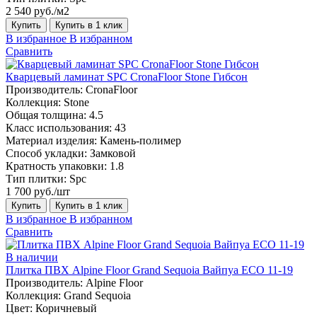
2 540 руб./м2
Купить
Купить в 1 клик
В избранное
В избранном
Сравнить
Кварцевый ламинат SPC CronaFloor Stone Гибсон
Производитель:
CronaFloor
Коллекция:
Stone
Общая толщина:
4.5
Класс использования:
43
Материал изделия:
Камень-полимер
Способ укладки:
Замковой
Кратность упаковки:
1.8
Тип плитки:
Spc
1 700 руб./шт
Купить
Купить в 1 клик
В избранное
В избранном
Сравнить
В наличии
Плитка ПВХ Alpine Floor Grand Sequoia Вайпуа ECO 11-19
Производитель:
Alpine Floor
Коллекция:
Grand Sequoia
Цвет:
Коричневый