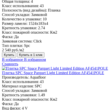
Общая толщина:
4
Класс использования:
43
Полосность (вид дизайна):
Планка
Способ укладки:
Замковой
Количество в упаковке:
10
Размер ламели:
1524х183х4
Кратность упаковки:
2.74
Класс пожарной опасности:
Км2
Фаска:
Да
Замковая система:
Click
Тип плитки:
Spc
2 540 руб./м2
Купить
Купить в 1 клик
В избранное
В избранном
Сравнить
Плитка SPC Space Parquet Light Limited Edition AF4541PQLE
Производитель:
Aquafloor
Класс использования:
43
Материал изделия:
SPC
Способ укладки:
Замковой
Кратность упаковки:
1.49
Класс пожарной опасности:
Км2
Фаска:
Да
Вид фаски:
4 V