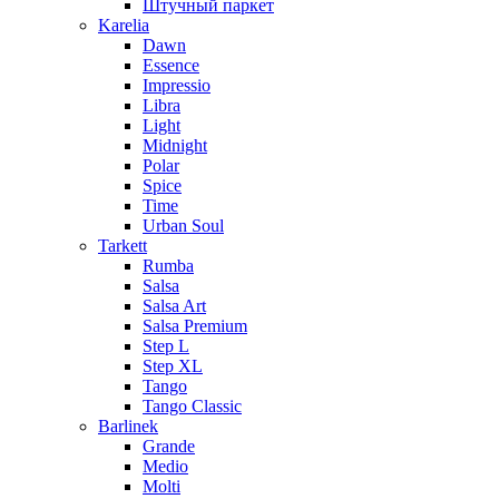
Штучный паркет
Karelia
Dawn
Essence
Impressio
Libra
Light
Midnight
Polar
Spice
Time
Urban Soul
Tarkett
Rumba
Salsa
Salsa Art
Salsa Premium
Step L
Step XL
Tango
Tango Classic
Barlinek
Grande
Medio
Molti