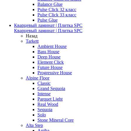
Balance Glue
Pulse Click 32 класс
Pulse Click 33 класс
Pulse Glue
Кварцевый ламинат | Плитка SPC
Кварцевый ламинат | Плитка SPC
Назад
Tarkett
Ambient House
Bass House
Deep House
Element Click
Future House
Progressive House
Alpine Floor
Classic
Grand Sequoia
Intense
Parquet Light
Real Wood
Sequoia
Solo
Stone Mineral Core
Alta Step
Arriba