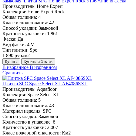
Замковая плитка SPC Home Expert Rock 9106 Almond фаска
Производитель:
Home Expert
Коллекция:
Home Expert Rock
Общая толщина:
4
Класс использования:
42
Способ укладки:
Замковой
Кратность упаковки:
1.861
Фаска:
Да
Вид фаски:
4 V
Тип плитки:
Spc
1 890 руб./м2
Купить
Купить в 1 клик
В избранное
В избранном
Сравнить
Плитка SPC Space Select XL AF4086SXL
Производитель:
Aquafloor
Коллекция:
Space Select XL
Общая толщина:
5
Класс использования:
43
Материал изделия:
SPC
Способ укладки:
Замковой
Количество в упаковке:
6
Кратность упаковки:
2.007
Класс пожарной опасности:
Км2