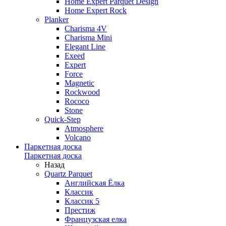
Home Expert Parquet Design
Home Expert Rock
Planker
Charisma 4V
Charisma Mini
Elegant Line
Exeed
Expert
Force
Magnetic
Rockwood
Rococo
Stone
Quick-Step
Atmosphere
Volcano
Паркетная доска
Паркетная доска
Назад
Quartz Parquet
Английская Ёлка
Классик
Классик 5
Престиж
Французская елка