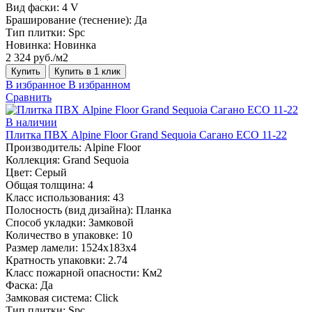
Вид фаски:
4 V
Браширование (теснение):
Да
Тип плитки:
Spc
Новинка:
Новинка
2 324 руб./м2
Купить
Купить в 1 клик
В избранное
В избранном
Сравнить
В наличии
Плитка ПВХ Alpine Floor Grand Sequoia Сагано ECO 11-22
Производитель:
Alpine Floor
Коллекция:
Grand Sequoia
Цвет:
Серый
Общая толщина:
4
Класс использования:
43
Полосность (вид дизайна):
Планка
Способ укладки:
Замковой
Количество в упаковке:
10
Размер ламели:
1524х183х4
Кратность упаковки:
2.74
Класс пожарной опасности:
Км2
Фаска:
Да
Замковая система:
Click
Тип плитки:
Spc