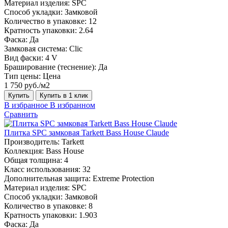
Материал изделия:
SPC
Способ укладки:
Замковой
Количество в упаковке:
12
Кратность упаковки:
2.64
Фаска:
Да
Замковая система:
Сlic
Вид фаски:
4 V
Браширование (теснение):
Да
Тип цены:
Цена
1 750 руб./м2
Купить
Купить в 1 клик
В избранное
В избранном
Сравнить
Плитка SPC замковая Tarkett Bass House Claude
Производитель:
Tarkett
Коллекция:
Bass House
Общая толщина:
4
Класс использования:
32
Дополнительная защита:
Extreme Protection
Материал изделия:
SPC
Способ укладки:
Замковой
Количество в упаковке:
8
Кратность упаковки:
1.903
Фаска:
Да