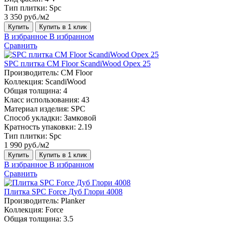
Тип плитки:
Spc
3 350 руб./м2
Купить
Купить в 1 клик
В избранное
В избранном
Сравнить
SPC плитка CM Floor ScandiWood Орех 25
Производитель:
CM Floor
Коллекция:
ScandiWood
Общая толщина:
4
Класс использования:
43
Материал изделия:
SPC
Способ укладки:
Замковой
Кратность упаковки:
2.19
Тип плитки:
Spc
1 990 руб./м2
Купить
Купить в 1 клик
В избранное
В избранном
Сравнить
Плитка SPC Force Дуб Глори 4008
Производитель:
Planker
Коллекция:
Force
Общая толщина:
3.5