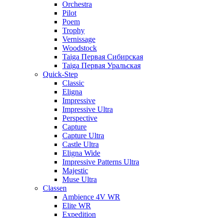
Orchestra
Pilot
Poem
Trophy
Vernissage
Woodstock
Taiga Первая Сибирская
Taiga Первая Уральская
Quick-Step
Classic
Eligna
Impressive
Impressive Ultra
Perspective
Capture
Capture Ultra
Castle Ultra
Eligna Wide
Impressive Patterns Ultra
Majestic
Muse Ultra
Classen
Ambience 4V WR
Elite WR
Expedition