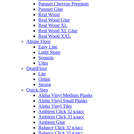
Parquet Chevron Premium
Parquet Glue
Real Wood
Real Wood Glue
Real Wood XL
Real Wood XL Glue
Real Wood XXL
Alpine Floor
Easy Line
Light Stone
Sequoia
Ultra
DeartFloor
Lite
Optim
Strong
Quick-Step
Alpha Vinyl Medium Planks
Alpha Vinyl Small Planks
Alpha Vinyl Tiles
Ambient Click 32 класс
Ambient Click 33 класс
Ambient Glue
Balance Click 32 класс
Balance Click 33 класс