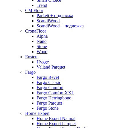
Smart Choice
Trend
CM Floor
Parkett + подложка
ScandiWood
ScandiWood + подложка
CronaFloor
Alpha
Nano
Stone
Wood
Ensten
Hygge
Valland Parquet
Fargo
Fargo Bevel
Fargo Classic
Fargo Comfort
Fargo Comfort XXL
Fargo Herringbone
Fargo Parquet
Fargo Stone
Home Expert
Home Expert Natural
Home Expert Parquet