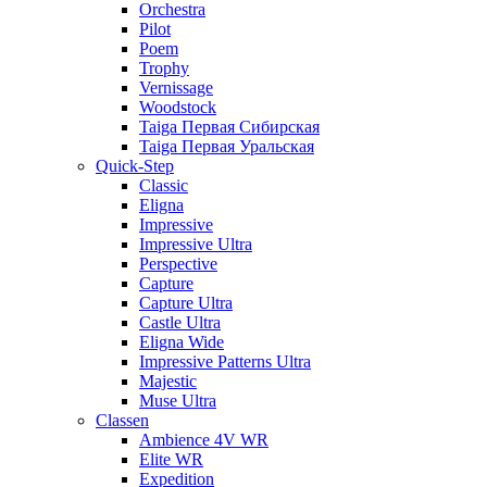
Orchestra
Pilot
Poem
Trophy
Vernissage
Woodstock
Taiga Первая Сибирская
Taiga Первая Уральская
Quick-Step
Classic
Eligna
Impressive
Impressive Ultra
Perspective
Capture
Capture Ultra
Castle Ultra
Eligna Wide
Impressive Patterns Ultra
Majestic
Muse Ultra
Classen
Ambience 4V WR
Elite WR
Expedition