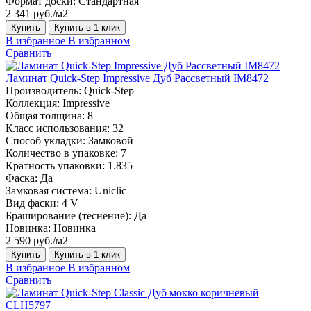
Формат доски:
Стандартная
2 341 руб./м2
Купить
Купить в 1 клик
В избранное
В избранном
Сравнить
Ламинат Quick-Step Impressive Дуб Рассветный IM8472
Производитель:
Quick-Step
Коллекция:
Impressive
Общая толщина:
8
Класс использования:
32
Способ укладки:
Замковой
Количество в упаковке:
7
Кратность упаковки:
1.835
Фаска:
Да
Замковая система:
Uniclic
Вид фаски:
4 V
Браширование (теснение):
Да
Новинка:
Новинка
2 590 руб./м2
Купить
Купить в 1 клик
В избранное
В избранном
Сравнить