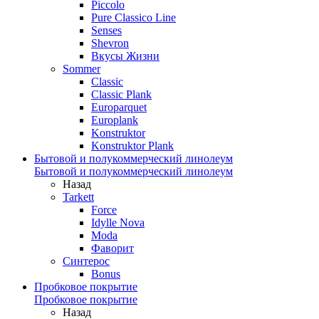
Piccolo
Pure Classico Line
Senses
Shevron
Вкусы Жизни
Sommer
Classic
Classic Plank
Europarquet
Europlank
Konstruktor
Konstruktor Plank
Бытовой и полукоммерческий линолеум
Бытовой и полукоммерческий линолеум
Назад
Tarkett
Force
Idylle Nova
Moda
Фаворит
Синтерос
Bonus
Пробковое покрытие
Пробковое покрытие
Назад