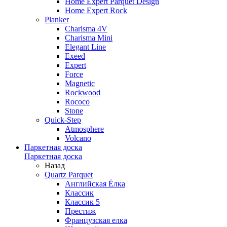
Home Expert Parquet Design
Home Expert Rock
Planker
Charisma 4V
Charisma Mini
Elegant Line
Exeed
Expert
Force
Magnetic
Rockwood
Rococo
Stone
Quick-Step
Atmosphere
Volcano
Паркетная доска
Паркетная доска
Назад
Quartz Parquet
Английская Ёлка
Классик
Классик 5
Престиж
Французская елка