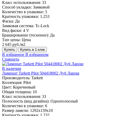
Класс использования:
33
Способ укладки:
Замковой
Количество в упаковке:
5
Кратность упаковки:
1.253
Фаска:
Да
Замковая система:
Tc-Lock
Вид фаски:
4 V
Браширование (теснение):
Да
Тип цены:
Цена
2 645 руб./м2
Купить
Купить в 1 клик
В избранное
В избранном
Сравнить
В наличии
Ламинат Tarkett Pilot 504418002 Дуб Ларош
Производитель:
Tarkett
Коллекция:
Pilot
Цвет:
Коричневый
Общая толщина:
10
Класс использования:
33
Полосность (вид дизайна):
Однополосный
Количество в упаковке:
6
Размер ламели:
1292x159х10
Кратность упаковки:
1.232