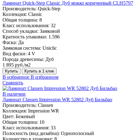
Ламинат Quick-Step Classic Дуб мокко коричневый CLH5797
Производитель:
Quick-Step
Коллекция:
Classic
Общая толщина:
8
Класс использования:
32
Способ укладки:
Замковой
Кратность упаковки:
1.596
Фаска:
Да
Замковая система:
Uniclic
Вид фаски:
4 V
Порода древесины:
Дуб
1 895 руб./м2
Купить
Купить в 1 клик
В избранное
В избранном
Сравнить
В наличии
Ламинат Classen Impression WR 52802 Дуб Бильбао
Производитель:
Classen
Коллекция:
Impression WR
Цвет:
Бежевый
Общая толщина:
10
Класс использования:
33
Полосность (вид дизайна):
Однополосный
Количество в упаковке:
8