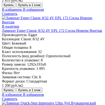
2 453 руб./м2
Купить
Купить в 1 клик
В избранное
В избранном
Сравнить
В наличии
Ламинат Egger Classic 8/32 4V EPL 172 Сосна Инвери Винтаж
Производитель:
Egger
Коллекция:
Classic 8/32 4V
Цвет:
Бежевый
Общая толщина:
8
Класс использования:
32
Полосность (вид дизайна):
Однополосный
Количество в упаковке:
8
Размер ламели:
1292х193х8
Кратность упаковки:
1.995
Фаска:
Нет
Замковая система:
Clic It
Формат доски:
Стандартная
1 200 руб./м2
Купить
Купить в 1 клик
В избранное
В избранном
Сравнить