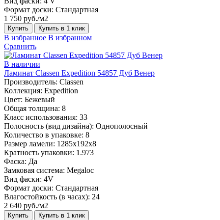
Вид фаски:
4 V
Формат доски:
Стандартная
1 750 руб./м2
Купить
Купить в 1 клик
В избранное
В избранном
Сравнить
В наличии
Ламинат Classen Expedition 54857 Дуб Венер
Производитель:
Classen
Коллекция:
Expedition
Цвет:
Бежевый
Общая толщина:
8
Класс использования:
33
Полосность (вид дизайна):
Однополосный
Количество в упаковке:
8
Размер ламели:
1285х192х8
Кратность упаковки:
1.973
Фаска:
Да
Замковая система:
Megaloc
Вид фаски:
4V
Формат доски:
Стандартная
Влагостойкость (в часах):
24
2 640 руб./м2
Купить
Купить в 1 клик