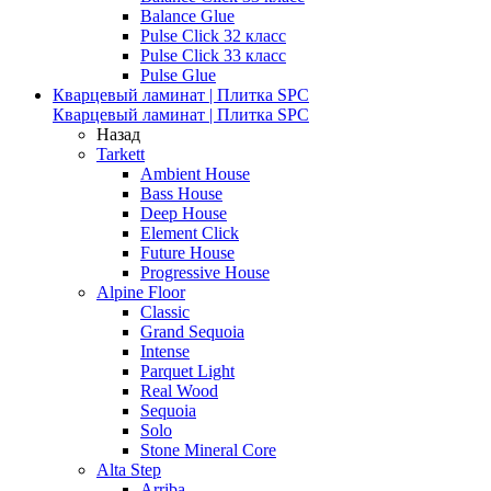
Balance Glue
Pulse Click 32 класс
Pulse Click 33 класс
Pulse Glue
Кварцевый ламинат | Плитка SPC
Кварцевый ламинат | Плитка SPC
Назад
Tarkett
Ambient House
Bass House
Deep House
Element Click
Future House
Progressive House
Alpine Floor
Classic
Grand Sequoia
Intense
Parquet Light
Real Wood
Sequoia
Solo
Stone Mineral Core
Alta Step
Arriba