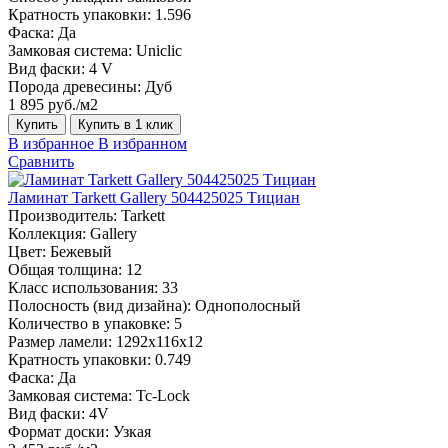
Кратность упаковки:
1.596
Фаска:
Да
Замковая система:
Uniclic
Вид фаски:
4 V
Порода древесины:
Дуб
1 895 руб./м2
Купить
Купить в 1 клик
В избранное
В избранном
Сравнить
Ламинат Tarkett Gallery 504425025 Тициан
Производитель:
Tarkett
Коллекция:
Gallery
Цвет:
Бежевый
Общая толщина:
12
Класс использования:
33
Полосность (вид дизайна):
Однополосный
Количество в упаковке:
5
Размер ламели:
1292х116х12
Кратность упаковки:
0.749
Фаска:
Да
Замковая система:
Tc-Lock
Вид фаски:
4V
Формат доски:
Узкая