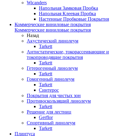
Wicanders
Напольная Замковая Пробка
Напольная Клеевая Пробка
Настенные Пробковые Покрытия
Коммерческие виниловые покрытия
Коммерческие виниловые покрытия
Назад
Акустический линолеум
Tarkett
Антистатические, токорассеивающие и
токопроводящие покрытия
Tarkett
Гетерогенный линолеум
Tarkett
Гомогенный линолеум
Tarkett
Синтерос
Покрытия для чистых зон
Противоскользящий линолеум
Tarkett
Решение для лестниц
Gerflor
Спортивный линолеум
Tarkett
Плинтуса