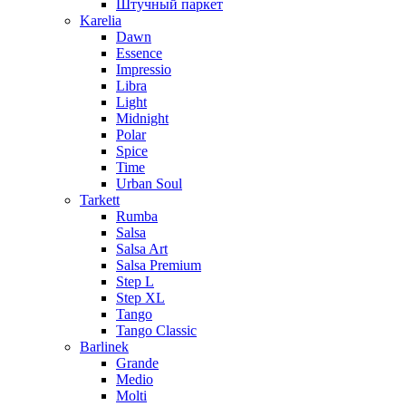
Штучный паркет
Karelia
Dawn
Essence
Impressio
Libra
Light
Midnight
Polar
Spice
Time
Urban Soul
Tarkett
Rumba
Salsa
Salsa Art
Salsa Premium
Step L
Step XL
Tango
Tango Classic
Barlinek
Grande
Medio
Molti