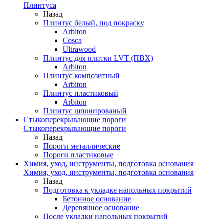
Плинтуса
Назад
Плинтус белый, под покраску
Arbiton
Cosca
Ultrawood
Плинтус для плитки LVT (ПВХ)
Arbiton
Плинтус композитный
Arbiton
Плинтус пластиковый
Arbiton
Плинтус шпонированый
Стыкоперекрывающие пороги
Стыкоперекрывающие пороги
Назад
Пороги металлические
Пороги пластиковые
Химия, уход, инструменты, подготовка основания
Химия, уход, инструменты, подготовка основания
Назад
Подготовка к укладке напольных покрытий
Бетонное основание
Деревянное основание
После укладки напольных покрытий