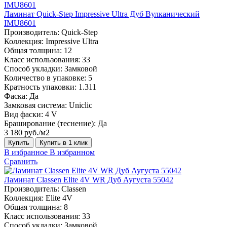
Ламинат Quick-Step Impressive Ultra Дуб Вулканический
IMU8601
Производитель:
Quick-Step
Коллекция:
Impressive Ultra
Общая толщина:
12
Класс использования:
33
Способ укладки:
Замковой
Количество в упаковке:
5
Кратность упаковки:
1.311
Фаска:
Да
Замковая система:
Uniclic
Вид фаски:
4 V
Браширование (теснение):
Да
3 180 руб./м2
Купить
Купить в 1 клик
В избранное
В избранном
Сравнить
Ламинат Classen Elite 4V WR Дуб Аугуста 55042
Производитель:
Classen
Коллекция:
Elite 4V
Общая толщина:
8
Класс использования:
33
Способ укладки:
Замковой