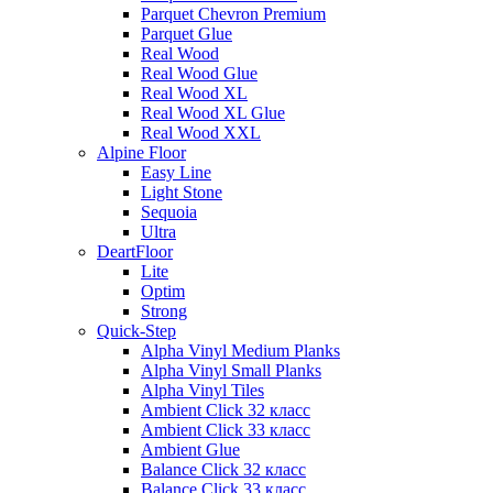
Parquet Chevron Premium
Parquet Glue
Real Wood
Real Wood Glue
Real Wood XL
Real Wood XL Glue
Real Wood XXL
Alpine Floor
Easy Line
Light Stone
Sequoia
Ultra
DeartFloor
Lite
Optim
Strong
Quick-Step
Alpha Vinyl Medium Planks
Alpha Vinyl Small Planks
Alpha Vinyl Tiles
Ambient Click 32 класс
Ambient Click 33 класс
Ambient Glue
Balance Click 32 класс
Balance Click 33 класс