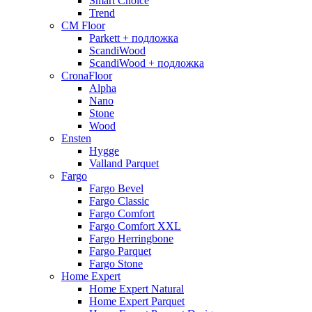
Smart Choice
Trend
CM Floor
Parkett + подложка
ScandiWood
ScandiWood + подложка
CronaFloor
Alpha
Nano
Stone
Wood
Ensten
Hygge
Valland Parquet
Fargo
Fargo Bevel
Fargo Classic
Fargo Comfort
Fargo Comfort XXL
Fargo Herringbone
Fargo Parquet
Fargo Stone
Home Expert
Home Expert Natural
Home Expert Parquet