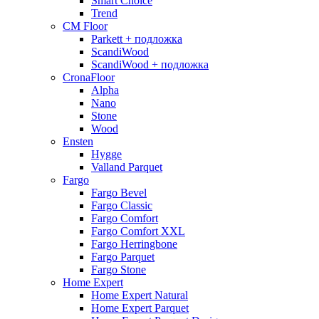
Smart Choice
Trend
CM Floor
Parkett + подложка
ScandiWood
ScandiWood + подложка
CronaFloor
Alpha
Nano
Stone
Wood
Ensten
Hygge
Valland Parquet
Fargo
Fargo Bevel
Fargo Classic
Fargo Comfort
Fargo Comfort XXL
Fargo Herringbone
Fargo Parquet
Fargo Stone
Home Expert
Home Expert Natural
Home Expert Parquet