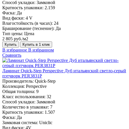
Способ укладки:
Замковой
Кратность упаковки:
2.159
Фаска:
Да
Вид фаски:
4 V
Влагостойкость (в часах):
24
Браширование (теснение):
Да
Тип цены:
Цена
2 805 руб./м2
Купить
Купить в 1 клик
В избранное
В избранном
Сравнить
Ламинат Quick-Step Perspective Дуб итальянский светло-серый
пэтчворк PER3831P
Производитель:
Quick-Step
Коллекция:
Perspective
Общая толщина:
9
Класс использования:
32
Способ укладки:
Замковой
Количество в упаковке:
7
Кратность упаковки:
1.507
Фаска:
Да
Замковая система:
Uniclic
Вид фаски:
4V