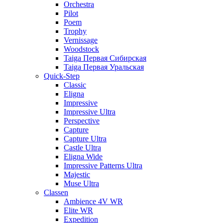
Orchestra
Pilot
Poem
Trophy
Vernissage
Woodstock
Taiga Первая Сибирская
Taiga Первая Уральская
Quick-Step
Classic
Eligna
Impressive
Impressive Ultra
Perspective
Capture
Capture Ultra
Castle Ultra
Eligna Wide
Impressive Patterns Ultra
Majestic
Muse Ultra
Classen
Ambience 4V WR
Elite WR
Expedition