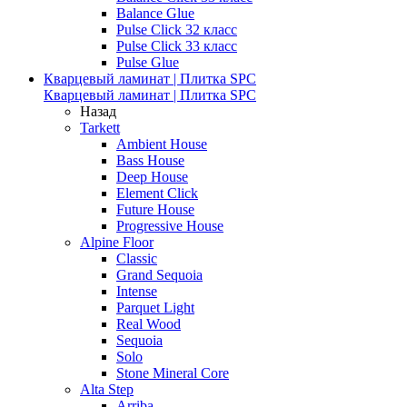
Balance Glue
Pulse Click 32 класс
Pulse Click 33 класс
Pulse Glue
Кварцевый ламинат | Плитка SPC
Кварцевый ламинат | Плитка SPC
Назад
Tarkett
Ambient House
Bass House
Deep House
Element Click
Future House
Progressive House
Alpine Floor
Classic
Grand Sequoia
Intense
Parquet Light
Real Wood
Sequoia
Solo
Stone Mineral Core
Alta Step
Arriba