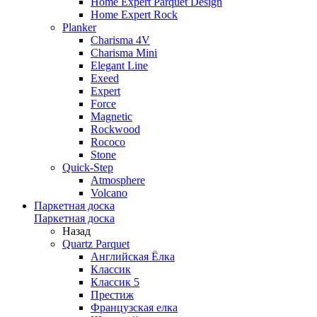
Home Expert Parquet Design
Home Expert Rock
Planker
Charisma 4V
Charisma Mini
Elegant Line
Exeed
Expert
Force
Magnetic
Rockwood
Rococo
Stone
Quick-Step
Atmosphere
Volcano
Паркетная доска
Паркетная доска
Назад
Quartz Parquet
Английская Ёлка
Классик
Классик 5
Престиж
Французская елка