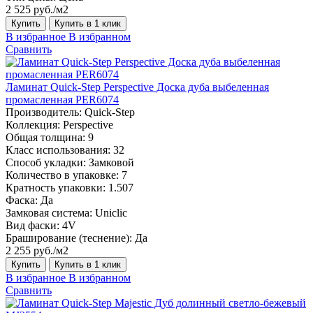
2 525 руб./м2
Купить
Купить в 1 клик
В избранное
В избранном
Сравнить
Ламинат Quick-Step Perspective Доска дуба выбеленная
промасленная PER6074
Производитель:
Quick-Step
Коллекция:
Perspective
Общая толщина:
9
Класс использования:
32
Способ укладки:
Замковой
Количество в упаковке:
7
Кратность упаковки:
1.507
Фаска:
Да
Замковая система:
Uniclic
Вид фаски:
4V
Браширование (теснение):
Да
2 255 руб./м2
Купить
Купить в 1 клик
В избранное
В избранном
Сравнить