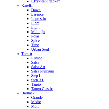
Штучный паркет
Karelia
Dawn
Essence
Impressio
Libra
Light
Midnight
Polar
Spice
Time
Urban Soul
Tarkett
Rumba
Salsa
Salsa Art
Salsa Premium
Step L
Step XL
Tango
Tango Classic
Barlinek
Grande
Medio
Molti