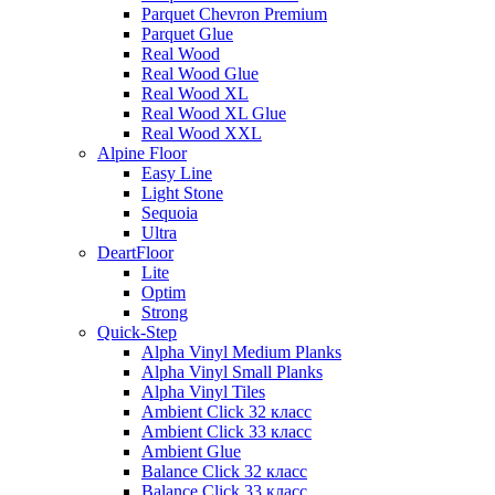
Parquet Chevron Premium
Parquet Glue
Real Wood
Real Wood Glue
Real Wood XL
Real Wood XL Glue
Real Wood XXL
Alpine Floor
Easy Line
Light Stone
Sequoia
Ultra
DeartFloor
Lite
Optim
Strong
Quick-Step
Alpha Vinyl Medium Planks
Alpha Vinyl Small Planks
Alpha Vinyl Tiles
Ambient Click 32 класс
Ambient Click 33 класс
Ambient Glue
Balance Click 32 класс
Balance Click 33 класс