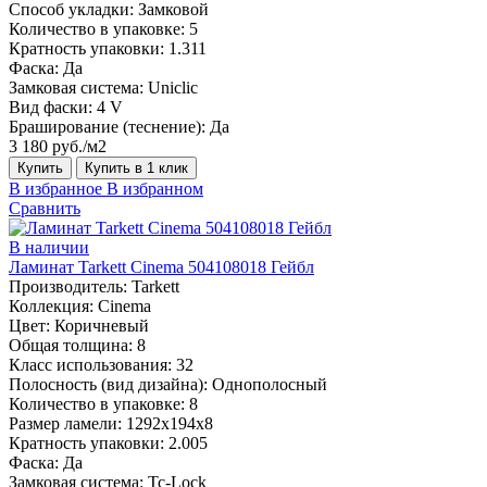
Способ укладки:
Замковой
Количество в упаковке:
5
Кратность упаковки:
1.311
Фаска:
Да
Замковая система:
Uniclic
Вид фаски:
4 V
Браширование (теснение):
Да
3 180 руб./м2
Купить
Купить в 1 клик
В избранное
В избранном
Сравнить
В наличии
Ламинат Tarkett Cinema 504108018 Гейбл
Производитель:
Tarkett
Коллекция:
Cinema
Цвет:
Коричневый
Общая толщина:
8
Класс использования:
32
Полосность (вид дизайна):
Однополосный
Количество в упаковке:
8
Размер ламели:
1292х194х8
Кратность упаковки:
2.005
Фаска:
Да
Замковая система:
Tc-Lock