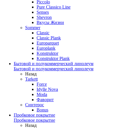
Piccolo
Pure Classico Line
Senses
Shevron
Вкусы Жизни
Sommer
Classic
Classic Plank
Europarquet
Europlank
Konstruktor
Konstruktor Plank
Бытовой и полукоммерческий линолеум
Бытовой и полукоммерческий линолеум
Назад
Tarkett
Force
Idylle Nova
Moda
Фаворит
Синтерос
Bonus
Пробковое покрытие
Пробковое покрытие
Назад