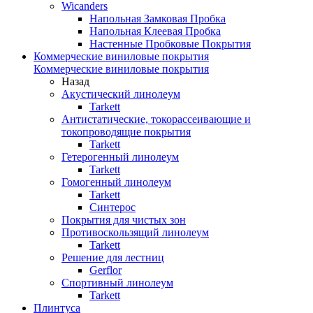
Wicanders
Напольная Замковая Пробка
Напольная Клеевая Пробка
Настенные Пробковые Покрытия
Коммерческие виниловые покрытия
Коммерческие виниловые покрытия
Назад
Акустический линолеум
Tarkett
Антистатические, токорассеивающие и
токопроводящие покрытия
Tarkett
Гетерогенный линолеум
Tarkett
Гомогенный линолеум
Tarkett
Синтерос
Покрытия для чистых зон
Противоскользящий линолеум
Tarkett
Решение для лестниц
Gerflor
Спортивный линолеум
Tarkett
Плинтуса