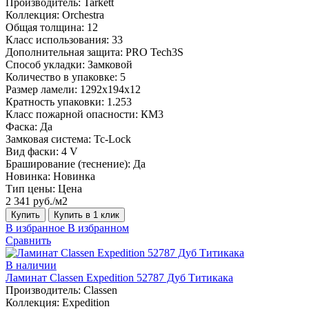
Производитель:
Tarkett
Коллекция:
Orchestra
Общая толщина:
12
Класс использования:
33
Дополнительная защита:
PRO Tech3S
Способ укладки:
Замковой
Количество в упаковке:
5
Размер ламели:
1292х194х12
Кратность упаковки:
1.253
Класс пожарной опасности:
КМ3
Фаска:
Да
Замковая система:
Tc-Lock
Вид фаски:
4 V
Браширование (теснение):
Да
Новинка:
Новинка
Тип цены:
Цена
2 341 руб./м2
Купить
Купить в 1 клик
В избранное
В избранном
Сравнить
В наличии
Ламинат Classen Expedition 52787 Дуб Титикака
Производитель:
Classen
Коллекция:
Expedition