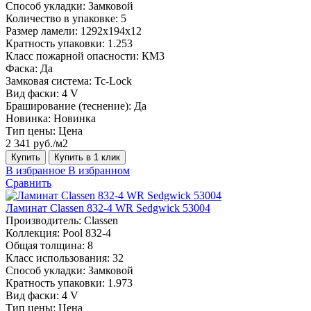
Способ укладки:
Замковой
Количество в упаковке:
5
Размер ламели:
1292х194х12
Кратность упаковки:
1.253
Класс пожарной опасности:
КМ3
Фаска:
Да
Замковая система:
Tc-Lock
Вид фаски:
4 V
Браширование (теснение):
Да
Новинка:
Новинка
Тип цены:
Цена
2 341 руб./м2
Купить
Купить в 1 клик
В избранное
В избранном
Сравнить
Ламинат Classen 832-4 WR Sedgwick 53004
Производитель:
Classen
Коллекция:
Pool 832-4
Общая толщина:
8
Класс использования:
32
Способ укладки:
Замковой
Кратность упаковки:
1.973
Вид фаски:
4 V
Тип цены:
Цена