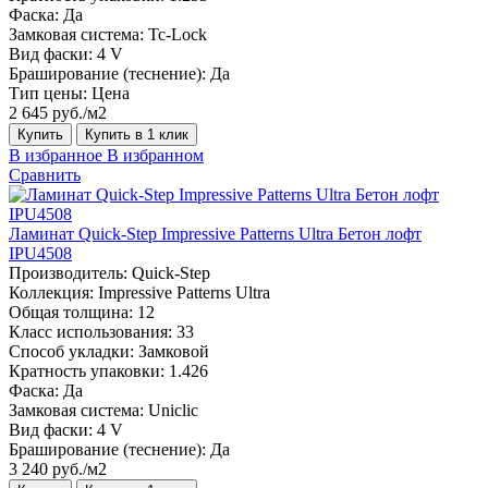
Фаска:
Да
Замковая система:
Tc-Lock
Вид фаски:
4 V
Браширование (теснение):
Да
Тип цены:
Цена
2 645 руб./м2
Купить
Купить в 1 клик
В избранное
В избранном
Сравнить
Ламинат Quick-Step Impressive Patterns Ultra Бетон лофт
IPU4508
Производитель:
Quick-Step
Коллекция:
Impressive Patterns Ultra
Общая толщина:
12
Класс использования:
33
Способ укладки:
Замковой
Кратность упаковки:
1.426
Фаска:
Да
Замковая система:
Uniclic
Вид фаски:
4 V
Браширование (теснение):
Да
3 240 руб./м2