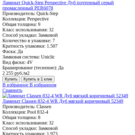
Ламинат Quick-Step Perspective Дуб почтенный серый
промасленный PER6078
Производитель:
Quick-Step
Коллекция:
Perspective
Общая толщина:
9
Класс использования:
32
Способ укладки:
Замковой
Количество в упаковке:
7
Кратность упаковки:
1.507
Фаска:
Да
Замковая система:
Uniclic
Вид фаски:
4V
Браширование (теснение):
Да
2 255 руб./м2
Купить
Купить в 1 клик
В избранное
В избранном
Сравнить
Ламинат Classen 832-4 WR Дуб мягкий коричневый 52349
Производитель:
Classen
Коллекция:
Pool 832-4
Общая толщина:
8
Класс использования:
32
Способ укладки:
Замковой
Кратность упаковки:
1.973