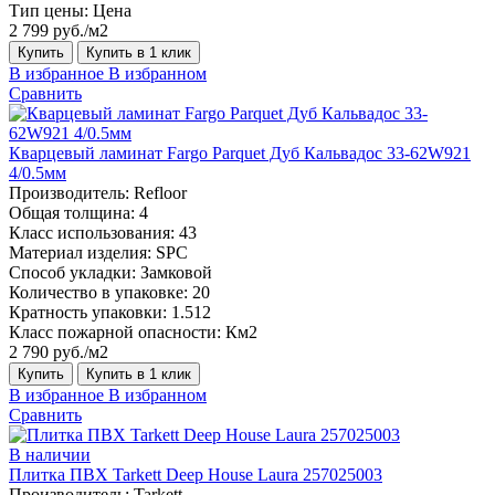
Тип цены:
Цена
2 799 руб./м2
Купить
Купить в 1 клик
В избранное
В избранном
Сравнить
Кварцевый ламинат Fargo Parquet Дуб Кальвадос 33-62W921
4/0.5мм
Производитель:
Refloor
Общая толщина:
4
Класс использования:
43
Материал изделия:
SPC
Способ укладки:
Замковой
Количество в упаковке:
20
Кратность упаковки:
1.512
Класс пожарной опасности:
Км2
2 790 руб./м2
Купить
Купить в 1 клик
В избранное
В избранном
Сравнить
В наличии
Плитка ПВХ Tarkett Deep House Laura 257025003
Производитель:
Tarkett