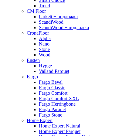
Smart Choice
Trend
CM Floor
Parkett + подложка
ScandiWood
ScandiWood + подложка
CronaFloor
Alpha
Nano
Stone
Wood
Ensten
Hygge
Valland Parquet
Fargo
Fargo Bevel
Fargo Classic
Fargo Comfort
Fargo Comfort XXL
Fargo Herringbone
Fargo Parquet
Fargo Stone
Home Expert
Home Expert Natural
Home Expert Parquet