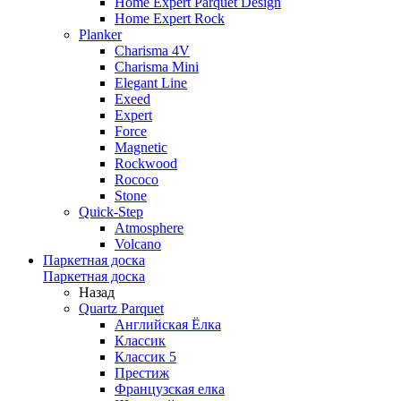
Home Expert Parquet Design
Home Expert Rock
Planker
Charisma 4V
Charisma Mini
Elegant Line
Exeed
Expert
Force
Magnetic
Rockwood
Rococo
Stone
Quick-Step
Atmosphere
Volcano
Паркетная доска
Паркетная доска
Назад
Quartz Parquet
Английская Ёлка
Классик
Классик 5
Престиж
Французская елка