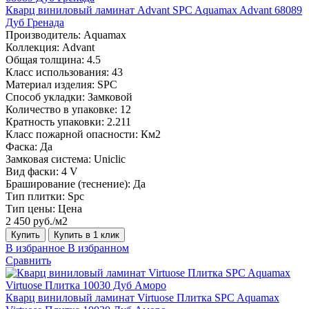
Кварц виниловый ламинат Advant SPC Aquamax Advant 68089
Дуб Гренада
Производитель:
Aquamax
Коллекция:
Advant
Общая толщина:
4.5
Класс использования:
43
Материал изделия:
SPC
Способ укладки:
Замковой
Количество в упаковке:
12
Кратность упаковки:
2.211
Класс пожарной опасности:
Км2
Фаска:
Да
Замковая система:
Uniclic
Вид фаски:
4 V
Браширование (теснение):
Да
Тип плитки:
Spc
Тип цены:
Цена
2 450 руб./м2
Купить
Купить в 1 клик
В избранное
В избранном
Сравнить
Кварц виниловый ламинат Virtuose Плитка SPC Aquamax