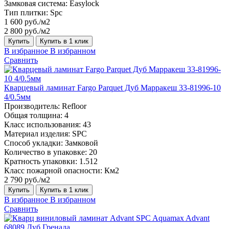
Замковая система:
Easylock
Тип плитки:
Spc
1 600 руб./м2
2 800 руб./м2
Купить
Купить в 1 клик
В избранное
В избранном
Сравнить
Кварцевый ламинат Fargo Parquet Дуб Марракеш 33-81996-10
4/0.5мм
Производитель:
Refloor
Общая толщина:
4
Класс использования:
43
Материал изделия:
SPC
Способ укладки:
Замковой
Количество в упаковке:
20
Кратность упаковки:
1.512
Класс пожарной опасности:
Км2
2 790 руб./м2
Купить
Купить в 1 клик
В избранное
В избранном
Сравнить