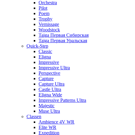
Orchestra
Pilot
Poem
Trophy
Vernissage
Woodstock
Taiga Первая Сибирская
Taiga Первая Уральская
Quick-Step
Classic
Eligna
Impressive
Impressive Ultra
Perspective
Capture
Capture Ultra
Castle Ultra
Eligna Wide
Impressive Patterns Ultra
Majestic
Muse Ultra
Classen
Ambience 4V WR
Elite WR
Expedition