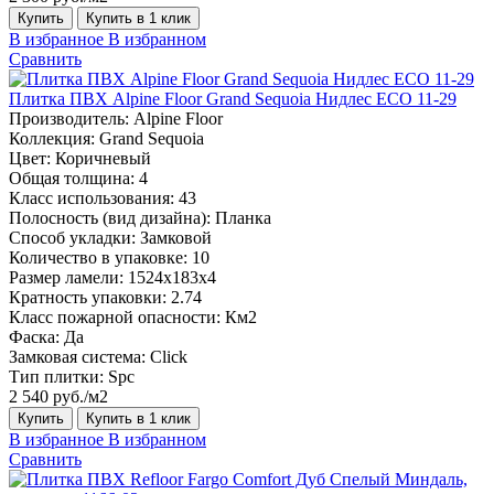
Купить
Купить в 1 клик
В избранное
В избранном
Сравнить
Плитка ПВХ Alpine Floor Grand Sequoia Нидлес ECO 11-29
Производитель:
Alpine Floor
Коллекция:
Grand Sequoia
Цвет:
Коричневый
Общая толщина:
4
Класс использования:
43
Полосность (вид дизайна):
Планка
Способ укладки:
Замковой
Количество в упаковке:
10
Размер ламели:
1524х183х4
Кратность упаковки:
2.74
Класс пожарной опасности:
Км2
Фаска:
Да
Замковая система:
Click
Тип плитки:
Spc
2 540 руб./м2
Купить
Купить в 1 клик
В избранное
В избранном
Сравнить