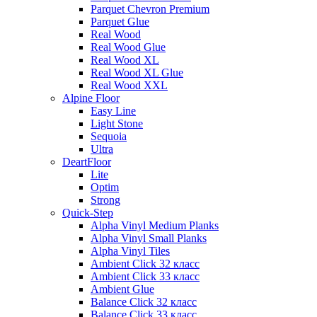
Parquet Chevron Premium
Parquet Glue
Real Wood
Real Wood Glue
Real Wood XL
Real Wood XL Glue
Real Wood XXL
Alpine Floor
Easy Line
Light Stone
Sequoia
Ultra
DeartFloor
Lite
Optim
Strong
Quick-Step
Alpha Vinyl Medium Planks
Alpha Vinyl Small Planks
Alpha Vinyl Tiles
Ambient Click 32 класс
Ambient Click 33 класс
Ambient Glue
Balance Click 32 класс
Balance Click 33 класс