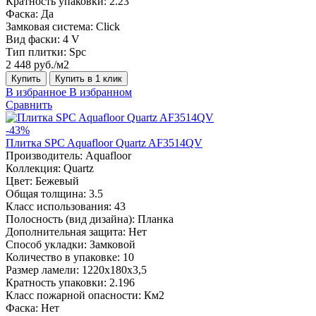
Кратность упаковки:
2.23
Фаска:
Да
Замковая система:
Click
Вид фаски:
4 V
Тип плитки:
Spc
2 448 руб./м2
Купить
Купить в 1 клик
В избранное
В избранном
Сравнить
-43%
Плитка SPC Aquafloor Quartz AF3514QV
Производитель:
Aquafloor
Коллекция:
Quartz
Цвет:
Бежевый
Общая толщина:
3.5
Класс использования:
43
Полосность (вид дизайна):
Планка
Дополнительная защита:
Нет
Способ укладки:
Замковой
Количество в упаковке:
10
Размер ламели:
1220х180х3,5
Кратность упаковки:
2.196
Класс пожарной опасности:
Км2
Фаска:
Нет