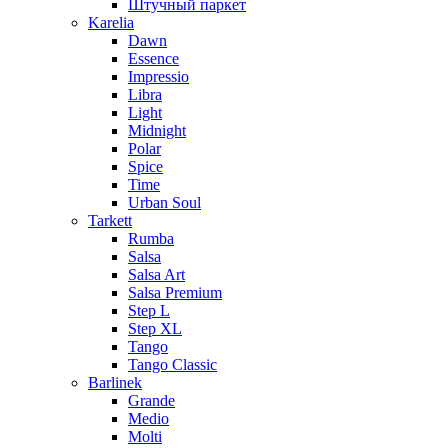
Штучный паркет
Karelia
Dawn
Essence
Impressio
Libra
Light
Midnight
Polar
Spice
Time
Urban Soul
Tarkett
Rumba
Salsa
Salsa Art
Salsa Premium
Step L
Step XL
Tango
Tango Classic
Barlinek
Grande
Medio
Molti