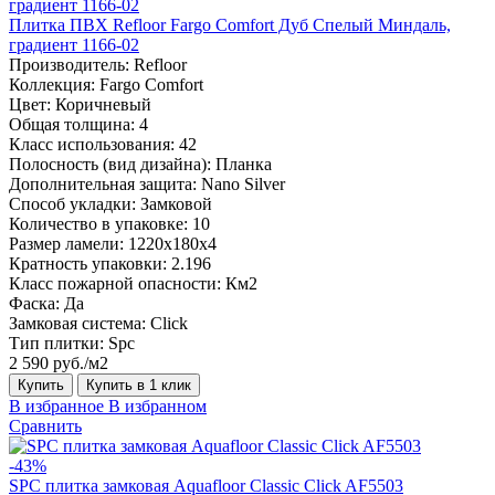
Плитка ПВХ Refloor Fargo Comfort Дуб Спелый Миндаль,
градиент 1166-02
Производитель:
Refloor
Коллекция:
Fargo Comfort
Цвет:
Коричневый
Общая толщина:
4
Класс использования:
42
Полосность (вид дизайна):
Планка
Дополнительная защита:
Nano Silver
Способ укладки:
Замковой
Количество в упаковке:
10
Размер ламели:
1220х180х4
Кратность упаковки:
2.196
Класс пожарной опасности:
Км2
Фаска:
Да
Замковая система:
Click
Тип плитки:
Spc
2 590 руб./м2
Купить
Купить в 1 клик
В избранное
В избранном
Сравнить
-43%
SPC плитка замковая Aquafloor Classic Click AF5503