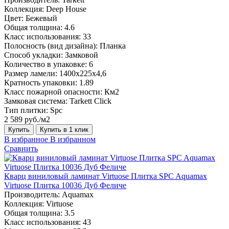
Коллекция:
Deep House
Цвет:
Бежевый
Общая толщина:
4.6
Класс использования:
33
Полосность (вид дизайна):
Планка
Способ укладки:
Замковой
Количество в упаковке:
6
Размер ламели:
1400х225х4,6
Кратность упаковки:
1.89
Класс пожарной опасности:
Км2
Замковая система:
Tarkett Click
Тип плитки:
Spc
2 589 руб./м2
Купить
Купить в 1 клик
В избранное
В избранном
Сравнить
Кварц виниловый ламинат Virtuose Плитка SPC Aquamax
Virtuose Плитка 10036 Дуб Феличе
Производитель:
Aquamax
Коллекция:
Virtuose
Общая толщина:
3.5
Класс использования:
43