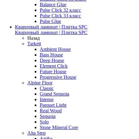
Balance Glue
Pulse Click 32 класс
Pulse Click 33 класс
Pulse Glue
Кварцевый ламинат | Плитка SPC
Кварцевый ламинат | Плитка SPC
Назад
Tarkett
Ambient House
Bass House
Deep House
Element Click
Future House
Progressive House
Alpine Floor
Classic
Grand Sequoia
Intense
Parquet Light
Real Wood
Sequoia
Solo
Stone Mineral Core
Alta Step
Arriba