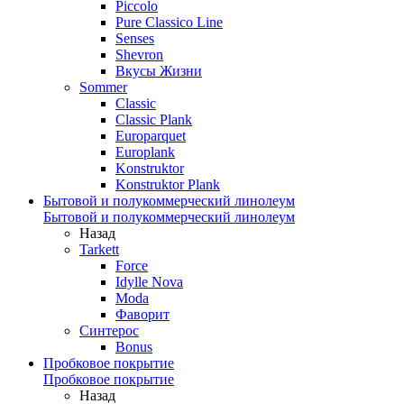
Piccolo
Pure Classico Line
Senses
Shevron
Вкусы Жизни
Sommer
Classic
Classic Plank
Europarquet
Europlank
Konstruktor
Konstruktor Plank
Бытовой и полукоммерческий линолеум
Бытовой и полукоммерческий линолеум
Назад
Tarkett
Force
Idylle Nova
Moda
Фаворит
Синтерос
Bonus
Пробковое покрытие
Пробковое покрытие
Назад