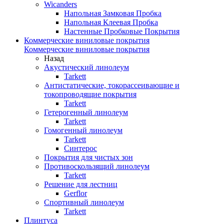
Wicanders
Напольная Замковая Пробка
Напольная Клеевая Пробка
Настенные Пробковые Покрытия
Коммерческие виниловые покрытия
Коммерческие виниловые покрытия
Назад
Акустический линолеум
Tarkett
Антистатические, токорассеивающие и
токопроводящие покрытия
Tarkett
Гетерогенный линолеум
Tarkett
Гомогенный линолеум
Tarkett
Синтерос
Покрытия для чистых зон
Противоскользящий линолеум
Tarkett
Решение для лестниц
Gerflor
Спортивный линолеум
Tarkett
Плинтуса