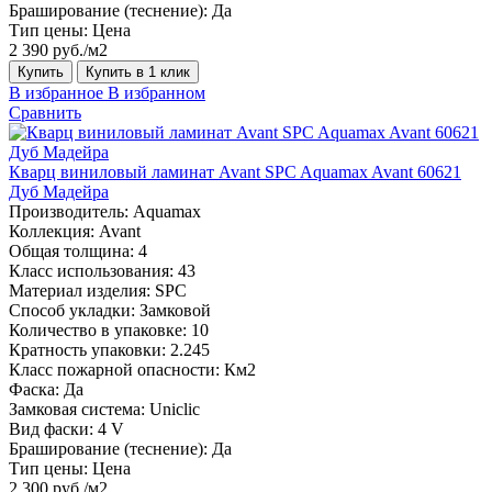
Браширование (теснение):
Да
Тип цены:
Цена
2 390 руб./м2
Купить
Купить в 1 клик
В избранное
В избранном
Сравнить
Кварц виниловый ламинат Avant SPC Aquamax Avant 60621
Дуб Мадейра
Производитель:
Aquamax
Коллекция:
Avant
Общая толщина:
4
Класс использования:
43
Материал изделия:
SPC
Способ укладки:
Замковой
Количество в упаковке:
10
Кратность упаковки:
2.245
Класс пожарной опасности:
Км2
Фаска:
Да
Замковая система:
Uniclic
Вид фаски:
4 V
Браширование (теснение):
Да
Тип цены:
Цена
2 300 руб./м2