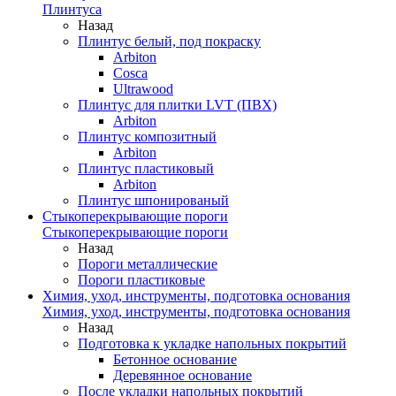
Плинтуса
Назад
Плинтус белый, под покраску
Arbiton
Cosca
Ultrawood
Плинтус для плитки LVT (ПВХ)
Arbiton
Плинтус композитный
Arbiton
Плинтус пластиковый
Arbiton
Плинтус шпонированый
Стыкоперекрывающие пороги
Стыкоперекрывающие пороги
Назад
Пороги металлические
Пороги пластиковые
Химия, уход, инструменты, подготовка основания
Химия, уход, инструменты, подготовка основания
Назад
Подготовка к укладке напольных покрытий
Бетонное основание
Деревянное основание
После укладки напольных покрытий