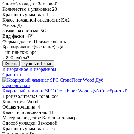
Способ укладки:
Замковой
Количество в упаковке:
28
Кратность упаковки:
1.12
Класс пожарной опасности:
Км2
Фаска:
Да
Замковая система:
5G
Вид фаски:
4V
Формат доски:
Прямоугольник
Браширование (теснение):
Да
Тип плитки:
Spc
2 890 руб./м2
Купить
Купить в 1 клик
В избранное
В избранном
Сравнить
Кварцевый ламинат SPC CronaFloor Wood Дуб Серебристый
Производитель:
CronaFloor
Коллекция:
Wood
Общая толщина:
4
Класс использования:
43
Материал изделия:
Камень-полимер
Способ укладки:
Замковой
Кратность упаковки:
2.16
Тип плитки:
Spc