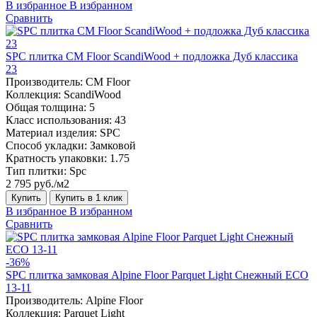
В избранное
В избранном
Сравнить
SPC плитка CM Floor ScandiWood + подложка Дуб классика
23
Производитель:
CM Floor
Коллекция:
ScandiWood
Общая толщина:
5
Класс использования:
43
Материал изделия:
SPC
Способ укладки:
Замковой
Кратность упаковки:
1.75
Тип плитки:
Spc
2 795 руб./м2
Купить
Купить в 1 клик
В избранное
В избранном
Сравнить
-36%
SPC плитка замковая Alpine Floor Parquet Light Снежный ЕСО
13-11
Производитель:
Alpine Floor
Коллекция:
Parquet Light