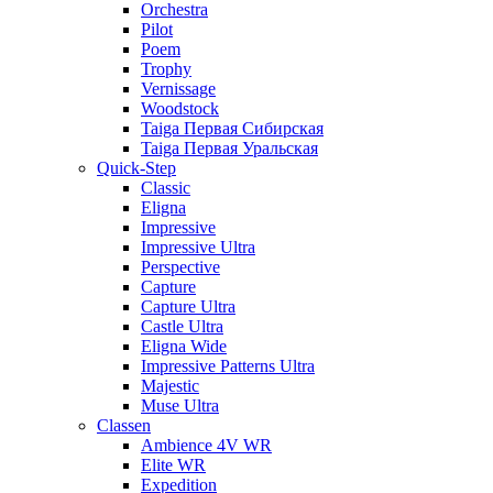
Orchestra
Pilot
Poem
Trophy
Vernissage
Woodstock
Taiga Первая Сибирская
Taiga Первая Уральская
Quick-Step
Classic
Eligna
Impressive
Impressive Ultra
Perspective
Capture
Capture Ultra
Castle Ultra
Eligna Wide
Impressive Patterns Ultra
Majestic
Muse Ultra
Classen
Ambience 4V WR
Elite WR
Expedition