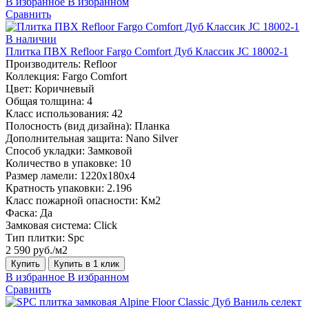
В избранное
В избранном
Сравнить
В наличии
Плитка ПВХ Refloor Fargo Comfort Дуб Классик JC 18002-1
Производитель:
Refloor
Коллекция:
Fargo Comfort
Цвет:
Коричневый
Общая толщина:
4
Класс использования:
42
Полосность (вид дизайна):
Планка
Дополнительная защита:
Nano Silver
Способ укладки:
Замковой
Количество в упаковке:
10
Размер ламели:
1220х180х4
Кратность упаковки:
2.196
Класс пожарной опасности:
Км2
Фаска:
Да
Замковая система:
Click
Тип плитки:
Spc
2 590 руб./м2
Купить
Купить в 1 клик
В избранное
В избранном
Сравнить