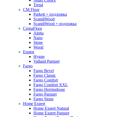
Smart Choice
Trend
CM Floor
Parkett + подложка
ScandiWood
ScandiWood + подложка
CronaFloor
Alpha
Nano
Stone
Wood
Ensten
Hygge
Valland Parquet
Fargo
Fargo Bevel
Fargo Classic
Fargo Comfort
Fargo Comfort XXL
Fargo Herringbone
Fargo Parquet
Fargo Stone
Home Expert
Home Expert Natural
Home Expert Parquet