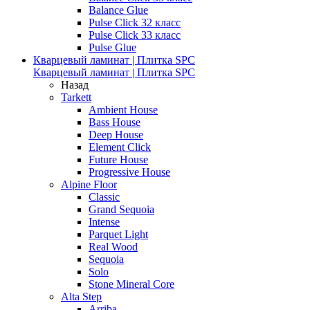
Balance Glue
Pulse Click 32 класс
Pulse Click 33 класс
Pulse Glue
Кварцевый ламинат | Плитка SPC
Кварцевый ламинат | Плитка SPC
Назад
Tarkett
Ambient House
Bass House
Deep House
Element Click
Future House
Progressive House
Alpine Floor
Classic
Grand Sequoia
Intense
Parquet Light
Real Wood
Sequoia
Solo
Stone Mineral Core
Alta Step
Arriba