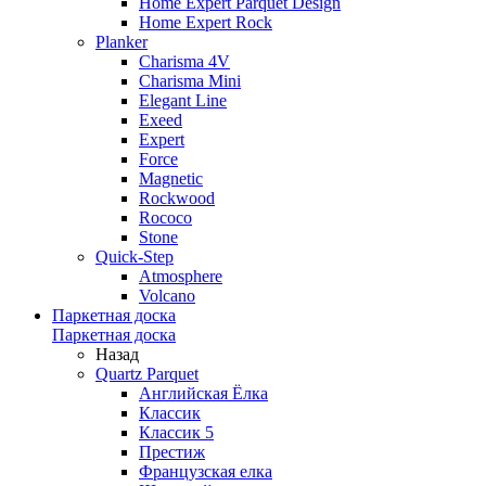
Home Expert Parquet Design
Home Expert Rock
Planker
Charisma 4V
Charisma Mini
Elegant Line
Exeed
Expert
Force
Magnetic
Rockwood
Rococo
Stone
Quick-Step
Atmosphere
Volcano
Паркетная доска
Паркетная доска
Назад
Quartz Parquet
Английская Ёлка
Классик
Классик 5
Престиж
Французская елка