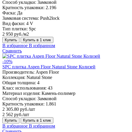
Способ укладки:
Замковой
Кратность упаковки:
2.196
Фаска:
Да
Замковая система:
Push2lock
Вид фаски:
4 V
Тип плитки:
Spc
2 950 руб./м2
Купить
Купить в 1 клик
В избранное
В избранном
Сравнить
-10%
SPC плитка Aspen Floor Natural Stone Колизей
Производитель:
Aspen Floor
Коллекция:
Natural Stone
Общая толщина:
4
Класс использования:
43
Материал изделия:
Камень-полимер
Способ укладки:
Замковой
Кратность упаковки:
1.861
2 305.80 руб./шт
2 562 руб./шт
Купить
Купить в 1 клик
В избранное
В избранном
Сравнить