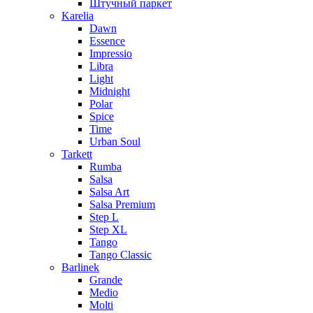
Штучный паркет
Karelia
Dawn
Essence
Impressio
Libra
Light
Midnight
Polar
Spice
Time
Urban Soul
Tarkett
Rumba
Salsa
Salsa Art
Salsa Premium
Step L
Step XL
Tango
Tango Classic
Barlinek
Grande
Medio
Molti