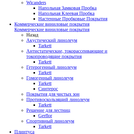
Wicanders
Напольная Замковая Пробка
Напольная Клеевая Пробка
Настенные Пробковые Покрытия
Коммерческие виниловые покрытия
Коммерческие виниловые покрытия
Назад
Акустический линолеум
Tarkett
Антистатические, токорассеивающие и
токопроводящие покрытия
Tarkett
Гетерогенный линолеум
Tarkett
Гомогенный линолеум
Tarkett
Синтерос
Покрытия для чистых зон
Противоскользящий линолеум
Tarkett
Решение для лестниц
Gerflor
Спортивный линолеум
Tarkett
Плинтуса