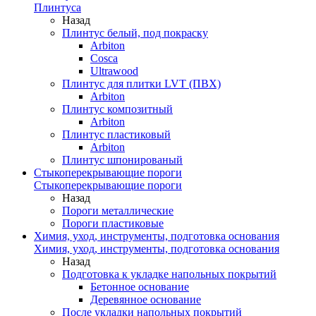
Плинтуса
Назад
Плинтус белый, под покраску
Arbiton
Cosca
Ultrawood
Плинтус для плитки LVT (ПВХ)
Arbiton
Плинтус композитный
Arbiton
Плинтус пластиковый
Arbiton
Плинтус шпонированый
Стыкоперекрывающие пороги
Стыкоперекрывающие пороги
Назад
Пороги металлические
Пороги пластиковые
Химия, уход, инструменты, подготовка основания
Химия, уход, инструменты, подготовка основания
Назад
Подготовка к укладке напольных покрытий
Бетонное основание
Деревянное основание
После укладки напольных покрытий