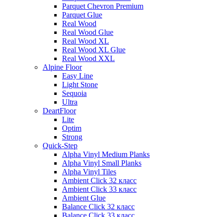
Parquet Chevron Premium
Parquet Glue
Real Wood
Real Wood Glue
Real Wood XL
Real Wood XL Glue
Real Wood XXL
Alpine Floor
Easy Line
Light Stone
Sequoia
Ultra
DeartFloor
Lite
Optim
Strong
Quick-Step
Alpha Vinyl Medium Planks
Alpha Vinyl Small Planks
Alpha Vinyl Tiles
Ambient Click 32 класс
Ambient Click 33 класс
Ambient Glue
Balance Click 32 класс
Balance Click 33 класс