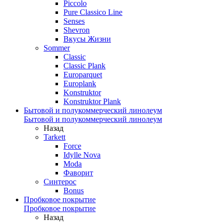
Piccolo
Pure Classico Line
Senses
Shevron
Вкусы Жизни
Sommer
Classic
Classic Plank
Europarquet
Europlank
Konstruktor
Konstruktor Plank
Бытовой и полукоммерческий линолеум
Бытовой и полукоммерческий линолеум
Назад
Tarkett
Force
Idylle Nova
Moda
Фаворит
Синтерос
Bonus
Пробковое покрытие
Пробковое покрытие
Назад