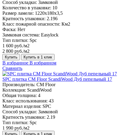
Способ укладки:
Замковой
Количество в упаковке:
10
Размер ламели:
1220х180х3,5
Кратность упаковки:
2.196
Класс пожарной опасности:
Км2
Фаска:
Нет
Замковая система:
Easylock
Тип плитки:
Spc
1 600 руб./м2
2 800 руб./м2
Купить
Купить в 1 клик
В избранное
В избранном
Сравнить
SPC плитка CM Floor ScandiWood Дуб пепельный 17
Производитель:
CM Floor
Коллекция:
ScandiWood
Общая толщина:
4
Класс использования:
43
Материал изделия:
SPC
Способ укладки:
Замковой
Кратность упаковки:
2.19
Тип плитки:
Spc
1 990 руб./м2
Купить
Купить в 1 клик