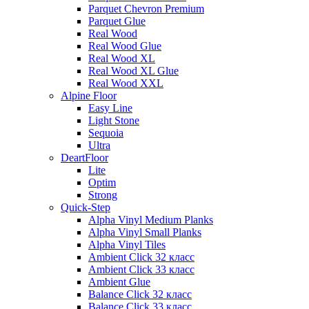
Parquet Chevron Premium
Parquet Glue
Real Wood
Real Wood Glue
Real Wood XL
Real Wood XL Glue
Real Wood XXL
Alpine Floor
Easy Line
Light Stone
Sequoia
Ultra
DeartFloor
Lite
Optim
Strong
Quick-Step
Alpha Vinyl Medium Planks
Alpha Vinyl Small Planks
Alpha Vinyl Tiles
Ambient Click 32 класс
Ambient Click 33 класс
Ambient Glue
Balance Click 32 класс
Balance Click 33 класс