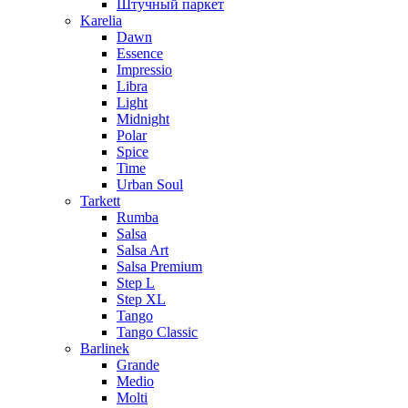
Штучный паркет
Karelia
Dawn
Essence
Impressio
Libra
Light
Midnight
Polar
Spice
Time
Urban Soul
Tarkett
Rumba
Salsa
Salsa Art
Salsa Premium
Step L
Step XL
Tango
Tango Classic
Barlinek
Grande
Medio
Molti