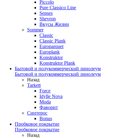
Piccolo
Pure Classico Line
Senses
Shevron
Вкусы Жизни
Sommer
Classic
Classic Plank
Europarquet
Europlank
Konstruktor
Konstruktor Plank
Бытовой и полукоммерческий линолеум
Бытовой и полукоммерческий линолеум
Назад
Tarkett
Force
Idylle Nova
Moda
Фаворит
Синтерос
Bonus
Пробковое покрытие
Пробковое покрытие
Назад