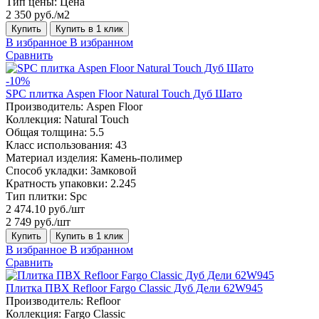
Тип цены:
Цена
2 350 руб./м2
Купить
Купить в 1 клик
В избранное
В избранном
Сравнить
-10%
SPC плитка Aspen Floor Natural Touch Дуб Шато
Производитель:
Aspen Floor
Коллекция:
Natural Touch
Общая толщина:
5.5
Класс использования:
43
Материал изделия:
Камень-полимер
Способ укладки:
Замковой
Кратность упаковки:
2.245
Тип плитки:
Spc
2 474.10 руб./шт
2 749 руб./шт
Купить
Купить в 1 клик
В избранное
В избранном
Сравнить
Плитка ПВХ Refloor Fargo Classic Дуб Дели 62W945
Производитель:
Refloor
Коллекция:
Fargo Classic