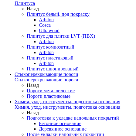
Плинтуса
Назад
Плинтус белый, под покраску
Arbiton
Cosca
Ultrawood
Плинтус для плитки LVT (ПВХ)
Arbiton
Плинтус композитный
Arbiton
Плинтус пластиковый
Arbiton
Плинтус шпонированый
Стыкоперекрывающие пороги
Стыкоперекрывающие пороги
Назад
Пороги металлические
Пороги пластиковые
Химия, уход, инструменты, подготовка основания
Химия, уход, инструменты, подготовка основания
Назад
Подготовка к укладке напольных покрытий
Бетонное основание
Деревянное основание
После укладки напольных покрытий