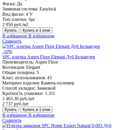
Фаска:
Да
Замковая система:
Easylock
Вид фаски:
4 V
Тип плитки:
Spc
2 950 руб./м2
Купить
Купить в 1 клик
В избранное
В избранном
Сравнить
-10%
SPC плитка Aspen Floor Elegant Дуб Бельведер
Производитель:
Aspen Floor
Коллекция:
Elegant
Общая толщина:
5
Класс использования:
43
Материал изделия:
Камень-полимер
Способ укладки:
Замковой
Кратность упаковки:
1.311
2 463.30 руб./шт
2 737 руб./шт
Купить
Купить в 1 клик
В избранное
В избранном
Сравнить