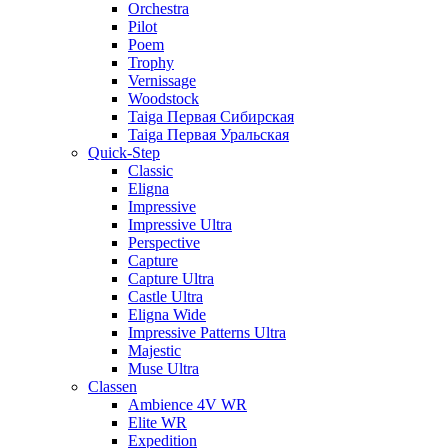
Orchestra
Pilot
Poem
Trophy
Vernissage
Woodstock
Taiga Первая Сибирская
Taiga Первая Уральская
Quick-Step
Classic
Eligna
Impressive
Impressive Ultra
Perspective
Capture
Capture Ultra
Castle Ultra
Eligna Wide
Impressive Patterns Ultra
Majestic
Muse Ultra
Classen
Ambience 4V WR
Elite WR
Expedition