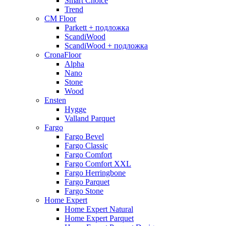
Smart Choice
Trend
CM Floor
Parkett + подложка
ScandiWood
ScandiWood + подложка
CronaFloor
Alpha
Nano
Stone
Wood
Ensten
Hygge
Valland Parquet
Fargo
Fargo Bevel
Fargo Classic
Fargo Comfort
Fargo Comfort XXL
Fargo Herringbone
Fargo Parquet
Fargo Stone
Home Expert
Home Expert Natural
Home Expert Parquet