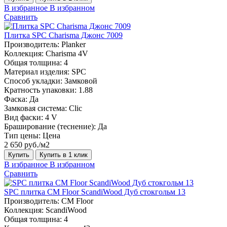
В избранное
В избранном
Сравнить
Плитка SPC Charisma Джонс 7009
Производитель:
Planker
Коллекция:
Charisma 4V
Общая толщина:
4
Материал изделия:
SPC
Способ укладки:
Замковой
Кратность упаковки:
1.88
Фаска:
Да
Замковая система:
Сlic
Вид фаски:
4 V
Браширование (теснение):
Да
Тип цены:
Цена
2 650 руб./м2
Купить
Купить в 1 клик
В избранное
В избранном
Сравнить
SPC плитка CM Floor ScandiWood Дуб стокгольм 13
Производитель:
CM Floor
Коллекция:
ScandiWood
Общая толщина:
4