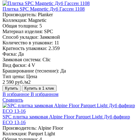
Плитка SPC Magnetic Дуб Гассен 1108
Производитель:
Planker
Коллекция:
Magnetic
Общая толщина:
5
Материал изделия:
SPC
Способ укладки:
Замковой
Количество в упаковке:
11
Кратность упаковки:
2.359
Фаска:
Да
Замковая система:
Сlic
Вид фаски:
4 V
Браширование (теснение):
Да
Тип цены:
Цена
2 590 руб./м2
Купить
Купить в 1 клик
В избранное
В избранном
Сравнить
SPC плитка замковая Alpine Floor Parquet Light Дуб фафнир
ЕСО 13-16
Производитель:
Alpine Floor
Коллекция:
Parquet Light
Общая толщина:
4