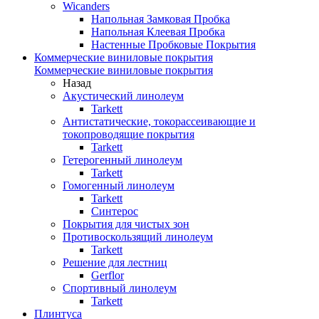
Wicanders
Напольная Замковая Пробка
Напольная Клеевая Пробка
Настенные Пробковые Покрытия
Коммерческие виниловые покрытия
Коммерческие виниловые покрытия
Назад
Акустический линолеум
Tarkett
Антистатические, токорассеивающие и
токопроводящие покрытия
Tarkett
Гетерогенный линолеум
Tarkett
Гомогенный линолеум
Tarkett
Синтерос
Покрытия для чистых зон
Противоскользящий линолеум
Tarkett
Решение для лестниц
Gerflor
Спортивный линолеум
Tarkett
Плинтуса