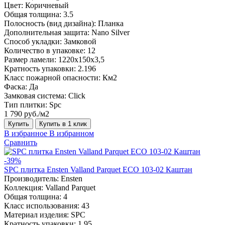
Цвет:
Коричневый
Общая толщина:
3.5
Полосность (вид дизайна):
Планка
Дополнительная защита:
Nano Silver
Способ укладки:
Замковой
Количество в упаковке:
12
Размер ламели:
1220х150х3,5
Кратность упаковки:
2.196
Класс пожарной опасности:
Км2
Фаска:
Да
Замковая система:
Click
Тип плитки:
Spc
1 790 руб./м2
Купить
Купить в 1 клик
В избранное
В избранном
Сравнить
-39%
SPC плитка Ensten Valland Parquet ECO 103-02 Каштан
Производитель:
Ensten
Коллекция:
Valland Parquet
Общая толщина:
4
Класс использования:
43
Материал изделия:
SPC
Кратность упаковки:
1.95