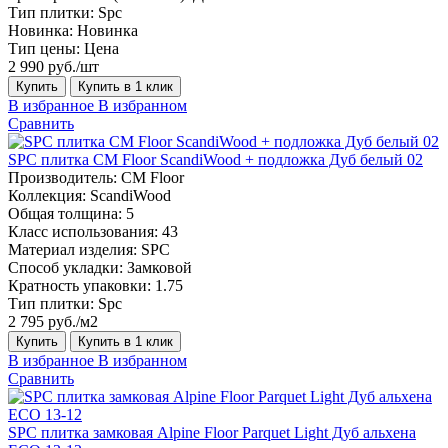
Тип плитки:
Spc
Новинка:
Новинка
Тип цены:
Цена
2 990 руб./шт
Купить
Купить в 1 клик
В избранное
В избранном
Сравнить
SPC плитка CM Floor ScandiWood + подложка Дуб белый 02
Производитель:
CM Floor
Коллекция:
ScandiWood
Общая толщина:
5
Класс использования:
43
Материал изделия:
SPC
Способ укладки:
Замковой
Кратность упаковки:
1.75
Тип плитки:
Spc
2 795 руб./м2
Купить
Купить в 1 клик
В избранное
В избранном
Сравнить
SPC плитка замковая Alpine Floor Parquet Light Дуб альхена