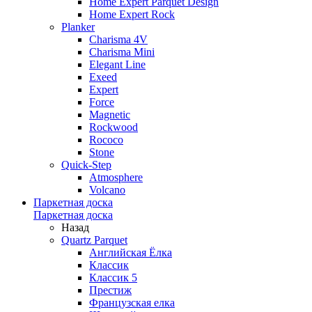
Home Expert Parquet Design
Home Expert Rock
Planker
Charisma 4V
Charisma Mini
Elegant Line
Exeed
Expert
Force
Magnetic
Rockwood
Rococo
Stone
Quick-Step
Atmosphere
Volcano
Паркетная доска
Паркетная доска
Назад
Quartz Parquet
Английская Ёлка
Классик
Классик 5
Престиж
Французская елка