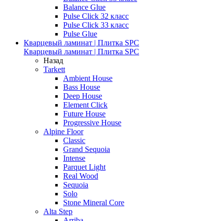
Balance Glue
Pulse Click 32 класс
Pulse Click 33 класс
Pulse Glue
Кварцевый ламинат | Плитка SPC
Кварцевый ламинат | Плитка SPC
Назад
Tarkett
Ambient House
Bass House
Deep House
Element Click
Future House
Progressive House
Alpine Floor
Classic
Grand Sequoia
Intense
Parquet Light
Real Wood
Sequoia
Solo
Stone Mineral Core
Alta Step
Arriba