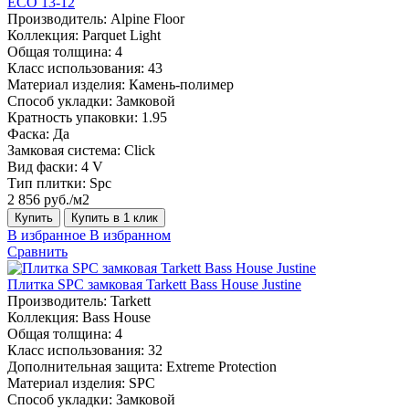
ЕСО 13-12
Производитель:
Alpine Floor
Коллекция:
Parquet Light
Общая толщина:
4
Класс использования:
43
Материал изделия:
Камень-полимер
Способ укладки:
Замковой
Кратность упаковки:
1.95
Фаска:
Да
Замковая система:
Click
Вид фаски:
4 V
Тип плитки:
Spc
2 856 руб./м2
Купить
Купить в 1 клик
В избранное
В избранном
Сравнить
Плитка SPC замковая Tarkett Bass House Justine
Производитель:
Tarkett
Коллекция:
Bass House
Общая толщина:
4
Класс использования:
32
Дополнительная защита:
Extreme Protection
Материал изделия:
SPC
Способ укладки:
Замковой