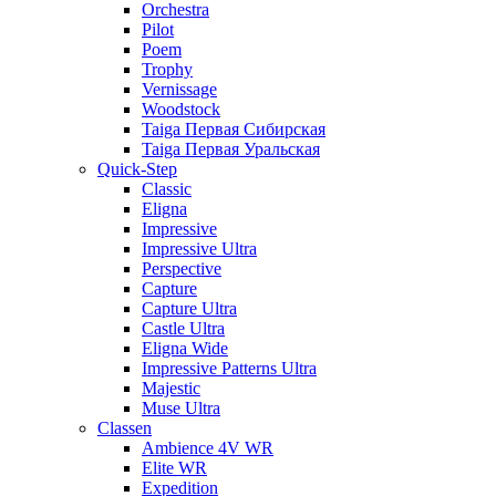
Orchestra
Pilot
Poem
Trophy
Vernissage
Woodstock
Taiga Первая Сибирская
Taiga Первая Уральская
Quick-Step
Classic
Eligna
Impressive
Impressive Ultra
Perspective
Capture
Capture Ultra
Castle Ultra
Eligna Wide
Impressive Patterns Ultra
Majestic
Muse Ultra
Classen
Ambience 4V WR
Elite WR
Expedition