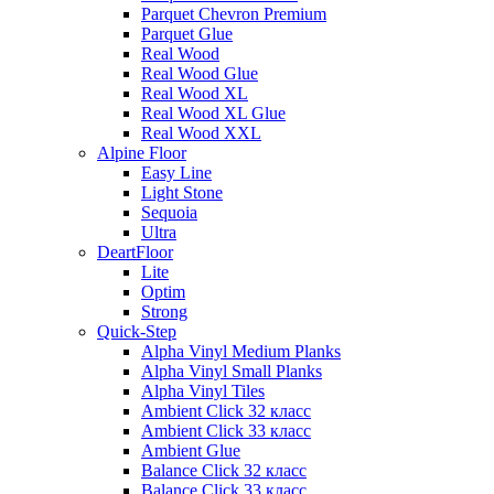
Parquet Chevron Premium
Parquet Glue
Real Wood
Real Wood Glue
Real Wood XL
Real Wood XL Glue
Real Wood XXL
Alpine Floor
Easy Line
Light Stone
Sequoia
Ultra
DeartFloor
Lite
Optim
Strong
Quick-Step
Alpha Vinyl Medium Planks
Alpha Vinyl Small Planks
Alpha Vinyl Tiles
Ambient Click 32 класс
Ambient Click 33 класс
Ambient Glue
Balance Click 32 класс
Balance Click 33 класс