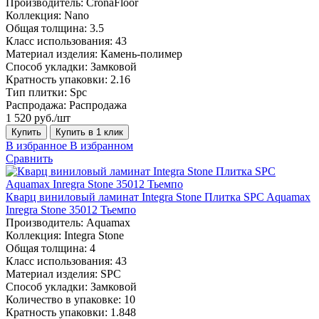
Производитель:
CronaFloor
Коллекция:
Nano
Общая толщина:
3.5
Класс использования:
43
Материал изделия:
Камень-полимер
Способ укладки:
Замковой
Кратность упаковки:
2.16
Тип плитки:
Spc
Распродажа:
Распродажа
1 520 руб./шт
Купить
Купить в 1 клик
В избранное
В избранном
Сравнить
Кварц виниловый ламинат Integra Stone Плитка SPC Aquamax
Inregra Stone 35012 Тьемпо
Производитель:
Aquamax
Коллекция:
Integra Stone
Общая толщина:
4
Класс использования:
43
Материал изделия:
SPC
Способ укладки:
Замковой
Количество в упаковке:
10
Кратность упаковки:
1.848