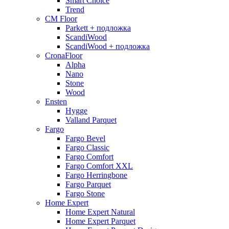
Smart Choice
Trend
CM Floor
Parkett + подложка
ScandiWood
ScandiWood + подложка
CronaFloor
Alpha
Nano
Stone
Wood
Ensten
Hygge
Valland Parquet
Fargo
Fargo Bevel
Fargo Classic
Fargo Comfort
Fargo Comfort XXL
Fargo Herringbone
Fargo Parquet
Fargo Stone
Home Expert
Home Expert Natural
Home Expert Parquet