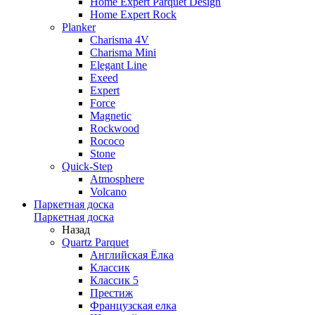
Home Expert Parquet Design
Home Expert Rock
Planker
Charisma 4V
Charisma Mini
Elegant Line
Exeed
Expert
Force
Magnetic
Rockwood
Rococo
Stone
Quick-Step
Atmosphere
Volcano
Паркетная доска
Паркетная доска
Назад
Quartz Parquet
Английская Ёлка
Классик
Классик 5
Престиж
Французская елка