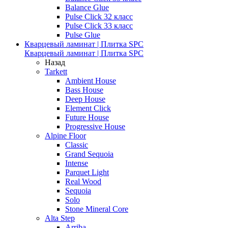
Balance Glue
Pulse Click 32 класс
Pulse Click 33 класс
Pulse Glue
Кварцевый ламинат | Плитка SPC
Кварцевый ламинат | Плитка SPC
Назад
Tarkett
Ambient House
Bass House
Deep House
Element Click
Future House
Progressive House
Alpine Floor
Classic
Grand Sequoia
Intense
Parquet Light
Real Wood
Sequoia
Solo
Stone Mineral Core
Alta Step
Arriba