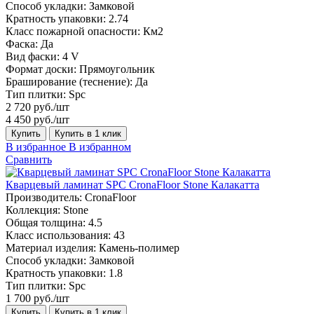
Способ укладки:
Замковой
Кратность упаковки:
2.74
Класс пожарной опасности:
Км2
Фаска:
Да
Вид фаски:
4 V
Формат доски:
Прямоугольник
Браширование (теснение):
Да
Тип плитки:
Spc
2 720 руб./шт
4 450 руб./шт
Купить
Купить в 1 клик
В избранное
В избранном
Сравнить
Кварцевый ламинат SPC CronaFloor Stone Калакатта
Производитель:
CronaFloor
Коллекция:
Stone
Общая толщина:
4.5
Класс использования:
43
Материал изделия:
Камень-полимер
Способ укладки:
Замковой
Кратность упаковки:
1.8
Тип плитки:
Spc
1 700 руб./шт
Купить
Купить в 1 клик