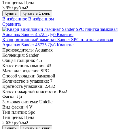
Тип цены:
Цена
3 950 руб./м2
Купить
Купить в 1 клик
В избранное
В избранном
Сравнить
Кварц виниловый ламинат Sander SPC плитка замковая
Aquamax Sander 45725 Дуб Квантис
Производитель:
Aquamax
Коллекция:
Sander
Общая толщина:
4.5
Класс использования:
43
Материал изделия:
SPC
Способ укладки:
Замковой
Количество в упаковке:
7
Кратность упаковки:
2.432
Класс пожарной опасности:
Км2
Фаска:
Да
Замковая система:
Uniclic
Вид фаски:
4 V
Тип плитки:
Spc
Тип цены:
Цена
2 630 руб./м2
Купить
Купить в 1 клик