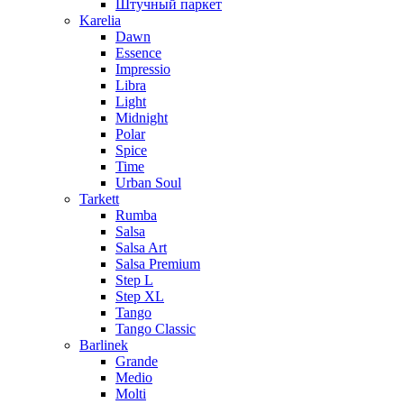
Штучный паркет
Karelia
Dawn
Essence
Impressio
Libra
Light
Midnight
Polar
Spice
Time
Urban Soul
Tarkett
Rumba
Salsa
Salsa Art
Salsa Premium
Step L
Step XL
Tango
Tango Classic
Barlinek
Grande
Medio
Molti