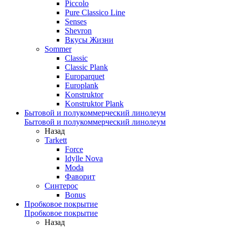
Piccolo
Pure Classico Line
Senses
Shevron
Вкусы Жизни
Sommer
Classic
Classic Plank
Europarquet
Europlank
Konstruktor
Konstruktor Plank
Бытовой и полукоммерческий линолеум
Бытовой и полукоммерческий линолеум
Назад
Tarkett
Force
Idylle Nova
Moda
Фаворит
Синтерос
Bonus
Пробковое покрытие
Пробковое покрытие
Назад