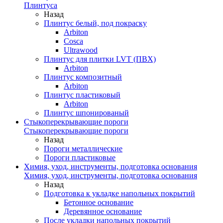
Плинтуса
Назад
Плинтус белый, под покраску
Arbiton
Cosca
Ultrawood
Плинтус для плитки LVT (ПВХ)
Arbiton
Плинтус композитный
Arbiton
Плинтус пластиковый
Arbiton
Плинтус шпонированый
Стыкоперекрывающие пороги
Стыкоперекрывающие пороги
Назад
Пороги металлические
Пороги пластиковые
Химия, уход, инструменты, подготовка основания
Химия, уход, инструменты, подготовка основания
Назад
Подготовка к укладке напольных покрытий
Бетонное основание
Деревянное основание
После укладки напольных покрытий