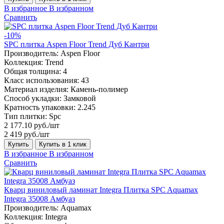
В избранное
В избранном
Сравнить
-10%
SPC плитка Aspen Floor Trend Дуб Кантри
Производитель:
Aspen Floor
Коллекция:
Trend
Общая толщина:
4
Класс использования:
43
Материал изделия:
Камень-полимер
Способ укладки:
Замковой
Кратность упаковки:
2.245
Тип плитки:
Spc
2 177.10 руб./шт
2 419 руб./шт
Купить
Купить в 1 клик
В избранное
В избранном
Сравнить
Кварц виниловый ламинат Integra Плитка SPC Aquamax
Integra 35008 Амбуаз
Производитель:
Aquamax
Коллекция:
Integra