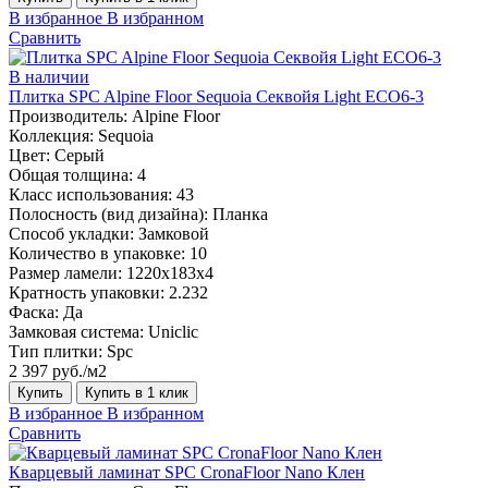
В избранное
В избранном
Сравнить
В наличии
Плитка SPC Alpine Floor Sequoia Секвойя Light ECO6-3
Производитель:
Alpine Floor
Коллекция:
Sequoia
Цвет:
Серый
Общая толщина:
4
Класс использования:
43
Полосность (вид дизайна):
Планка
Способ укладки:
Замковой
Количество в упаковке:
10
Размер ламели:
1220х183х4
Кратность упаковки:
2.232
Фаска:
Да
Замковая система:
Uniclic
Тип плитки:
Spc
2 397 руб./м2
Купить
Купить в 1 клик
В избранное
В избранном
Сравнить
Кварцевый ламинат SPC CronaFloor Nano Клен