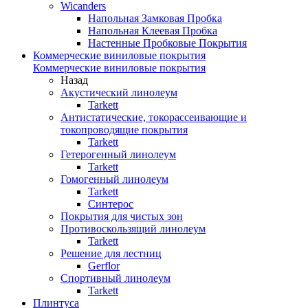
Wicanders
Напольная Замковая Пробка
Напольная Клеевая Пробка
Настенные Пробковые Покрытия
Коммерческие виниловые покрытия
Коммерческие виниловые покрытия
Назад
Акустический линолеум
Tarkett
Антистатические, токорассеивающие и
токопроводящие покрытия
Tarkett
Гетерогенный линолеум
Tarkett
Гомогенный линолеум
Tarkett
Синтерос
Покрытия для чистых зон
Противоскользящий линолеум
Tarkett
Решение для лестниц
Gerflor
Спортивный линолеум
Tarkett
Плинтуса