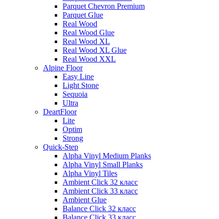
Parquet Chevron Premium
Parquet Glue
Real Wood
Real Wood Glue
Real Wood XL
Real Wood XL Glue
Real Wood XXL
Alpine Floor
Easy Line
Light Stone
Sequoia
Ultra
DeartFloor
Lite
Optim
Strong
Quick-Step
Alpha Vinyl Medium Planks
Alpha Vinyl Small Planks
Alpha Vinyl Tiles
Ambient Click 32 класс
Ambient Click 33 класс
Ambient Glue
Balance Click 32 класс
Balance Click 33 класс