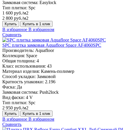
Замковая система:
Easylock
Тип плитки:
Spc
1 600 руб./м2
2 800 руб./м2
Купить
Купить в 1 клик
В избранное
В избранном
Сравнить
SPC плитка замковая Aquafloor Space AF4060SPC
Производитель:
Aquafloor
Коллекция:
Space
Общая толщина:
4
Класс использования:
43
Материал изделия:
Камень-полимер
Способ укладки:
Замковой
Кратность упаковки:
2.196
Фаска:
Да
Замковая система:
Push2lock
Вид фаски:
4 V
Тип плитки:
Spc
2 950 руб./м2
Купить
Купить в 1 клик
В избранное
В избранном
Сравнить