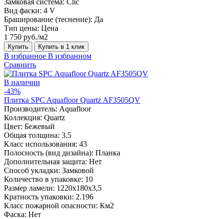
Замковая система:
Сlic
Вид фаски:
4 V
Браширование (теснение):
Да
Тип цены:
Цена
1 750 руб./м2
Купить
Купить в 1 клик
В избранное
В избранном
Сравнить
В наличии
-43%
Плитка SPC Aquafloor Quartz AF3505QV
Производитель:
Aquafloor
Коллекция:
Quartz
Цвет:
Бежевый
Общая толщина:
3.5
Класс использования:
43
Полосность (вид дизайна):
Планка
Дополнительная защита:
Нет
Способ укладки:
Замковой
Количество в упаковке:
10
Размер ламели:
1220х180х3,5
Кратность упаковки:
2.196
Класс пожарной опасности:
Км2
Фаска:
Нет