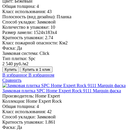
Цвет:
Бежевый
Общая толщина:
4
Класс использования:
43
Полосность (вид дизайна):
Планка
Способ укладки:
Замковой
Количество в упаковке:
10
Размер ламели:
1524х183х4
Кратность упаковки:
2.74
Класс пожарной опасности:
Км2
Фаска:
Да
Замковая система:
Click
Тип плитки:
Spc
2 540 руб./м2
Купить
Купить в 1 клик
В избранное
В избранном
Сравнить
Замковая плитка SPC Home Expert Rock 9111 Marquin фаска
Производитель:
Home Expert
Коллекция:
Home Expert Rock
Общая толщина:
4
Класс использования:
42
Способ укладки:
Замковой
Кратность упаковки:
1.861
Фаска:
Да