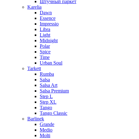
Штучный паркет
Karelia
Dawn
Essence
Impressio
Libra
Light
Midnight
Polar
Spice
Time
Urban Soul
Tarkett
Rumba
Salsa
Salsa Art
Salsa Premium
Step L
Step XL
Tango
Tango Classic
Barlinek
Grande
Medio
Molti