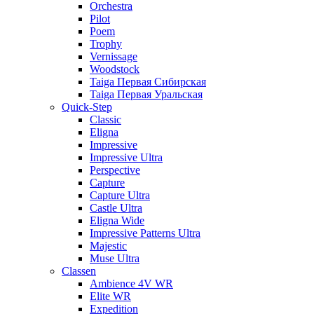
Orchestra
Pilot
Poem
Trophy
Vernissage
Woodstock
Taiga Первая Сибирская
Taiga Первая Уральская
Quick-Step
Classic
Eligna
Impressive
Impressive Ultra
Perspective
Capture
Capture Ultra
Castle Ultra
Eligna Wide
Impressive Patterns Ultra
Majestic
Muse Ultra
Classen
Ambience 4V WR
Elite WR
Expedition