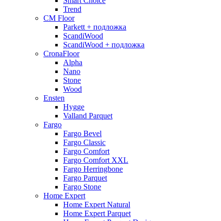
Smart Choice
Trend
CM Floor
Parkett + подложка
ScandiWood
ScandiWood + подложка
CronaFloor
Alpha
Nano
Stone
Wood
Ensten
Hygge
Valland Parquet
Fargo
Fargo Bevel
Fargo Classic
Fargo Comfort
Fargo Comfort XXL
Fargo Herringbone
Fargo Parquet
Fargo Stone
Home Expert
Home Expert Natural
Home Expert Parquet