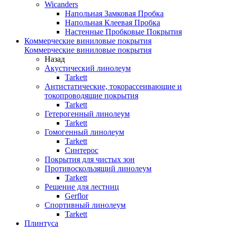
Wicanders
Напольная Замковая Пробка
Напольная Клеевая Пробка
Настенные Пробковые Покрытия
Коммерческие виниловые покрытия
Коммерческие виниловые покрытия
Назад
Акустический линолеум
Tarkett
Антистатические, токорассеивающие и
токопроводящие покрытия
Tarkett
Гетерогенный линолеум
Tarkett
Гомогенный линолеум
Tarkett
Синтерос
Покрытия для чистых зон
Противоскользящий линолеум
Tarkett
Решение для лестниц
Gerflor
Спортивный линолеум
Tarkett
Плинтуса