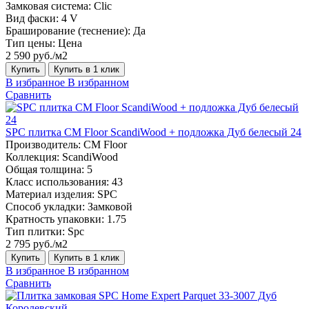
Замковая система:
Сlic
Вид фаски:
4 V
Браширование (теснение):
Да
Тип цены:
Цена
2 590 руб./м2
Купить
Купить в 1 клик
В избранное
В избранном
Сравнить
SPC плитка CM Floor ScandiWood + подложка Дуб белесый 24
Производитель:
CM Floor
Коллекция:
ScandiWood
Общая толщина:
5
Класс использования:
43
Материал изделия:
SPC
Способ укладки:
Замковой
Кратность упаковки:
1.75
Тип плитки:
Spc
2 795 руб./м2
Купить
Купить в 1 клик
В избранное
В избранном
Сравнить