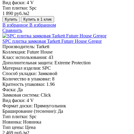
Вид фаски:
4 V
Тип плитки:
Spc
1 890 руб./м2
Купить
Купить в 1 клик
В избранное
В избранном
Сравнить
SPC плитка замковая Tarkett Future House Gregor
Производитель:
Tarkett
Коллекция:
Future House
Класс использования:
43
Дополнительная защита:
Extreme Protection
Материал изделия:
SPC
Способ укладки:
Замковой
Количество в упаковке:
8
Кратность упаковки:
1.96
Фаска:
Да
Замковая система:
Click
Вид фаски:
4 V
Формат доски:
Прямоугольник
Браширование (теснение):
Да
Тип плитки:
Spc
Новинка:
Новинка
Тип цены:
Цена
2 469 руб./м2