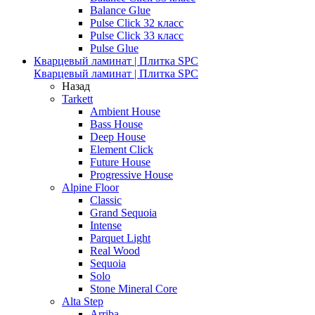
Balance Glue
Pulse Click 32 класс
Pulse Click 33 класс
Pulse Glue
Кварцевый ламинат | Плитка SPC
Кварцевый ламинат | Плитка SPC
Назад
Tarkett
Ambient House
Bass House
Deep House
Element Click
Future House
Progressive House
Alpine Floor
Classic
Grand Sequoia
Intense
Parquet Light
Real Wood
Sequoia
Solo
Stone Mineral Core
Alta Step
Arriba