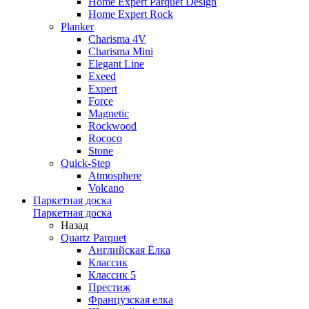
Home Expert Parquet Design
Home Expert Rock
Planker
Charisma 4V
Charisma Mini
Elegant Line
Exeed
Expert
Force
Magnetic
Rockwood
Rococo
Stone
Quick-Step
Atmosphere
Volcano
Паркетная доска
Паркетная доска
Назад
Quartz Parquet
Английская Ёлка
Классик
Классик 5
Престиж
Французская елка