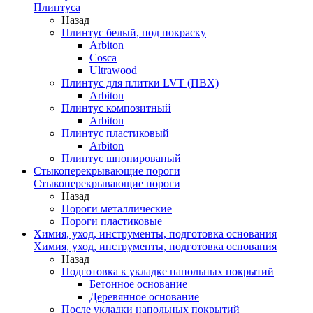
Плинтуса
Назад
Плинтус белый, под покраску
Arbiton
Cosca
Ultrawood
Плинтус для плитки LVT (ПВХ)
Arbiton
Плинтус композитный
Arbiton
Плинтус пластиковый
Arbiton
Плинтус шпонированый
Стыкоперекрывающие пороги
Стыкоперекрывающие пороги
Назад
Пороги металлические
Пороги пластиковые
Химия, уход, инструменты, подготовка основания
Химия, уход, инструменты, подготовка основания
Назад
Подготовка к укладке напольных покрытий
Бетонное основание
Деревянное основание
После укладки напольных покрытий