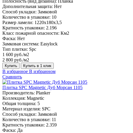
Полосность (вид дизайна):
Планка
Дополнительная защита:
Нет
Способ укладки:
Замковой
Количество в упаковке:
10
Размер ламели:
1220х180х3,5
Кратность упаковки:
2.196
Класс пожарной опасности:
Км2
Фаска:
Нет
Замковая система:
Easylock
Тип плитки:
Spc
1 600 руб./м2
2 800 руб./м2
Купить
Купить в 1 клик
В избранное
В избранном
Сравнить
Плитка SPC Magnetic Дуб Морсан 1105
Производитель:
Planker
Коллекция:
Magnetic
Общая толщина:
5
Материал изделия:
SPC
Способ укладки:
Замковой
Количество в упаковке:
11
Кратность упаковки:
2.359
Фаска:
Да