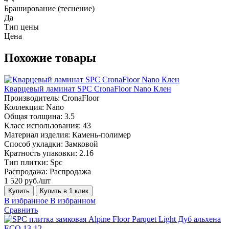
Браширование (теснение)
Да
Тип цены
Цена
Похожие товары
Кварцевый ламинат SPC CronaFloor Nano Клен
Производитель:
CronaFloor
Коллекция:
Nano
Общая толщина:
3.5
Класс использования:
43
Материал изделия:
Камень-полимер
Способ укладки:
Замковой
Кратность упаковки:
2.16
Тип плитки:
Spc
Распродажа:
Распродажа
1 520 руб./шт
Купить
Купить в 1 клик
В избранное
В избранном
Сравнить