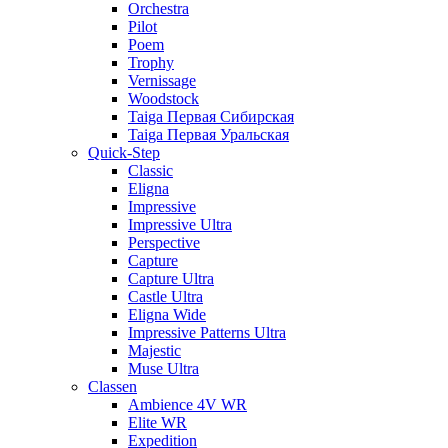
Orchestra
Pilot
Poem
Trophy
Vernissage
Woodstock
Taiga Первая Сибирская
Taiga Первая Уральская
Quick-Step
Classic
Eligna
Impressive
Impressive Ultra
Perspective
Capture
Capture Ultra
Castle Ultra
Eligna Wide
Impressive Patterns Ultra
Majestic
Muse Ultra
Classen
Ambience 4V WR
Elite WR
Expedition