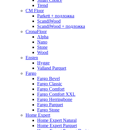
Smart Choice
Trend
CM Floor
Parkett + подложка
ScandiWood
ScandiWood + подложка
CronaFloor
Alpha
Nano
Stone
Wood
Ensten
Hygge
Valland Parquet
Fargo
Fargo Bevel
Fargo Classic
Fargo Comfort
Fargo Comfort XXL
Fargo Herringbone
Fargo Parquet
Fargo Stone
Home Expert
Home Expert Natural
Home Expert Parquet