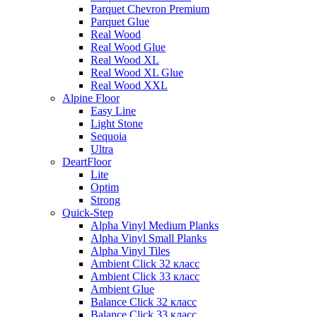
Parquet Chevron Premium
Parquet Glue
Real Wood
Real Wood Glue
Real Wood XL
Real Wood XL Glue
Real Wood XXL
Alpine Floor
Easy Line
Light Stone
Sequoia
Ultra
DeartFloor
Lite
Optim
Strong
Quick-Step
Alpha Vinyl Medium Planks
Alpha Vinyl Small Planks
Alpha Vinyl Tiles
Ambient Click 32 класс
Ambient Click 33 класс
Ambient Glue
Balance Click 32 класс
Balance Click 33 класс