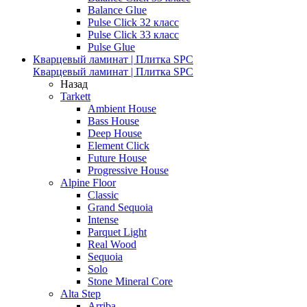
Balance Glue
Pulse Click 32 класс
Pulse Click 33 класс
Pulse Glue
Кварцевый ламинат | Плитка SPC
Кварцевый ламинат | Плитка SPC
Назад
Tarkett
Ambient House
Bass House
Deep House
Element Click
Future House
Progressive House
Alpine Floor
Classic
Grand Sequoia
Intense
Parquet Light
Real Wood
Sequoia
Solo
Stone Mineral Core
Alta Step
Arriba