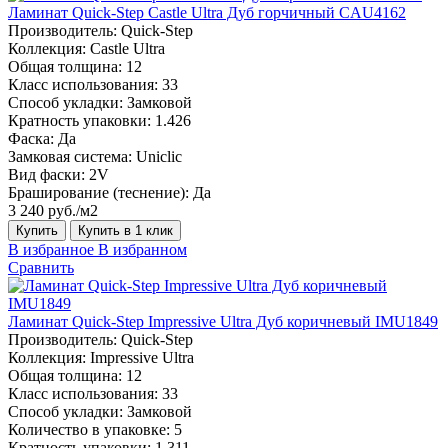
Ламинат Quick-Step Castle Ultra Дуб горчичный CAU4162
Производитель:
Quick-Step
Коллекция:
Castle Ultra
Общая толщина:
12
Класс использования:
33
Способ укладки:
Замковой
Кратность упаковки:
1.426
Фаска:
Да
Замковая система:
Uniclic
Вид фаски:
2V
Браширование (теснение):
Да
3 240 руб./м2
Купить
Купить в 1 клик
В избранное
В избранном
Сравнить
Ламинат Quick-Step Impressive Ultra Дуб коричневый IMU1849
Производитель:
Quick-Step
Коллекция:
Impressive Ultra
Общая толщина:
12
Класс использования:
33
Способ укладки:
Замковой
Количество в упаковке:
5
Кратность упаковки:
1.311