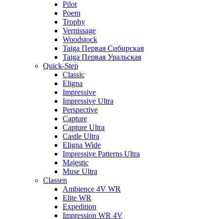
Pilot
Poem
Trophy
Vernissage
Woodstock
Taiga Первая Сибирская
Taiga Первая Уральская
Quick-Step
Classic
Eligna
Impressive
Impressive Ultra
Perspective
Capture
Capture Ultra
Castle Ultra
Eligna Wide
Impressive Patterns Ultra
Majestic
Muse Ultra
Classen
Ambience 4V WR
Elite WR
Expedition
Impression WR 4V