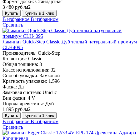
Формат доски:
Стандартная
3 480 руб./м2
Купить
Купить в 1 клик
В избранное
В избранном
Сравнить
Ламинат Quick-Step Classic Дуб теплый натуральный премиум
CLH4095
Производитель:
Quick-Step
Коллекция:
Classic
Общая толщина:
8
Класс использования:
32
Способ укладки:
Замковой
Кратность упаковки:
1.596
Фаска:
Да
Замковая система:
Uniclic
Вид фаски:
4 V
Порода древесины:
Дуб
1 895 руб./м2
Купить
Купить в 1 клик
В избранное
В избранном
Сравнить