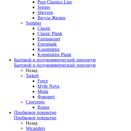
Pure Classico Line
Senses
Shevron
Вкусы Жизни
Sommer
Classic
Classic Plank
Europarquet
Europlank
Konstruktor
Konstruktor Plank
Бытовой и полукоммерческий линолеум
Бытовой и полукоммерческий линолеум
Назад
Tarkett
Force
Idylle Nova
Moda
Фаворит
Синтерос
Bonus
Пробковое покрытие
Пробковое покрытие
Назад
Wicanders