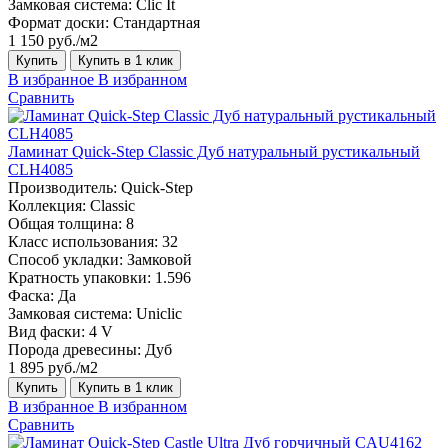
Замковая система:
Clic It
Формат доски:
Стандартная
1 150 руб./м2
Купить
Купить в 1 клик
В избранное
В избранном
Сравнить
Ламинат Quick-Step Classic Дуб натуральный рустикальный
CLH4085
Производитель:
Quick-Step
Коллекция:
Classic
Общая толщина:
8
Класс использования:
32
Способ укладки:
Замковой
Кратность упаковки:
1.596
Фаска:
Да
Замковая система:
Uniclic
Вид фаски:
4 V
Порода древесины:
Дуб
1 895 руб./м2
Купить
Купить в 1 клик
В избранное
В избранном
Сравнить