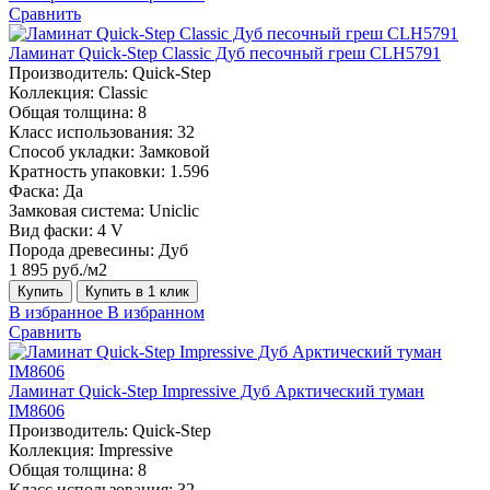
Сравнить
Ламинат Quick-Step Classic Дуб песочный греш CLH5791
Производитель:
Quick-Step
Коллекция:
Classic
Общая толщина:
8
Класс использования:
32
Способ укладки:
Замковой
Кратность упаковки:
1.596
Фаска:
Да
Замковая система:
Uniclic
Вид фаски:
4 V
Порода древесины:
Дуб
1 895 руб./м2
Купить
Купить в 1 клик
В избранное
В избранном
Сравнить
Ламинат Quick-Step Impressive Дуб Арктический туман
IM8606
Производитель:
Quick-Step
Коллекция:
Impressive
Общая толщина:
8
Класс использования:
32