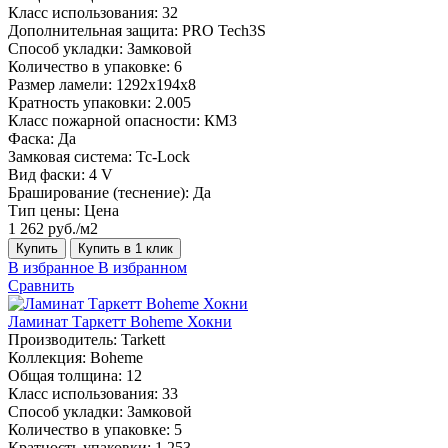
Класс использования:
32
Дополнительная защита:
PRO Tech3S
Способ укладки:
Замковой
Количество в упаковке:
6
Размер ламели:
1292х194х8
Кратность упаковки:
2.005
Класс пожарной опасности:
КМ3
Фаска:
Да
Замковая система:
Tc-Lock
Вид фаски:
4 V
Браширование (теснение):
Да
Тип цены:
Цена
1 262 руб./м2
Купить
Купить в 1 клик
В избранное
В избранном
Сравнить
Ламинат Таркетт Boheme Хокни
Производитель:
Tarkett
Коллекция:
Boheme
Общая толщина:
12
Класс использования:
33
Способ укладки:
Замковой
Количество в упаковке:
5
Кратность упаковки:
1.253