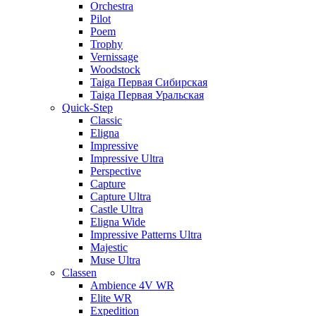
Orchestra
Pilot
Poem
Trophy
Vernissage
Woodstock
Taiga Первая Сибирская
Taiga Первая Уральская
Quick-Step
Classic
Eligna
Impressive
Impressive Ultra
Perspective
Capture
Capture Ultra
Castle Ultra
Eligna Wide
Impressive Patterns Ultra
Majestic
Muse Ultra
Classen
Ambience 4V WR
Elite WR
Expedition