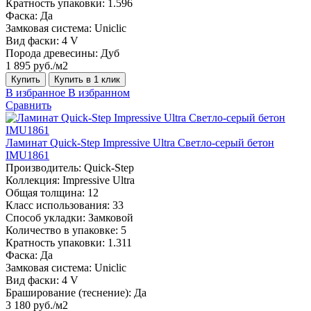
Кратность упаковки:
1.596
Фаска:
Да
Замковая система:
Uniclic
Вид фаски:
4 V
Порода древесины:
Дуб
1 895 руб./м2
Купить
Купить в 1 клик
В избранное
В избранном
Сравнить
Ламинат Quick-Step Impressive Ultra Светло-серый бетон
IMU1861
Производитель:
Quick-Step
Коллекция:
Impressive Ultra
Общая толщина:
12
Класс использования:
33
Способ укладки:
Замковой
Количество в упаковке:
5
Кратность упаковки:
1.311
Фаска:
Да
Замковая система:
Uniclic
Вид фаски:
4 V
Браширование (теснение):
Да
3 180 руб./м2