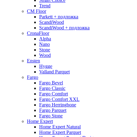
Smart Choice
Trend
CM Floor
Parkett + подложка
ScandiWood
ScandiWood + подложка
CronaFloor
Alpha
Nano
Stone
Wood
Ensten
Hygge
Valland Parquet
Fargo
Fargo Bevel
Fargo Classic
Fargo Comfort
Fargo Comfort XXL
Fargo Herringbone
Fargo Parquet
Fargo Stone
Home Expert
Home Expert Natural
Home Expert Parquet