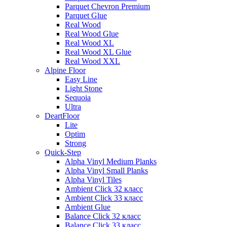
Parquet Chevron Premium
Parquet Glue
Real Wood
Real Wood Glue
Real Wood XL
Real Wood XL Glue
Real Wood XXL
Alpine Floor
Easy Line
Light Stone
Sequoia
Ultra
DeartFloor
Lite
Optim
Strong
Quick-Step
Alpha Vinyl Medium Planks
Alpha Vinyl Small Planks
Alpha Vinyl Tiles
Ambient Click 32 класс
Ambient Click 33 класс
Ambient Glue
Balance Click 32 класс
Balance Click 33 класс