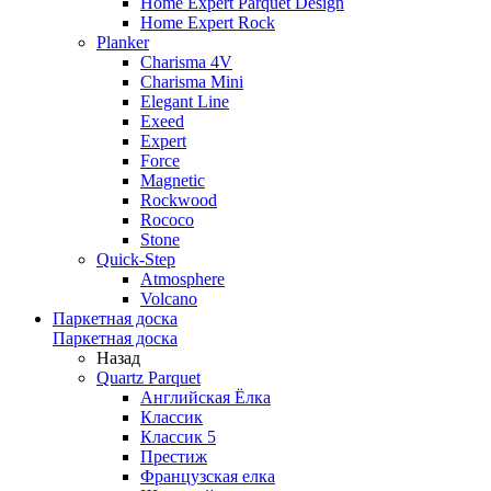
Home Expert Parquet Design
Home Expert Rock
Planker
Charisma 4V
Charisma Mini
Elegant Line
Exeed
Expert
Force
Magnetic
Rockwood
Rococo
Stone
Quick-Step
Atmosphere
Volcano
Паркетная доска
Паркетная доска
Назад
Quartz Parquet
Английская Ёлка
Классик
Классик 5
Престиж
Французская елка