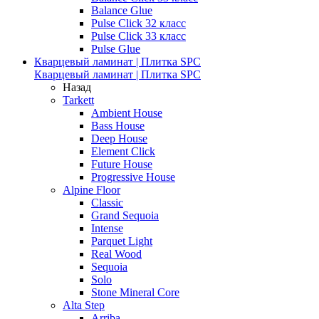
Balance Glue
Pulse Click 32 класс
Pulse Click 33 класс
Pulse Glue
Кварцевый ламинат | Плитка SPC
Кварцевый ламинат | Плитка SPC
Назад
Tarkett
Ambient House
Bass House
Deep House
Element Click
Future House
Progressive House
Alpine Floor
Classic
Grand Sequoia
Intense
Parquet Light
Real Wood
Sequoia
Solo
Stone Mineral Core
Alta Step
Arriba