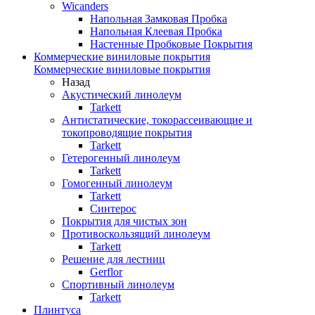
Wicanders
Напольная Замковая Пробка
Напольная Клеевая Пробка
Настенные Пробковые Покрытия
Коммерческие виниловые покрытия
Коммерческие виниловые покрытия
Назад
Акустический линолеум
Tarkett
Антистатические, токорассеивающие и
токопроводящие покрытия
Tarkett
Гетерогенный линолеум
Tarkett
Гомогенный линолеум
Tarkett
Синтерос
Покрытия для чистых зон
Противоскользящий линолеум
Tarkett
Решение для лестниц
Gerflor
Спортивный линолеум
Tarkett
Плинтуса