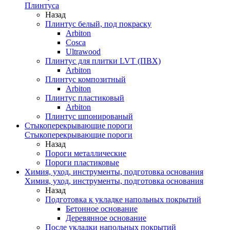
Плинтуса
Назад
Плинтус белый, под покраску
Arbiton
Cosca
Ultrawood
Плинтус для плитки LVT (ПВХ)
Arbiton
Плинтус композитный
Arbiton
Плинтус пластиковый
Arbiton
Плинтус шпонированый
Стыкоперекрывающие пороги
Стыкоперекрывающие пороги
Назад
Пороги металлические
Пороги пластиковые
Химия, уход, инструменты, подготовка основания
Химия, уход, инструменты, подготовка основания
Назад
Подготовка к укладке напольных покрытий
Бетонное основание
Деревянное основание
После укладки напольных покрытий