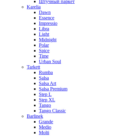
Штучный паркет
Karelia
Dawn
Essence
Impressio
Libra
Light
Midnight
Polar
Spice
Time
Urban Soul
Tarkett
Rumba
Salsa
Salsa Art
Salsa Premium
Step L
Step XL
Tango
Tango Classic
Barlinek
Grande
Medio
Molti