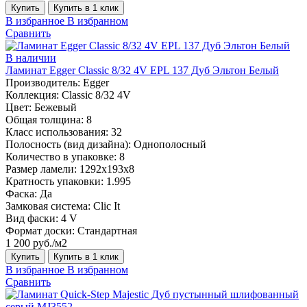
Купить
Купить в 1 клик
В избранное
В избранном
Сравнить
В наличии
Ламинат Egger Classic 8/32 4V EPL 137 Дуб Эльтон Белый
Производитель:
Egger
Коллекция:
Classic 8/32 4V
Цвет:
Бежевый
Общая толщина:
8
Класс использования:
32
Полосность (вид дизайна):
Однополосный
Количество в упаковке:
8
Размер ламели:
1292х193х8
Кратность упаковки:
1.995
Фаска:
Да
Замковая система:
Clic It
Вид фаски:
4 V
Формат доски:
Стандартная
1 200 руб./м2
Купить
Купить в 1 клик
В избранное
В избранном
Сравнить