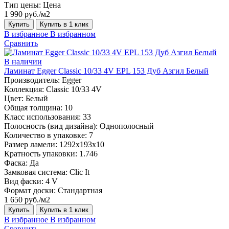
Тип цены:
Цена
1 990 руб./м2
Купить
Купить в 1 клик
В избранное
В избранном
Сравнить
В наличии
Ламинат Egger Classic 10/33 4V EPL 153 Дуб Азгил Белый
Производитель:
Egger
Коллекция:
Classic 10/33 4V
Цвет:
Белый
Общая толщина:
10
Класс использования:
33
Полосность (вид дизайна):
Однополосный
Количество в упаковке:
7
Размер ламели:
1292х193х10
Кратность упаковки:
1.746
Фаска:
Да
Замковая система:
Clic It
Вид фаски:
4 V
Формат доски:
Стандартная
1 650 руб./м2
Купить
Купить в 1 клик
В избранное
В избранном
Сравнить