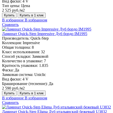
Вид фаски:
4 V
Тип цены:
Цена
2 525 руб./м2
Купить
Купить в 1 клик
В избранное
В избранном
Сравнить
Ламинат Quick-Step Impressive Дуб бордо IM1995
Производитель:
Quick-Step
Коллекция:
Impressive
Общая толщина:
8
Класс использования:
32
Способ укладки:
Замковой
Количество в упаковке:
7
Кратность упаковки:
1.835
Фаска:
Да
Замковая система:
Uniclic
Вид фаски:
4 V
Браширование (теснение):
Да
2 590 руб./м2
Купить
Купить в 1 клик
В избранное
В избранном
Сравнить
Ламинат Quick-Step Eligna Дуб итальянский бежевый U3832