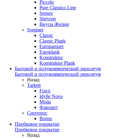
Piccolo
Pure Classico Line
Senses
Shevron
Вкусы Жизни
Sommer
Classic
Classic Plank
Europarquet
Europlank
Konstruktor
Konstruktor Plank
Бытовой и полукоммерческий линолеум
Бытовой и полукоммерческий линолеум
Назад
Tarkett
Force
Idylle Nova
Moda
Фаворит
Синтерос
Bonus
Пробковое покрытие
Пробковое покрытие
Назад