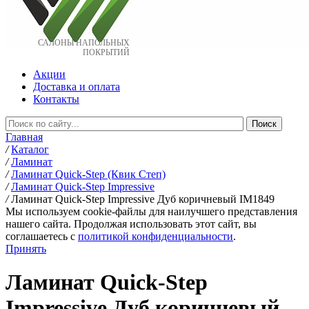
САЛОНЫ НАПОЛЬНЫХ
ПОКРЫТИЙ
Акции
Доставка и оплата
Контакты
Главная
/
Каталог
/
Ламинат
/
Ламинат Quick-Step (Квик Степ)
/
Ламинат Quick-Step Impressive
/
Ламинат Quick-Step Impressive Дуб коричневый IM1849
Мы используем cookie-файлы для наилучшего представления
нашего сайта. Продолжая использовать этот сайт, вы
соглашаетесь c
политикой конфиденциальности
.
Принять
Ламинат Quick-Step
Impressive Дуб коричневый