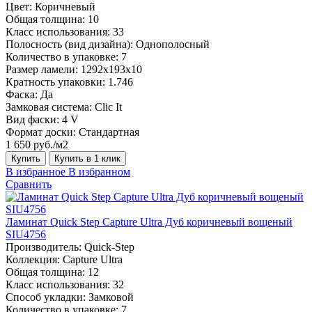
Цвет:
Коричневый
Общая толщина:
10
Класс использования:
33
Полосность (вид дизайна):
Однополосный
Количество в упаковке:
7
Размер ламели:
1292х193х10
Кратность упаковки:
1.746
Фаска:
Да
Замковая система:
Clic It
Вид фаски:
4 V
Формат доски:
Стандартная
1 650 руб./м2
Купить
Купить в 1 клик
В избранное
В избранном
Сравнить
Ламинат Quick Step Capture Ultra Дуб коричневый вощеный
SIU4756
Производитель:
Quick-Step
Коллекция:
Capture Ultra
Общая толщина:
12
Класс использования:
32
Способ укладки:
Замковой
Количество в упаковке:
7