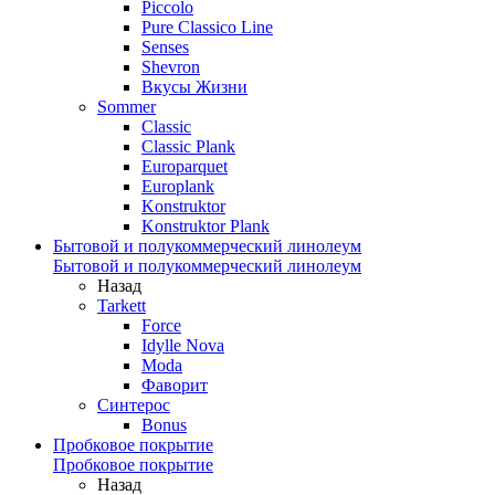
Piccolo
Pure Classico Line
Senses
Shevron
Вкусы Жизни
Sommer
Classic
Classic Plank
Europarquet
Europlank
Konstruktor
Konstruktor Plank
Бытовой и полукоммерческий линолеум
Бытовой и полукоммерческий линолеум
Назад
Tarkett
Force
Idylle Nova
Moda
Фаворит
Синтерос
Bonus
Пробковое покрытие
Пробковое покрытие
Назад