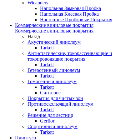
Wicanders
Напольная Замковая Пробка
Напольная Клеевая Пробка
Настенные Пробковые Покрытия
Коммерческие виниловые покрытия
Коммерческие виниловые покрытия
Назад
Акустический линолеум
Tarkett
Антистатические, токорассеивающие и
токопроводящие покрытия
Tarkett
Гетерогенный линолеум
Tarkett
Гомогенный линолеум
Tarkett
Синтерос
Покрытия для чистых зон
Противоскользящий линолеум
Tarkett
Решение для лестниц
Gerflor
Спортивный линолеум
Tarkett
Плинтуса