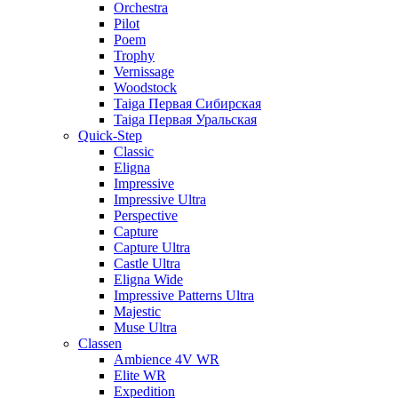
Orchestra
Pilot
Poem
Trophy
Vernissage
Woodstock
Taiga Первая Сибирская
Taiga Первая Уральская
Quick-Step
Classic
Eligna
Impressive
Impressive Ultra
Perspective
Capture
Capture Ultra
Castle Ultra
Eligna Wide
Impressive Patterns Ultra
Majestic
Muse Ultra
Classen
Ambience 4V WR
Elite WR
Expedition