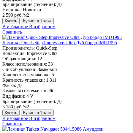
Браширование (теснение):
Да
Новинка:
Новинка
2 590 руб./м2
Купить
Купить в 1 клик
В избранное
В избранном
Сравнить
Ламинат Quick-Step Impressive Ultra Дуб бордо IMU1995
Производитель:
Quick-Step
Коллекция:
Impressive Ultra
Общая толщина:
12
Класс использования:
33
Способ укладки:
Замковой
Количество в упаковке:
5
Кратность упаковки:
1.311
Фаска:
Да
Замковая система:
Uniclic
Вид фаски:
4 V
Браширование (теснение):
Да
3 180 руб./м2
Купить
Купить в 1 клик
В избранное
В избранном
Сравнить