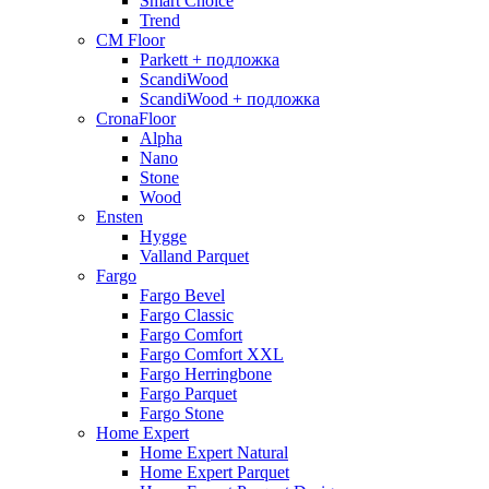
Smart Choice
Trend
CM Floor
Parkett + подложка
ScandiWood
ScandiWood + подложка
CronaFloor
Alpha
Nano
Stone
Wood
Ensten
Hygge
Valland Parquet
Fargo
Fargo Bevel
Fargo Classic
Fargo Comfort
Fargo Comfort XXL
Fargo Herringbone
Fargo Parquet
Fargo Stone
Home Expert
Home Expert Natural
Home Expert Parquet