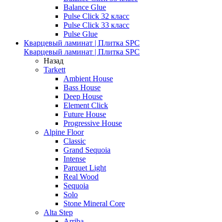
Balance Glue
Pulse Click 32 класс
Pulse Click 33 класс
Pulse Glue
Кварцевый ламинат | Плитка SPC
Кварцевый ламинат | Плитка SPC
Назад
Tarkett
Ambient House
Bass House
Deep House
Element Click
Future House
Progressive House
Alpine Floor
Classic
Grand Sequoia
Intense
Parquet Light
Real Wood
Sequoia
Solo
Stone Mineral Core
Alta Step
Arriba