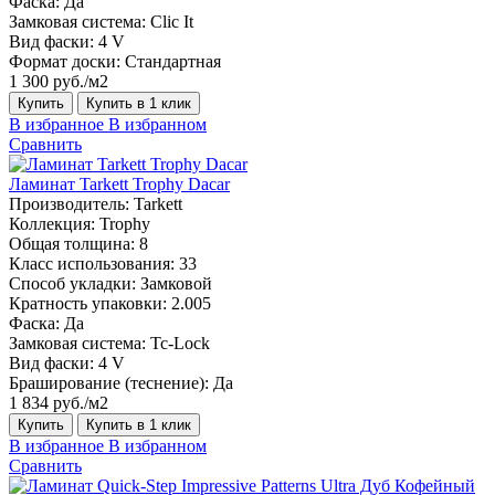
Фаска:
Да
Замковая система:
Clic It
Вид фаски:
4 V
Формат доски:
Стандартная
1 300 руб./м2
Купить
Купить в 1 клик
В избранное
В избранном
Сравнить
Ламинат Tarkett Trophy Dacar
Производитель:
Tarkett
Коллекция:
Trophy
Общая толщина:
8
Класс использования:
33
Способ укладки:
Замковой
Кратность упаковки:
2.005
Фаска:
Да
Замковая система:
Tc-Lock
Вид фаски:
4 V
Браширование (теснение):
Да
1 834 руб./м2
Купить
Купить в 1 клик
В избранное
В избранном
Сравнить