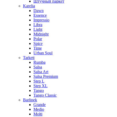
Штучный паркет
Karelia
Dawn
Essence
Impressio
Libra
Light
Midnight
Polar
Spice
Time
Urban Soul
Tarkett
Rumba
Salsa
Salsa Art
Salsa Premium
Step L
Step XL
Tango
Tango Classic
Barlinek
Grande
Medio
Molti