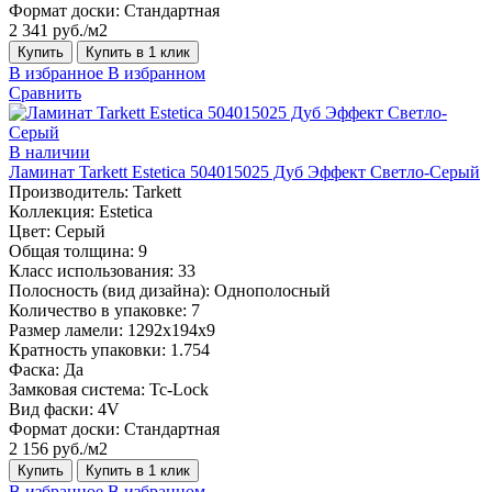
Формат доски:
Стандартная
2 341 руб./м2
Купить
Купить в 1 клик
В избранное
В избранном
Сравнить
В наличии
Ламинат Tarkett Estetica 504015025 Дуб Эффект Светло-Серый
Производитель:
Tarkett
Коллекция:
Estetica
Цвет:
Серый
Общая толщина:
9
Класс использования:
33
Полосность (вид дизайна):
Однополосный
Количество в упаковке:
7
Размер ламели:
1292х194х9
Кратность упаковки:
1.754
Фаска:
Да
Замковая система:
Tc-Lock
Вид фаски:
4V
Формат доски:
Стандартная
2 156 руб./м2
Купить
Купить в 1 клик
В избранное
В избранном