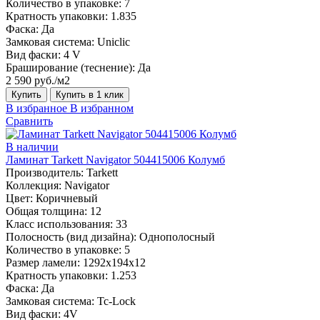
Количество в упаковке:
7
Кратность упаковки:
1.835
Фаска:
Да
Замковая система:
Uniclic
Вид фаски:
4 V
Браширование (теснение):
Да
2 590 руб./м2
Купить
Купить в 1 клик
В избранное
В избранном
Сравнить
В наличии
Ламинат Tarkett Navigator 504415006 Колумб
Производитель:
Tarkett
Коллекция:
Navigator
Цвет:
Коричневый
Общая толщина:
12
Класс использования:
33
Полосность (вид дизайна):
Однополосный
Количество в упаковке:
5
Размер ламели:
1292х194х12
Кратность упаковки:
1.253
Фаска:
Да
Замковая система:
Tc-Lock
Вид фаски:
4V