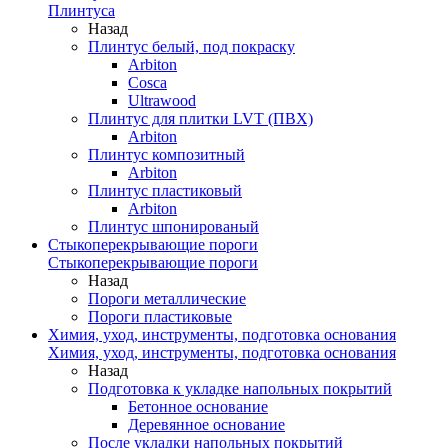
Плинтуса
Назад
Плинтус белый, под покраску
Arbiton
Cosca
Ultrawood
Плинтус для плитки LVT (ПВХ)
Arbiton
Плинтус композитный
Arbiton
Плинтус пластиковый
Arbiton
Плинтус шпонированый
Стыкоперекрывающие пороги
Стыкоперекрывающие пороги
Назад
Пороги металлические
Пороги пластиковые
Химия, уход, инструменты, подготовка основания
Химия, уход, инструменты, подготовка основания
Назад
Подготовка к укладке напольных покрытий
Бетонное основание
Деревянное основание
После укладки напольных покрытий