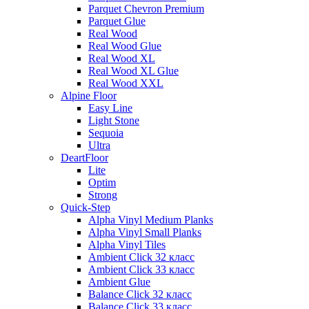
Parquet Chevron Premium
Parquet Glue
Real Wood
Real Wood Glue
Real Wood XL
Real Wood XL Glue
Real Wood XXL
Alpine Floor
Easy Line
Light Stone
Sequoia
Ultra
DeartFloor
Lite
Optim
Strong
Quick-Step
Alpha Vinyl Medium Planks
Alpha Vinyl Small Planks
Alpha Vinyl Tiles
Ambient Click 32 класс
Ambient Click 33 класс
Ambient Glue
Balance Click 32 класс
Balance Click 33 класс