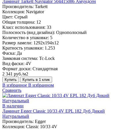
Ламинат Tarkett Navigator 504415086 Амундсен
Производитель:
Tarkett
Коллекция:
Navigator
Цвет:
Серый
Общая толщина:
12
Класс использования:
33
Полосность (вид дизайна):
Однополосный
Количество в упаковке:
5
Размер ламели:
1292х194х12
Кратность упаковки:
1.253
Фаска:
Да
Замковая система:
Tc-Lock
Вид фаски:
4V
Формат доски:
Стандартная
2 341 руб./м2
Купить
Купить в 1 клик
В избранное
В избранном
Сравнить
В наличии
Ламинат Egger Classic 10/33 4V EPL 182 Дуб Дикий
Натуральный
Производитель:
Egger
Коллекция:
Classic 10/33 4V