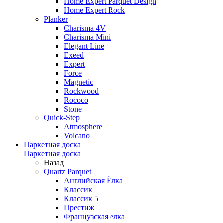
Home Expert Parquet Design
Home Expert Rock
Planker
Charisma 4V
Charisma Mini
Elegant Line
Exeed
Expert
Force
Magnetic
Rockwood
Rococo
Stone
Quick-Step
Atmosphere
Volcano
Паркетная доска
Паркетная доска
Назад
Quartz Parquet
Английская Ёлка
Классик
Классик 5
Престиж
Французская елка