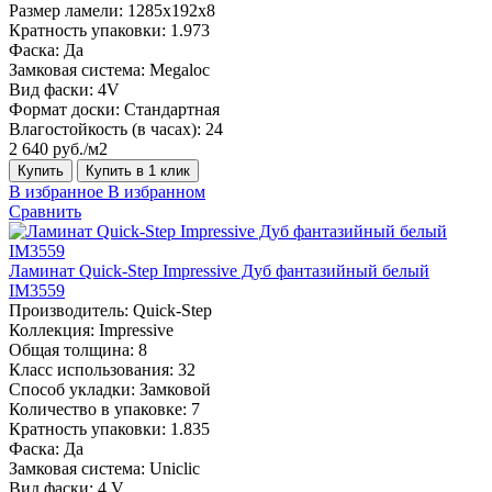
Размер ламели:
1285х192х8
Кратность упаковки:
1.973
Фаска:
Да
Замковая система:
Megaloc
Вид фаски:
4V
Формат доски:
Стандартная
Влагостойкость (в часах):
24
2 640 руб./м2
Купить
Купить в 1 клик
В избранное
В избранном
Сравнить
Ламинат Quick-Step Impressive Дуб фантазийный белый
IM3559
Производитель:
Quick-Step
Коллекция:
Impressive
Общая толщина:
8
Класс использования:
32
Способ укладки:
Замковой
Количество в упаковке:
7
Кратность упаковки:
1.835
Фаска:
Да
Замковая система:
Uniclic
Вид фаски:
4 V