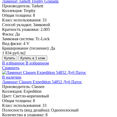
Ламинат Tarkett Trophy Granada
Производитель:
Tarkett
Коллекция:
Trophy
Общая толщина:
8
Класс использования:
33
Способ укладки:
Замковой
Кратность упаковки:
2.005
Фаска:
Да
Замковая система:
Tc-Lock
Вид фаски:
4 V
Браширование (теснение):
Да
1 834 руб./м2
Купить
Купить в 1 клик
В избранное
В избранном
Сравнить
В наличии
Ламинат Classen Expedition 54852 Дуб Патос
Производитель:
Classen
Коллекция:
Expedition
Цвет:
Светло-коричневый
Общая толщина:
8
Класс использования:
33
Полосность (вид дизайна):
Однополосный
Количество в упаковке:
8