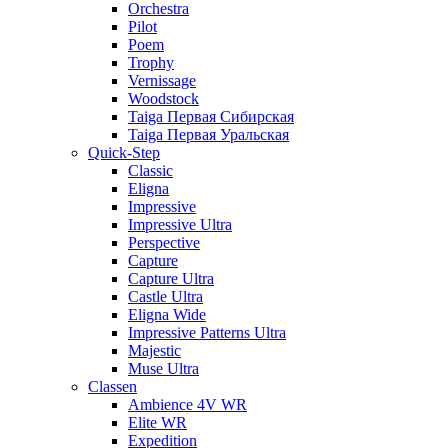
Orchestra
Pilot
Poem
Trophy
Vernissage
Woodstock
Taiga Первая Сибирская
Taiga Первая Уральская
Quick-Step
Classic
Eligna
Impressive
Impressive Ultra
Perspective
Capture
Capture Ultra
Castle Ultra
Eligna Wide
Impressive Patterns Ultra
Majestic
Muse Ultra
Classen
Ambience 4V WR
Elite WR
Expedition