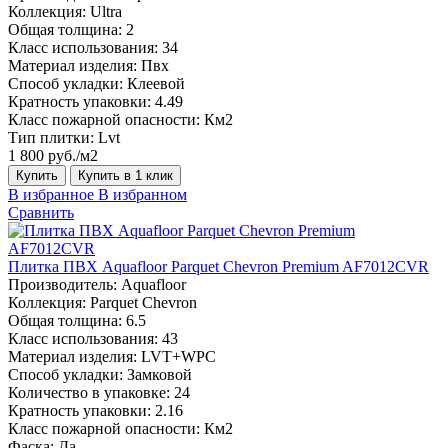
Коллекция:
Ultra
Общая толщина:
2
Класс использования:
34
Материал изделия:
Пвх
Способ укладки:
Клеевой
Кратность упаковки:
4.49
Класс пожарной опасности:
Км2
Тип плитки:
Lvt
1 800 руб./м2
Купить
Купить в 1 клик
В избранное
В избранном
Сравнить
Плитка ПВХ Aquafloor Parquet Chevron Premium AF7012CVR
Производитель:
Aquafloor
Коллекция:
Parquet Chevron
Общая толщина:
6.5
Класс использования:
43
Материал изделия:
LVT+WPC
Способ укладки:
Замковой
Количество в упаковке:
24
Кратность упаковки:
2.16
Класс пожарной опасности:
Км2
Фаска:
Да