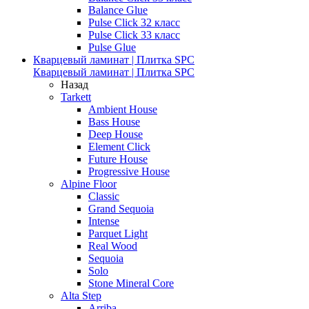
Balance Glue
Pulse Click 32 класс
Pulse Click 33 класс
Pulse Glue
Кварцевый ламинат | Плитка SPC
Кварцевый ламинат | Плитка SPC
Назад
Tarkett
Ambient House
Bass House
Deep House
Element Click
Future House
Progressive House
Alpine Floor
Classic
Grand Sequoia
Intense
Parquet Light
Real Wood
Sequoia
Solo
Stone Mineral Core
Alta Step
Arriba