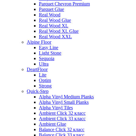
Parquet Chevron Premium
Parquet Glue
Real Wood
Real Wood Glue
Real Wood XL
Real Wood XL Glue
Real Wood XXL
Alpine Floor
Easy Line
Light Stone
Sequoia
Ultra
DeartFloor
Lite
Optim
Strong
Quick-Step
Alpha Vinyl Medium Planks
Alpha Vinyl Small Planks
Alpha Vinyl Tiles
Ambient Click 32 класс
Ambient Click 33 класс
Ambient Glue
Balance Click 32 класс
Balance Click 33 класс