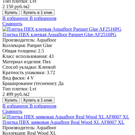
Тип плитки:
Lvt
2 150 руб./м2
Купить
Купить в 1 клик
В избранное
В избранном
Сравнить
Плитка ПВХ клеевая Aquafloor Parquet Glue AF2516PG
Производитель:
Aquafloor
Коллекция:
Parquet Glue
Общая толщина:
2.5
Класс использования:
43
Материал изделия:
Пвх
Способ укладки:
Клеевой
Кратность упаковки:
3.72
Вид фаски:
4 V
Браширование (теснение):
Да
Тип плитки:
Lvt
2 499 руб./м2
Купить
Купить в 1 клик
В избранное
В избранном
Сравнить
Плитка ПВХ замковая Aquafloor Real Wood XL AF8007 XL
Производитель:
Aquafloor
Коллекция:
Real Wood XL