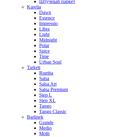
Штучный паркет
Karelia
Dawn
Essence
Impressio
Libra
Light
Midnight
Polar
Spice
Time
Urban Soul
Tarkett
Rumba
Salsa
Salsa Art
Salsa Premium
Step L
Step XL
Tango
Tango Classic
Barlinek
Grande
Medio
Molti