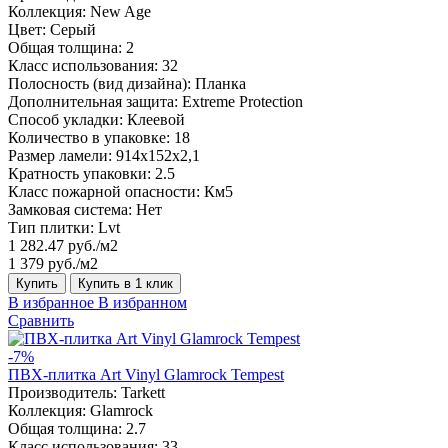
Коллекция:
New Age
Цвет:
Серый
Общая толщина:
2
Класс использования:
32
Полосность (вид дизайна):
Планка
Дополнительная защита:
Extreme Protection
Способ укладки:
Клеевой
Количество в упаковке:
18
Размер ламели:
914x152x2,1
Кратность упаковки:
2.5
Класс пожарной опасности:
Км5
Замковая система:
Нет
Тип плитки:
Lvt
1 282.47 руб./м2
1 379 руб./м2
Купить
Купить в 1 клик
В избранное
В избранном
Сравнить
-7%
ПВХ-плитка Art Vinyl Glamrock Tempest
Производитель:
Tarkett
Коллекция:
Glamrock
Общая толщина:
2.7
Класс использования:
33