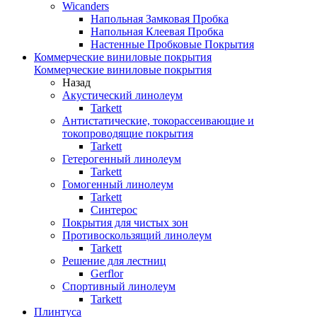
Wicanders
Напольная Замковая Пробка
Напольная Клеевая Пробка
Настенные Пробковые Покрытия
Коммерческие виниловые покрытия
Коммерческие виниловые покрытия
Назад
Акустический линолеум
Tarkett
Антистатические, токорассеивающие и
токопроводящие покрытия
Tarkett
Гетерогенный линолеум
Tarkett
Гомогенный линолеум
Tarkett
Синтерос
Покрытия для чистых зон
Противоскользящий линолеум
Tarkett
Решение для лестниц
Gerflor
Спортивный линолеум
Tarkett
Плинтуса