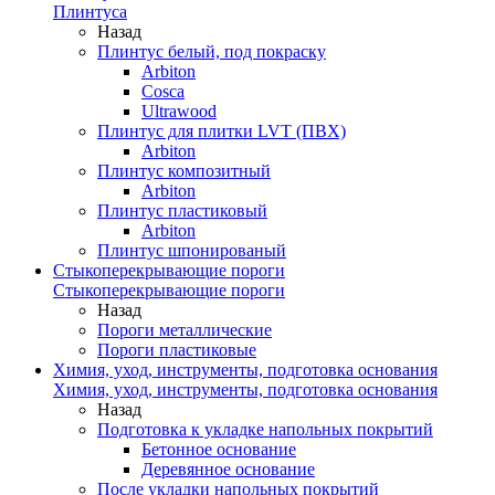
Плинтуса
Назад
Плинтус белый, под покраску
Arbiton
Cosca
Ultrawood
Плинтус для плитки LVT (ПВХ)
Arbiton
Плинтус композитный
Arbiton
Плинтус пластиковый
Arbiton
Плинтус шпонированый
Стыкоперекрывающие пороги
Стыкоперекрывающие пороги
Назад
Пороги металлические
Пороги пластиковые
Химия, уход, инструменты, подготовка основания
Химия, уход, инструменты, подготовка основания
Назад
Подготовка к укладке напольных покрытий
Бетонное основание
Деревянное основание
После укладки напольных покрытий