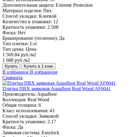
Дополнительная защита:
Extreme Protection
Материал изделия:
Пвх
Способ укладки:
Клеевой
Количество в упаковке:
12
Кратность упаковки:
2.508
Фаска:
Нет
Браширование (теснение):
Да
Тип плитки:
Lvt
Тип цены:
Цена
1 569.84 руб./м2
1 688 руб./м2
Купить
Купить в 1 клик
В избранное
В избранном
Сравнить
Плитка ПВХ замковая Aquafloor Real Wood AF6041
Производитель:
Aquafloor
Коллекция:
Real Wood
Общая толщина:
6
Класс использования:
43
Способ укладки:
Замковой
Кратность упаковки:
2.17
Фаска:
Да
Замковая система:
Easylock