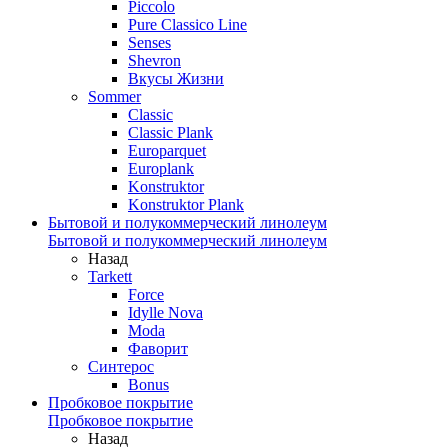
Piccolo
Pure Classico Line
Senses
Shevron
Вкусы Жизни
Sommer
Classic
Classic Plank
Europarquet
Europlank
Konstruktor
Konstruktor Plank
Бытовой и полукоммерческий линолеум
Бытовой и полукоммерческий линолеум
Назад
Tarkett
Force
Idylle Nova
Moda
Фаворит
Синтерос
Bonus
Пробковое покрытие
Пробковое покрытие
Назад