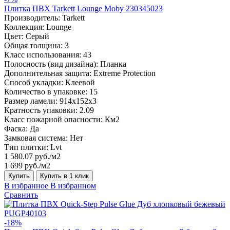
Плитка ПВХ Tarkett Lounge Moby 230345023
Производитель:
Tarkett
Коллекция:
Lounge
Цвет:
Серый
Общая толщина:
3
Класс использования:
43
Полосность (вид дизайна):
Планка
Дополнительная защита:
Extreme Protection
Способ укладки:
Клеевой
Количество в упаковке:
15
Размер ламели:
914x152x3
Кратность упаковки:
2.09
Класс пожарной опасности:
Км2
Фаска:
Да
Замковая система:
Нет
Тип плитки:
Lvt
1 580.07 руб./м2
1 699 руб./м2
Купить
Купить в 1 клик
В избранное
В избранном
Сравнить
-18%