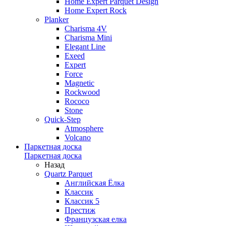
Home Expert Parquet Design
Home Expert Rock
Planker
Charisma 4V
Charisma Mini
Elegant Line
Exeed
Expert
Force
Magnetic
Rockwood
Rococo
Stone
Quick-Step
Atmosphere
Volcano
Паркетная доска
Паркетная доска
Назад
Quartz Parquet
Английская Ёлка
Классик
Классик 5
Престиж
Французская елка