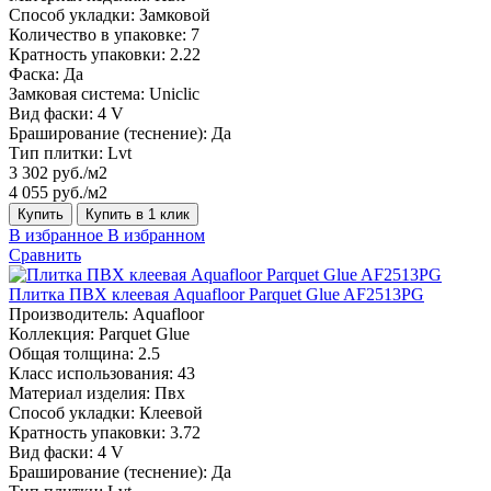
Способ укладки:
Замковой
Количество в упаковке:
7
Кратность упаковки:
2.22
Фаска:
Да
Замковая система:
Uniclic
Вид фаски:
4 V
Браширование (теснение):
Да
Тип плитки:
Lvt
3 302 руб./м2
4 055 руб./м2
Купить
Купить в 1 клик
В избранное
В избранном
Сравнить
Плитка ПВХ клеевая Aquafloor Parquet Glue AF2513PG
Производитель:
Aquafloor
Коллекция:
Parquet Glue
Общая толщина:
2.5
Класс использования:
43
Материал изделия:
Пвх
Способ укладки:
Клеевой
Кратность упаковки:
3.72
Вид фаски:
4 V
Браширование (теснение):
Да