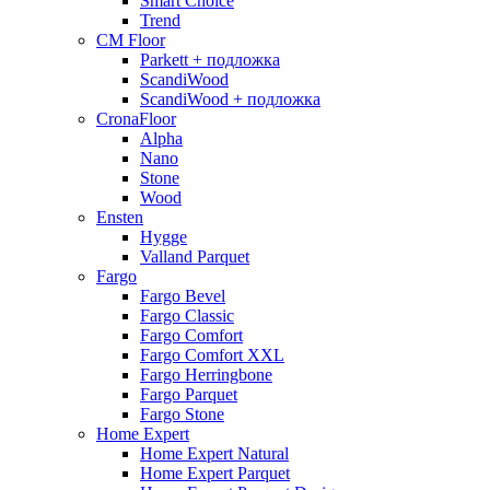
Smart Choice
Trend
CM Floor
Parkett + подложка
ScandiWood
ScandiWood + подложка
CronaFloor
Alpha
Nano
Stone
Wood
Ensten
Hygge
Valland Parquet
Fargo
Fargo Bevel
Fargo Classic
Fargo Comfort
Fargo Comfort XXL
Fargo Herringbone
Fargo Parquet
Fargo Stone
Home Expert
Home Expert Natural
Home Expert Parquet