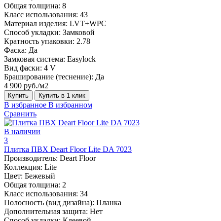
Общая толщина:
8
Класс использования:
43
Материал изделия:
LVT+WPC
Способ укладки:
Замковой
Кратность упаковки:
2.78
Фаска:
Да
Замковая система:
Easylock
Вид фаски:
4 V
Браширование (теснение):
Да
4 900 руб./м2
Купить
Купить в 1 клик
В избранное
В избранном
Сравнить
В наличии
3
Плитка ПВХ Deart Floor Lite DA 7023
Производитель:
Deart Floor
Коллекция:
Lite
Цвет:
Бежевый
Общая толщина:
2
Класс использования:
34
Полосность (вид дизайна):
Планка
Дополнительная защита:
Нет
Способ укладки:
Клеевой