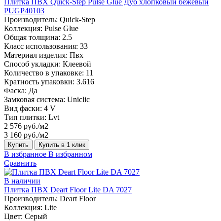
Плитка ПВХ Quick-Step Pulse Glue Дуб хлопковый бежевый
PUGP40103
Производитель:
Quick-Step
Коллекция:
Pulse Glue
Общая толщина:
2.5
Класс использования:
33
Материал изделия:
Пвх
Способ укладки:
Клеевой
Количество в упаковке:
11
Кратность упаковки:
3.616
Фаска:
Да
Замковая система:
Uniclic
Вид фаски:
4 V
Тип плитки:
Lvt
2 576 руб./м2
3 160 руб./м2
Купить
Купить в 1 клик
В избранное
В избранном
Сравнить
В наличии
Плитка ПВХ Deart Floor Lite DA 7027
Производитель:
Deart Floor
Коллекция:
Lite
Цвет:
Серый