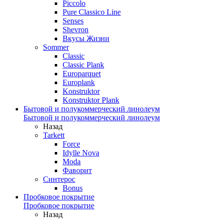
Piccolo
Pure Classico Line
Senses
Shevron
Вкусы Жизни
Sommer
Classic
Classic Plank
Europarquet
Europlank
Konstruktor
Konstruktor Plank
Бытовой и полукоммерческий линолеум
Бытовой и полукоммерческий линолеум
Назад
Tarkett
Force
Idylle Nova
Moda
Фаворит
Синтерос
Bonus
Пробковое покрытие
Пробковое покрытие
Назад