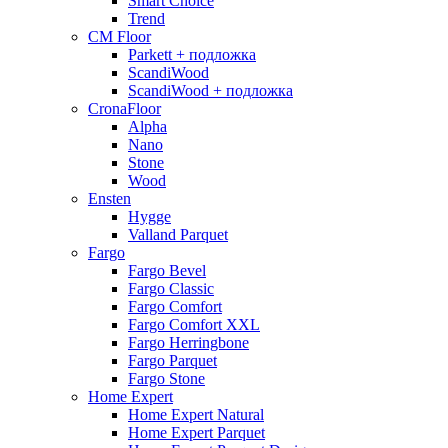
Smart Choice
Trend
CM Floor
Parkett + подложка
ScandiWood
ScandiWood + подложка
CronaFloor
Alpha
Nano
Stone
Wood
Ensten
Hygge
Valland Parquet
Fargo
Fargo Bevel
Fargo Classic
Fargo Comfort
Fargo Comfort XXL
Fargo Herringbone
Fargo Parquet
Fargo Stone
Home Expert
Home Expert Natural
Home Expert Parquet