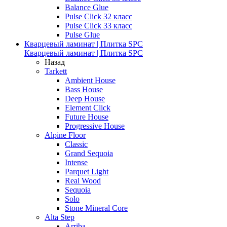
Balance Glue
Pulse Click 32 класс
Pulse Click 33 класс
Pulse Glue
Кварцевый ламинат | Плитка SPC
Кварцевый ламинат | Плитка SPC
Назад
Tarkett
Ambient House
Bass House
Deep House
Element Click
Future House
Progressive House
Alpine Floor
Classic
Grand Sequoia
Intense
Parquet Light
Real Wood
Sequoia
Solo
Stone Mineral Core
Alta Step
Arriba