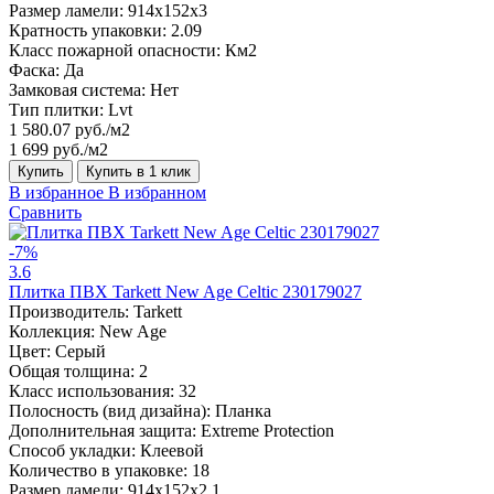
Размер ламели:
914x152x3
Кратность упаковки:
2.09
Класс пожарной опасности:
Км2
Фаска:
Да
Замковая система:
Нет
Тип плитки:
Lvt
1 580.07 руб./м2
1 699 руб./м2
Купить
Купить в 1 клик
В избранное
В избранном
Сравнить
-7%
3.6
Плитка ПВХ Tarkett New Age Celtic 230179027
Производитель:
Tarkett
Коллекция:
New Age
Цвет:
Серый
Общая толщина:
2
Класс использования:
32
Полосность (вид дизайна):
Планка
Дополнительная защита:
Extreme Protection
Способ укладки:
Клеевой
Количество в упаковке:
18
Размер ламели:
914x152x2,1