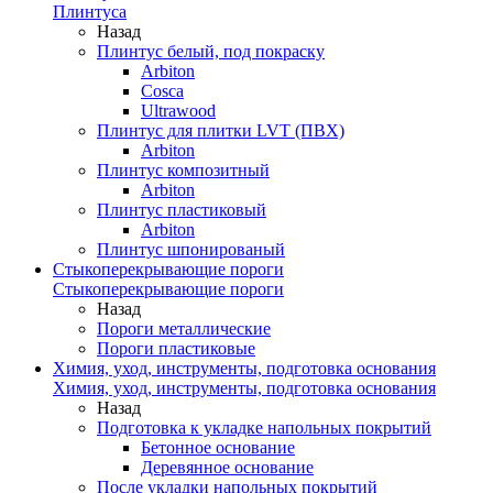
Плинтуса
Назад
Плинтус белый, под покраску
Arbiton
Cosca
Ultrawood
Плинтус для плитки LVT (ПВХ)
Arbiton
Плинтус композитный
Arbiton
Плинтус пластиковый
Arbiton
Плинтус шпонированый
Стыкоперекрывающие пороги
Стыкоперекрывающие пороги
Назад
Пороги металлические
Пороги пластиковые
Химия, уход, инструменты, подготовка основания
Химия, уход, инструменты, подготовка основания
Назад
Подготовка к укладке напольных покрытий
Бетонное основание
Деревянное основание
После укладки напольных покрытий