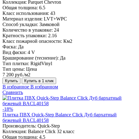
Коллекция:
Parquet Chevron
Общая толщина:
6.5
Класс использования:
43
Материал изделия:
LVT+WPC
Способ укладки:
Замковой
Количество в упаковке:
24
Кратность упаковки:
2.16
Класс пожарной опасности:
Км2
Фаска:
Да
Вид фаски:
4 V
Браширование (теснение):
Да
Тип плитки:
RigidVinyl
Тип цены:
Цена
7 200 руб./м2
Купить
Купить в 1 клик
В избранное
В избранном
Сравнить
-18%
Плитка ПВХ Quick-Step Balance Click Дуб бархатный
бежевый BACL40158
Производитель:
Quick-Step
Коллекция:
Balance Click 32 класс
Общая толщина:
4.5