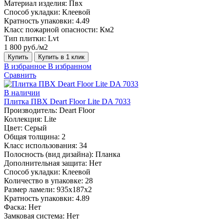
Материал изделия:
Пвх
Способ укладки:
Клеевой
Кратность упаковки:
4.49
Класс пожарной опасности:
Км2
Тип плитки:
Lvt
1 800 руб./м2
Купить
Купить в 1 клик
В избранное
В избранном
Сравнить
В наличии
Плитка ПВХ Deart Floor Lite DA 7033
Производитель:
Deart Floor
Коллекция:
Lite
Цвет:
Серый
Общая толщина:
2
Класс использования:
34
Полосность (вид дизайна):
Планка
Дополнительная защита:
Нет
Способ укладки:
Клеевой
Количество в упаковке:
28
Размер ламели:
935x187x2
Кратность упаковки:
4.89
Фаска:
Нет
Замковая система:
Нет