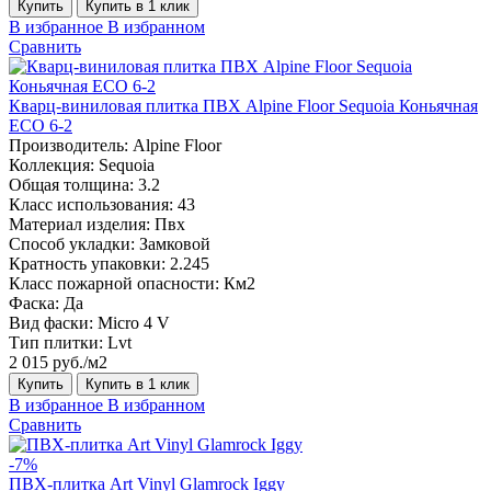
Купить
Купить в 1 клик
В избранное
В избранном
Сравнить
Кварц-виниловая плитка ПВХ Alpine Floor Sequoia Коньячная
ECO 6-2
Производитель:
Alpine Floor
Коллекция:
Sequoia
Общая толщина:
3.2
Класс использования:
43
Материал изделия:
Пвх
Способ укладки:
Замковой
Кратность упаковки:
2.245
Класс пожарной опасности:
Км2
Фаска:
Да
Вид фаски:
Micro 4 V
Тип плитки:
Lvt
2 015 руб./м2
Купить
Купить в 1 клик
В избранное
В избранном
Сравнить
-7%
ПВХ-плитка Art Vinyl Glamrock Iggy