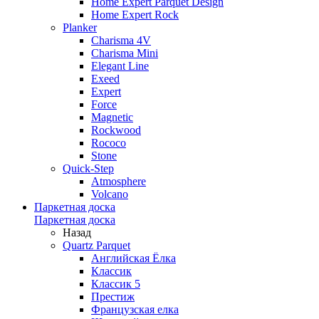
Home Expert Parquet Design
Home Expert Rock
Planker
Charisma 4V
Charisma Mini
Elegant Line
Exeed
Expert
Force
Magnetic
Rockwood
Rococo
Stone
Quick-Step
Atmosphere
Volcano
Паркетная доска
Паркетная доска
Назад
Quartz Parquet
Английская Ёлка
Классик
Классик 5
Престиж
Французская елка