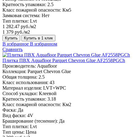
Кратность упаковки:
2.5
Класс пожарной опасности:
Км5
Замковая система:
Нет
Тип плитки:
Lvt
1 282.47 руб./м2
1 379 руб./м2
Купить
Купить в 1 клик
В избранное
В избранном
Сравнить
Плитка ПВХ Aquafloor Parquet Chevron Glue AF2558PGCh
Производитель:
Aquafloor
Коллекция:
Parquet Chevron Glue
Общая толщина:
2.5
Класс использования:
43
Материал изделия:
LVT+WPC
Способ укладки:
Клеевой
Кратность упаковки:
3.18
Класс пожарной опасности:
Км2
Фаска:
Да
Вид фаски:
4V
Браширование (теснение):
Да
Тип плитки:
Lvt
Тип цены:
Цена