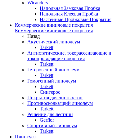
Wicanders
Напольная Замковая Пробка
Напольная Клеевая Пробка
Настенные Пробковые Покрытия
Коммерческие виниловые покрытия
Коммерческие виниловые покрытия
Назад
Акустический линолеум
Tarkett
Антистатические, токорассеивающие и
токопроводящие покрытия
Tarkett
Гетерогенный линолеум
Tarkett
Гомогенный линолеум
Tarkett
Синтерос
Покрытия для чистых зон
Противоскользящий линолеум
Tarkett
Решение для лестниц
Gerflor
Спортивный линолеум
Tarkett
Плинтуса