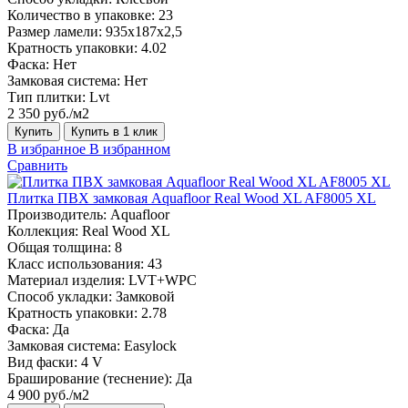
Количество в упаковке:
23
Размер ламели:
935х187х2,5
Кратность упаковки:
4.02
Фаска:
Нет
Замковая система:
Нет
Тип плитки:
Lvt
2 350 руб./м2
Купить
Купить в 1 клик
В избранное
В избранном
Сравнить
Плитка ПВХ замковая Aquafloor Real Wood XL AF8005 XL
Производитель:
Aquafloor
Коллекция:
Real Wood XL
Общая толщина:
8
Класс использования:
43
Материал изделия:
LVT+WPC
Способ укладки:
Замковой
Кратность упаковки:
2.78
Фаска:
Да
Замковая система:
Easylock
Вид фаски:
4 V
Браширование (теснение):
Да
4 900 руб./м2