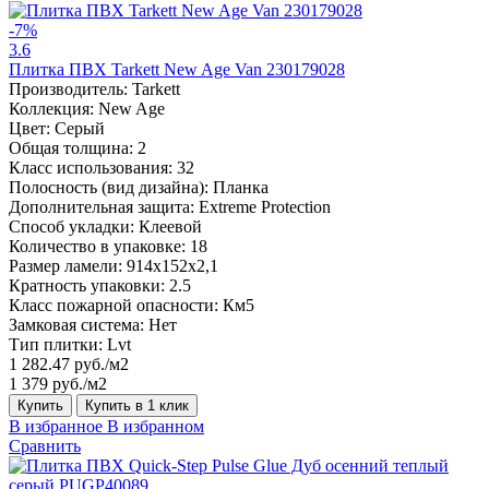
-7%
3.6
Плитка ПВХ Tarkett New Age Van 230179028
Производитель:
Tarkett
Коллекция:
New Age
Цвет:
Серый
Общая толщина:
2
Класс использования:
32
Полосность (вид дизайна):
Планка
Дополнительная защита:
Extreme Protection
Способ укладки:
Клеевой
Количество в упаковке:
18
Размер ламели:
914x152x2,1
Кратность упаковки:
2.5
Класс пожарной опасности:
Км5
Замковая система:
Нет
Тип плитки:
Lvt
1 282.47 руб./м2
1 379 руб./м2
Купить
Купить в 1 клик
В избранное
В избранном
Сравнить