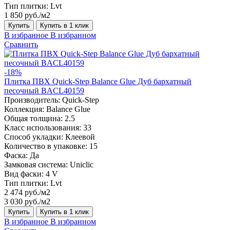
Тип плитки:
Lvt
1 850 руб./м2
Купить
Купить в 1 клик
В избранное
В избранном
Сравнить
-18%
Плитка ПВХ Quick-Step Balance Glue Дуб бархатный
песочный BACL40159
Производитель:
Quick-Step
Коллекция:
Balance Glue
Общая толщина:
2.5
Класс использования:
33
Способ укладки:
Клеевой
Количество в упаковке:
15
Фаска:
Да
Замковая система:
Uniclic
Вид фаски:
4 V
Тип плитки:
Lvt
2 474 руб./м2
3 030 руб./м2
Купить
Купить в 1 клик
В избранное
В избранном