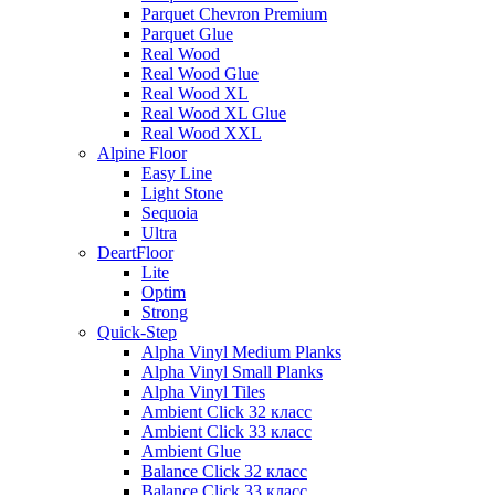
Parquet Chevron Premium
Parquet Glue
Real Wood
Real Wood Glue
Real Wood XL
Real Wood XL Glue
Real Wood XXL
Alpine Floor
Easy Line
Light Stone
Sequoia
Ultra
DeartFloor
Lite
Optim
Strong
Quick-Step
Alpha Vinyl Medium Planks
Alpha Vinyl Small Planks
Alpha Vinyl Tiles
Ambient Click 32 класс
Ambient Click 33 класс
Ambient Glue
Balance Click 32 класс
Balance Click 33 класс