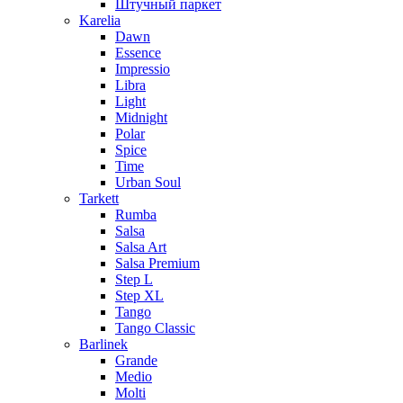
Штучный паркет
Karelia
Dawn
Essence
Impressio
Libra
Light
Midnight
Polar
Spice
Time
Urban Soul
Tarkett
Rumba
Salsa
Salsa Art
Salsa Premium
Step L
Step XL
Tango
Tango Classic
Barlinek
Grande
Medio
Molti