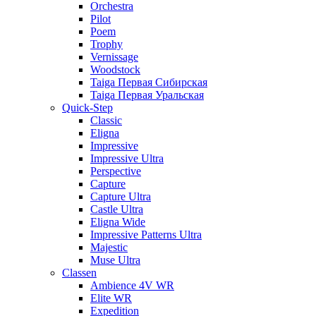
Orchestra
Pilot
Poem
Trophy
Vernissage
Woodstock
Taiga Первая Сибирская
Taiga Первая Уральская
Quick-Step
Classic
Eligna
Impressive
Impressive Ultra
Perspective
Capture
Capture Ultra
Castle Ultra
Eligna Wide
Impressive Patterns Ultra
Majestic
Muse Ultra
Classen
Ambience 4V WR
Elite WR
Expedition