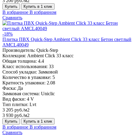
3 200 руб./м2
Купить
Купить в 1 клик
В избранное
В избранном
Сравнить
-18%
Плитка ПВХ Quick-Step Ambient Click 33 класс Бетон светлый
AMCL40049
Производитель:
Quick-Step
Коллекция:
Ambient Click 33 класс
Общая толщина:
4.4
Класс использования:
33
Способ укладки:
Замковой
Количество в упаковке:
5
Кратность упаковки:
2.08
Фаска:
Да
Замковая система:
Uniclic
Вид фаски:
4 V
Тип плитки:
Lvt
3 205 руб./м2
3 930 руб./м2
Купить
Купить в 1 клик
В избранное
В избранном
Сравнить