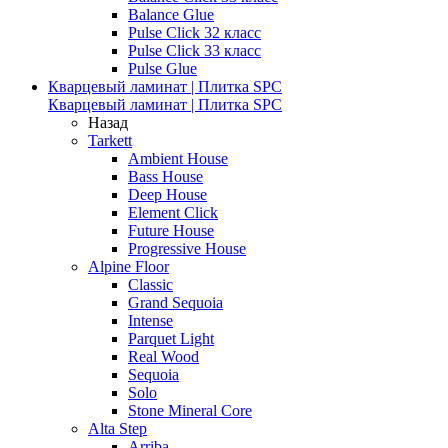
Balance Glue
Pulse Click 32 класс
Pulse Click 33 класс
Pulse Glue
Кварцевый ламинат | Плитка SPC
Кварцевый ламинат | Плитка SPC
Назад
Tarkett
Ambient House
Bass House
Deep House
Element Click
Future House
Progressive House
Alpine Floor
Classic
Grand Sequoia
Intense
Parquet Light
Real Wood
Sequoia
Solo
Stone Mineral Core
Alta Step
Arriba