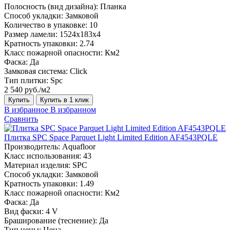
Полосность (вид дизайна):
Планка
Способ укладки:
Замковой
Количество в упаковке:
10
Размер ламели:
1524х183х4
Кратность упаковки:
2.74
Класс пожарной опасности:
Км2
Фаска:
Да
Замковая система:
Click
Тип плитки:
Spc
2 540 руб./м2
Купить
Купить в 1 клик
В избранное
В избранном
Сравнить
Плитка SPC Space Parquet Light Limited Edition AF4543PQLE
Производитель:
Aquafloor
Класс использования:
43
Материал изделия:
SPC
Способ укладки:
Замковой
Кратность упаковки:
1.49
Класс пожарной опасности:
Км2
Фаска:
Да
Вид фаски:
4 V
Браширование (теснение):
Да
Тип цены:
Цена