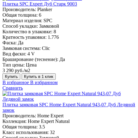
Плитка SPC Expert Дуб Старк 9003
Производитель:
Planker
Общая толщина:
6
Материал изделия:
SPC
Способ укладки:
Замковой
Количество в упаковке:
8
Кратность упаковки:
1.776
Фаска:
Да
Замковая система:
Сlic
Вид фаски:
4 V
Браширование (теснение):
Да
Тип цены:
Цена
3 290 руб./м2
Купить
Купить в 1 клик
В избранное
В избранном
Сравнить
Плитка замковая SPC Home Expert Natural 943-07 Дуб Ледяной
замок
Производитель:
Home Expert
Коллекция:
Home Expert Natural
Общая толщина:
3.5
Класс использования:
32
Способ укладки:
Замковой