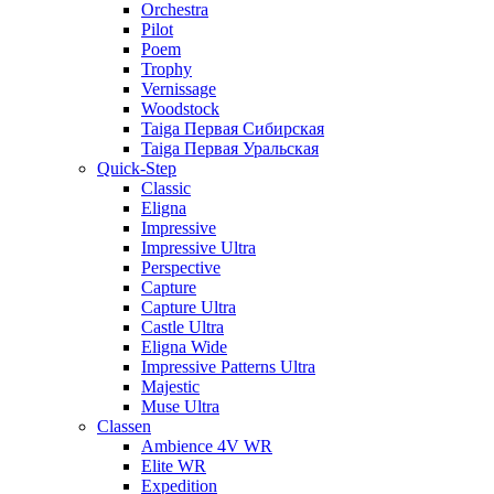
Orchestra
Pilot
Poem
Trophy
Vernissage
Woodstock
Taiga Первая Сибирская
Taiga Первая Уральская
Quick-Step
Classic
Eligna
Impressive
Impressive Ultra
Perspective
Capture
Capture Ultra
Castle Ultra
Eligna Wide
Impressive Patterns Ultra
Majestic
Muse Ultra
Classen
Ambience 4V WR
Elite WR
Expedition