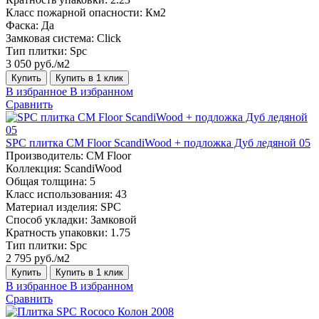
Класс пожарной опасности:
Км2
Фаска:
Да
Замковая система:
Click
Тип плитки:
Spc
3 050 руб./м2
Купить
Купить в 1 клик
В избранное
В избранном
Сравнить
SPC плитка CM Floor ScandiWood + подложка Дуб ледяной 05
Производитель:
CM Floor
Коллекция:
ScandiWood
Общая толщина:
5
Класс использования:
43
Материал изделия:
SPC
Способ укладки:
Замковой
Кратность упаковки:
1.75
Тип плитки:
Spc
2 795 руб./м2
Купить
Купить в 1 клик
В избранное
В избранном
Сравнить