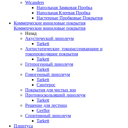
Wicanders
Напольная Замковая Пробка
Напольная Клеевая Пробка
Настенные Пробковые Покрытия
Коммерческие виниловые покрытия
Коммерческие виниловые покрытия
Назад
Акустический линолеум
Tarkett
Антистатические, токорассеивающие и
токопроводящие покрытия
Tarkett
Гетерогенный линолеум
Tarkett
Гомогенный линолеум
Tarkett
Синтерос
Покрытия для чистых зон
Противоскользящий линолеум
Tarkett
Решение для лестниц
Gerflor
Спортивный линолеум
Tarkett
Плинтуса