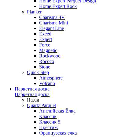
Home Expert Parquet Design
Home Expert Rock
Planker
Charisma 4V
Charisma Mini
Elegant Line
Exeed
Expert
Force
Magnetic
Rockwood
Rococo
Stone
Quick-Step
Atmosphere
Volcano
Паркетная доска
Паркетная доска
Назад
Quartz Parquet
Английская Ёлка
Классик
Классик 5
Престиж
Французская елка