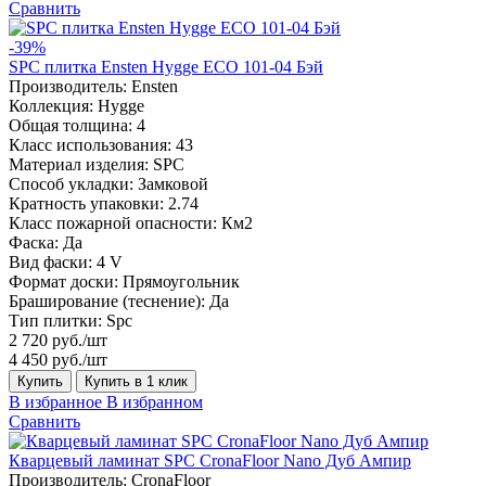
Сравнить
-39%
SPC плитка Ensten Hygge ECO 101-04 Бэй
Производитель:
Ensten
Коллекция:
Hygge
Общая толщина:
4
Класс использования:
43
Материал изделия:
SPC
Способ укладки:
Замковой
Кратность упаковки:
2.74
Класс пожарной опасности:
Км2
Фаска:
Да
Вид фаски:
4 V
Формат доски:
Прямоугольник
Браширование (теснение):
Да
Тип плитки:
Spc
2 720 руб./шт
4 450 руб./шт
Купить
Купить в 1 клик
В избранное
В избранном
Сравнить
Кварцевый ламинат SPC CronaFloor Nano Дуб Ампир
Производитель:
CronaFloor