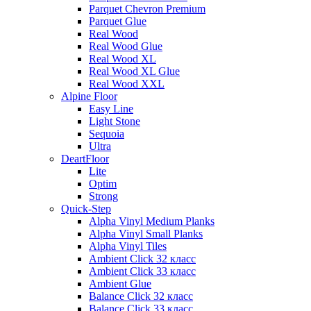
Parquet Chevron Premium
Parquet Glue
Real Wood
Real Wood Glue
Real Wood XL
Real Wood XL Glue
Real Wood XXL
Alpine Floor
Easy Line
Light Stone
Sequoia
Ultra
DeartFloor
Lite
Optim
Strong
Quick-Step
Alpha Vinyl Medium Planks
Alpha Vinyl Small Planks
Alpha Vinyl Tiles
Ambient Click 32 класс
Ambient Click 33 класс
Ambient Glue
Balance Click 32 класс
Balance Click 33 класс