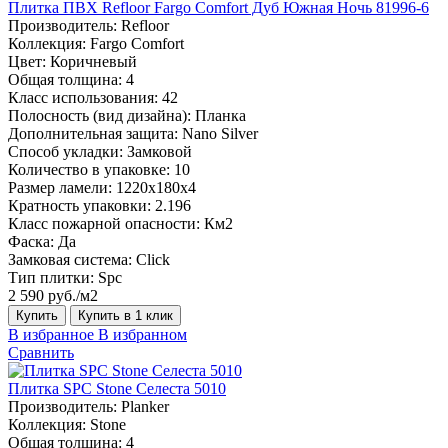
Плитка ПВХ Refloor Fargo Comfort Дуб Южная Ночь 81996-6
Производитель:
Refloor
Коллекция:
Fargo Comfort
Цвет:
Коричневый
Общая толщина:
4
Класс использования:
42
Полосность (вид дизайна):
Планка
Дополнительная защита:
Nano Silver
Способ укладки:
Замковой
Количество в упаковке:
10
Размер ламели:
1220х180х4
Кратность упаковки:
2.196
Класс пожарной опасности:
Км2
Фаска:
Да
Замковая система:
Click
Тип плитки:
Spc
2 590 руб./м2
Купить
Купить в 1 клик
В избранное
В избранном
Сравнить
Плитка SPC Stone Селеста 5010
Производитель:
Planker
Коллекция:
Stone
Общая толщина:
4