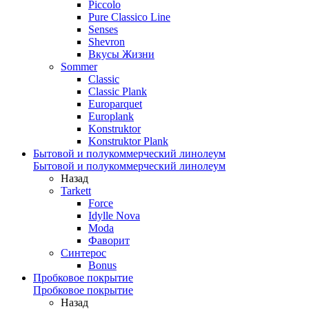
Piccolo
Pure Classico Line
Senses
Shevron
Вкусы Жизни
Sommer
Classic
Classic Plank
Europarquet
Europlank
Konstruktor
Konstruktor Plank
Бытовой и полукоммерческий линолеум
Бытовой и полукоммерческий линолеум
Назад
Tarkett
Force
Idylle Nova
Moda
Фаворит
Синтерос
Bonus
Пробковое покрытие
Пробковое покрытие
Назад