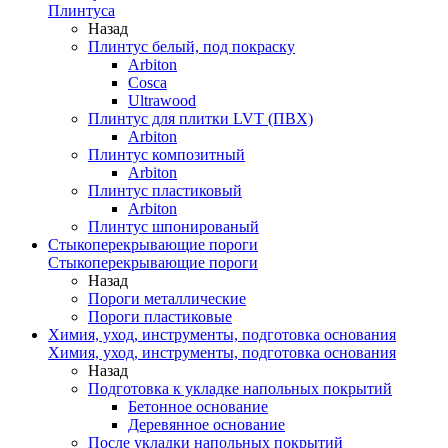
Плинтуса
Назад
Плинтус белый, под покраску
Arbiton
Cosca
Ultrawood
Плинтус для плитки LVT (ПВХ)
Arbiton
Плинтус композитный
Arbiton
Плинтус пластиковый
Arbiton
Плинтус шпонированый
Стыкоперекрывающие пороги
Стыкоперекрывающие пороги
Назад
Пороги металлические
Пороги пластиковые
Химия, уход, инструменты, подготовка основания
Химия, уход, инструменты, подготовка основания
Назад
Подготовка к укладке напольных покрытий
Бетонное основание
Деревянное основание
После укладки напольных покрытий