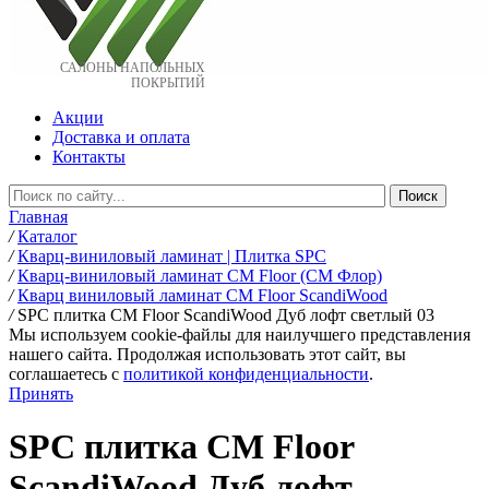
САЛОНЫ НАПОЛЬНЫХ
ПОКРЫТИЙ
Акции
Доставка и оплата
Контакты
Главная
/
Каталог
/
Кварц-виниловый ламинат | Плитка SPC
/
Кварц-виниловый ламинат CM Floor (СМ Флор)
/
Кварц виниловый ламинат CM Floor ScandiWood
/
SPC плитка CM Floor ScandiWood Дуб лофт светлый 03
Мы используем cookie-файлы для наилучшего представления
нашего сайта. Продолжая использовать этот сайт, вы
соглашаетесь c
политикой конфиденциальности
.
Принять
SPC плитка CM Floor
ScandiWood Дуб лофт