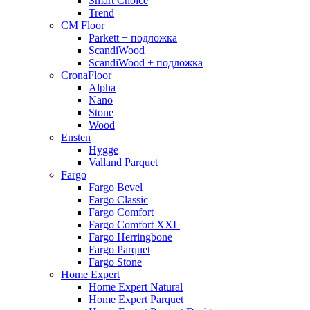
Smart Choice
Trend
CM Floor
Parkett + подложка
ScandiWood
ScandiWood + подложка
CronaFloor
Alpha
Nano
Stone
Wood
Ensten
Hygge
Valland Parquet
Fargo
Fargo Bevel
Fargo Classic
Fargo Comfort
Fargo Comfort XXL
Fargo Herringbone
Fargo Parquet
Fargo Stone
Home Expert
Home Expert Natural
Home Expert Parquet