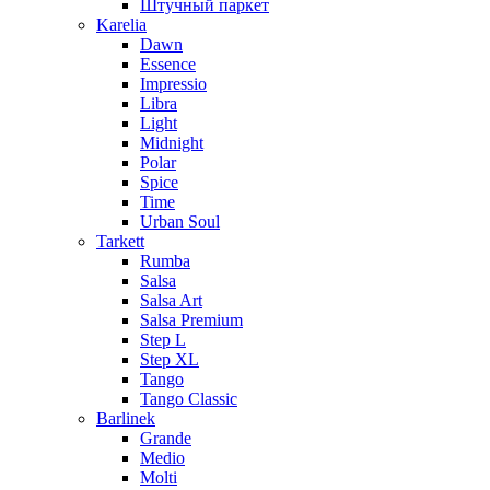
Штучный паркет
Karelia
Dawn
Essence
Impressio
Libra
Light
Midnight
Polar
Spice
Time
Urban Soul
Tarkett
Rumba
Salsa
Salsa Art
Salsa Premium
Step L
Step XL
Tango
Tango Classic
Barlinek
Grande
Medio
Molti