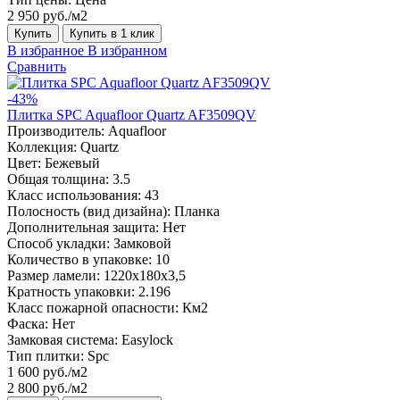
2 950 руб./м2
Купить
Купить в 1 клик
В избранное
В избранном
Сравнить
-43%
Плитка SPC Aquafloor Quartz AF3509QV
Производитель:
Aquafloor
Коллекция:
Quartz
Цвет:
Бежевый
Общая толщина:
3.5
Класс использования:
43
Полосность (вид дизайна):
Планка
Дополнительная защита:
Нет
Способ укладки:
Замковой
Количество в упаковке:
10
Размер ламели:
1220х180х3,5
Кратность упаковки:
2.196
Класс пожарной опасности:
Км2
Фаска:
Нет
Замковая система:
Easylock
Тип плитки:
Spc
1 600 руб./м2
2 800 руб./м2