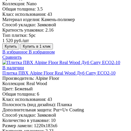
Коллекция:
Nano
Общая толщина:
3.5
Класс использования:
43
Материал изделия:
Камень-полимер
Способ укладки:
Замковой
Кратность упаковки:
2.16
Тип плитки:
Spc
1 520 руб./шт
Купить
Купить в 1 клик
В избранное
В избранном
Сравнить
В наличии
Плитка ПВХ Alpine Floor Real Wood Дуб Carry ECO2-10
Производитель:
Alpine Floor
Коллекция:
Real Wood
Цвет:
Бежевый
Общая толщина:
6
Класс использования:
43
Полосность (вид дизайна):
Планка
Дополнительная защита:
Pur+Uv Coating
Способ укладки:
Замковой
Количество в упаковке:
10
Размер ламели:
1220х183х6
Кратность упаковки:
2.23