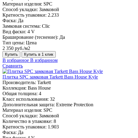
Материал изделия:
SPC
Способ укладки:
Замковой
Кратность упаковки:
2.233
Фаска:
Да
Замковая система:
Сlic
Вид фаски:
4 V
Браширование (теснение):
Да
Тип цены:
Цена
2 350 руб./м2
Купить
Купить в 1 клик
В избранное
В избранном
Сравнить
Плитка SPC замковая Tarkett Bass House Kyle
Производитель:
Tarkett
Коллекция:
Bass House
Общая толщина:
4
Класс использования:
32
Дополнительная защита:
Extreme Protection
Материал изделия:
SPC
Способ укладки:
Замковой
Количество в упаковке:
8
Кратность упаковки:
1.903
Фаска:
Да
Вид фаски:
4 V