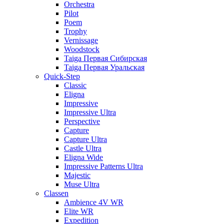
Orchestra
Pilot
Poem
Trophy
Vernissage
Woodstock
Taiga Первая Сибирская
Taiga Первая Уральская
Quick-Step
Classic
Eligna
Impressive
Impressive Ultra
Perspective
Capture
Capture Ultra
Castle Ultra
Eligna Wide
Impressive Patterns Ultra
Majestic
Muse Ultra
Classen
Ambience 4V WR
Elite WR
Expedition