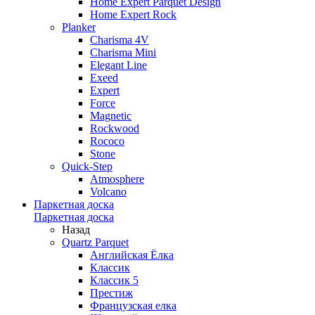
Home Expert Parquet Design
Home Expert Rock
Planker
Charisma 4V
Charisma Mini
Elegant Line
Exeed
Expert
Force
Magnetic
Rockwood
Rococo
Stone
Quick-Step
Atmosphere
Volcano
Паркетная доска
Паркетная доска
Назад
Quartz Parquet
Английская Ёлка
Классик
Классик 5
Престиж
Французская елка