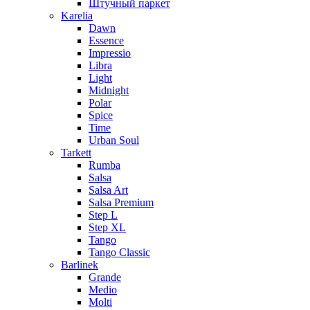
Штучный паркет
Karelia
Dawn
Essence
Impressio
Libra
Light
Midnight
Polar
Spice
Time
Urban Soul
Tarkett
Rumba
Salsa
Salsa Art
Salsa Premium
Step L
Step XL
Tango
Tango Classic
Barlinek
Grande
Medio
Molti