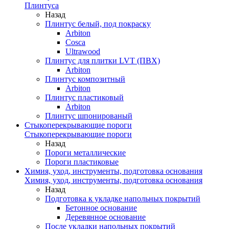
Плинтуса
Назад
Плинтус белый, под покраску
Arbiton
Cosca
Ultrawood
Плинтус для плитки LVT (ПВХ)
Arbiton
Плинтус композитный
Arbiton
Плинтус пластиковый
Arbiton
Плинтус шпонированый
Стыкоперекрывающие пороги
Стыкоперекрывающие пороги
Назад
Пороги металлические
Пороги пластиковые
Химия, уход, инструменты, подготовка основания
Химия, уход, инструменты, подготовка основания
Назад
Подготовка к укладке напольных покрытий
Бетонное основание
Деревянное основание
После укладки напольных покрытий