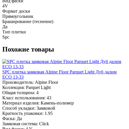
Вид фаски
4V
Формат доски
Прямоугольник
Браширование (теснение)
Да
Тип плитки
Spc
Похожие товары
SPC плитка замковая Alpine Floor Parquet Light Дуб далим
ЕСО 13-33
Производитель:
Alpine Floor
Коллекция:
Parquet Light
Общая толщина:
4
Класс использования:
43
Материал изделия:
Камень-полимер
Способ укладки:
Замковой
Кратность упаковки:
1.95
Фаска:
Да
Замковая система:
Click
Вид фаски:
4 V