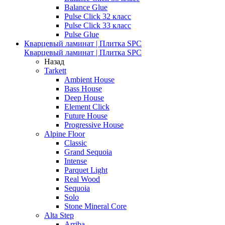
Balance Glue
Pulse Click 32 класс
Pulse Click 33 класс
Pulse Glue
Кварцевый ламинат | Плитка SPC
Кварцевый ламинат | Плитка SPC
Назад
Tarkett
Ambient House
Bass House
Deep House
Element Click
Future House
Progressive House
Alpine Floor
Classic
Grand Sequoia
Intense
Parquet Light
Real Wood
Sequoia
Solo
Stone Mineral Core
Alta Step
Arriba