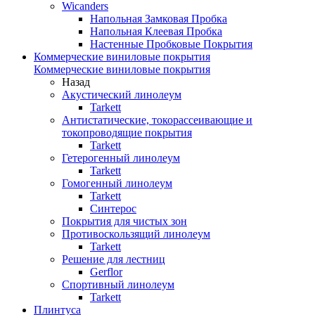
Wicanders
Напольная Замковая Пробка
Напольная Клеевая Пробка
Настенные Пробковые Покрытия
Коммерческие виниловые покрытия
Коммерческие виниловые покрытия
Назад
Акустический линолеум
Tarkett
Антистатические, токорассеивающие и
токопроводящие покрытия
Tarkett
Гетерогенный линолеум
Tarkett
Гомогенный линолеум
Tarkett
Синтерос
Покрытия для чистых зон
Противоскользящий линолеум
Tarkett
Решение для лестниц
Gerflor
Спортивный линолеум
Tarkett
Плинтуса