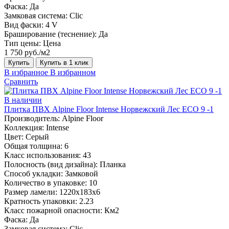
Фаска:
Да
Замковая система:
Сlic
Вид фаски:
4 V
Браширование (теснение):
Да
Тип цены:
Цена
1 750 руб./м2
Купить
Купить в 1 клик
В избранное
В избранном
Сравнить
В наличии
Плитка ПВХ Alpine Floor Intense Норвежский Лес ECO 9 -1
Производитель:
Alpine Floor
Коллекция:
Intense
Цвет:
Серый
Общая толщина:
6
Класс использования:
43
Полосность (вид дизайна):
Планка
Способ укладки:
Замковой
Количество в упаковке:
10
Размер ламели:
1220х183х6
Кратность упаковки:
2.23
Класс пожарной опасности:
Км2
Фаска:
Да
Замковая система:
Сlic