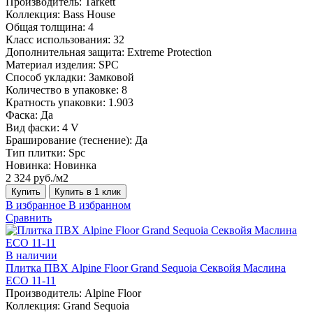
Производитель:
Tarkett
Коллекция:
Bass House
Общая толщина:
4
Класс использования:
32
Дополнительная защита:
Extreme Protection
Материал изделия:
SPC
Способ укладки:
Замковой
Количество в упаковке:
8
Кратность упаковки:
1.903
Фаска:
Да
Вид фаски:
4 V
Браширование (теснение):
Да
Тип плитки:
Spc
Новинка:
Новинка
2 324 руб./м2
Купить
Купить в 1 клик
В избранное
В избранном
Сравнить
В наличии
Плитка ПВХ Alpine Floor Grand Sequoia Секвойя Маслина
ECO 11-11
Производитель:
Alpine Floor
Коллекция:
Grand Sequoia