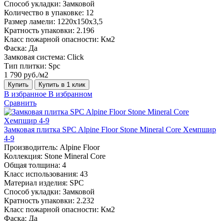
Способ укладки:
Замковой
Количество в упаковке:
12
Размер ламели:
1220х150х3,5
Кратность упаковки:
2.196
Класс пожарной опасности:
Км2
Фаска:
Да
Замковая система:
Click
Тип плитки:
Spc
1 790 руб./м2
Купить
Купить в 1 клик
В избранное
В избранном
Сравнить
Замковая плитка SPC Alpine Floor Stone Mineral Core Хемпшир
4-9
Производитель:
Alpine Floor
Коллекция:
Stone Mineral Core
Общая толщина:
4
Класс использования:
43
Материал изделия:
SPC
Способ укладки:
Замковой
Кратность упаковки:
2.232
Класс пожарной опасности:
Км2
Фаска:
Да