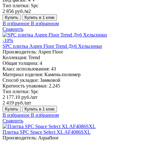
Тип плитки:
Spc
2 856 руб./м2
Купить
Купить в 1 клик
В избранное
В избранном
Сравнить
-10%
SPC плитка Aspen Floor Trend Дуб Хельсинки
Производитель:
Aspen Floor
Коллекция:
Trend
Общая толщина:
4
Класс использования:
43
Материал изделия:
Камень-полимер
Способ укладки:
Замковой
Кратность упаковки:
2.245
Тип плитки:
Spc
2 177.10 руб./шт
2 419 руб./шт
Купить
Купить в 1 клик
В избранное
В избранном
Сравнить
Плитка SPC Space Select XL AF4086SXL
Производитель:
Aquafloor