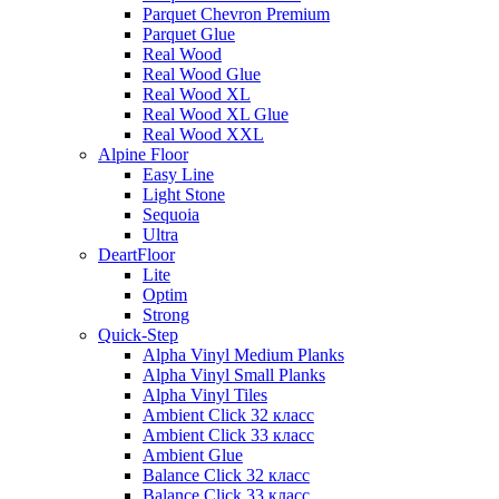
Parquet Chevron Premium
Parquet Glue
Real Wood
Real Wood Glue
Real Wood XL
Real Wood XL Glue
Real Wood XXL
Alpine Floor
Easy Line
Light Stone
Sequoia
Ultra
DeartFloor
Lite
Optim
Strong
Quick-Step
Alpha Vinyl Medium Planks
Alpha Vinyl Small Planks
Alpha Vinyl Tiles
Ambient Click 32 класс
Ambient Click 33 класс
Ambient Glue
Balance Click 32 класс
Balance Click 33 класс