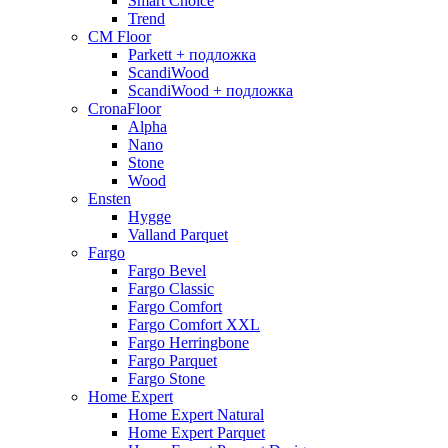
Smart Choice
Trend
CM Floor
Parkett + подложка
ScandiWood
ScandiWood + подложка
CronaFloor
Alpha
Nano
Stone
Wood
Ensten
Hygge
Valland Parquet
Fargo
Fargo Bevel
Fargo Classic
Fargo Comfort
Fargo Comfort XXL
Fargo Herringbone
Fargo Parquet
Fargo Stone
Home Expert
Home Expert Natural
Home Expert Parquet