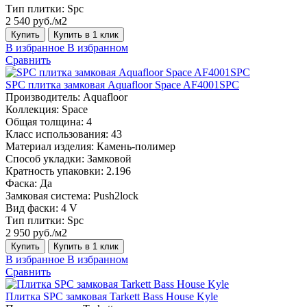
Тип плитки:
Spc
2 540 руб./м2
Купить
Купить в 1 клик
В избранное
В избранном
Сравнить
SPC плитка замковая Aquafloor Space AF4001SPC
Производитель:
Aquafloor
Коллекция:
Space
Общая толщина:
4
Класс использования:
43
Материал изделия:
Камень-полимер
Способ укладки:
Замковой
Кратность упаковки:
2.196
Фаска:
Да
Замковая система:
Push2lock
Вид фаски:
4 V
Тип плитки:
Spc
2 950 руб./м2
Купить
Купить в 1 клик
В избранное
В избранном
Сравнить
Плитка SPC замковая Tarkett Bass House Kyle