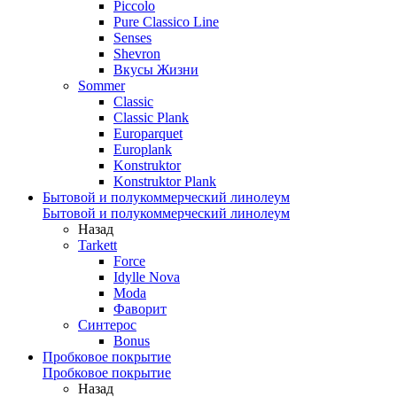
Piccolo
Pure Classico Line
Senses
Shevron
Вкусы Жизни
Sommer
Classic
Classic Plank
Europarquet
Europlank
Konstruktor
Konstruktor Plank
Бытовой и полукоммерческий линолеум
Бытовой и полукоммерческий линолеум
Назад
Tarkett
Force
Idylle Nova
Moda
Фаворит
Синтерос
Bonus
Пробковое покрытие
Пробковое покрытие
Назад