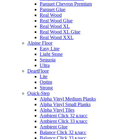
Parquet Chevron Premium
Parquet Glue
Real Wood
Real Wood Glue
Real Wood XL
Real Wood XL Glue
Real Wood XXL
Alpine Floor
Easy Line
Light Stone
Sequoia
Ultra
DeartFloor
Lite
Optim
Strong
Quick-Step
Alpha Vinyl Medium Planks
Alpha Vinyl Small Planks
Alpha Vinyl Tiles
Ambient Click 32 класс
Ambient Click 33 класс
Ambient Glue
Balance Click 32 класс
Balance Click 33 класс