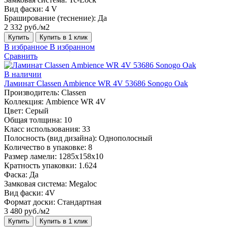
Вид фаски:
4 V
Браширование (теснение):
Да
2 332 руб./м2
Купить
Купить в 1 клик
В избранное
В избранном
Сравнить
В наличии
Ламинат Classen Ambience WR 4V 53686 Sonogo Oak
Производитель:
Classen
Коллекция:
Ambience WR 4V
Цвет:
Серый
Общая толщина:
10
Класс использования:
33
Полосность (вид дизайна):
Однополосный
Количество в упаковке:
8
Размер ламели:
1285х158х10
Кратность упаковки:
1.624
Фаска:
Да
Замковая система:
Megaloc
Вид фаски:
4V
Формат доски:
Стандартная
3 480 руб./м2
Купить
Купить в 1 клик