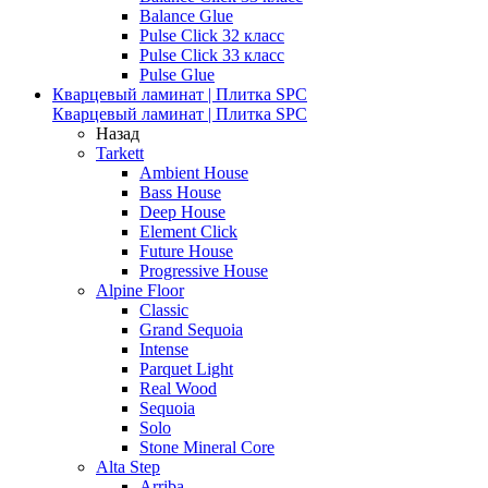
Balance Glue
Pulse Click 32 класс
Pulse Click 33 класс
Pulse Glue
Кварцевый ламинат | Плитка SPC
Кварцевый ламинат | Плитка SPC
Назад
Tarkett
Ambient House
Bass House
Deep House
Element Click
Future House
Progressive House
Alpine Floor
Classic
Grand Sequoia
Intense
Parquet Light
Real Wood
Sequoia
Solo
Stone Mineral Core
Alta Step
Arriba