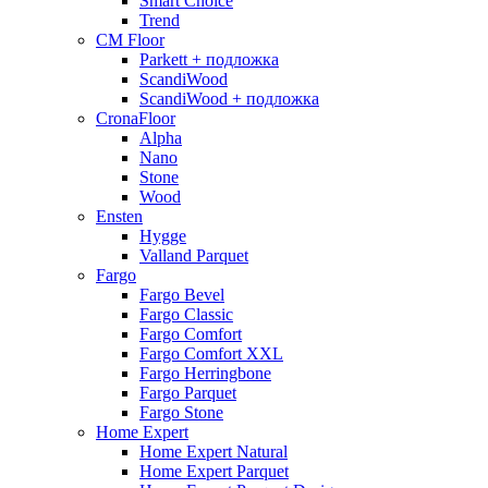
Smart Choice
Trend
CM Floor
Parkett + подложка
ScandiWood
ScandiWood + подложка
CronaFloor
Alpha
Nano
Stone
Wood
Ensten
Hygge
Valland Parquet
Fargo
Fargo Bevel
Fargo Classic
Fargo Comfort
Fargo Comfort XXL
Fargo Herringbone
Fargo Parquet
Fargo Stone
Home Expert
Home Expert Natural
Home Expert Parquet