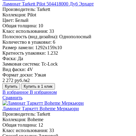
Ламинат Tarkett Pilot 504418000 Дуб Эрхарт
Производитель:
Tarkett
Коллекция:
Pilot
Цвет:
Белый
Общая толщина:
10
Класс использования:
33
Полосность (вид дизайна):
Однополосный
Количество в упаковке:
6
Размер ламели:
1292x159х10
Кратность упаковки:
1.232
Фаска:
Да
Замковая система:
Tc-Lock
Вид фаски:
4V
Формат доски:
Узкая
2 272 руб./м2
Купить
Купить в 1 клик
В избранное
В избранном
Сравнить
Ламинат Таркетт Boheme Меркьюри
Производитель:
Tarkett
Коллекция:
Boheme
Общая толщина:
12
Класс использования:
33
Способ укладки:
Замковой