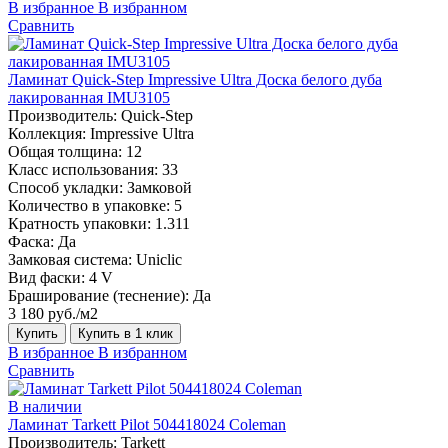
В избранное
В избранном
Сравнить
Ламинат Quick-Step Impressive Ultra Доска белого дуба
лакированная IMU3105
Производитель:
Quick-Step
Коллекция:
Impressive Ultra
Общая толщина:
12
Класс использования:
33
Способ укладки:
Замковой
Количество в упаковке:
5
Кратность упаковки:
1.311
Фаска:
Да
Замковая система:
Uniclic
Вид фаски:
4 V
Браширование (теснение):
Да
3 180 руб./м2
Купить
Купить в 1 клик
В избранное
В избранном
Сравнить
В наличии
Ламинат Tarkett Pilot 504418024 Coleman
Производитель:
Tarkett