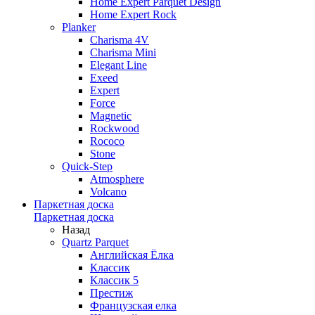
Home Expert Parquet Design
Home Expert Rock
Planker
Charisma 4V
Charisma Mini
Elegant Line
Exeed
Expert
Force
Magnetic
Rockwood
Rococo
Stone
Quick-Step
Atmosphere
Volcano
Паркетная доска
Паркетная доска
Назад
Quartz Parquet
Английская Ёлка
Классик
Классик 5
Престиж
Французская елка