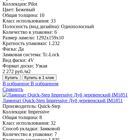
Коллекция:
Pilot
Цвет:
Бежевый
Общая толщина:
10
Класс использования:
33
Полосность (вид дизайна):
Однополосный
Количество в упаковке:
6
Размер ламели:
1292x159х10
Кратность упаковки:
1.232
Фаска:
Да
Замковая система:
Tc-Lock
Вид фаски:
4V
Формат доски:
Узкая
2 272 руб./м2
Купить
Купить в 1 клик
В избранное
В избранном
Сравнить
Ламинат Quick-Step Impressive Дуб деревенский IM1851
Производитель:
Quick-Step
Коллекция:
Impressive
Общая толщина:
8
Класс использования:
32
Способ укладки:
Замковой
Количество в упаковке:
7
Кратность упаковки:
1.835