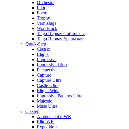
Orchestra
Pilot
Poem
Trophy
Vernissage
Woodstock
Taiga Первая Сибирская
Taiga Первая Уральская
Quick-Step
Classic
Eligna
Impressive
Impressive Ultra
Perspective
Capture
Capture Ultra
Castle Ultra
Eligna Wide
Impressive Patterns Ultra
Majestic
Muse Ultra
Classen
Ambience 4V WR
Elite WR
Expedition