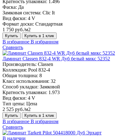
Кратность упаковки:
1.496
Фаска:
Да
Замковая система:
Clic It
Вид фаски:
4 V
Формат доски:
Стандартная
1 750 руб./м2
Купить
Купить в 1 клик
В избранное
В избранном
Сравнить
Ламинат Classen 832-4 WR Дуб белый микс 52352
Производитель:
Classen
Коллекция:
Pool 832-4
Общая толщина:
8
Класс использования:
32
Способ укладки:
Замковой
Кратность упаковки:
1.973
Вид фаски:
4 V
Тип цены:
Цена
2 525 руб./м2
Купить
Купить в 1 клик
В избранное
В избранном
Сравнить
В наличии