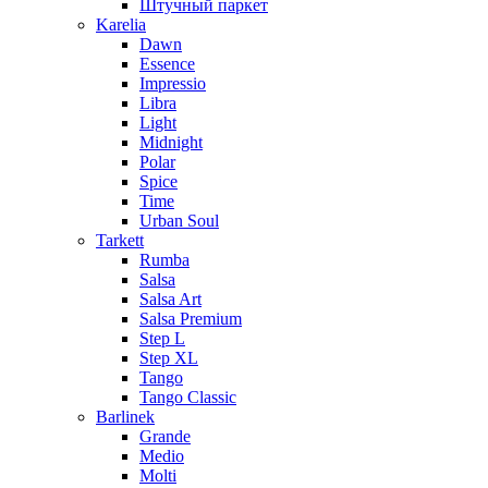
Штучный паркет
Karelia
Dawn
Essence
Impressio
Libra
Light
Midnight
Polar
Spice
Time
Urban Soul
Tarkett
Rumba
Salsa
Salsa Art
Salsa Premium
Step L
Step XL
Tango
Tango Classic
Barlinek
Grande
Medio
Molti