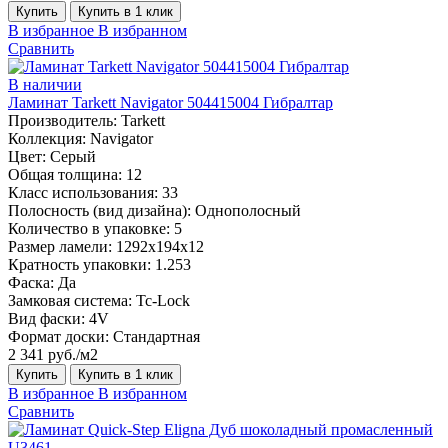
Купить
Купить в 1 клик
В избранное
В избранном
Сравнить
В наличии
Ламинат Tarkett Navigator 504415004 Гибралтар
Производитель:
Tarkett
Коллекция:
Navigator
Цвет:
Серый
Общая толщина:
12
Класс использования:
33
Полосность (вид дизайна):
Однополосный
Количество в упаковке:
5
Размер ламели:
1292х194х12
Кратность упаковки:
1.253
Фаска:
Да
Замковая система:
Tc-Lock
Вид фаски:
4V
Формат доски:
Стандартная
2 341 руб./м2
Купить
Купить в 1 клик
В избранное
В избранном
Сравнить