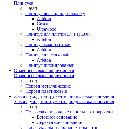
Плинтуса
Назад
Плинтус белый, под покраску
Arbiton
Cosca
Ultrawood
Плинтус для плитки LVT (ПВХ)
Arbiton
Плинтус композитный
Arbiton
Плинтус пластиковый
Arbiton
Плинтус шпонированый
Стыкоперекрывающие пороги
Стыкоперекрывающие пороги
Назад
Пороги металлические
Пороги пластиковые
Химия, уход, инструменты, подготовка основания
Химия, уход, инструменты, подготовка основания
Назад
Подготовка к укладке напольных покрытий
Бетонное основание
Деревянное основание
После укладки напольных покрытий