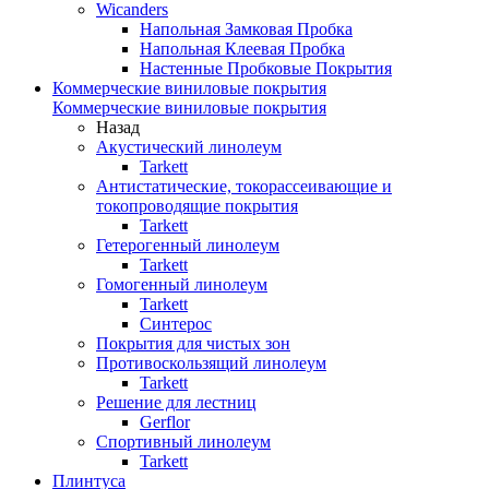
Wicanders
Напольная Замковая Пробка
Напольная Клеевая Пробка
Настенные Пробковые Покрытия
Коммерческие виниловые покрытия
Коммерческие виниловые покрытия
Назад
Акустический линолеум
Tarkett
Антистатические, токорассеивающие и
токопроводящие покрытия
Tarkett
Гетерогенный линолеум
Tarkett
Гомогенный линолеум
Tarkett
Синтерос
Покрытия для чистых зон
Противоскользящий линолеум
Tarkett
Решение для лестниц
Gerflor
Спортивный линолеум
Tarkett
Плинтуса