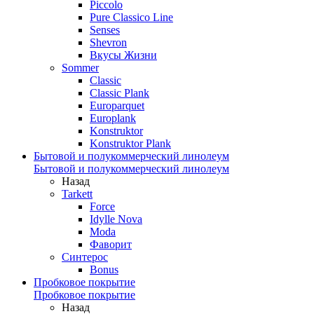
Piccolo
Pure Classico Line
Senses
Shevron
Вкусы Жизни
Sommer
Classic
Classic Plank
Europarquet
Europlank
Konstruktor
Konstruktor Plank
Бытовой и полукоммерческий линолеум
Бытовой и полукоммерческий линолеум
Назад
Tarkett
Force
Idylle Nova
Moda
Фаворит
Синтерос
Bonus
Пробковое покрытие
Пробковое покрытие
Назад