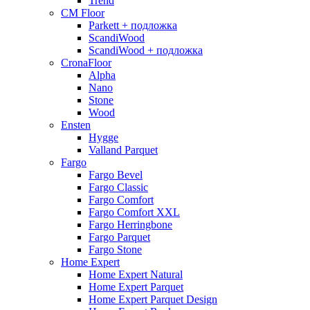
Trend
CM Floor
Parkett + подложка
ScandiWood
ScandiWood + подложка
CronaFloor
Alpha
Nano
Stone
Wood
Ensten
Hygge
Valland Parquet
Fargo
Fargo Bevel
Fargo Classic
Fargo Comfort
Fargo Comfort XXL
Fargo Herringbone
Fargo Parquet
Fargo Stone
Home Expert
Home Expert Natural
Home Expert Parquet
Home Expert Parquet Design