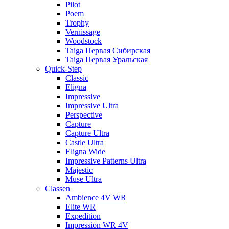
Pilot
Poem
Trophy
Vernissage
Woodstock
Taiga Первая Сибирская
Taiga Первая Уральская
Quick-Step
Classic
Eligna
Impressive
Impressive Ultra
Perspective
Capture
Capture Ultra
Castle Ultra
Eligna Wide
Impressive Patterns Ultra
Majestic
Muse Ultra
Classen
Ambience 4V WR
Elite WR
Expedition
Impression WR 4V