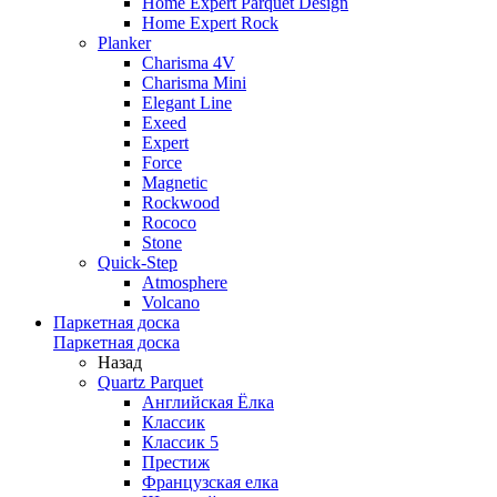
Home Expert Parquet Design
Home Expert Rock
Planker
Charisma 4V
Charisma Mini
Elegant Line
Exeed
Expert
Force
Magnetic
Rockwood
Rococo
Stone
Quick-Step
Atmosphere
Volcano
Паркетная доска
Паркетная доска
Назад
Quartz Parquet
Английская Ёлка
Классик
Классик 5
Престиж
Французская елка