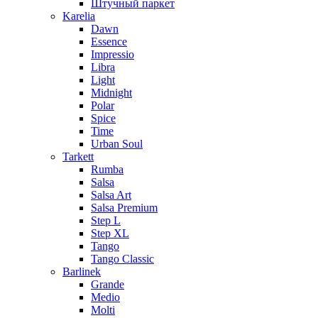
Штучный паркет
Karelia
Dawn
Essence
Impressio
Libra
Light
Midnight
Polar
Spice
Time
Urban Soul
Tarkett
Rumba
Salsa
Salsa Art
Salsa Premium
Step L
Step XL
Tango
Tango Classic
Barlinek
Grande
Medio
Molti