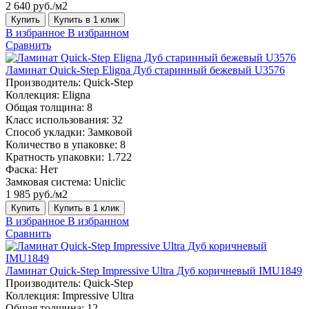
2 640 руб./м2
Купить
Купить в 1 клик
В избранное
В избранном
Сравнить
Ламинат Quick-Step Eligna Дуб старинный бежевый U3576
Производитель:
Quick-Step
Коллекция:
Eligna
Общая толщина:
8
Класс использования:
32
Способ укладки:
Замковой
Количество в упаковке:
8
Кратность упаковки:
1.722
Фаска:
Нет
Замковая система:
Uniclic
1 985 руб./м2
Купить
Купить в 1 клик
В избранное
В избранном
Сравнить
Ламинат Quick-Step Impressive Ultra Дуб коричневый IMU1849
Производитель:
Quick-Step
Коллекция:
Impressive Ultra
Общая толщина:
12