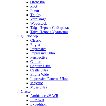
Orchestra
Pilot
Poem
Trophy
Vernissage
Woodstock
Taiga Первая Сибирская
Taiga Первая Уральская
Quick-Step
Classic
Eligna
Impressive
Impressive Ultra
Perspective
Capture
Capture Ultra
Castle Ultra
Eligna Wide
Impressive Patterns Ultra
Majestic
Muse Ultra
Classen
Ambience 4V WR
Elite WR
Expedition