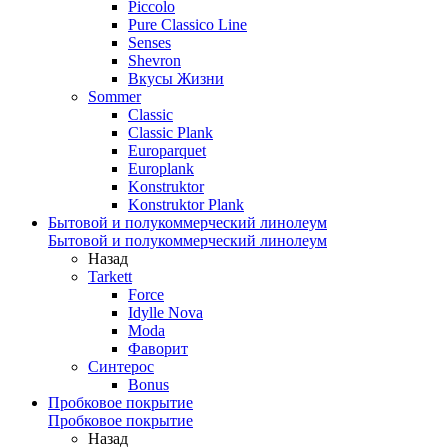
Piccolo
Pure Classico Line
Senses
Shevron
Вкусы Жизни
Sommer
Classic
Classic Plank
Europarquet
Europlank
Konstruktor
Konstruktor Plank
Бытовой и полукоммерческий линолеум
Бытовой и полукоммерческий линолеум
Назад
Tarkett
Force
Idylle Nova
Moda
Фаворит
Синтерос
Bonus
Пробковое покрытие
Пробковое покрытие
Назад