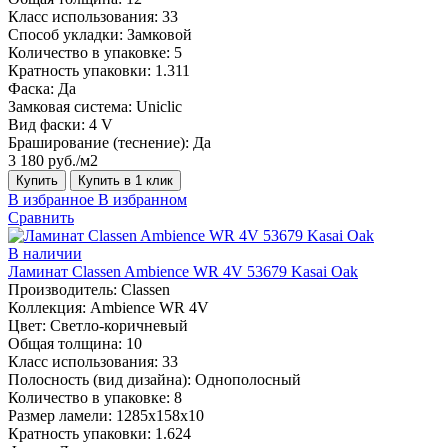
Класс использования:
33
Способ укладки:
Замковой
Количество в упаковке:
5
Кратность упаковки:
1.311
Фаска:
Да
Замковая система:
Uniclic
Вид фаски:
4 V
Браширование (теснение):
Да
3 180 руб./м2
Купить
Купить в 1 клик
В избранное
В избранном
Сравнить
В наличии
Ламинат Classen Ambience WR 4V 53679 Kasai Oak
Производитель:
Classen
Коллекция:
Ambience WR 4V
Цвет:
Светло-коричневый
Общая толщина:
10
Класс использования:
33
Полосность (вид дизайна):
Однополосный
Количество в упаковке:
8
Размер ламели:
1285х158х10
Кратность упаковки:
1.624