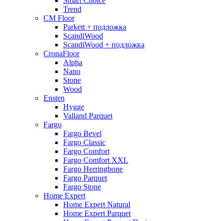
Smart Choice
Trend
CM Floor
Parkett + подложка
ScandiWood
ScandiWood + подложка
CronaFloor
Alpha
Nano
Stone
Wood
Ensten
Hygge
Valland Parquet
Fargo
Fargo Bevel
Fargo Classic
Fargo Comfort
Fargo Comfort XXL
Fargo Herringbone
Fargo Parquet
Fargo Stone
Home Expert
Home Expert Natural
Home Expert Parquet