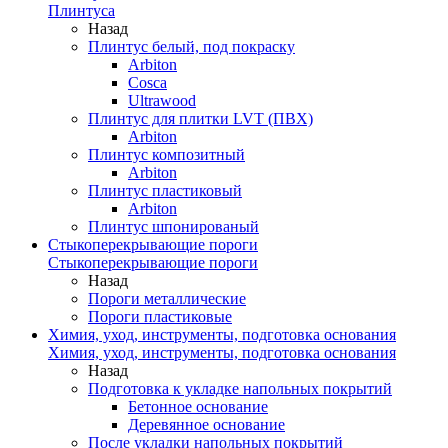
Плинтуса
Назад
Плинтус белый, под покраску
Arbiton
Cosca
Ultrawood
Плинтус для плитки LVT (ПВХ)
Arbiton
Плинтус композитный
Arbiton
Плинтус пластиковый
Arbiton
Плинтус шпонированый
Стыкоперекрывающие пороги
Стыкоперекрывающие пороги
Назад
Пороги металлические
Пороги пластиковые
Химия, уход, инструменты, подготовка основания
Химия, уход, инструменты, подготовка основания
Назад
Подготовка к укладке напольных покрытий
Бетонное основание
Деревянное основание
После укладки напольных покрытий