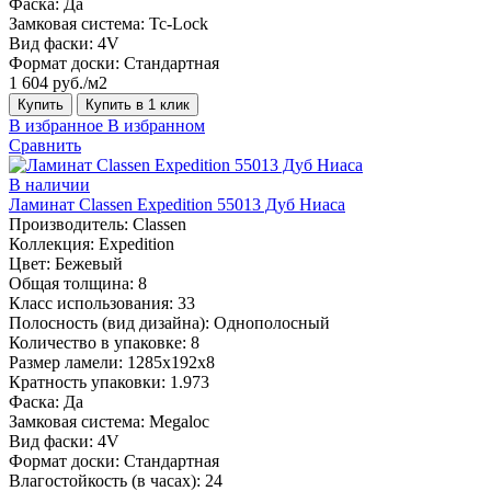
Фаска:
Да
Замковая система:
Tc-Lock
Вид фаски:
4V
Формат доски:
Стандартная
1 604 руб./м2
Купить
Купить в 1 клик
В избранное
В избранном
Сравнить
В наличии
Ламинат Classen Expedition 55013 Дуб Ниаса
Производитель:
Classen
Коллекция:
Expedition
Цвет:
Бежевый
Общая толщина:
8
Класс использования:
33
Полосность (вид дизайна):
Однополосный
Количество в упаковке:
8
Размер ламели:
1285х192х8
Кратность упаковки:
1.973
Фаска:
Да
Замковая система:
Megaloc
Вид фаски:
4V
Формат доски:
Стандартная
Влагостойкость (в часах):
24