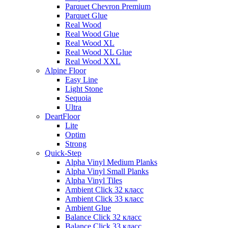
Parquet Chevron Premium
Parquet Glue
Real Wood
Real Wood Glue
Real Wood XL
Real Wood XL Glue
Real Wood XXL
Alpine Floor
Easy Line
Light Stone
Sequoia
Ultra
DeartFloor
Lite
Optim
Strong
Quick-Step
Alpha Vinyl Medium Planks
Alpha Vinyl Small Planks
Alpha Vinyl Tiles
Ambient Click 32 класс
Ambient Click 33 класс
Ambient Glue
Balance Click 32 класс
Balance Click 33 класс