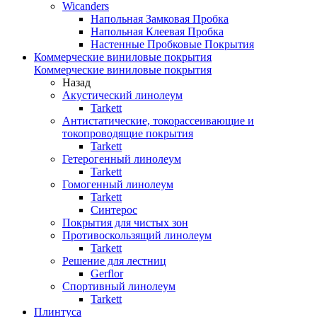
Wicanders
Напольная Замковая Пробка
Напольная Клеевая Пробка
Настенные Пробковые Покрытия
Коммерческие виниловые покрытия
Коммерческие виниловые покрытия
Назад
Акустический линолеум
Tarkett
Антистатические, токорассеивающие и
токопроводящие покрытия
Tarkett
Гетерогенный линолеум
Tarkett
Гомогенный линолеум
Tarkett
Синтерос
Покрытия для чистых зон
Противоскользящий линолеум
Tarkett
Решение для лестниц
Gerflor
Спортивный линолеум
Tarkett
Плинтуса