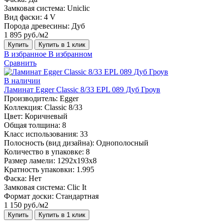
Замковая система:
Uniclic
Вид фаски:
4 V
Порода древесины:
Дуб
1 895 руб./м2
Купить
Купить в 1 клик
В избранное
В избранном
Сравнить
В наличии
Ламинат Egger Classic 8/33 EPL 089 Дуб Гроув
Производитель:
Egger
Коллекция:
Classic 8/33
Цвет:
Коричневый
Общая толщина:
8
Класс использования:
33
Полосность (вид дизайна):
Однополосный
Количество в упаковке:
8
Размер ламели:
1292х193х8
Кратность упаковки:
1.995
Фаска:
Нет
Замковая система:
Clic It
Формат доски:
Стандартная
1 150 руб./м2
Купить
Купить в 1 клик