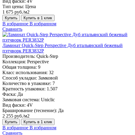
Вид фаски:
4V
Тип цены:
Цена
1 675 руб./м2
Купить
Купить в 1 клик
В избранное
В избранном
Сравнить
Ламинат Quick-Step Perspective Дуб итальянский бежевый
пэтчворк PER3832P
Производитель:
Quick-Step
Коллекция:
Perspective
Общая толщина:
9
Класс использования:
32
Способ укладки:
Замковой
Количество в упаковке:
7
Кратность упаковки:
1.507
Фаска:
Да
Замковая система:
Uniclic
Вид фаски:
4V
Браширование (теснение):
Да
2 255 руб./м2
Купить
Купить в 1 клик
В избранное
В избранном
Сравнить