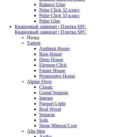
Balance Glue
Pulse Click 32 класс
Pulse Click 33 класс
Pulse Glue
Кварцевый ламинат | Плитка SPC
Кварцевый ламинат | Плитка SPC
Назад
Tarkett
Ambient House
Bass House
Deep House
Element Click
Future House
Progressive House
Alpine Floor
Classic
Grand Sequoia
Intense
Parquet Light
Real Wood
Sequoia
Solo
Stone Mineral Core
Alta Step
Arriba