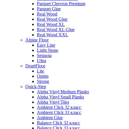
Parquet Chevron Premium
Parquet Glue
Real Wood
Real Wood Glue
Real Wood XL
Real Wood XL Glue
Real Wood XXL
Alpine Floor
Easy Line
Light Stone
Sequoia
Ultra
DeartFloor
Lite
Optim
Strong
Quick-Step
Alpha Vinyl Medium Planks
Alpha Vinyl Small Planks
Alpha Vinyl Tiles
Ambient Click 32 класс
Ambient Click 33 класс
Ambient Glue
Balance Click 32 класс
Balance Click 33 класс