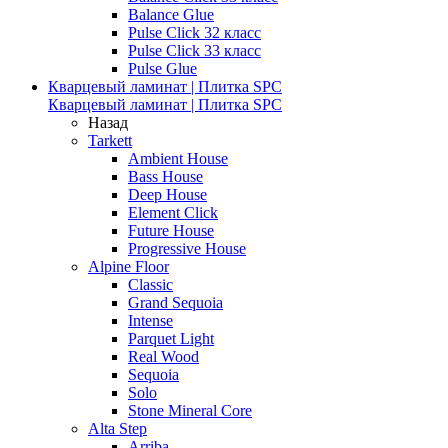
Balance Glue
Pulse Click 32 класс
Pulse Click 33 класс
Pulse Glue
Кварцевый ламинат | Плитка SPC
Кварцевый ламинат | Плитка SPC
Назад
Tarkett
Ambient House
Bass House
Deep House
Element Click
Future House
Progressive House
Alpine Floor
Classic
Grand Sequoia
Intense
Parquet Light
Real Wood
Sequoia
Solo
Stone Mineral Core
Alta Step
Arriba