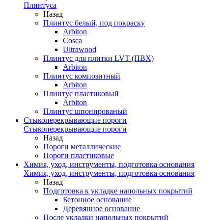
Плинтуса
Назад
Плинтус белый, под покраску
Arbiton
Cosca
Ultrawood
Плинтус для плитки LVT (ПВХ)
Arbiton
Плинтус композитный
Arbiton
Плинтус пластиковый
Arbiton
Плинтус шпонированый
Стыкоперекрывающие пороги
Стыкоперекрывающие пороги
Назад
Пороги металлические
Пороги пластиковые
Химия, уход, инструменты, подготовка основания
Химия, уход, инструменты, подготовка основания
Назад
Подготовка к укладке напольных покрытий
Бетонное основание
Деревянное основание
После укладки напольных покрытий