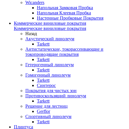
Wicanders
Напольная Замковая Пробка
Напольная Клеевая Пробка
Настенные Пробковые Покрытия
Коммерческие виниловые покрытия
Коммерческие виниловые покрытия
Назад
Акустический линолеум
Tarkett
Антистатические, токорассеивающие и
токопроводящие покрытия
Tarkett
Гетерогенный линолеум
Tarkett
Гомогенный линолеум
Tarkett
Синтерос
Покрытия для чистых зон
Противоскользящий линолеум
Tarkett
Решение для лестниц
Gerflor
Спортивный линолеум
Tarkett
Плинтуса