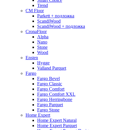
Smart Choice
Trend
CM Floor
Parkett + подложка
ScandiWood
ScandiWood + подложка
CronaFloor
Alpha
Nano
Stone
Wood
Ensten
Hygge
Valland Parquet
Fargo
Fargo Bevel
Fargo Classic
Fargo Comfort
Fargo Comfort XXL
Fargo Herringbone
Fargo Parquet
Fargo Stone
Home Expert
Home Expert Natural
Home Expert Parquet