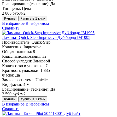
Браширование (теснение):
Да
Тип цены:
Цена
2 805 руб./м2
Купить
Купить в 1 клик
В избранное
В избранном
Сравнить
Ламинат Quick-Step Impressive Дуб бордо IM1995
Производитель:
Quick-Step
Коллекция:
Impressive
Общая толщина:
8
Класс использования:
32
Способ укладки:
Замковой
Количество в упаковке:
7
Кратность упаковки:
1.835
Фаска:
Да
Замковая система:
Uniclic
Вид фаски:
4 V
Браширование (теснение):
Да
2 590 руб./м2
Купить
Купить в 1 клик
В избранное
В избранном
Сравнить