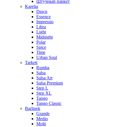
Штучный паркет
Karelia
Dawn
Essence
Impressio
Libra
Light
Midnight
Polar
Spice
Time
Urban Soul
Tarkett
Rumba
Salsa
Salsa Art
Salsa Premium
Step L
Step XL
Tango
Tango Classic
Barlinek
Grande
Medio
Molti