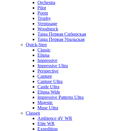
Orchestra
Pilot
Poem
Trophy
Vernissage
Woodstock
Taiga Первая Сибирская
Taiga Первая Уральская
Quick-Step
Classic
Eligna
Impressive
Impressive Ultra
Perspective
Capture
Capture Ultra
Castle Ultra
Eligna Wide
Impressive Patterns Ultra
Majestic
Muse Ultra
Classen
Ambience 4V WR
Elite WR
Expedition