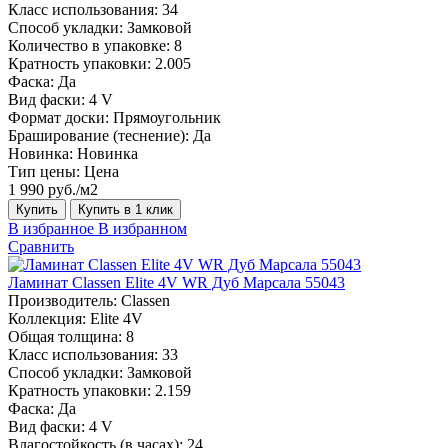
Класс использования:
34
Способ укладки:
Замковой
Количество в упаковке:
8
Кратность упаковки:
2.005
Фаска:
Да
Вид фаски:
4 V
Формат доски:
Прямоугольник
Браширование (теснение):
Да
Новинка:
Новинка
Тип цены:
Цена
1 990 руб./м2
Купить
Купить в 1 клик
В избранное
В избранном
Сравнить
Ламинат Classen Elite 4V WR Дуб Марсала 55043
Производитель:
Classen
Коллекция:
Elite 4V
Общая толщина:
8
Класс использования:
33
Способ укладки:
Замковой
Кратность упаковки:
2.159
Фаска:
Да
Вид фаски:
4 V
Влагостойкость (в часах):
24