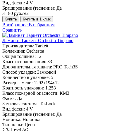
Вид фаски:
4 V
Браширование (теснение):
Да
3 180 руб./м2
Купить
Купить в 1 клик
В избранное
В избранном
Сравнить
Ламинат Таркетт Orchestra Timpano
Производитель:
Tarkett
Коллекция:
Orchestra
Общая толщина:
12
Класс использования:
33
Дополнительная защита:
PRO Tech3S
Способ укладки:
Замковой
Количество в упаковке:
5
Размер ламели:
1292х194х12
Кратность упаковки:
1.253
Класс пожарной опасности:
КМ3
Фаска:
Да
Замковая система:
Tc-Lock
Вид фаски:
4 V
Браширование (теснение):
Да
Новинка:
Новинка
Тип цены:
Цена
2 341 руб./м2