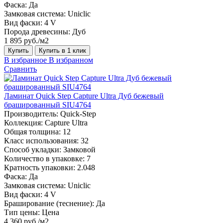
Фаска:
Да
Замковая система:
Uniclic
Вид фаски:
4 V
Порода древесины:
Дуб
1 895 руб./м2
Купить
Купить в 1 клик
В избранное
В избранном
Сравнить
Ламинат Quick Step Capture Ultra Дуб бежевый
брашированный SIU4764
Производитель:
Quick-Step
Коллекция:
Capture Ultra
Общая толщина:
12
Класс использования:
32
Способ укладки:
Замковой
Количество в упаковке:
7
Кратность упаковки:
2.048
Фаска:
Да
Замковая система:
Uniclic
Вид фаски:
4 V
Браширование (теснение):
Да
Тип цены:
Цена
4 360 руб./м2