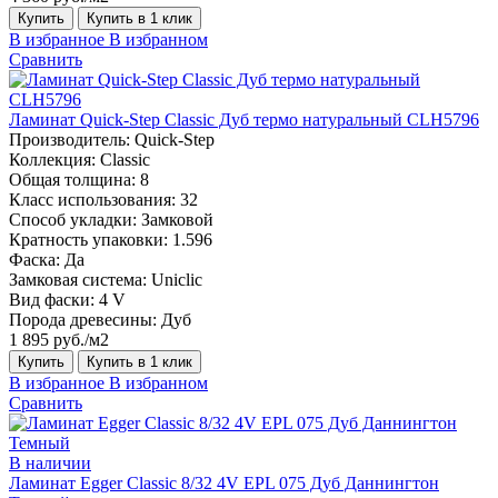
Купить
Купить в 1 клик
В избранное
В избранном
Сравнить
Ламинат Quick-Step Classic Дуб термо натуральный CLH5796
Производитель:
Quick-Step
Коллекция:
Classic
Общая толщина:
8
Класс использования:
32
Способ укладки:
Замковой
Кратность упаковки:
1.596
Фаска:
Да
Замковая система:
Uniclic
Вид фаски:
4 V
Порода древесины:
Дуб
1 895 руб./м2
Купить
Купить в 1 клик
В избранное
В избранном
Сравнить
В наличии
Ламинат Egger Classic 8/32 4V EPL 075 Дуб Даннингтон