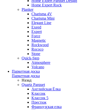
Home Expert Parquet Design
Home Expert Rock
Planker
Charisma 4V
Charisma Mini
Elegant Line
Exeed
Expert
Force
Magnetic
Rockwood
Rococo
Stone
Quick-Step
Atmosphere
Volcano
Паркетная доска
Паркетная доска
Назад
Quartz Parquet
Английская Ёлка
Классик
Классик 5
Престиж
Французская елка