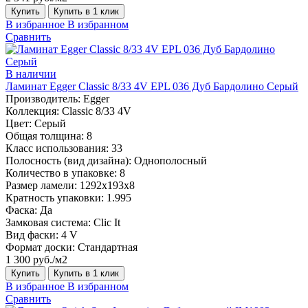
Купить
Купить в 1 клик
В избранное
В избранном
Сравнить
В наличии
Ламинат Egger Classic 8/33 4V EPL 036 Дуб Бардолино Серый
Производитель:
Egger
Коллекция:
Classic 8/33 4V
Цвет:
Серый
Общая толщина:
8
Класс использования:
33
Полосность (вид дизайна):
Однополосный
Количество в упаковке:
8
Размер ламели:
1292х193х8
Кратность упаковки:
1.995
Фаска:
Да
Замковая система:
Clic It
Вид фаски:
4 V
Формат доски:
Стандартная
1 300 руб./м2
Купить
Купить в 1 клик
В избранное
В избранном
Сравнить