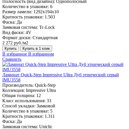
Полосность (вид дизайна):
Однополосный
Количество в упаковке:
6
Размер ламели:
1292х194х10
Кратность упаковки:
1.503
Фаска:
Да
Замковая система:
Tc-Lock
Вид фаски:
4V
Формат доски:
Стандартная
2 272 руб./м2
Купить
Купить в 1 клик
В избранное
В избранном
Сравнить
Ламинат Quick-Step Impressive Ultra Дуб этнический серый
IMU3558
Производитель:
Quick-Step
Коллекция:
Impressive Ultra
Общая толщина:
12
Класс использования:
33
Способ укладки:
Замковой
Количество в упаковке:
5
Кратность упаковки:
1.311
Фаска:
Да
Замковая система:
Uniclic