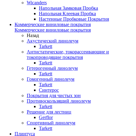
Wicanders
Напольная Замковая Пробка
Напольная Клеевая Пробка
Настенные Пробковые Покрытия
Коммерческие виниловые покрытия
Коммерческие виниловые покрытия
Назад
Акустический линолеум
Tarkett
Антистатические, токорассеивающие и
токопроводящие покрытия
Tarkett
Гетерогенный линолеум
Tarkett
Гомогенный линолеум
Tarkett
Синтерос
Покрытия для чистых зон
Противоскользящий линолеум
Tarkett
Решение для лестниц
Gerflor
Спортивный линолеум
Tarkett
Плинтуса