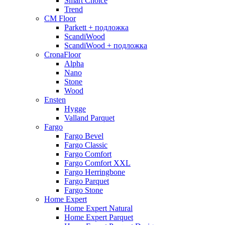
Smart Choice
Trend
CM Floor
Parkett + подложка
ScandiWood
ScandiWood + подложка
CronaFloor
Alpha
Nano
Stone
Wood
Ensten
Hygge
Valland Parquet
Fargo
Fargo Bevel
Fargo Classic
Fargo Comfort
Fargo Comfort XXL
Fargo Herringbone
Fargo Parquet
Fargo Stone
Home Expert
Home Expert Natural
Home Expert Parquet