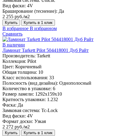
Замковая система:
Uniclic
Вид фаски:
4V
Браширование (теснение):
Да
2 255 руб./м2
Купить
Купить в 1 клик
В избранное
В избранном
Сравнить
В наличии
Ламинат Tarkett Pilot 504418001 Дуб Райт
Производитель:
Tarkett
Коллекция:
Pilot
Цвет:
Коричневый
Общая толщина:
10
Класс использования:
33
Полосность (вид дизайна):
Однополосный
Количество в упаковке:
6
Размер ламели:
1292x159х10
Кратность упаковки:
1.232
Фаска:
Да
Замковая система:
Tc-Lock
Вид фаски:
4V
Формат доски:
Узкая
2 272 руб./м2
Купить
Купить в 1 клик