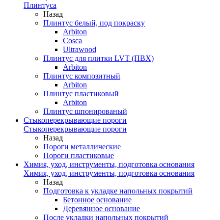
Плинтуса
Назад
Плинтус белый, под покраску
Arbiton
Cosca
Ultrawood
Плинтус для плитки LVT (ПВХ)
Arbiton
Плинтус композитный
Arbiton
Плинтус пластиковый
Arbiton
Плинтус шпонированый
Стыкоперекрывающие пороги
Стыкоперекрывающие пороги
Назад
Пороги металлические
Пороги пластиковые
Химия, уход, инструменты, подготовка основания
Химия, уход, инструменты, подготовка основания
Назад
Подготовка к укладке напольных покрытий
Бетонное основание
Деревянное основание
После укладки напольных покрытий