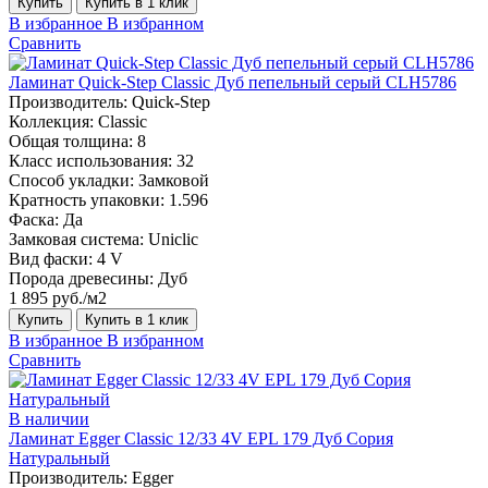
Купить
Купить в 1 клик
В избранное
В избранном
Сравнить
Ламинат Quick-Step Classic Дуб пепельный серый CLH5786
Производитель:
Quick-Step
Коллекция:
Classic
Общая толщина:
8
Класс использования:
32
Способ укладки:
Замковой
Кратность упаковки:
1.596
Фаска:
Да
Замковая система:
Uniclic
Вид фаски:
4 V
Порода древесины:
Дуб
1 895 руб./м2
Купить
Купить в 1 клик
В избранное
В избранном
Сравнить
В наличии
Ламинат Egger Classic 12/33 4V EPL 179 Дуб Сория
Натуральный
Производитель:
Egger