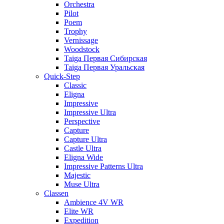
Orchestra
Pilot
Poem
Trophy
Vernissage
Woodstock
Taiga Первая Сибирская
Taiga Первая Уральская
Quick-Step
Classic
Eligna
Impressive
Impressive Ultra
Perspective
Capture
Capture Ultra
Castle Ultra
Eligna Wide
Impressive Patterns Ultra
Majestic
Muse Ultra
Classen
Ambience 4V WR
Elite WR
Expedition