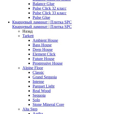
Balance Glue
Pulse Click 32 класс
Pulse Click 33 класс
Pulse Glue
Кварцевый ламинат | Плитка SPC
Кварцевый ламинат | Плитка SPC
Назад
Tarkett
Ambient House
Bass House
Deep House
Element Click
Future House
Progressive House
Alpine Floor
Classic
Grand Sequoia
Intense
Parquet Light
Real Wood
Sequoia
Solo
Stone Mineral Core
Alta Step
Arriba