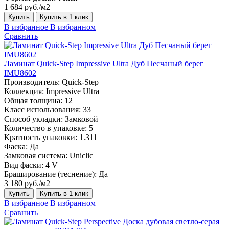
1 684 руб./м2
Купить
Купить в 1 клик
В избранное
В избранном
Сравнить
Ламинат Quick-Step Impressive Ultra Дуб Песчаный берег
IMU8602
Производитель:
Quick-Step
Коллекция:
Impressive Ultra
Общая толщина:
12
Класс использования:
33
Способ укладки:
Замковой
Количество в упаковке:
5
Кратность упаковки:
1.311
Фаска:
Да
Замковая система:
Uniclic
Вид фаски:
4 V
Браширование (теснение):
Да
3 180 руб./м2
Купить
Купить в 1 клик
В избранное
В избранном
Сравнить