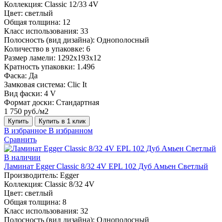
Коллекция:
Classic 12/33 4V
Цвет:
светлый
Общая толщина:
12
Класс использования:
33
Полосность (вид дизайна):
Однополосный
Количество в упаковке:
6
Размер ламели:
1292х193х12
Кратность упаковки:
1.496
Фаска:
Да
Замковая система:
Clic It
Вид фаски:
4 V
Формат доски:
Стандартная
1 750 руб./м2
Купить
Купить в 1 клик
В избранное
В избранном
Сравнить
В наличии
Ламинат Egger Classic 8/32 4V EPL 102 Дуб Амьен Светлый
Производитель:
Egger
Коллекция:
Classic 8/32 4V
Цвет:
светлый
Общая толщина:
8
Класс использования:
32
Полосность (вид дизайна):
Однополосный