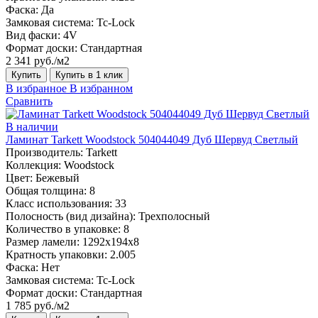
Фаска:
Да
Замковая система:
Tc-Lock
Вид фаски:
4V
Формат доски:
Стандартная
2 341 руб./м2
Купить
Купить в 1 клик
В избранное
В избранном
Сравнить
В наличии
Ламинат Tarkett Woodstock 504044049 Дуб Шервуд Светлый
Производитель:
Tarkett
Коллекция:
Woodstock
Цвет:
Бежевый
Общая толщина:
8
Класс использования:
33
Полосность (вид дизайна):
Трехполосный
Количество в упаковке:
8
Размер ламели:
1292х194х8
Кратность упаковки:
2.005
Фаска:
Нет
Замковая система:
Tc-Lock
Формат доски:
Стандартная
1 785 руб./м2