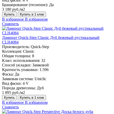
Вид фаски:
4 V
Браширование (теснение):
Да
3 180 руб./м2
Купить
Купить в 1 клик
В избранное
В избранном
Сравнить
Ламинат Quick-Step Classic Дуб бежевый рустикальный
CLH4084
Производитель:
Quick-Step
Коллекция:
Classic
Общая толщина:
8
Класс использования:
32
Способ укладки:
Замковой
Кратность упаковки:
1.596
Фаска:
Да
Замковая система:
Uniclic
Вид фаски:
4 V
Порода древесины:
Дуб
1 895 руб./м2
Купить
Купить в 1 клик
В избранное
В избранном
Сравнить