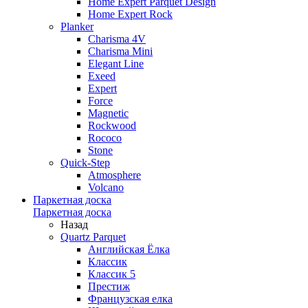
Home Expert Parquet Design
Home Expert Rock
Planker
Charisma 4V
Charisma Mini
Elegant Line
Exeed
Expert
Force
Magnetic
Rockwood
Rococo
Stone
Quick-Step
Atmosphere
Volcano
Паркетная доска
Паркетная доска
Назад
Quartz Parquet
Английская Ёлка
Классик
Классик 5
Престиж
Французская елка