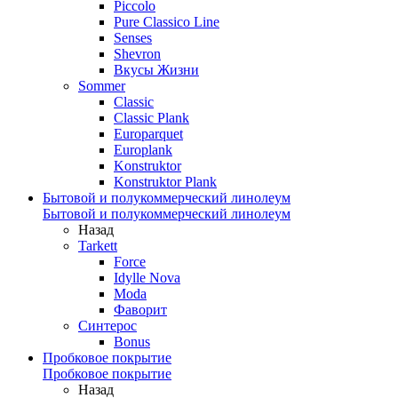
Piccolo
Pure Classico Line
Senses
Shevron
Вкусы Жизни
Sommer
Classic
Classic Plank
Europarquet
Europlank
Konstruktor
Konstruktor Plank
Бытовой и полукоммерческий линолеум
Бытовой и полукоммерческий линолеум
Назад
Tarkett
Force
Idylle Nova
Moda
Фаворит
Синтерос
Bonus
Пробковое покрытие
Пробковое покрытие
Назад