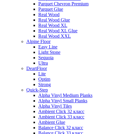
Parquet Chevron Premium
Parquet Glue
Real Wood
Real Wood Glue
Real Wood XL
Real Wood XL Glue
Real Wood XXL
Alpine Floor
Easy Line
Light Stone
Sequoia
Ultra
DeartFloor
Lite
Optim
Strong
Quick-Step
Alpha Vinyl Medium Planks
Alpha Vinyl Small Planks
Alpha Vinyl Tiles
Ambient Click 32 класс
Ambient Click 33 класс
Ambient Glue
Balance Click 32 класс
Balance Click 33 класс