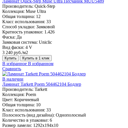
Ламинат Quick-Step Muse Ultra Песчаник MUU5489
Производитель:
Quick-Step
Коллекция:
Muse Ultra
Общая толщина:
12
Класс использования:
33
Способ укладки:
Замковой
Кратность упаковки:
1.426
Фаска:
Да
Замковая система:
Uniclic
Вид фаски:
4 V
3 240 руб./м2
Купить
Купить в 1 клик
В избранное
В избранном
Сравнить
В наличии
Ламинат Tarkett Poem 504462104 Бодлер
Производитель:
Tarkett
Коллекция:
Poem
Цвет:
Коричневый
Общая толщина:
10
Класс использования:
33
Полосность (вид дизайна):
Однополосный
Количество в упаковке:
6
Размер ламели:
1292х194х10