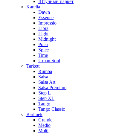
Штучный паркет
Karelia
Dawn
Essence
Impressio
Libra
Light
Midnight
Polar
Spice
Time
Urban Soul
Tarkett
Rumba
Salsa
Salsa Art
Salsa Premium
Step L
Step XL
Tango
Tango Classic
Barlinek
Grande
Medio
Molti