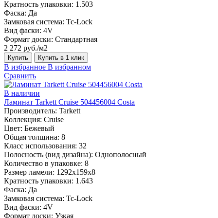
Кратность упаковки:
1.503
Фаска:
Да
Замковая система:
Tc-Lock
Вид фаски:
4V
Формат доски:
Стандартная
2 272 руб./м2
Купить
Купить в 1 клик
В избранное
В избранном
Сравнить
В наличии
Ламинат Tarkett Cruise 504456004 Costa
Производитель:
Tarkett
Коллекция:
Cruise
Цвет:
Бежевый
Общая толщина:
8
Класс использования:
32
Полосность (вид дизайна):
Однополосный
Количество в упаковке:
8
Размер ламели:
1292х159х8
Кратность упаковки:
1.643
Фаска:
Да
Замковая система:
Tc-Lock
Вид фаски:
4V
Формат доски:
Узкая