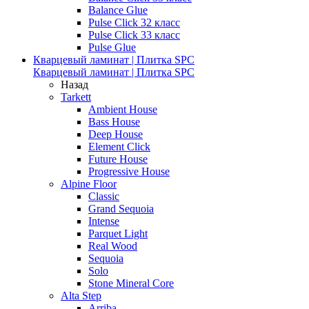
Balance Glue
Pulse Click 32 класс
Pulse Click 33 класс
Pulse Glue
Кварцевый ламинат | Плитка SPC
Кварцевый ламинат | Плитка SPC
Назад
Tarkett
Ambient House
Bass House
Deep House
Element Click
Future House
Progressive House
Alpine Floor
Classic
Grand Sequoia
Intense
Parquet Light
Real Wood
Sequoia
Solo
Stone Mineral Core
Alta Step
Arriba