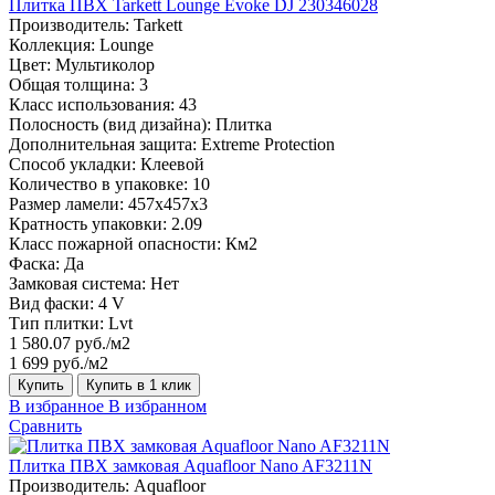
Плитка ПВХ Tarkett Lounge Evoke DJ 230346028
Производитель:
Tarkett
Коллекция:
Lounge
Цвет:
Мультиколор
Общая толщина:
3
Класс использования:
43
Полосность (вид дизайна):
Плитка
Дополнительная защита:
Extreme Protection
Способ укладки:
Клеевой
Количество в упаковке:
10
Размер ламели:
457x457x3
Кратность упаковки:
2.09
Класс пожарной опасности:
Км2
Фаска:
Да
Замковая система:
Нет
Вид фаски:
4 V
Тип плитки:
Lvt
1 580.07 руб./м2
1 699 руб./м2
Купить
Купить в 1 клик
В избранное
В избранном
Сравнить
Плитка ПВХ замковая Aquafloor Nano AF3211N
Производитель:
Aquafloor