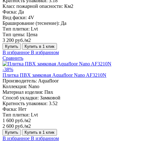
Кратность упаковки:
3.18
Класс пожарной опасности:
Км2
Фаска:
Да
Вид фаски:
4V
Браширование (теснение):
Да
Тип плитки:
Lvt
Тип цены:
Цена
3 200 руб./м2
Купить
Купить в 1 клик
В избранное
В избранном
Сравнить
-38%
Плитка ПВХ замковая Aquafloor Nano AF3210N
Производитель:
Aquafloor
Коллекция:
Nano
Материал изделия:
Пвх
Способ укладки:
Замковой
Кратность упаковки:
3.52
Фаска:
Нет
Тип плитки:
Lvt
1 600 руб./м2
2 600 руб./м2
Купить
Купить в 1 клик
В избранное
В избранном