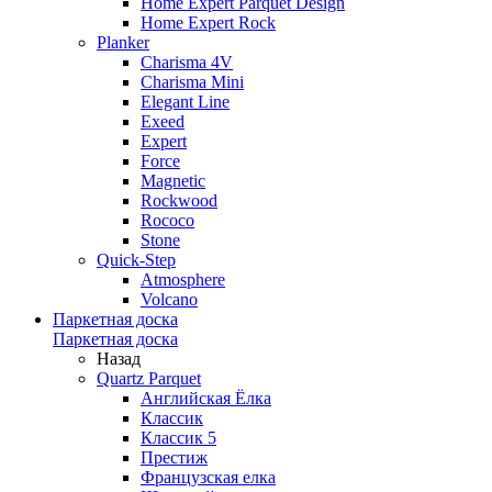
Home Expert Parquet Design
Home Expert Rock
Planker
Charisma 4V
Charisma Mini
Elegant Line
Exeed
Expert
Force
Magnetic
Rockwood
Rococo
Stone
Quick-Step
Atmosphere
Volcano
Паркетная доска
Паркетная доска
Назад
Quartz Parquet
Английская Ёлка
Классик
Классик 5
Престиж
Французская елка