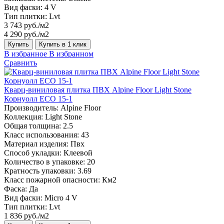
Вид фаски:
4 V
Тип плитки:
Lvt
3 743 руб./м2
4 290 руб./м2
Купить
Купить в 1 клик
В избранное
В избранном
Сравнить
Кварц-виниловая плитка ПВХ Alpine Floor Light Stone
Корнуолл ECO 15-1
Производитель:
Alpine Floor
Коллекция:
Light Stone
Общая толщина:
2.5
Класс использования:
43
Материал изделия:
Пвх
Способ укладки:
Клеевой
Количество в упаковке:
20
Кратность упаковки:
3.69
Класс пожарной опасности:
Км2
Фаска:
Да
Вид фаски:
Micro 4 V
Тип плитки:
Lvt
1 836 руб./м2