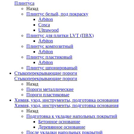
Плинтуса
Назад
Плинтус белый, под покраску
Arbiton
Cosca
Ultrawood
Плинтус для плитки LVT (ПВХ)
Arbiton
Плинтус композитный
Arbiton
Плинтус пластиковый
Arbiton
Плинтус шпонированый
Стыкоперекрывающие пороги
Стыкоперекрывающие пороги
Назад
Пороги металлические
Пороги пластиковые
Химия, уход, инструменты, подготовка основания
Химия, уход, инструменты, подготовка основания
Назад
Подготовка к укладке напольных покрытий
Бетонное основание
Деревянное основание
После укладки напольных покрытий