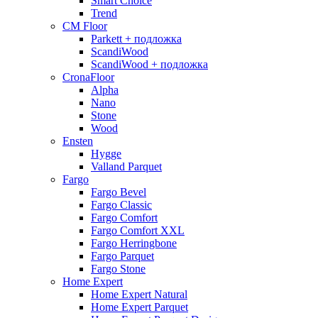
Smart Choice
Trend
CM Floor
Parkett + подложка
ScandiWood
ScandiWood + подложка
CronaFloor
Alpha
Nano
Stone
Wood
Ensten
Hygge
Valland Parquet
Fargo
Fargo Bevel
Fargo Classic
Fargo Comfort
Fargo Comfort XXL
Fargo Herringbone
Fargo Parquet
Fargo Stone
Home Expert
Home Expert Natural
Home Expert Parquet