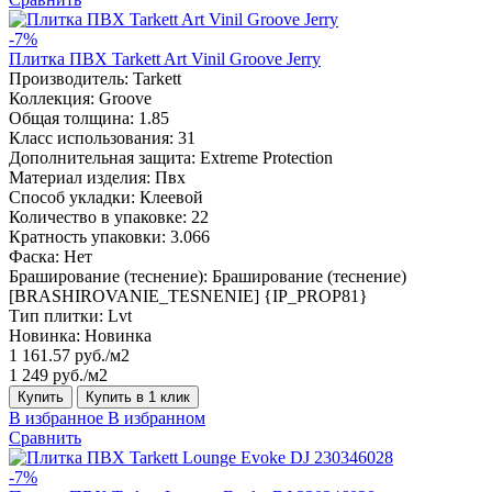
-7%
Плитка ПВХ Tarkett Art Vinil Groove Jerry
Производитель:
Tarkett
Коллекция:
Groove
Общая толщина:
1.85
Класс использования:
31
Дополнительная защита:
Extreme Protection
Материал изделия:
Пвх
Способ укладки:
Клеевой
Количество в упаковке:
22
Кратность упаковки:
3.066
Фаска:
Нет
Браширование (теснение):
Браширование (теснение)
[BRASHIROVANIE_TESNENIE] {IP_PROP81}
Тип плитки:
Lvt
Новинка:
Новинка
1 161.57 руб./м2
1 249 руб./м2
Купить
Купить в 1 клик
В избранное
В избранном
Сравнить
-7%