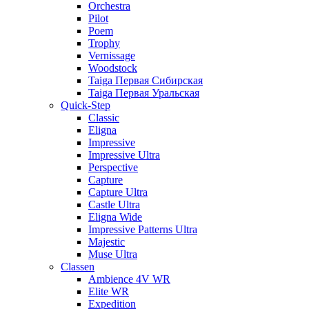
Orchestra
Pilot
Poem
Trophy
Vernissage
Woodstock
Taiga Первая Сибирская
Taiga Первая Уральская
Quick-Step
Classic
Eligna
Impressive
Impressive Ultra
Perspective
Capture
Capture Ultra
Castle Ultra
Eligna Wide
Impressive Patterns Ultra
Majestic
Muse Ultra
Classen
Ambience 4V WR
Elite WR
Expedition