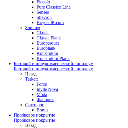
Piccolo
Pure Classico Line
Senses
Shevron
Вкусы Жизни
Sommer
Classic
Classic Plank
Europarquet
Europlank
Konstruktor
Konstruktor Plank
Бытовой и полукоммерческий линолеум
Бытовой и полукоммерческий линолеум
Назад
Tarkett
Force
Idylle Nova
Moda
Фаворит
Синтерос
Bonus
Пробковое покрытие
Пробковое покрытие
Назад