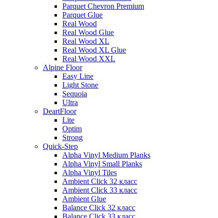
Parquet Chevron Premium
Parquet Glue
Real Wood
Real Wood Glue
Real Wood XL
Real Wood XL Glue
Real Wood XXL
Alpine Floor
Easy Line
Light Stone
Sequoia
Ultra
DeartFloor
Lite
Optim
Strong
Quick-Step
Alpha Vinyl Medium Planks
Alpha Vinyl Small Planks
Alpha Vinyl Tiles
Ambient Click 32 класс
Ambient Click 33 класс
Ambient Glue
Balance Click 32 класс
Balance Click 33 класс