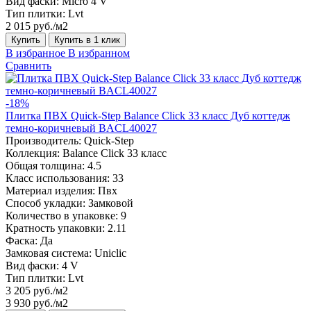
Вид фаски:
Micro 4 V
Тип плитки:
Lvt
2 015 руб./м2
Купить
Купить в 1 клик
В избранное
В избранном
Сравнить
-18%
Плитка ПВХ Quick-Step Balance Click 33 класс Дуб коттедж
темно-коричневый BACL40027
Производитель:
Quick-Step
Коллекция:
Balance Click 33 класс
Общая толщина:
4.5
Класс использования:
33
Материал изделия:
Пвх
Способ укладки:
Замковой
Количество в упаковке:
9
Кратность упаковки:
2.11
Фаска:
Да
Замковая система:
Uniclic
Вид фаски:
4 V
Тип плитки:
Lvt
3 205 руб./м2
3 930 руб./м2