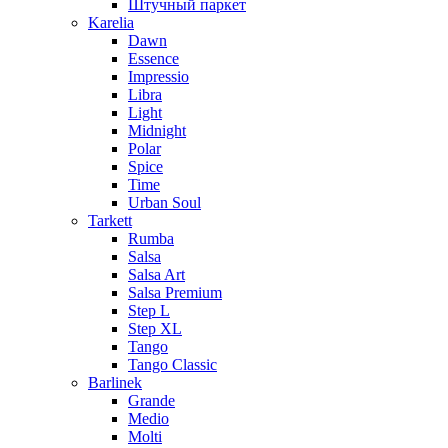
Штучный паркет
Karelia
Dawn
Essence
Impressio
Libra
Light
Midnight
Polar
Spice
Time
Urban Soul
Tarkett
Rumba
Salsa
Salsa Art
Salsa Premium
Step L
Step XL
Tango
Tango Classic
Barlinek
Grande
Medio
Molti