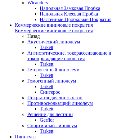
Wicanders
Напольная Замковая Пробка
Напольная Клеевая Пробка
Настенные Пробковые Покрытия
Коммерческие виниловые покрытия
Коммерческие виниловые покрытия
Назад
Акустический линолеум
Tarkett
Антистатические, токорассеивающие и
токопроводящие покрытия
Tarkett
Гетерогенный линолеум
Tarkett
Гомогенный линолеум
Tarkett
Синтерос
Покрытия для чистых зон
Противоскользящий линолеум
Tarkett
Решение для лестниц
Gerflor
Спортивный линолеум
Tarkett
Плинтуса