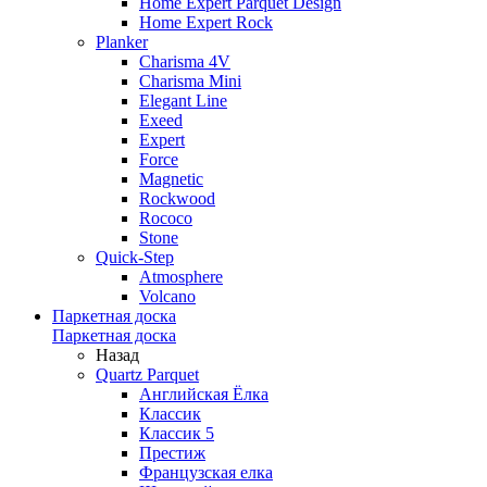
Home Expert Parquet Design
Home Expert Rock
Planker
Charisma 4V
Charisma Mini
Elegant Line
Exeed
Expert
Force
Magnetic
Rockwood
Rococo
Stone
Quick-Step
Atmosphere
Volcano
Паркетная доска
Паркетная доска
Назад
Quartz Parquet
Английская Ёлка
Классик
Классик 5
Престиж
Французская елка