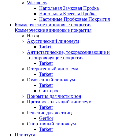
Wicanders
Напольная Замковая Пробка
Напольная Клеевая Пробка
Настенные Пробковые Покрытия
Коммерческие виниловые покрытия
Коммерческие виниловые покрытия
Назад
Акустический линолеум
Tarkett
Антистатические, токорассеивающие и
токопроводящие покрытия
Tarkett
Гетерогенный линолеум
Tarkett
Гомогенный линолеум
Tarkett
Синтерос
Покрытия для чистых зон
Противоскользящий линолеум
Tarkett
Решение для лестниц
Gerflor
Спортивный линолеум
Tarkett
Плинтуса