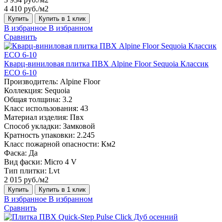
4 410 руб./м2
Купить
Купить в 1 клик
В избранное
В избранном
Сравнить
Кварц-виниловая плитка ПВХ Alpine Floor Sequoia Классик
ECO 6-10
Производитель:
Alpine Floor
Коллекция:
Sequoia
Общая толщина:
3.2
Класс использования:
43
Материал изделия:
Пвх
Способ укладки:
Замковой
Кратность упаковки:
2.245
Класс пожарной опасности:
Км2
Фаска:
Да
Вид фаски:
Micro 4 V
Тип плитки:
Lvt
2 015 руб./м2
Купить
Купить в 1 клик
В избранное
В избранном
Сравнить