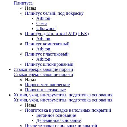
Плинтуса
Назад
Плинтус белый, под покраску
Arbiton
Cosca
Ultrawood
Плинтус для плитки LVT (ПВХ)
Arbiton
Плинтус композитный
Arbiton
Плинтус пластиковый
Arbiton
Плинтус шпонированый
Стыкоперекрывающие пороги
Стыкоперекрывающие пороги
Назад
Пороги металлические
Пороги пластиковые
Химия, уход, инструменты, подготовка основания
Химия, уход, инструменты, подготовка основания
Назад
Подготовка к укладке напольных покрытий
Бетонное основание
Деревянное основание
После укладки напольных покрытий