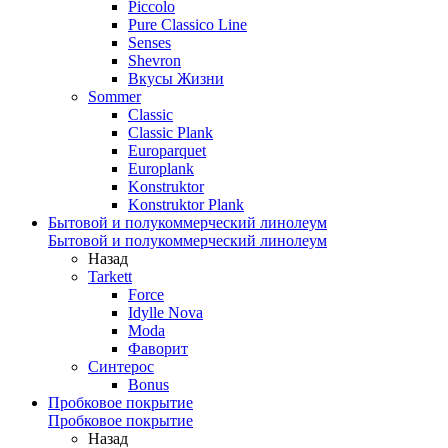
Piccolo
Pure Classico Line
Senses
Shevron
Вкусы Жизни
Sommer
Classic
Classic Plank
Europarquet
Europlank
Konstruktor
Konstruktor Plank
Бытовой и полукоммерческий линолеум
Бытовой и полукоммерческий линолеум
Назад
Tarkett
Force
Idylle Nova
Moda
Фаворит
Синтерос
Bonus
Пробковое покрытие
Пробковое покрытие
Назад