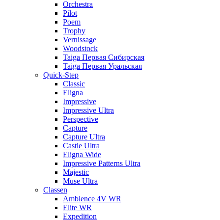
Orchestra
Pilot
Poem
Trophy
Vernissage
Woodstock
Taiga Первая Сибирская
Taiga Первая Уральская
Quick-Step
Classic
Eligna
Impressive
Impressive Ultra
Perspective
Capture
Capture Ultra
Castle Ultra
Eligna Wide
Impressive Patterns Ultra
Majestic
Muse Ultra
Classen
Ambience 4V WR
Elite WR
Expedition