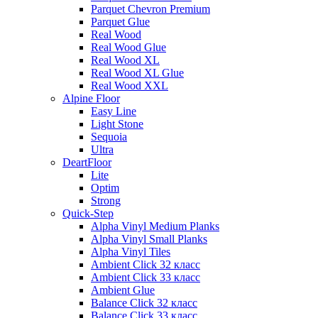
Parquet Chevron Premium
Parquet Glue
Real Wood
Real Wood Glue
Real Wood XL
Real Wood XL Glue
Real Wood XXL
Alpine Floor
Easy Line
Light Stone
Sequoia
Ultra
DeartFloor
Lite
Optim
Strong
Quick-Step
Alpha Vinyl Medium Planks
Alpha Vinyl Small Planks
Alpha Vinyl Tiles
Ambient Click 32 класс
Ambient Click 33 класс
Ambient Glue
Balance Click 32 класс
Balance Click 33 класс