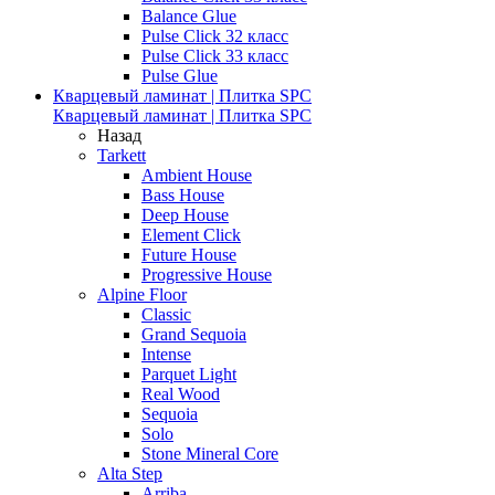
Balance Glue
Pulse Click 32 класс
Pulse Click 33 класс
Pulse Glue
Кварцевый ламинат | Плитка SPC
Кварцевый ламинат | Плитка SPC
Назад
Tarkett
Ambient House
Bass House
Deep House
Element Click
Future House
Progressive House
Alpine Floor
Classic
Grand Sequoia
Intense
Parquet Light
Real Wood
Sequoia
Solo
Stone Mineral Core
Alta Step
Arriba