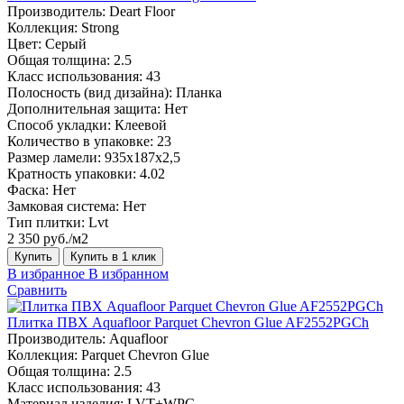
Производитель:
Deart Floor
Коллекция:
Strong
Цвет:
Серый
Общая толщина:
2.5
Класс использования:
43
Полосность (вид дизайна):
Планка
Дополнительная защита:
Нет
Способ укладки:
Клеевой
Количество в упаковке:
23
Размер ламели:
935х187х2,5
Кратность упаковки:
4.02
Фаска:
Нет
Замковая система:
Нет
Тип плитки:
Lvt
2 350 руб./м2
Купить
Купить в 1 клик
В избранное
В избранном
Сравнить
Плитка ПВХ Aquafloor Parquet Chevron Glue AF2552PGCh
Производитель:
Aquafloor
Коллекция:
Parquet Chevron Glue
Общая толщина:
2.5
Класс использования:
43
Материал изделия:
LVT+WPC