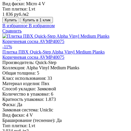
Вид фаски:
Micro 4 V
Тип плитки:
Lvt
1 836 руб./м2
Купить
Купить в 1 клик
В избранное
В избранном
Сравнить
-11%
Плитка ПВХ Quick-Step Alpha Vinyl Medium Planks
Коричневая сосна AVMP40075
Производитель:
Quick-Step
Коллекция:
Alpha Vinyl Medium Planks
Общая толщина:
5
Класс использования:
33
Материал изделия:
Пвх
Способ укладки:
Замковой
Количество в упаковке:
6
Кратность упаковки:
1.873
Фаска:
Да
Замковая система:
Uniclic
Вид фаски:
4 V
Браширование (теснение):
Да
Тип плитки:
Lvt
3 934 руб./м2