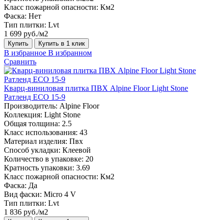
Класс пожарной опасности:
Км2
Фаска:
Нет
Тип плитки:
Lvt
1 699 руб./м2
Купить
Купить в 1 клик
В избранное
В избранном
Сравнить
Кварц-виниловая плитка ПВХ Alpine Floor Light Stone
Ратленд ECO 15-9
Производитель:
Alpine Floor
Коллекция:
Light Stone
Общая толщина:
2.5
Класс использования:
43
Материал изделия:
Пвх
Способ укладки:
Клеевой
Количество в упаковке:
20
Кратность упаковки:
3.69
Класс пожарной опасности:
Км2
Фаска:
Да
Вид фаски:
Micro 4 V
Тип плитки:
Lvt
1 836 руб./м2