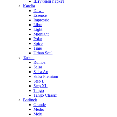
Штучный паркет
Karelia
Dawn
Essence
Impressio
Libra
Light
Midnight
Polar
Spice
Time
Urban Soul
Tarkett
Rumba
Salsa
Salsa Art
Salsa Premium
Step L
Step XL
Tango
Tango Classic
Barlinek
Grande
Medio
Molti