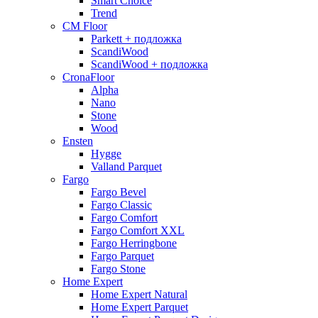
Smart Choice
Trend
CM Floor
Parkett + подложка
ScandiWood
ScandiWood + подложка
CronaFloor
Alpha
Nano
Stone
Wood
Ensten
Hygge
Valland Parquet
Fargo
Fargo Bevel
Fargo Classic
Fargo Comfort
Fargo Comfort XXL
Fargo Herringbone
Fargo Parquet
Fargo Stone
Home Expert
Home Expert Natural
Home Expert Parquet