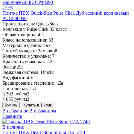
-19%
Плитка ПВХ Quick-Step Pulse Click Дуб осенний коричневый
PUCP40090
Производитель:
Quick-Step
Коллекция:
Pulse Click 33 класс
Общая толщина:
4.5
Класс использования:
33
Материал изделия:
Пвх
Способ укладки:
Замковой
Количество в упаковке:
7
Кратность упаковки:
2.22
Фаска:
Да
Замковая система:
Uniclic
Вид фаски:
4 V
Браширование (теснение):
Да
Тип плитки:
Lvt
3 302 руб./м2
4 055 руб./м2
Купить
Купить в 1 клик
В избранное
В избранном
Сравнить
В наличии
Плитка ПВХ Deart Floor Strong DA 5740