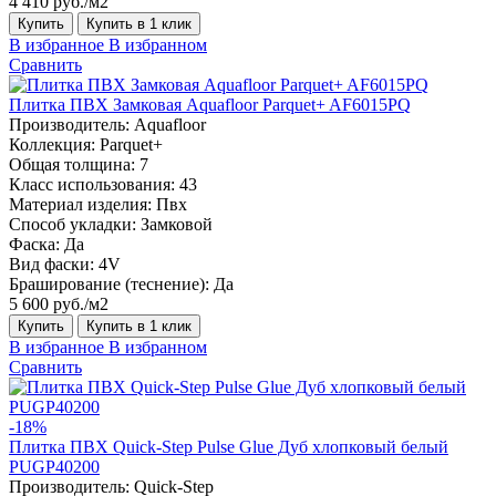
4 410 руб./м2
Купить
Купить в 1 клик
В избранное
В избранном
Сравнить
Плитка ПВХ Замковая Aquafloor Parquet+ AF6015PQ
Производитель:
Aquafloor
Коллекция:
Parquet+
Общая толщина:
7
Класс использования:
43
Материал изделия:
Пвх
Способ укладки:
Замковой
Фаска:
Да
Вид фаски:
4V
Браширование (теснение):
Да
5 600 руб./м2
Купить
Купить в 1 клик
В избранное
В избранном
Сравнить
-18%
Плитка ПВХ Quick-Step Pulse Glue Дуб хлопковый белый
PUGP40200
Производитель:
Quick-Step