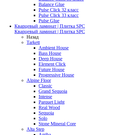
Balance Glue
Pulse Click 32 класс
Pulse Click 33 класс
Pulse Glue
Кварцевый ламинат | Плитка SPC
Кварцевый ламинат | Плитка SPC
Назад
Tarkett
Ambient House
Bass House
Deep House
Element Click
Future House
Progressive House
Alpine Floor
Classic
Grand Sequoia
Intense
Parquet Light
Real Wood
Sequoia
Solo
Stone Mineral Core
Alta Step
Arriba