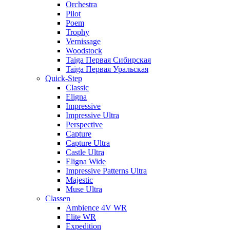
Orchestra
Pilot
Poem
Trophy
Vernissage
Woodstock
Taiga Первая Сибирская
Taiga Первая Уральская
Quick-Step
Classic
Eligna
Impressive
Impressive Ultra
Perspective
Capture
Capture Ultra
Castle Ultra
Eligna Wide
Impressive Patterns Ultra
Majestic
Muse Ultra
Classen
Ambience 4V WR
Elite WR
Expedition