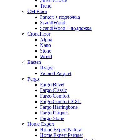
Smart Choice
Trend
CM Floor
Parkett + подложка
ScandiWood
ScandiWood + подложка
CronaFloor
Alpha
Nano
Stone
Wood
Ensten
Hygge
Valland Parquet
Fargo
Fargo Bevel
Fargo Classic
Fargo Comfort
Fargo Comfort XXL
Fargo Herringbone
Fargo Parquet
Fargo Stone
Home Expert
Home Expert Natural
Home Expert Parquet