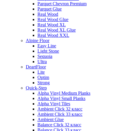
Parquet Chevron Premium
Parquet Glue
Real Wood
Real Wood Glue
Real Wood XL
Real Wood XL Glue
Real Wood XXL
Alpine Floor
Easy Line
Light Stone
Sequoia
Ultra
DeartFloor
Lite
Optim
Strong
Quick-Step
Alpha Vinyl Medium Planks
Alpha Vinyl Small Planks
Alpha Vinyl Tiles
Ambient Click 32 класс
Ambient Click 33 класс
Ambient Glue
Balance Click 32 класс
Balance Click 33 класс