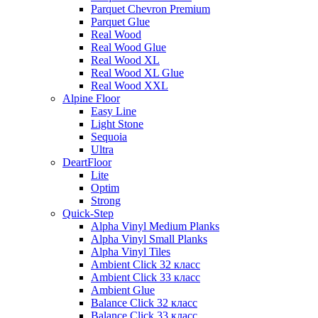
Parquet Chevron Premium
Parquet Glue
Real Wood
Real Wood Glue
Real Wood XL
Real Wood XL Glue
Real Wood XXL
Alpine Floor
Easy Line
Light Stone
Sequoia
Ultra
DeartFloor
Lite
Optim
Strong
Quick-Step
Alpha Vinyl Medium Planks
Alpha Vinyl Small Planks
Alpha Vinyl Tiles
Ambient Click 32 класс
Ambient Click 33 класс
Ambient Glue
Balance Click 32 класс
Balance Click 33 класс