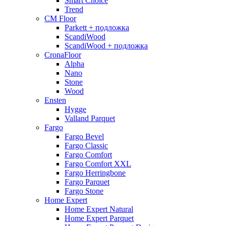
Smart Choice
Trend
CM Floor
Parkett + подложка
ScandiWood
ScandiWood + подложка
CronaFloor
Alpha
Nano
Stone
Wood
Ensten
Hygge
Valland Parquet
Fargo
Fargo Bevel
Fargo Classic
Fargo Comfort
Fargo Comfort XXL
Fargo Herringbone
Fargo Parquet
Fargo Stone
Home Expert
Home Expert Natural
Home Expert Parquet