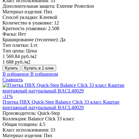
Класс использования:
33
Дополнительная защита:
Extreme Protection
Материал изделия:
Пвх
Способ укладки:
Клеевой
Количество в упаковке:
12
Кратность упаковки:
2.508
Фаска:
Нет
Браширование (теснение):
Да
Тип плитки:
Lvt
Тип цены:
Цена
1 569.84 руб./м2
1 688 руб./м2
Купить
Купить в 1 клик
В избранное
В избранном
Сравнить
-11%
Плитка ПВХ Quick-Step Balance Click 33 класс Каштан
винтажный натуральный BACL40029
Производитель:
Quick-Step
Коллекция:
Balance Click 33 класс
Общая толщина:
4.5
Класс использования:
33
Материал изделия:
Пвх