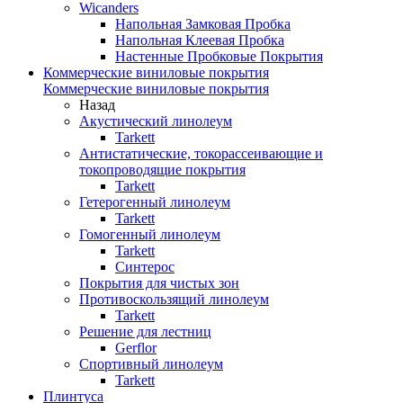
Wicanders
Напольная Замковая Пробка
Напольная Клеевая Пробка
Настенные Пробковые Покрытия
Коммерческие виниловые покрытия
Коммерческие виниловые покрытия
Назад
Акустический линолеум
Tarkett
Антистатические, токорассеивающие и
токопроводящие покрытия
Tarkett
Гетерогенный линолеум
Tarkett
Гомогенный линолеум
Tarkett
Синтерос
Покрытия для чистых зон
Противоскользящий линолеум
Tarkett
Решение для лестниц
Gerflor
Спортивный линолеум
Tarkett
Плинтуса