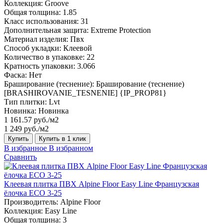
Коллекция:
Groove
Общая толщина:
1.85
Класс использования:
31
Дополнительная защита:
Extreme Protection
Материал изделия:
Пвх
Способ укладки:
Клеевой
Количество в упаковке:
22
Кратность упаковки:
3.066
Фаска:
Нет
Браширование (теснение):
Браширование (теснение)
[BRASHIROVANIE_TESNENIE] {IP_PROP81}
Тип плитки:
Lvt
Новинка:
Новинка
1 161.57 руб./м2
1 249 руб./м2
Купить
Купить в 1 клик
В избранное
В избранном
Сравнить
Клеевая плитка ПВХ Alpine Floor Easy Line Французская
ёлочка ЕСО 3-25
Производитель:
Alpine Floor
Коллекция:
Easy Line
Общая толщина:
3