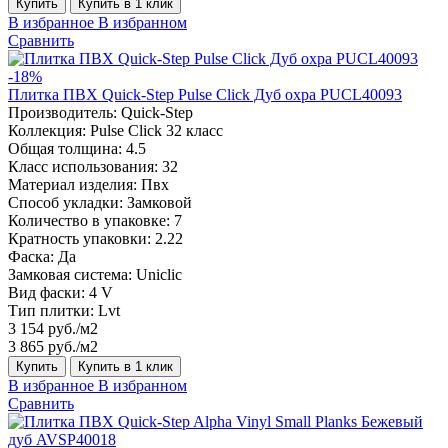
Купить
Купить в 1 клик
В избранное
В избранном
Сравнить
-18%
Плитка ПВХ Quick-Step Pulse Click Дуб охра PUCL40093
Производитель:
Quick-Step
Коллекция:
Pulse Click 32 класс
Общая толщина:
4.5
Класс использования:
32
Материал изделия:
Пвх
Способ укладки:
Замковой
Количество в упаковке:
7
Кратность упаковки:
2.22
Фаска:
Да
Замковая система:
Uniclic
Вид фаски:
4 V
Тип плитки:
Lvt
3 154 руб./м2
3 865 руб./м2
Купить
Купить в 1 клик
В избранное
В избранном
Сравнить