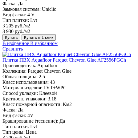
Фаска:
Да
Замковая система:
Uniclic
Вид фаски:
4 V
Тип плитки:
Lvt
3 205 руб./м2
3 930 руб./м2
Купить
Купить в 1 клик
В избранное
В избранном
Сравнить
Плитка ПВХ Aquafloor Parquet Chevron Glue AF2556PGCh
Производитель:
Aquafloor
Коллекция:
Parquet Chevron Glue
Общая толщина:
2.5
Класс использования:
43
Материал изделия:
LVT+WPC
Способ укладки:
Клеевой
Кратность упаковки:
3.18
Класс пожарной опасности:
Км2
Фаска:
Да
Вид фаски:
4V
Браширование (теснение):
Да
Тип плитки:
Lvt
Тип цены:
Цена
3 200 руб./м2