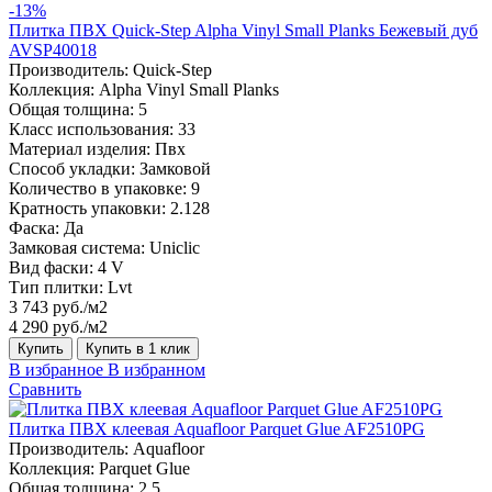
-13%
Плитка ПВХ Quick-Step Alpha Vinyl Small Planks Бежевый дуб
AVSP40018
Производитель:
Quick-Step
Коллекция:
Alpha Vinyl Small Planks
Общая толщина:
5
Класс использования:
33
Материал изделия:
Пвх
Способ укладки:
Замковой
Количество в упаковке:
9
Кратность упаковки:
2.128
Фаска:
Да
Замковая система:
Uniclic
Вид фаски:
4 V
Тип плитки:
Lvt
3 743 руб./м2
4 290 руб./м2
Купить
Купить в 1 клик
В избранное
В избранном
Сравнить
Плитка ПВХ клеевая Aquafloor Parquet Glue AF2510PG
Производитель:
Aquafloor
Коллекция:
Parquet Glue
Общая толщина:
2.5