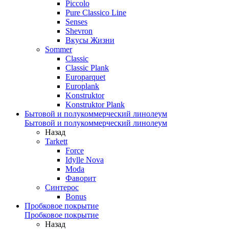
Piccolo
Pure Classico Line
Senses
Shevron
Вкусы Жизни
Sommer
Classic
Classic Plank
Europarquet
Europlank
Konstruktor
Konstruktor Plank
Бытовой и полукоммерческий линолеум
Бытовой и полукоммерческий линолеум
Назад
Tarkett
Force
Idylle Nova
Moda
Фаворит
Синтерос
Bonus
Пробковое покрытие
Пробковое покрытие
Назад