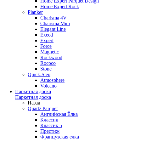
Home Expert Parquet Design
Home Expert Rock
Planker
Charisma 4V
Charisma Mini
Elegant Line
Exeed
Expert
Force
Magnetic
Rockwood
Rococo
Stone
Quick-Step
Atmosphere
Volcano
Паркетная доска
Паркетная доска
Назад
Quartz Parquet
Английская Ёлка
Классик
Классик 5
Престиж
Французская елка