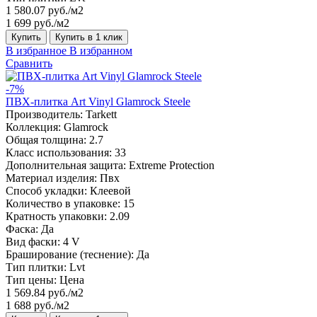
1 580.07 руб./м2
1 699 руб./м2
Купить
Купить в 1 клик
В избранное
В избранном
Сравнить
-7%
ПВХ-плитка Art Vinyl Glamrock Steele
Производитель:
Tarkett
Коллекция:
Glamrock
Общая толщина:
2.7
Класс использования:
33
Дополнительная защита:
Extreme Protection
Материал изделия:
Пвх
Способ укладки:
Клеевой
Количество в упаковке:
15
Кратность упаковки:
2.09
Фаска:
Да
Вид фаски:
4 V
Браширование (теснение):
Да
Тип плитки:
Lvt
Тип цены:
Цена
1 569.84 руб./м2
1 688 руб./м2