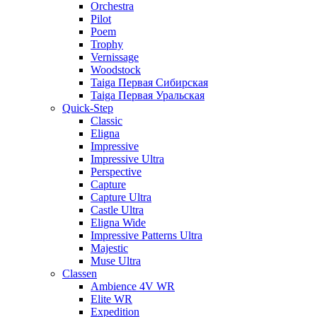
Orchestra
Pilot
Poem
Trophy
Vernissage
Woodstock
Taiga Первая Сибирская
Taiga Первая Уральская
Quick-Step
Classic
Eligna
Impressive
Impressive Ultra
Perspective
Capture
Capture Ultra
Castle Ultra
Eligna Wide
Impressive Patterns Ultra
Majestic
Muse Ultra
Classen
Ambience 4V WR
Elite WR
Expedition