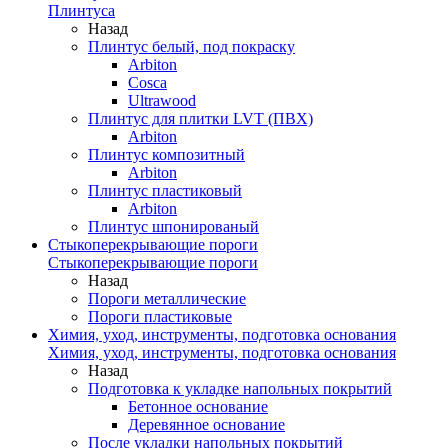
Плинтуса
Назад
Плинтус белый, под покраску
Arbiton
Cosca
Ultrawood
Плинтус для плитки LVT (ПВХ)
Arbiton
Плинтус композитный
Arbiton
Плинтус пластиковый
Arbiton
Плинтус шпонированый
Стыкоперекрывающие пороги
Стыкоперекрывающие пороги
Назад
Пороги металлические
Пороги пластиковые
Химия, уход, инструменты, подготовка основания
Химия, уход, инструменты, подготовка основания
Назад
Подготовка к укладке напольных покрытий
Бетонное основание
Деревянное основание
После укладки напольных покрытий