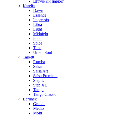
Штучный паркет
Karelia
Dawn
Essence
Impressio
Libra
Light
Midnight
Polar
Spice
Time
Urban Soul
Tarkett
Rumba
Salsa
Salsa Art
Salsa Premium
Step L
Step XL
Tango
Tango Classic
Barlinek
Grande
Medio
Molti