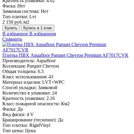
Кратность упаковки:
4.02
Фаска:
Нет
Замковая система:
Нет
Тип плитки:
Lvt
2 150 руб./м2
Купить
Купить в 1 клик
В избранное
В избранном
Сравнить
Плитка ПВХ Aquafloor Parquet Chevron Premium AF7017CVR
Производитель:
Aquafloor
Коллекция:
Parquet Chevron
Общая толщина:
6.5
Класс использования:
43
Материал изделия:
LVT+WPC
Способ укладки:
Замковой
Количество в упаковке:
24
Кратность упаковки:
2.16
Класс пожарной опасности:
Км2
Фаска:
Да
Вид фаски:
4 V
Браширование (теснение):
Да
Тип плитки:
RigidVinyl
Тип цены:
Цена