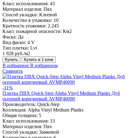
Класс использования:
43
Материал изделия:
Пвх
Способ укладки:
Клеевой
Количество в упаковке:
10
Кратность упаковки:
2.245
Класс пожарной опасности:
Км2
Фаска:
Да
Вид фаски:
4 V
Тип плитки:
Lvt
1 928 руб./м2
Купить
Купить в 1 клик
В избранное
В избранном
Сравнить
-11%
Плитка ПВХ Quick-Step Alpha Vinyl Medium Planks Дуб
осенний коричневый AVMP40090
Производитель:
Quick-Step
Коллекция:
Alpha Vinyl Medium Planks
Общая толщина:
5
Класс использования:
33
Материал изделия:
Пвх
Способ укладки:
Замковой
Количество в упаковке:
6