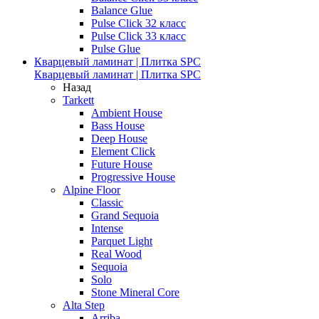
Balance Glue
Pulse Click 32 класс
Pulse Click 33 класс
Pulse Glue
Кварцевый ламинат | Плитка SPC
Кварцевый ламинат | Плитка SPC
Назад
Tarkett
Ambient House
Bass House
Deep House
Element Click
Future House
Progressive House
Alpine Floor
Classic
Grand Sequoia
Intense
Parquet Light
Real Wood
Sequoia
Solo
Stone Mineral Core
Alta Step
Arriba